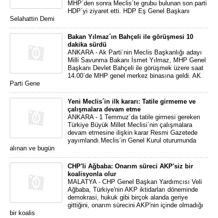
MHP´den sonra Meclis´te grubu bulunan son parti
HDP´yi ziyaret etti. HDP Eş Genel Başkanı
Selahattin Demi
Bakan Yılmaz´ın Bahçeli ile görüşmesi 10
dakika sürdü
ANKARA - Ak Parti´nin Meclis Başkanlığı adayı
Milli Savunma Bakanı İsmet Yılmaz, MHP Genel
Başkanı Devlet Bahçeli ile görüşmek üzere saat
14.00´de MHP genel merkez binasına geldi. AK
Parti Gene
Yeni Meclis´in ilk kararı: Tatile girmeme ve
çalışmalara devam etme
ANKARA - 1 Temmuz´da tatile girmesi gereken
Türkiye Büyük Millet Meclisi´nin çalışmalara
devam etmesine ilişkin karar Resmi Gazetede
yayımlandı.Meclis´in Genel Kurul oturumunda
alınan ve bugün
CHP'li Ağbaba: Onarım süreci AKP'siz bir
koalisyonla olur
MALATYA - CHP Genel Başkan Yardımcısı Veli
Ağbaba, Türkiye'nin AKP iktidarları döneminde
demokrasi, hukuk gibi birçok alanda geriye
gittiğini, onarım sürecini AKP'nin içinde olmadığı
bir koalis