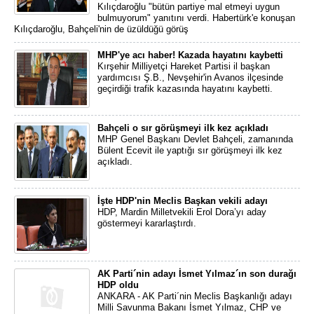
Kılıçdaroğlu "bütün partiye mal etmeyi uygun
bulmuyorum" yanıtını verdi. Habertürk'e konuşan
Kılıçdaroğlu, Bahçeli'nin de üzüldüğü görüş
MHP'ye acı haber! Kazada hayatını kaybetti
Kırşehir Milliyetçi Hareket Partisi il başkan
yardımcısı Ş.B., Nevşehir'in Avanos ilçesinde
geçirdiği trafik kazasında hayatını kaybetti.
Bahçeli o sır görüşmeyi ilk kez açıkladı
MHP Genel Başkanı Devlet Bahçeli, zamanında
Bülent Ecevit ile yaptığı sır görüşmeyi ilk kez
açıkladı.
İşte HDP'nin Meclis Başkan vekili adayı
HDP, Mardin Milletvekili Erol Dora’yı aday
göstermeyi kararlaştırdı.
AK Parti´nin adayı İsmet Yılmaz´ın son durağı
HDP oldu
ANKARA - AK Parti´nin Meclis Başkanlığı adayı
Milli Savunma Bakanı İsmet Yılmaz, CHP ve