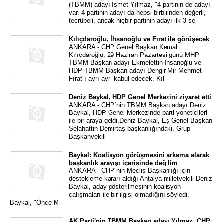
(TBMM) adayı İsmet Yılmaz, "4 partinin de adayı
var. 4 partinin adayı da hepsi birbirinden değerli,
tecrübeli, ancak hiçbir partinin adayı ilk 3 se
Kılıçdaroğlu, İhsanoğlu ve Fırat ile görüşecek
ANKARA - CHP Genel Başkan Kemal
Kılıçdaroğlu, 29 Haziran Pazartesi günü MHP
TBMM Başkan adayı Ekmelettin İhsanoğlu ve
HDP TBMM Başkan adayı Dengir Mir Mehmet
Fırat´ı ayrı ayrı kabul edecek. Kıl
Deniz Baykal, HDP Genel Merkezini ziyaret etti
ANKARA - CHP´nin TBMM Başkan adayı Deniz
Baykal, HDP Genel Merkezinde parti yöneticileri
ile bir araya geldi.Deniz Baykal, Eş Genel Başkan
Selahattin Demirtaş başkanlığındaki, Grup
Başkanvekili
Baykal: Koalisyon görüşmesini arkama alarak
başkanlık arayışı içerisinde değilim
ANKARA - CHP´nin Meclis Başkanlığı için
destekleme kararı aldığı Antalya milletvekili Deniz
Baykal, aday gösterilmesinin koalisyon
çalışmaları ile bir ilgisi olmadığını söyledi.
Baykal, "Önce M
AK Parti'nin TBMM Başkan adayı Yılmaz, CHP