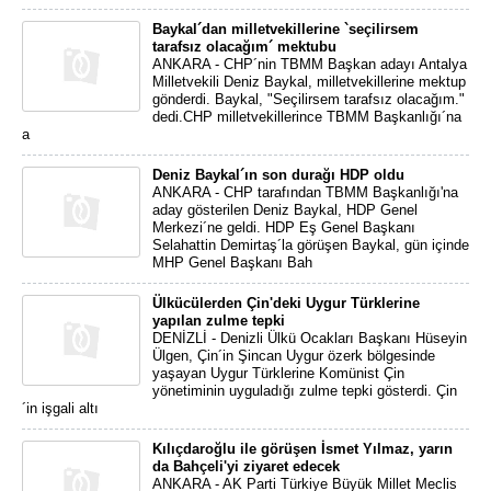
Baykal´dan milletvekillerine `seçilirsem
tarafsız olacağım´ mektubu
ANKARA - CHP´nin TBMM Başkan adayı Antalya
Milletvekili Deniz Baykal, milletvekillerine mektup
gönderdi. Baykal, "Seçilirsem tarafsız olacağım."
dedi.CHP milletvekillerince TBMM Başkanlığı´na
a
Deniz Baykal´ın son durağı HDP oldu
ANKARA - CHP tarafından TBMM Başkanlığı'na
aday gösterilen Deniz Baykal, HDP Genel
Merkezi´ne geldi. HDP Eş Genel Başkanı
Selahattin Demirtaş´la görüşen Baykal, gün içinde
MHP Genel Başkanı Bah
Ülkücülerden Çin'deki Uygur Türklerine
yapılan zulme tepki
DENİZLİ - Denizli Ülkü Ocakları Başkanı Hüseyin
Ülgen, Çin´in Şincan Uygur özerk bölgesinde
yaşayan Uygur Türklerine Komünist Çin
yönetiminin uyguladığı zulme tepki gösterdi. Çin
´in işgali altı
Kılıçdaroğlu ile görüşen İsmet Yılmaz, yarın
da Bahçeli'yi ziyaret edecek
ANKARA - AK Parti Türkiye Büyük Millet Meclis