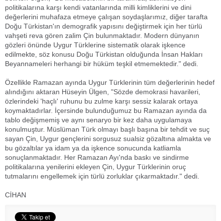
politikalarına karşı kendi vatanlarında milli kimliklerini ve dini
değerlerini muhafaza etmeye çalışan soydaşlarımız, diğer tarafta
Doğu Türkistan'ın demografik yapısını değiştirmek için her türlü
vahşeti reva gören zalim Çin bulunmaktadır. Modern dünyanın
gözleri önünde Uygur Türklerine sistematik olarak işkence
edilmekte, söz konusu Doğu Türkistan olduğunda İnsan Hakları
Beyannameleri herhangi bir hüküm teşkil etmemektedir." dedi.
Özellikle Ramazan ayında Uygur Türklerinin tüm değerlerinin hedef
alındığını aktaran Hüseyin Ülgen, "Sözde demokrasi havarileri,
özlerindeki 'haçlı' ruhunu bu zulme karşı sessiz kalarak ortaya
koymaktadırlar. İçersinde bulunduğumuz bu Ramazan ayında da
tablo değişmemiş ve aynı senaryo bir kez daha uygulamaya
konulmuştur. Müslüman Türk olmayı başlı başına bir tehdit ve suç
sayan Çin, Uygur gençlerini sorgusuz sualsiz gözaltına almakta ve
bu gözaltılar ya idam ya da işkence sonucunda katliamla
sonuçlanmaktadır. Her Ramazan Ayı'nda baskı ve sindirme
politikalarına yenilerini ekleyen Çin, Uygur Türklerinin oruç
tutmalarını engellemek için türlü zorluklar çıkarmaktadır." dedi.
CİHAN