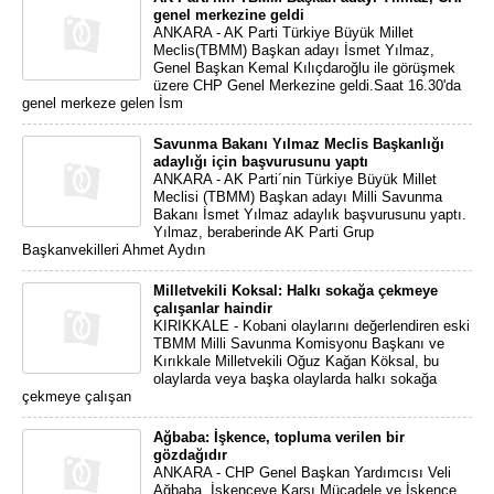
genel merkezine geldi
ANKARA - AK Parti Türkiye Büyük Millet
Meclis(TBMM) Başkan adayı İsmet Yılmaz,
Genel Başkan Kemal Kılıçdaroğlu ile görüşmek
üzere CHP Genel Merkezine geldi.Saat 16.30'da
genel merkeze gelen İsm
Savunma Bakanı Yılmaz Meclis Başkanlığı
adaylığı için başvurusunu yaptı
ANKARA - AK Parti´nin Türkiye Büyük Millet
Meclisi (TBMM) Başkan adayı Milli Savunma
Bakanı İsmet Yılmaz adaylık başvurusunu yaptı.
Yılmaz, beraberinde AK Parti Grup
Başkanvekilleri Ahmet Aydın
Milletvekili Koksal: Halkı sokağa çekmeye
çalışanlar haindir
KIRIKKALE - Kobani olaylarını değerlendiren eski
TBMM Milli Savunma Komisyonu Başkanı ve
Kırıkkale Milletvekili Oğuz Kağan Köksal, bu
olaylarda veya başka olaylarda halkı sokağa
çekmeye çalışan
Ağbaba: İşkence, topluma verilen bir
gözdağıdır
ANKARA - CHP Genel Başkan Yardımcısı Veli
Ağbaba, İşkenceye Karşı Mücadele ve İşkence