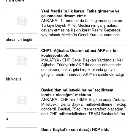
Parti Gene
Yeni Meclis´in ilk kararı: Tatile girmeme ve
çalışmalara devam etme
ANKARA - 1 Temmuz´da tatile girmesi gereken
Türkiye Büyük Millet Meclisi´nin çalışmalara
devam etmesine ilişkin karar Resmi Gazetede
yayımlandı.Meclis´in Genel Kurul oturumunda
alınan ve bugün
CHP'li Ağbaba: Onarım süreci AKP'siz bir
koalisyonla olur
MALATYA - CHP Genel Başkan Yardımcısı Veli
Ağbaba, Türkiye'nin AKP iktidarları döneminde
demokrasi, hukuk gibi birçok alanda geriye
gittiğini, onarım sürecini AKP'nin içinde olmadığı
bir koalis
Baykal´dan milletvekillerine `seçilirsem
tarafsız olacağım´ mektubu
ANKARA - CHP´nin TBMM Başkan adayı Antalya
Milletvekili Deniz Baykal, milletvekillerine mektup
gönderdi. Baykal, "Seçilirsem tarafsız olacağım."
dedi.CHP milletvekillerince TBMM Başkanlığı´na
a
Deniz Baykal´ın son durağı HDP oldu