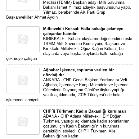
Meclisi (TBMM) Başkan adayı Milli Savunma
Bakanı İsmet Yılmaz adaylık başvurusunu yaptı.
Yılmaz, beraberinde AK Parti Grup
Başkanvekilleri Ahmet Aydın
Milletvekili Koksal: Halkı sokağa çekmeye
çalışanlar haindir
KIRIKKALE - Kobani olaylarını değerlendiren eski
TBMM Milli Savunma Komisyonu Başkanı ve
Kırıkkale Milletvekili Oğuz Kağan Köksal, bu
olaylarda veya başka olaylarda halkı sokağa
çekmeye çalışan
Ağbaba: İşkence, topluma verilen bir
gözdağıdır
ANKARA - CHP Genel Başkan Yardımcısı Veli
Ağbaba, İşkenceye Karşı Mücadele ve İşkence
Görenlerle Dayanışma Günü'ne ilişkin yaptığı
yazılı açıklamada, 2015 Türkiyesi´nde hala
işkenceci zihniyeti
CHP´li Türkmen: Kadın Bakanlığı kurulmalı
ADANA - CHP Adana Milletvekili Elif Doğan
Türkmen, yaptığı açıklamada kadın sorunlarının
çözümü için Kadın Bakanlığı´nın kurulması
gerektiğini söyledi. CHP´li Türkmen, Aile
Bakanlığı´nın kadın