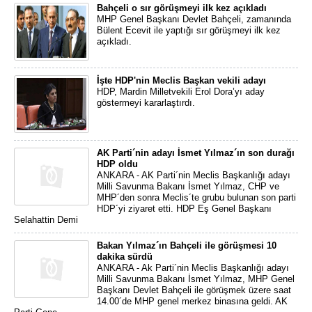
Bahçeli o sır görüşmeyi ilk kez açıkladı
MHP Genel Başkanı Devlet Bahçeli, zamanında
Bülent Ecevit ile yaptığı sır görüşmeyi ilk kez
açıkladı.
İşte HDP'nin Meclis Başkan vekili adayı
HDP, Mardin Milletvekili Erol Dora’yı aday
göstermeyi kararlaştırdı.
AK Parti´nin adayı İsmet Yılmaz´ın son durağı
HDP oldu
ANKARA - AK Parti´nin Meclis Başkanlığı adayı
Milli Savunma Bakanı İsmet Yılmaz, CHP ve
MHP´den sonra Meclis´te grubu bulunan son parti
HDP´yi ziyaret etti. HDP Eş Genel Başkanı
Selahattin Demi
Bakan Yılmaz´ın Bahçeli ile görüşmesi 10
dakika sürdü
ANKARA - Ak Parti´nin Meclis Başkanlığı adayı
Milli Savunma Bakanı İsmet Yılmaz, MHP Genel
Başkanı Devlet Bahçeli ile görüşmek üzere saat
14.00´de MHP genel merkez binasına geldi. AK