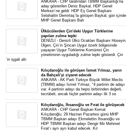
ANKARA - CHP tarafından TBMM Başkanlığı'na
aday gösterilen Deniz Baykal, HDP Genel
Merkezi´ne geldi. HDP Eş Genel Başkanı
Selahattin Demirtaş´la görüşen Baykal, gün içinde
MHP Genel Başkanı Bah
Ülkücülerden Çin'deki Uygur Türklerine
yapılan zulme tepki
DENİZLİ - Denizli Ülkü Ocakları Başkanı Hüseyin
Ülgen, Çin´in Şincan Uygur özerk bölgesinde
yaşayan Uygur Türklerine Komünist Çin
yönetiminin uyguladığı zulme tepki gösterdi. Çin
´in işgali altı
Kılıçdaroğlu ile görüşen İsmet Yılmaz, yarın
da Bahçeli'yi ziyaret edecek
ANKARA - AK Parti Türkiye Büyük Millet Meclis
(TBMM) adayı İsmet Yılmaz, "4 partinin de adayı
var. 4 partinin adayı da hepsi birbirinden değerli,
tecrübeli, ancak hiçbir partinin adayı ilk 3 se
Kılıçdaroğlu, İhsanoğlu ve Fırat ile görüşecek
ANKARA - CHP Genel Başkan Kemal
Kılıçdaroğlu, 29 Haziran Pazartesi günü MHP
TBMM Başkan adayı Ekmelettin İhsanoğlu ve
HDP TBMM Başkan adayı Dengir Mir Mehmet
Fırat´ı ayrı ayrı kabul edecek. Kıl