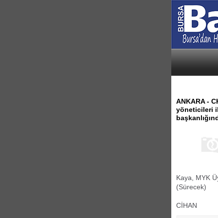
ANKARA - CH
yöneticileri
başkanlığınd
Kaya, MYK Üye
(Sürecek)
CİHAN