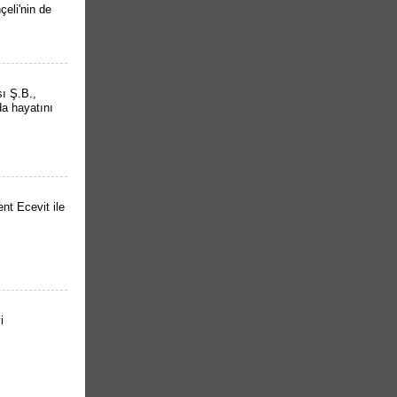
çeli'nin de
sı Ş.B.,
da hayatını
t Ecevit ile
i