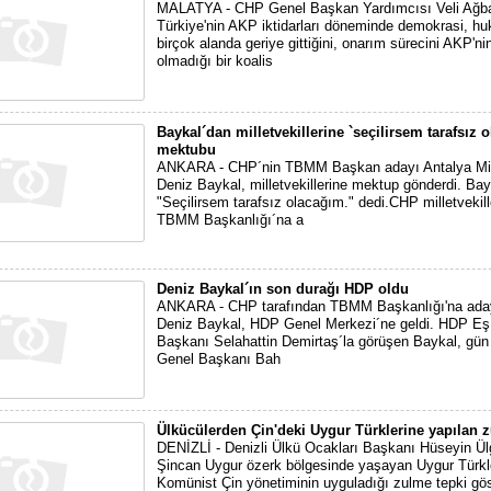
MALATYA - CHP Genel Başkan Yardımcısı Veli Ağb
Türkiye'nin AKP iktidarları döneminde demokrasi, hu
birçok alanda geriye gittiğini, onarım sürecini AKP'ni
olmadığı bir koalis
Baykal´dan milletvekillerine `seçilirsem tarafsız 
mektubu
ANKARA - CHP´nin TBMM Başkan adayı Antalya Mill
Deniz Baykal, milletvekillerine mektup gönderdi. Bay
"Seçilirsem tarafsız olacağım." dedi.CHP milletvekill
TBMM Başkanlığı´na a
Deniz Baykal´ın son durağı HDP oldu
ANKARA - CHP tarafından TBMM Başkanlığı'na aday
Deniz Baykal, HDP Genel Merkezi´ne geldi. HDP Eş
Başkanı Selahattin Demirtaş´la görüşen Baykal, gü
Genel Başkanı Bah
Ülkücülerden Çin'deki Uygur Türklerine yapılan 
DENİZLİ - Denizli Ülkü Ocakları Başkanı Hüseyin Ül
Şincan Uygur özerk bölgesinde yaşayan Uygur Türkl
Komünist Çin yönetiminin uyguladığı zulme tepki göst