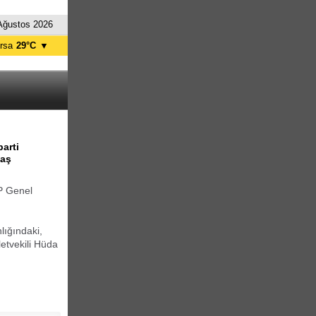
Ağustos 2026
rsa
29°C
▼
tanbul
27°C
nkara
29°C
arti
taş
P Genel
lığındaki,
etvekili Hüda