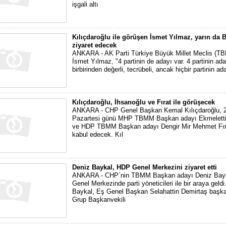
işgali altı
Kılıçdaroğlu ile görüşen İsmet Yılmaz, yarın da B
ziyaret edecek
ANKARA - AK Parti Türkiye Büyük Millet Meclis (T
İsmet Yılmaz, "4 partinin de adayı var. 4 partinin ad
birbirinden değerli, tecrübeli, ancak hiçbir partinin ad
Kılıçdaroğlu, İhsanoğlu ve Fırat ile görüşecek
ANKARA - CHP Genel Başkan Kemal Kılıçdaroğlu, 2
Pazartesi günü MHP TBMM Başkan adayı Ekmeletti
ve HDP TBMM Başkan adayı Dengir Mir Mehmet Fırat
kabul edecek. Kıl
Deniz Baykal, HDP Genel Merkezini ziyaret etti
ANKARA - CHP´nin TBMM Başkan adayı Deniz Bay
Genel Merkezinde parti yöneticileri ile bir araya geld
Baykal, Eş Genel Başkan Selahattin Demirtaş başka
Grup Başkanvekili