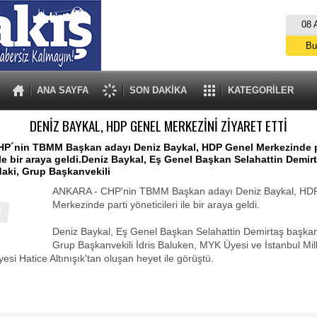
08 
Bu
İs
A
ANA SAYFA
SON DAKİKA
KATEGORİLER
DENİZ BAYKAL, HDP GENEL MERKEZİNİ ZİYARET ETTİ
P´nin TBMM Başkan adayı Deniz Baykal, HDP Genel Merkezinde p
 ile bir araya geldi.Deniz Baykal, Eş Genel Başkan Selahattin Demir
aki, Grup Başkanvekili
ANKARA - CHP'nin TBMM Başkan adayı Deniz Baykal, HD
Merkezinde parti yöneticileri ile bir araya geldi.
Deniz Baykal, Eş Genel Başkan Selahattin Demirtaş başkan
Grup Başkanvekili İdris Baluken, MYK Üyesi ve İstanbul Mill
si Hatice Altınışık'tan oluşan heyet ile görüştü.