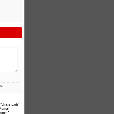
ış,
dinsiz parti"
 Kemal
yorum"