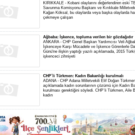
KIRIKKALE - Kobani olaylarını değerlendiren eski T
Savunma Komisyonu Başkanı ve Kırıkkale Milletvek
Kağan Köksal, bu olaylarda veya başka olaylarda ha
çekmeye çalışan
Ağbaba: İşkence, topluma verilen bir gözdağıdır
ANKARA - CHP Genel Başkan Yardımcısı Veli Ağba
İşkenceye Karşı Mücadele ve İşkence Görenlerle 
Günü'ne ilişkin yaptığı yazılı açıklamada, 2015 Türk
işkenceci zihniyeti
CHP´li Türkmen: Kadın Bakanlığı kurulmalı
ADANA - CHP Adana Milletvekili Elif Doğan Türkmen
açıklamada kadın sorunlarının çözümü için Kadın Ba
kurulması gerektiğini söyledi. CHP´li Türkmen, Aile 
kadın