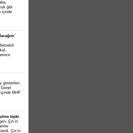
aba,
kuk gibi
n içinde
olacağım´
etvekili
kal,
erince
 gösterilen
 Genel
n içinde MHP
zulme tepki
gen, Çin´in
erine
erdi. Çin´in