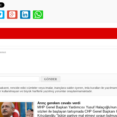
akaret, rencide edici cümleler veya imalar, inançlara saldırı içeren, imla kuralları ile yazılmam
r kullanılmayan ve büyük harflerle yazılmış yorumlar onaylanmamaktadır.
Arınç gereken cevabı verdi
MHP Genel Başkan Yardımcısı Yusuf Halaçoğlu'nun "
sözleri ile başlayan tartışmada CHP Genel Başkanı
Kılıçdaroğlu "bütün partiye mal etmeyi uygun bulmu