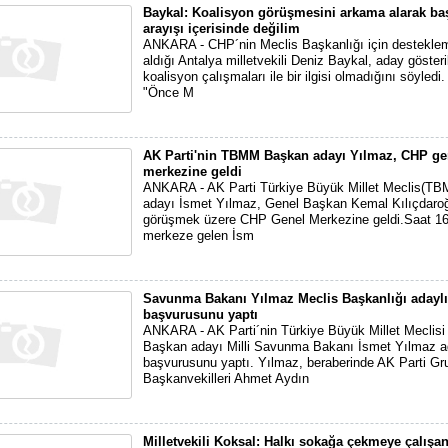
Baykal: Koalisyon görüşmesini arkama alarak ba
arayışı içerisinde değilim
ANKARA - CHP´nin Meclis Başkanlığı için desteklem
aldığı Antalya milletvekili Deniz Baykal, aday göster
koalisyon çalışmaları ile bir ilgisi olmadığını söyledi
"Önce M
AK Parti'nin TBMM Başkan adayı Yılmaz, CHP ge
merkezine geldi
ANKARA - AK Parti Türkiye Büyük Millet Meclis(T
adayı İsmet Yılmaz, Genel Başkan Kemal Kılıçdaroğl
görüşmek üzere CHP Genel Merkezine geldi.Saat 16
merkeze gelen İsm
Savunma Bakanı Yılmaz Meclis Başkanlığı adaylı
başvurusunu yaptı
ANKARA - AK Parti´nin Türkiye Büyük Millet Meclis
Başkan adayı Milli Savunma Bakanı İsmet Yılmaz a
başvurusunu yaptı. Yılmaz, beraberinde AK Parti Gr
Başkanvekilleri Ahmet Aydın
Milletvekili Koksal: Halkı sokağa çekmeye çalışan