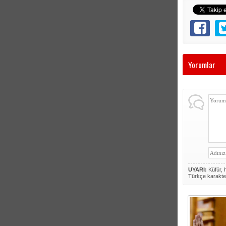
Yorumlar
UYARI:
Küfür, h
Türkçe karakte