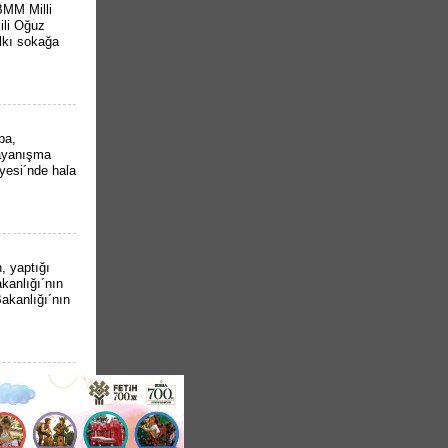
BMM Milli
ili Oğuz
lkı sokağa
ba,
Dayanışma
iyesi´nde hala
, yaptığı
kanlığı´nın
Bakanlığı´nın