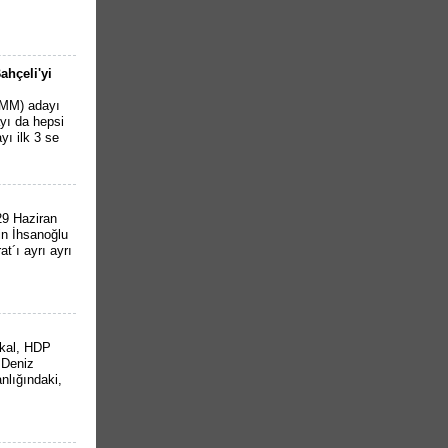
ahçeli'yi
BMM) adayı
ayı da hepsi
ayı ilk 3 se
9 Haziran
n İhsanoğlu
´ı ayrı ayrı
kal, HDP
i.Deniz
nlığındaki,