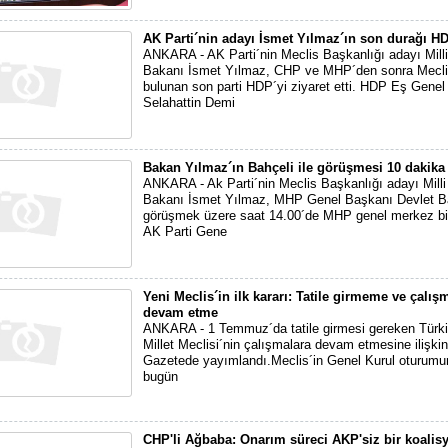
AK Parti´nin adayı İsmet Yılmaz´ın son durağı H
ANKARA - AK Parti´nin Meclis Başkanlığı adayı Mil
Bakanı İsmet Yılmaz, CHP ve MHP´den sonra Mecli
bulunan son parti HDP´yi ziyaret etti. HDP Eş Gene
Selahattin Demi
Bakan Yılmaz´ın Bahçeli ile görüşmesi 10 dakika
ANKARA - Ak Parti´nin Meclis Başkanlığı adayı Mil
Bakanı İsmet Yılmaz, MHP Genel Başkanı Devlet Ba
görüşmek üzere saat 14.00´de MHP genel merkez bin
AK Parti Gene
Yeni Meclis´in ilk kararı: Tatile girmeme ve çalış
devam etme
ANKARA - 1 Temmuz´da tatile girmesi gereken Türk
Millet Meclisi´nin çalışmalara devam etmesine ilişki
Gazetede yayımlandı.Meclis´in Genel Kurul oturumu
bugün
CHP'li Ağbaba: Onarım süreci AKP'siz bir koalisy