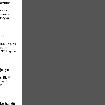
şkanlık
e kararı
ilmesinin
. Baykal,
nel
BMM) Başkan
u ile
.30'da genel
ğı için
i (TBMM)
daylık
up
lar haindir