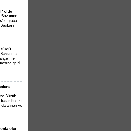
DP oldu
li Savunma
s´te grubu
l Başkanı
 sürdü
li Savunma
hçeli ile
asına geldi.
malara
iye Büyük
n karar Resmi
nda alınan ve
onla olur