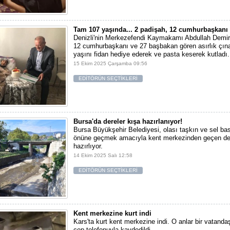
Tam 107 yaşında... 2 padişah, 12 cumhurbaşkanı
Denizli'nin Merkezefendi Kaymakamı Abdullah Demir,
12 cumhurbaşkanı ve 27 başbakan gören asırlık çınar
yaşını fidan hediye ederek ve pasta keserek kutladı.
15 Ekim 2025 Çarşamba 09:56
EDİTÖRÜN SEÇTİKLERİ
Bursa'da dereler kışa hazırlanıyor!
Bursa Büyükşehir Belediyesi, olası taşkın ve sel bas
önüne geçmek amacıyla kent merkezinden geçen der
hazırlıyor.
14 Ekim 2025 Salı 12:58
EDİTÖRÜN SEÇTİKLERİ
Kent merkezine kurt indi
Kars'ta kurt kent merkezine indi. O anlar bir vatanda
cep telefonuyla kaydedildi.