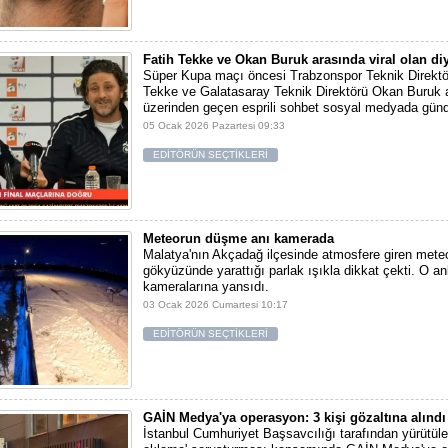
Fatih Tekke ve Okan Buruk arasında viral olan di
Süper Kupa maçı öncesi Trabzonspor Teknik Direktö
Tekke ve Galatasaray Teknik Direktörü Okan Buruk a
üzerinden geçen esprili sohbet sosyal medyada gün
05 Ocak 2026 Pazartesi 09:33
EDİTÖRÜN SEÇTİKLERİ
Meteorun düşme anı kamerada
Malatya'nın Akçadağ ilçesinde atmosfere giren meteo
gökyüzünde yarattığı parlak ışıkla dikkat çekti. O an
kameralarına yansıdı.
03 Ocak 2026 Cumartesi 10:17
EDİTÖRÜN SEÇTİKLERİ
GAİN Medya'ya operasyon: 3 kişi gözaltına alındı
İstanbul Cumhuriyet Başsavcılığı tarafından yürütüle