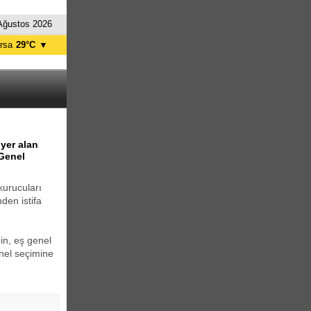
Ağustos 2026
rsa
29°C
▼
tanbul
29°C
nkara
32°C
 yer alan
 Genel
kurucuları
den istifa
in, eş genel
enel seçimine