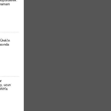
üştürülerek
n hamam
Ürek'in
rasında
r
ey, uzun
KOAH'a