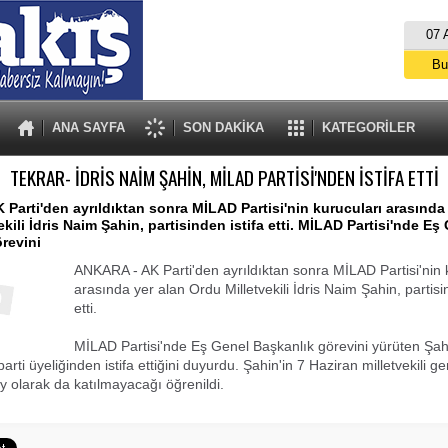
07 
Bu
İs
A
ANA SAYFA
SON DAKİKA
KATEGORİLER
TEKRAR- İDRİS NAİM ŞAHİN, MİLAD PARTİSİ'NDEN İSTİFA ETTİ
Parti'den ayrıldıktan sonra MİLAD Partisi'nin kurucuları arasında
kili İdris Naim Şahin, partisinden istifa etti. MİLAD Partisi'nde Eş
revini
ANKARA - AK Parti'den ayrıldıktan sonra MİLAD Partisi'nin 
arasında yer alan Ordu Milletvekili İdris Naim Şahin, partisin
etti.
MİLAD Partisi'nde Eş Genel Başkanlık görevini yürüten Şah
arti üyeliğinden istifa ettiğini duyurdu. Şahin'in 7 Haziran milletvekili g
 olarak da katılmayacağı öğrenildi.