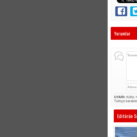
Yorumlar
UYARI:
Küfür, h
Türkçe karakte
Editörün S