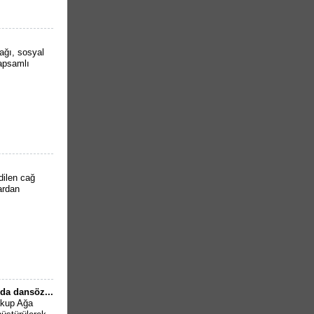
lağı, sosyal
kapsamlı
dilen cağ
lardan
da dansöz...
Yakup Ağa