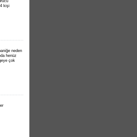
urucu
4 kişi
paniğe neden
toda henüz
lgeye çok
er