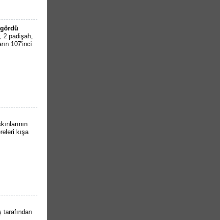
 gördü
 2 padişah,
ın 107'inci
kınlarının
eleri kışa
ş tarafından