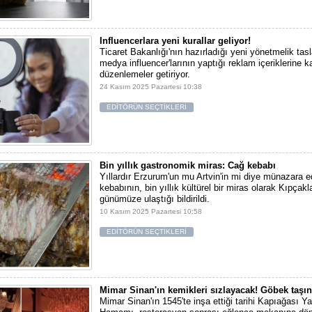
Influencerlara yeni kurallar geliyor!
Ticaret Bakanlığı'nın hazırladığı yeni yönetmelik tas
medya influencer'larının yaptığı reklam içeriklerine 
düzenlemeler getiriyor.
24 Kasım 2025 Pazartesi 10:38
EDİTÖRÜN SEÇTİKLERİ
Bin yıllık gastronomik miras: Cağ kebabı
Yıllardır Erzurum'un mu Artvin'in mi diye münazara e
kebabının, bin yıllık kültürel bir miras olarak Kıpçak
günümüze ulaştığı bildirildi.
10 Kasım 2025 Pazartesi 10:58
EDİTÖRÜN SEÇTİKLERİ
Mimar Sinan'ın kemikleri sızlayacak! Göbek taşın
Mimar Sinan'ın 1545'te inşa ettiği tarihi Kapıağası 