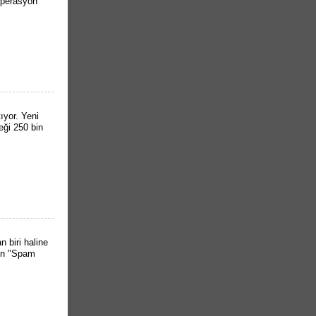
operasyon
tıyor. Yeni
eği 250 bin
 biri haline
ken "Spam