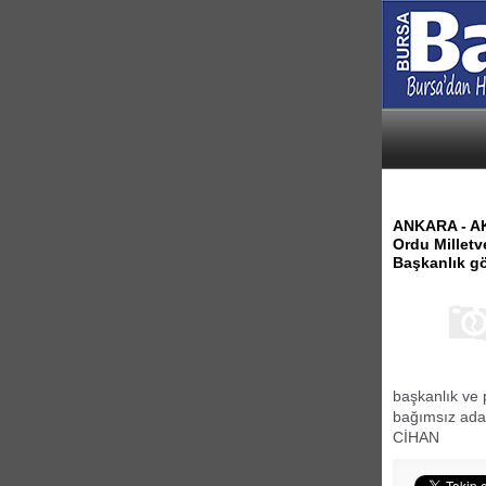
ANKARA - AK 
Ordu Milletve
Başkanlık gö
başkanlık ve p
bağımsız aday
CİHAN