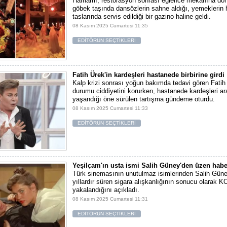
Hamamı, restorasyon sonrası eğlence mekanına dön
göbek taşında dansözlerin sahne aldığı, yemekleri
taslarında servis edildiği bir gazino haline geldi.
08 Kasım 2025 Cumartesi 11:35
EDİTÖRÜN SEÇTİKLERİ
Fatih Ürek'in kardeşleri hastanede birbirine girdi
Kalp krizi sonrası yoğun bakımda tedavi gören Fatih 
durumu ciddiyetini korurken, hastanede kardeşleri a
yaşandığı öne sürülen tartışma gündeme oturdu.
08 Kasım 2025 Cumartesi 11:33
EDİTÖRÜN SEÇTİKLERİ
Yeşilçam'ın usta ismi Salih Güney'den üzen habe
Türk sinemasının unutulmaz isimlerinden Salih Gün
yıllardır süren sigara alışkanlığının sonucu olarak 
yakalandığını açıkladı.
08 Kasım 2025 Cumartesi 11:31
EDİTÖRÜN SEÇTİKLERİ