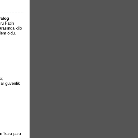
yalog
rü Fatih
rasında kilo
dem oldu.
r,
lar güvenlik
n ‘kara para