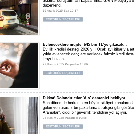
aklama' soruşturması kapsamında GAİN Medya'ya 
düzenlendi.
16 Aralık 2025 Salı 10:37
EDİTÖRÜN SEÇTİKLERİ
Evleneceklere müjde: 645 bin TL'ye çıkacak...
Evlilik kredisi desteği 2026 yılı Ocak ayı itibarıyla ar
yılda evlenecek gençlere verilecek faizsiz kredi dest
lirayı bulacak.
27 Kasım 2025 Perşembe 10:06
EDİTÖRÜN SEÇTİKLERİ
Dikkat! Dolandırıcılar 'Alo' demenizi bekliyor
Son dönemde herkesin en büyük şikâyet konularından
gelen ve zararsız bir pazarlama stratejisi gibi gözü
Aramalar", ciddi bir güvenlik tehdidine yol açıyor.
24 Kasım 2025 Pazartesi 10:45
EDİTÖRÜN SEÇTİKLERİ