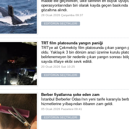
madde ele geçirilirken, ülke tarihinin en büyük uyuşt
operasyonlarından biri olarak kayda geçen baskında 
gözaltına alındı.
28 Ocak 2026 Çarşamba 09:37
EDİTÖRÜN SEÇTİKLERİ
TRT film platosunda yangın paniği
TRT'ye ait Çekmeköy film platosunda çıkan yangın 
oldu. Yaklaşık 3 bin dönüm arazi üzerine kurulu pla
belirlenemeyen bir nedenle çıkan yangın sonrası bö
sayıda itfaiye ekibi sevk edildi.
20 Ocak 2026 Salı 10:25
EDİTÖRÜN SEÇTİKLERİ
Berber fiyatlarına şoke eden zam
İstanbul Berberler Odası'nın yeni tarife kararıyla berb
hizmetlerine yılbaşından itibaren zam geldi.
05 Ocak 2026 Pazartesi 09:41
EDİTÖRÜN SEÇTİKLERİ