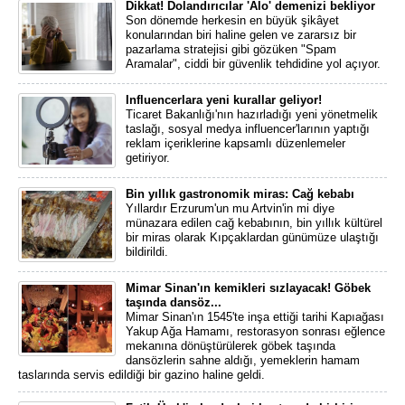
Dikkat! Dolandırıcılar 'Alo' demenizi bekliyor
Son dönemde herkesin en büyük şikâyet
konularından biri haline gelen ve zararsız bir
pazarlama stratejisi gibi gözüken "Spam
Aramalar", ciddi bir güvenlik tehdidine yol açıyor.
Influencerlara yeni kurallar geliyor!
Ticaret Bakanlığı'nın hazırladığı yeni yönetmelik
taslağı, sosyal medya influencer'larının yaptığı
reklam içeriklerine kapsamlı düzenlemeler
getiriyor.
Bin yıllık gastronomik miras: Cağ kebabı
Yıllardır Erzurum'un mu Artvin'in mi diye
münazara edilen cağ kebabının, bin yıllık kültürel
bir miras olarak Kıpçaklardan günümüze ulaştığı
bildirildi.
Mimar Sinan'ın kemikleri sızlayacak! Göbek
taşında dansöz...
Mimar Sinan'ın 1545'te inşa ettiği tarihi Kapıağası
Yakup Ağa Hamamı, restorasyon sonrası eğlence
mekanına dönüştürülerek göbek taşında
dansözlerin sahne aldığı, yemeklerin hamam
taslarında servis edildiği bir gazino haline geldi.