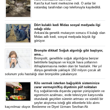
Kars'ta kurt kent merkezine indi. O anlar bir
vatandaş tarafından cep telefonuyla kaydedildi.
Dört kulaklı kedi Midas sosyal medyada ilgi
odağı oldu
Ankara’da genetik mutasyon sonucu 4 kulağı olan
Midas adlı kedi, sosyal medyada büyük ilgi
görüyor.
Bronşite dikkat! Soğuk algınlığı gibi başlıyor,
ama...
Bronşiolit, genellikle soğuk algınlığına benzer
belirtilerle başlayan ve küçük hava yollarının
iltihaplanmasına neden olan bir hastalık. Her yıl
dünya genelinde yaklaşık 150 milyon çocuk alt
solunum yolu hastalığı olan bronşiolite yakalanıyor.
Kilo vermek isterken bağışıklık sisteminize
zarar vermeyin!Kış diyetinin püf noktaları
Kış soğuklarında dışarıda yapılan yürüyüşlerin ve
egzersizin azalması, evde televizyon karşısında
oturularak geçirilen sürenin artması ve sürekli bir
şeyler atıştırma isteği gibi etkenlerle kilo alımı
kaçınılmaz oluyor. Beslenme ve Diyet Uzmanı Sevihan Ak