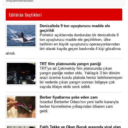
onaylanmamaktadır.
Editörün Seçtikleri
Denizaltıda 9 ton uyuşturucu madde ele
geçirildi
Portekiz açıklarında durdurulan bir denizaltıda 9
ton uyuşturucu madde ele geçirilirken, ülke
tarihinin en büyük uyuşturucu operasyonlarından
biri olarak kayda geçen baskında 4 kişi gözaltına
alındı.
TRT film platosunda yangın paniği
TRT'ye ait Çekmeköy film platosunda çıkan
yangın paniğe neden oldu. Yaklaşık 3 bin dönüm
arazi üzerine kurulu platoda henüz belirlenemeyen
bir nedenle çıkan yangın sonrası bölgeye çok
sayıda itfaiye ekibi sevk edildi.
Berber fiyatlarına şoke eden zam
İstanbul Berberler Odası'nın yeni tarife kararıyla
berber hizmetlerine yılbaşından itibaren zam
geldi.
Fatih Tekke ve Okan Buruk arasında viral olan