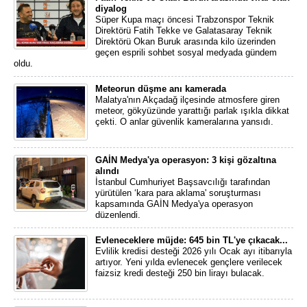
diyalog
Süper Kupa maçı öncesi Trabzonspor Teknik
Direktörü Fatih Tekke ve Galatasaray Teknik
Direktörü Okan Buruk arasında kilo üzerinden
geçen esprili sohbet sosyal medyada gündem
oldu.
Meteorun düşme anı kamerada
Malatya'nın Akçadağ ilçesinde atmosfere giren
meteor, gökyüzünde yarattığı parlak ışıkla dikkat
çekti. O anlar güvenlik kameralarına yansıdı.
GAİN Medya'ya operasyon: 3 kişi gözaltına
alındı
İstanbul Cumhuriyet Başsavcılığı tarafından
yürütülen ‘kara para aklama' soruşturması
kapsamında GAİN Medya'ya operasyon
düzenlendi.
Evleneceklere müjde: 645 bin TL'ye çıkacak...
Evlilik kredisi desteği 2026 yılı Ocak ayı itibarıyla
artıyor. Yeni yılda evlenecek gençlere verilecek
faizsiz kredi desteği 250 bin lirayı bulacak.