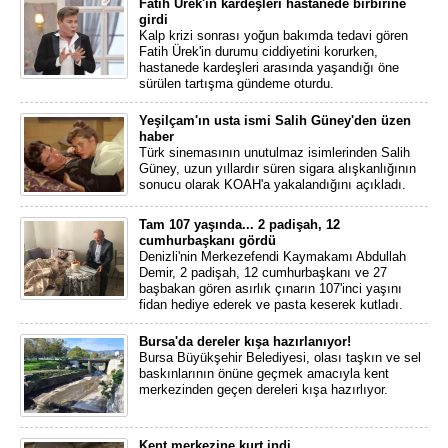
Fatih Ürek'in kardeşleri hastanede birbirine
girdi
Kalp krizi sonrası yoğun bakımda tedavi gören
Fatih Ürek'in durumu ciddiyetini korurken,
hastanede kardeşleri arasında yaşandığı öne
sürülen tartışma gündeme oturdu.
Yeşilçam'ın usta ismi Salih Güney'den üzen
haber
Türk sinemasının unutulmaz isimlerinden Salih
Güney, uzun yıllardır süren sigara alışkanlığının
sonucu olarak KOAH'a yakalandığını açıkladı.
Tam 107 yaşında... 2 padişah, 12
cumhurbaşkanı gördü
Denizli'nin Merkezefendi Kaymakamı Abdullah
Demir, 2 padişah, 12 cumhurbaşkanı ve 27
başbakan gören asırlık çınarın 107'inci yaşını
fidan hediye ederek ve pasta keserek kutladı.
Bursa'da dereler kışa hazırlanıyor!
Bursa Büyükşehir Belediyesi, olası taşkın ve sel
baskınlarının önüne geçmek amacıyla kent
merkezinden geçen dereleri kışa hazırlıyor.
Kent merkezine kurt indi