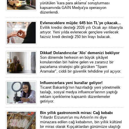
yürütülen ‘kara para aklama' soruşturması
kapsamında GAİN Medya'ya operasyon
düzenlendi.
Evleneceklere müjde: 645 bin TL'ye çıkacak...
Evlilik kredisi desteği 2026 yılı Ocak ayı itibarıyla
artıyor. Yeni yılda evlenecek gençlere verilecek
faizsiz kredi desteği 250 bin lirayı bulacak.
Dikkat! Dolandırıcılar 'Alo' demenizi bekliyor
Son dönemde herkesin en büyük şikâyet
konularından biri haline gelen ve zararsız bir
pazarlama stratejisi gibi gözüken "Spam
Aramalar", ciddi bir güvenlik tehdidine yol açıyor.
Influencerlara yeni kurallar geliyor!
Ticaret Bakanlığı'nın hazırladığı yeni yönetmelik
taslağı, sosyal medya influencer'larının yaptığı
reklam içeriklerine kapsamlı düzenlemeler
getiriyor.
Bin yıllık gastronomik miras: Cağ kebabı
Yıllardır Erzurum'un mu Artvin'in mi diye
münazara edilen cağ kebabının, bin yıllık kültürel
bir miras olarak Kıpçaklardan günümüze ulaştığı