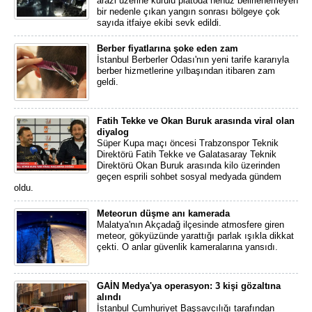
arazi üzerine kurulu platoda henüz belirlenemeyen
bir nedenle çıkan yangın sonrası bölgeye çok
sayıda itfaiye ekibi sevk edildi.
Berber fiyatlarına şoke eden zam
İstanbul Berberler Odası'nın yeni tarife kararıyla
berber hizmetlerine yılbaşından itibaren zam
geldi.
Fatih Tekke ve Okan Buruk arasında viral olan
diyalog
Süper Kupa maçı öncesi Trabzonspor Teknik
Direktörü Fatih Tekke ve Galatasaray Teknik
Direktörü Okan Buruk arasında kilo üzerinden
geçen esprili sohbet sosyal medyada gündem
oldu.
Meteorun düşme anı kamerada
Malatya'nın Akçadağ ilçesinde atmosfere giren
meteor, gökyüzünde yarattığı parlak ışıkla dikkat
çekti. O anlar güvenlik kameralarına yansıdı.
GAİN Medya'ya operasyon: 3 kişi gözaltına
alındı
İstanbul Cumhuriyet Başsavcılığı tarafından