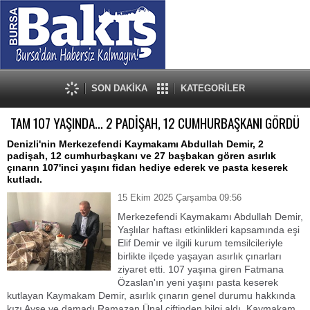
SON DAKİKA
KATEGORİLER
TAM 107 YAŞINDA... 2 PADİŞAH, 12 CUMHURBAŞKANI GÖRDÜ
Denizli'nin Merkezefendi Kaymakamı Abdullah Demir, 2
padişah, 12 cumhurbaşkanı ve 27 başbakan gören asırlık
çınarın 107'inci yaşını fidan hediye ederek ve pasta keserek
kutladı.
15 Ekim 2025 Çarşamba 09:56
Merkezefendi Kaymakamı Abdullah Demir,
Yaşlılar haftası etkinlikleri kapsamında eşi
Elif Demir ve ilgili kurum temsilcileriyle
birlikte ilçede yaşayan asırlık çınarları
ziyaret etti. 107 yaşına giren Fatmana
Özaslan'ın yeni yaşını pasta keserek
kutlayan Kaymakam Demir, asırlık çınarın genel durumu hakkında
kızı Ayşe ve damadı Ramazan Ünal çiftinden bilgi aldı. Kaymakam