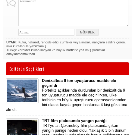
UYARI:
Küfür, hakaret, rencide edici cümleler veya imalar, inançlara saldırı içeren,
imla kuralları ile yazılmamış,
Türkçe karakter kullanılmayan ve büyük harflerle yazılmış yorumlar
onaylanmamaktadır.
Editörün Seçtikleri
Denizaltıda 9 ton uyuşturucu madde ele
geçirildi
Portekiz açıklarında durdurulan bir denizaltıda 9
ton uyuşturucu madde ele geçirilirken, ülke
tarihinin en büyük uyuşturucu operasyonlarından
biri olarak kayda geçen baskında 4 kişi gözaltına
alındı.
TRT film platosunda yangın paniği
TRT'ye ait Çekmeköy film platosunda çıkan
yangın paniğe neden oldu. Yaklaşık 3 bin dönüm