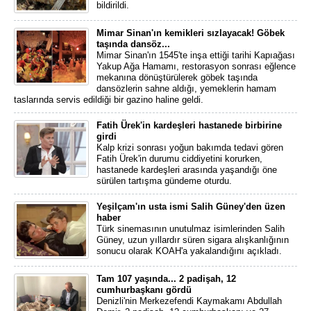
bildirildi.
Mimar Sinan'ın kemikleri sızlayacak! Göbek
taşında dansöz...
Mimar Sinan'ın 1545'te inşa ettiği tarihi Kapıağası
Yakup Ağa Hamamı, restorasyon sonrası eğlence
mekanına dönüştürülerek göbek taşında
dansözlerin sahne aldığı, yemeklerin hamam
taslarında servis edildiği bir gazino haline geldi.
Fatih Ürek'in kardeşleri hastanede birbirine
girdi
Kalp krizi sonrası yoğun bakımda tedavi gören
Fatih Ürek'in durumu ciddiyetini korurken,
hastanede kardeşleri arasında yaşandığı öne
sürülen tartışma gündeme oturdu.
Yeşilçam'ın usta ismi Salih Güney'den üzen
haber
Türk sinemasının unutulmaz isimlerinden Salih
Güney, uzun yıllardır süren sigara alışkanlığının
sonucu olarak KOAH'a yakalandığını açıkladı.
Tam 107 yaşında... 2 padişah, 12
cumhurbaşkanı gördü
Denizli'nin Merkezefendi Kaymakamı Abdullah