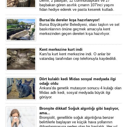
Demir, 2 padişah, 12 cumhurbaşkanı ve 27
başbakan gören asırlık çınarın 107'inci yaşını
fidan hediye ederek ve pasta keserek kutladı.
Bursa'da dereler kışa hazırlanıyor!
Bursa Büyükşehir Belediyesi, olası taşkın ve sel
baskınlarının önüne geçmek amacıyla kent
merkezinden geçen dereleri kışa hazırlıyor.
Kent merkezine kurt indi
Kars'ta kurt kent merkezine indi. O anlar bir
vatandaş tarafından cep telefonuyla kaydedildi.
Dört kulaklı kedi Midas sosyal medyada ilgi
odağı oldu
Ankara’da genetik mutasyon sonucu 4 kulağı olan
Midas adlı kedi, sosyal medyada büyük ilgi
görüyor.
Bronşite dikkat! Soğuk algınlığı gibi başlıyor,
ama...
Bronşiolit, genellikle soğuk algınlığına benzer
belirtilerle başlayan ve küçük hava yollarının
iltihaplanmasına neden olan bir hastalık. Her yıl