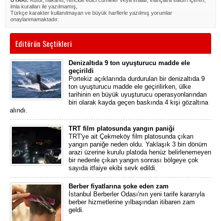
UYARI:
Küfür, hakaret, rencide edici cümleler veya imalar, inançlara saldırı içeren,
imla kuralları ile yazılmamış,
Türkçe karakter kullanılmayan ve büyük harflerle yazılmış yorumlar
onaylanmamaktadır.
Editörün Seçtikleri
Denizaltıda 9 ton uyuşturucu madde ele
geçirildi
Portekiz açıklarında durdurulan bir denizaltıda 9
ton uyuşturucu madde ele geçirilirken, ülke
tarihinin en büyük uyuşturucu operasyonlarından
biri olarak kayda geçen baskında 4 kişi gözaltına
alındı.
TRT film platosunda yangın paniği
TRT'ye ait Çekmeköy film platosunda çıkan
yangın paniğe neden oldu. Yaklaşık 3 bin dönüm
arazi üzerine kurulu platoda henüz belirlenemeyen
bir nedenle çıkan yangın sonrası bölgeye çok
sayıda itfaiye ekibi sevk edildi.
Berber fiyatlarına şoke eden zam
İstanbul Berberler Odası'nın yeni tarife kararıyla
berber hizmetlerine yılbaşından itibaren zam
geldi.