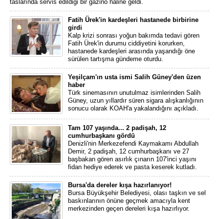
taslarında servis edildiği bir gazino haline geldi.
Fatih Ürek'in kardeşleri hastanede birbirine
girdi
Kalp krizi sonrası yoğun bakımda tedavi gören
Fatih Ürek'in durumu ciddiyetini korurken,
hastanede kardeşleri arasında yaşandığı öne
sürülen tartışma gündeme oturdu.
Yeşilçam'ın usta ismi Salih Güney'den üzen
haber
Türk sinemasının unutulmaz isimlerinden Salih
Güney, uzun yıllardır süren sigara alışkanlığının
sonucu olarak KOAH'a yakalandığını açıkladı.
Tam 107 yaşında... 2 padişah, 12
cumhurbaşkanı gördü
Denizli'nin Merkezefendi Kaymakamı Abdullah
Demir, 2 padişah, 12 cumhurbaşkanı ve 27
başbakan gören asırlık çınarın 107'inci yaşını
fidan hediye ederek ve pasta keserek kutladı.
Bursa'da dereler kışa hazırlanıyor!
Bursa Büyükşehir Belediyesi, olası taşkın ve sel
baskınlarının önüne geçmek amacıyla kent
merkezinden geçen dereleri kışa hazırlıyor.