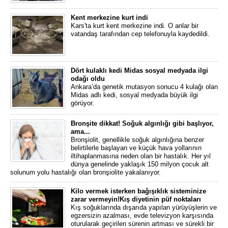
Kent merkezine kurt indi
Kars'ta kurt kent merkezine indi. O anlar bir
vatandaş tarafından cep telefonuyla kaydedildi.
Dört kulaklı kedi Midas sosyal medyada ilgi
odağı oldu
Ankara’da genetik mutasyon sonucu 4 kulağı olan
Midas adlı kedi, sosyal medyada büyük ilgi
görüyor.
Bronşite dikkat! Soğuk algınlığı gibi başlıyor,
ama...
Bronşiolit, genellikle soğuk algınlığına benzer
belirtilerle başlayan ve küçük hava yollarının
iltihaplanmasına neden olan bir hastalık. Her yıl
dünya genelinde yaklaşık 150 milyon çocuk alt
solunum yolu hastalığı olan bronşiolite yakalanıyor.
Kilo vermek isterken bağışıklık sisteminize
zarar vermeyin!Kış diyetinin püf noktaları
Kış soğuklarında dışarıda yapılan yürüyüşlerin ve
egzersizin azalması, evde televizyon karşısında
oturularak geçirilen sürenin artması ve sürekli bir