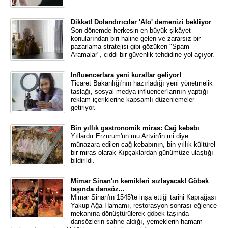
Dikkat! Dolandırıcılar 'Alo' demenizi bekliyor
Son dönemde herkesin en büyük şikâyet
konularından biri haline gelen ve zararsız bir
pazarlama stratejisi gibi gözüken "Spam
Aramalar", ciddi bir güvenlik tehdidine yol açıyor.
Influencerlara yeni kurallar geliyor!
Ticaret Bakanlığı'nın hazırladığı yeni yönetmelik
taslağı, sosyal medya influencer'larının yaptığı
reklam içeriklerine kapsamlı düzenlemeler
getiriyor.
Bin yıllık gastronomik miras: Cağ kebabı
Yıllardır Erzurum'un mu Artvin'in mi diye
münazara edilen cağ kebabının, bin yıllık kültürel
bir miras olarak Kıpçaklardan günümüze ulaştığı
bildirildi.
Mimar Sinan'ın kemikleri sızlayacak! Göbek
taşında dansöz...
Mimar Sinan'ın 1545'te inşa ettiği tarihi Kapıağası
Yakup Ağa Hamamı, restorasyon sonrası eğlence
mekanına dönüştürülerek göbek taşında
dansözlerin sahne aldığı, yemeklerin hamam