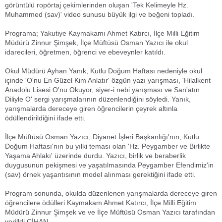
görüntülü ropörtaj çekimlerinden oluşan 'Tek Kelimeyle Hz.
Muhammed (sav)' video sunusu büyük ilgi ve beğeni topladı.
Programa; Yakutiye Kaymakamı Ahmet Katırcı, İlçe Milli Eğitim
Müdürü Zinnur Şimşek, İlçe Müftüsü Osman Yazıcı ile okul
idarecileri, öğretmen, öğrenci ve ebeveynler katıldı.
Okul Müdürü Ayhan Yanık, Kutlu Doğum Haftası nedeniyle okul
içinde 'O'nu En Güzel Kim Anlatır' özgün yazı yarışması, 'Hilalkent
Anadolu Lisesi O'nu Okuyor, siyer-i nebi yarışması ve San'atın
Diliyle O' sergi yarışmalarının düzenlendiğini söyledi. Yanık,
yarışmalarda dereceye giren öğrencilerin çeyrek altınla
ödüllendirildiğini ifade etti.
İlçe Müftüsü Osman Yazıcı, Diyanet İşleri Başkanlığı'nın, Kutlu
Doğum Haftası'nın bu yılki teması olan 'Hz. Peygamber ve Birlikte
Yaşama Ahlakı' üzerinde durdu. Yazıcı, birlik ve beraberlik
duygusunun pekişmesi ve yaşatılmasında Peygamber Efendimiz'in
(sav) örnek yaşantısının model alınması gerektiğini ifade etti.
Program sonunda, okulda düzenlenen yarışmalarda dereceye giren
öğrencilere ödülleri Kaymakam Ahmet Katırcı, İlçe Milli Eğitim
Müdürü Zinnur Şimşek ve ve İlçe Müftüsü Osman Yazıcı tarafından
verilldi CİHAN