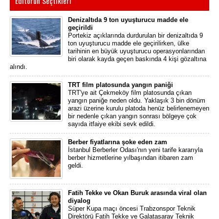
Editörün Seçtikleri
Denizaltıda 9 ton uyuşturucu madde ele
geçirildi
Portekiz açıklarında durdurulan bir denizaltıda 9
ton uyuşturucu madde ele geçirilirken, ülke
tarihinin en büyük uyuşturucu operasyonlarından
biri olarak kayda geçen baskında 4 kişi gözaltına
alındı.
TRT film platosunda yangın paniği
TRT'ye ait Çekmeköy film platosunda çıkan
yangın paniğe neden oldu. Yaklaşık 3 bin dönüm
arazi üzerine kurulu platoda henüz belirlenemeyen
bir nedenle çıkan yangın sonrası bölgeye çok
sayıda itfaiye ekibi sevk edildi.
Berber fiyatlarına şoke eden zam
İstanbul Berberler Odası'nın yeni tarife kararıyla
berber hizmetlerine yılbaşından itibaren zam
geldi.
Fatih Tekke ve Okan Buruk arasında viral olan
diyalog
Süper Kupa maçı öncesi Trabzonspor Teknik
Direktörü Fatih Tekke ve Galatasaray Teknik