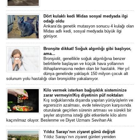
Dört kulaklı kedi Midas sosyal medyada ilgi
odağı oldu
Ankara’da genetik mutasyon sonucu 4 kulağı olan
Midas adlı kedi, sosyal medyada büyük ilgi
görüyor.
Bronşite dikkat! Soğuk algınlığı gibi başlıyor,
ama...
Bronşiolit, genellikle soğuk algınlığına benzer
belirtilerle başlayan ve küçük hava yollarının
iltihaplanmasına neden olan bir hastalık. Her yıl
dünya genelinde yaklaşık 150 milyon çocuk alt
solunum yolu hastalığı olan bronşiolite yakalanıyor.
Kilo vermek isterken bağışıklık sisteminize
zarar vermeyin!Kış diyetinin püf noktaları
Kış soğuklarında dışarıda yapılan yürüyüşlerin ve
egzersizin azalması, evde televizyon karşısında
oturularak geçirilen sürenin artması ve sürekli bir
şeyler atıştırma isteği gibi etkenlerle kilo alımı
kaçınılmaz oluyor. Beslenme ve Diyet Uzmanı Sevihan Ak
Yıldız Sarayı’nın ziyaret günü değişti
Yıldız Sarayı’nın ziyaret günleri yeniden