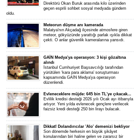
Direktörü Okan Buruk arasında kilo üzerinden
geçen esprili sohbet sosyal medyada gündem
oldu.
Meteorun düşme anı kamerada
Malatya'nın Akçadağ ilçesinde atmosfere giren
meteor, gökyüzünde yarattığı parlak ışıkla dikkat
çekti. O anlar güvenlik kameralarına yansıdı.
GAİN Medya'ya operasyon: 3 kişi gözaltına
alındı
İstanbul Cumhuriyet Başsavcılığı tarafından
yürütülen ‘kara para aklama' soruşturması
kapsamında GAİN Medya'ya operasyon
düzenlendi.
Evleneceklere müjde: 645 bin TL'ye çıkacak...
Evlilik kredisi desteği 2026 yılı Ocak ayı itibarıyla
artıyor. Yeni yılda evlenecek gençlere verilecek
faizsiz kredi desteği 250 bin lirayı bulacak.
Dikkat! Dolandırıcılar 'Alo' demenizi bekliyor
Son dönemde herkesin en büyük şikâyet
konularından biri haline gelen ve zararsız bir