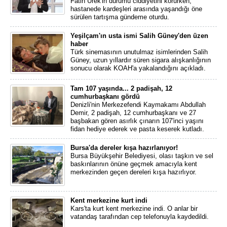
Fatih Ürek'in durumu ciddiyetini korurken,
hastanede kardeşleri arasında yaşandığı öne
sürülen tartışma gündeme oturdu.
Yeşilçam'ın usta ismi Salih Güney'den üzen
haber
Türk sinemasının unutulmaz isimlerinden Salih
Güney, uzun yıllardır süren sigara alışkanlığının
sonucu olarak KOAH'a yakalandığını açıkladı.
Tam 107 yaşında... 2 padişah, 12
cumhurbaşkanı gördü
Denizli'nin Merkezefendi Kaymakamı Abdullah
Demir, 2 padişah, 12 cumhurbaşkanı ve 27
başbakan gören asırlık çınarın 107'inci yaşını
fidan hediye ederek ve pasta keserek kutladı.
Bursa'da dereler kışa hazırlanıyor!
Bursa Büyükşehir Belediyesi, olası taşkın ve sel
baskınlarının önüne geçmek amacıyla kent
merkezinden geçen dereleri kışa hazırlıyor.
Kent merkezine kurt indi
Kars'ta kurt kent merkezine indi. O anlar bir
vatandaş tarafından cep telefonuyla kaydedildi.