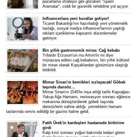
pazarlama stratejisi gibi gözüken "Spam
Aramalar", ciddi bir güvenlik tehdidine yol açıyor.
Influencerlara yeni kurallar geliyor!
Ticaret Bakanlığı'nın hazırladığı yeni yönetmelik
taslağı, sosyal medya influencer'larının yaptığı
reklam içeriklerine kapsamlı düzenlemeler
getiriyor.
Bin yıllık gastronomik miras: Cağ kebabı
Yıllardır Erzurum'un mu Artvin'in mi diye
münazara edilen cağ kebabının, bin yıllık kültürel
bir miras olarak Kıpçaklardan günümüze ulaştığı
bildirildi.
Mimar Sinan'ın kemikleri sızlayacak! Göbek
taşında dansöz...
Mimar Sinan'ın 1545'te inşa ettiği tarihi Kapıağası
Yakup Ağa Hamamı, restorasyon sonrası eğlence
mekanına dönüştürülerek göbek taşında
dansözlerin sahne aldığı, yemeklerin hamam
taslarında servis edildiği bir gazino haline geldi.
Fatih Ürek'in kardeşleri hastanede birbirine
girdi
Kalp krizi sonrası yoğun bakımda tedavi gören