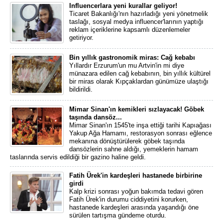
Influencerlara yeni kurallar geliyor!
Ticaret Bakanlığı'nın hazırladığı yeni yönetmelik
taslağı, sosyal medya influencer'larının yaptığı
reklam içeriklerine kapsamlı düzenlemeler
getiriyor.
Bin yıllık gastronomik miras: Cağ kebabı
Yıllardır Erzurum'un mu Artvin'in mi diye
münazara edilen cağ kebabının, bin yıllık kültürel
bir miras olarak Kıpçaklardan günümüze ulaştığı
bildirildi.
Mimar Sinan'ın kemikleri sızlayacak! Göbek
taşında dansöz...
Mimar Sinan'ın 1545'te inşa ettiği tarihi Kapıağası
Yakup Ağa Hamamı, restorasyon sonrası eğlence
mekanına dönüştürülerek göbek taşında
dansözlerin sahne aldığı, yemeklerin hamam
taslarında servis edildiği bir gazino haline geldi.
Fatih Ürek'in kardeşleri hastanede birbirine
girdi
Kalp krizi sonrası yoğun bakımda tedavi gören
Fatih Ürek'in durumu ciddiyetini korurken,
hastanede kardeşleri arasında yaşandığı öne
sürülen tartışma gündeme oturdu.