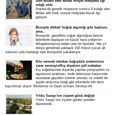
Dört kulaklı kedi Midas sosyal medyada ilgi
odağı oldu
Ankara’da genetik mutasyon sonucu 4 kulağı olan
Midas adlı kedi, sosyal medyada büyük ilgi
görüyor.
Bronşite dikkat! Soğuk algınlığı gibi başlıyor,
ama...
Bronşiolit, genellikle soğuk algınlığına benzer
belirtilerle başlayan ve küçük hava yollarının
iltihaplanmasına neden olan bir hastalık. Her yıl
dünya genelinde yaklaşık 150 milyon çocuk alt
solunum yolu hastalığı olan bronşiolite yakalanıyor.
Kilo vermek isterken bağışıklık sisteminize
zarar vermeyin!Kış diyetinin püf noktaları
Kış soğuklarında dışarıda yapılan yürüyüşlerin ve
egzersizin azalması, evde televizyon karşısında
oturularak geçirilen sürenin artması ve sürekli bir
şeyler atıştırma isteği gibi etkenlerle kilo alımı
kaçınılmaz oluyor. Beslenme ve Diyet Uzmanı Sevihan Ak
Yıldız Sarayı’nın ziyaret günü değişti
Yıldız Sarayı’nın ziyaret günleri yeniden
düzenlendi...