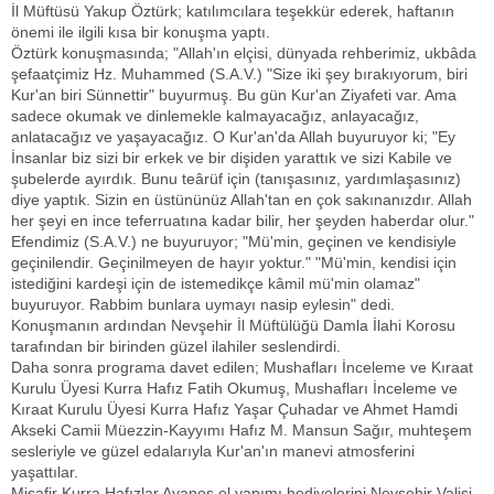
İl Müftüsü Yakup Öztürk; katılımcılara teşekkür ederek, haftanın
önemi ile ilgili kısa bir konuşma yaptı.
Öztürk konuşmasında; "Allah'ın elçisi, dünyada rehberimiz, ukbâda
şefaatçimiz Hz. Muhammed (S.A.V.) "Size iki şey bırakıyorum, biri
Kur'an biri Sünnettir" buyurmuş. Bu gün Kur'an Ziyafeti var. Ama
sadece okumak ve dinlemekle kalmayacağız, anlayacağız,
anlatacağız ve yaşayacağız. O Kur'an'da Allah buyuruyor ki; "Ey
İnsanlar biz sizi bir erkek ve bir dişiden yarattık ve sizi Kabile ve
şubelerde ayırdık. Bunu teârüf için (tanışasınız, yardımlaşasınız)
diye yaptık. Sizin en üstününüz Allah'tan en çok sakınanızdır. Allah
her şeyi en ince teferruatına kadar bilir, her şeyden haberdar olur."
Efendimiz (S.A.V.) ne buyuruyor; "Mü'min, geçinen ve kendisiyle
geçinilendir. Geçinilmeyen de hayır yoktur." "Mü'min, kendisi için
istediğini kardeşi için de istemedikçe kâmil mü'min olamaz"
buyuruyor. Rabbim bunlara uymayı nasip eylesin" dedi.
Konuşmanın ardından Nevşehir İl Müftülüğü Damla İlahi Korosu
tarafından bir birinden güzel ilahiler seslendirdi.
Daha sonra programa davet edilen; Mushafları İnceleme ve Kıraat
Kurulu Üyesi Kurra Hafız Fatih Okumuş, Mushafları İnceleme ve
Kıraat Kurulu Üyesi Kurra Hafız Yaşar Çuhadar ve Ahmet Hamdi
Akseki Camii Müezzin-Kayyımı Hafız M. Mansun Sağır, muhteşem
sesleriyle ve güzel edalarıyla Kur'an'ın manevi atmosferini
yaşattılar.
Misafir Kurra Hafızlar Avanos el yapımı hediyelerini Nevşehir Valisi