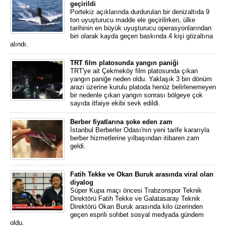
geçirildi
Portekiz açıklarında durdurulan bir denizaltıda 9
ton uyuşturucu madde ele geçirilirken, ülke
tarihinin en büyük uyuşturucu operasyonlarından
biri olarak kayda geçen baskında 4 kişi gözaltına
alındı.
TRT film platosunda yangın paniği
TRT'ye ait Çekmeköy film platosunda çıkan
yangın paniğe neden oldu. Yaklaşık 3 bin dönüm
arazi üzerine kurulu platoda henüz belirlenemeyen
bir nedenle çıkan yangın sonrası bölgeye çok
sayıda itfaiye ekibi sevk edildi.
Berber fiyatlarına şoke eden zam
İstanbul Berberler Odası'nın yeni tarife kararıyla
berber hizmetlerine yılbaşından itibaren zam
geldi.
Fatih Tekke ve Okan Buruk arasında viral olan
diyalog
Süper Kupa maçı öncesi Trabzonspor Teknik
Direktörü Fatih Tekke ve Galatasaray Teknik
Direktörü Okan Buruk arasında kilo üzerinden
geçen esprili sohbet sosyal medyada gündem
oldu.