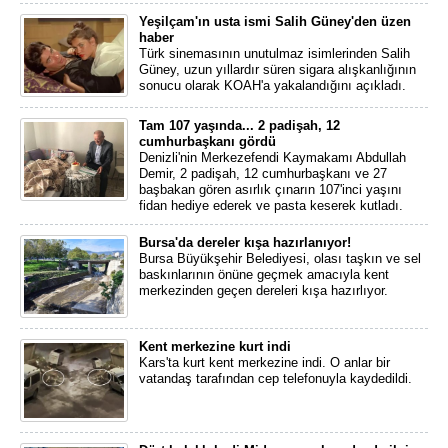
Yeşilçam'ın usta ismi Salih Güney'den üzen
haber
Türk sinemasının unutulmaz isimlerinden Salih
Güney, uzun yıllardır süren sigara alışkanlığının
sonucu olarak KOAH'a yakalandığını açıkladı.
Tam 107 yaşında... 2 padişah, 12
cumhurbaşkanı gördü
Denizli'nin Merkezefendi Kaymakamı Abdullah
Demir, 2 padişah, 12 cumhurbaşkanı ve 27
başbakan gören asırlık çınarın 107'inci yaşını
fidan hediye ederek ve pasta keserek kutladı.
Bursa'da dereler kışa hazırlanıyor!
Bursa Büyükşehir Belediyesi, olası taşkın ve sel
baskınlarının önüne geçmek amacıyla kent
merkezinden geçen dereleri kışa hazırlıyor.
Kent merkezine kurt indi
Kars'ta kurt kent merkezine indi. O anlar bir
vatandaş tarafından cep telefonuyla kaydedildi.