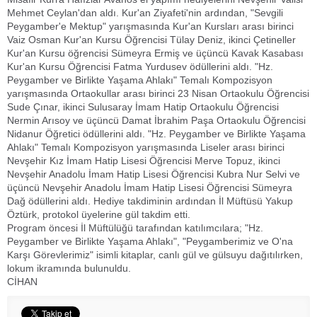
Mehmet Ceylan'dan aldı. Kur'an Ziyafeti'nin ardından, "Sevgili
Peygamber'e Mektup" yarışmasında Kur'an Kursları arası birinci
Vaiz Osman Kur'an Kursu Öğrencisi Tülay Deniz, ikinci Çetineller
Kur'an Kursu öğrencisi Sümeyra Ermiş ve üçüncü Kavak Kasabası
Kur'an Kursu Öğrencisi Fatma Yurdusev ödüllerini aldı. "Hz.
Peygamber ve Birlikte Yaşama Ahlakı" Temalı Kompozisyon
yarışmasında Ortaokullar arası birinci 23 Nisan Ortaokulu Öğrencisi
Sude Çınar, ikinci Sulusaray İmam Hatip Ortaokulu Öğrencisi
Nermin Arısoy ve üçüncü Damat İbrahim Paşa Ortaokulu Öğrencisi
Nidanur Öğretici ödüllerini aldı. "Hz. Peygamber ve Birlikte Yaşama
Ahlakı" Temalı Kompozisyon yarışmasında Liseler arası birinci
Nevşehir Kız İmam Hatip Lisesi Öğrencisi Merve Topuz, ikinci
Nevşehir Anadolu İmam Hatip Lisesi Öğrencisi Kubra Nur Selvi ve
üçüncü Nevşehir Anadolu İmam Hatip Lisesi Öğrencisi Sümeyra
Dağ ödüllerini aldı. Hediye takdiminin ardından İl Müftüsü Yakup
Öztürk, protokol üyelerine gül takdim etti.
Program öncesi İl Müftülüğü tarafından katılımcılara; "Hz.
Peygamber ve Birlikte Yaşama Ahlakı", "Peygamberimiz ve O'na
Karşı Görevlerimiz" isimli kitaplar, canlı gül ve gülsuyu dağıtılırken,
lokum ikramında bulunuldu.
CİHAN