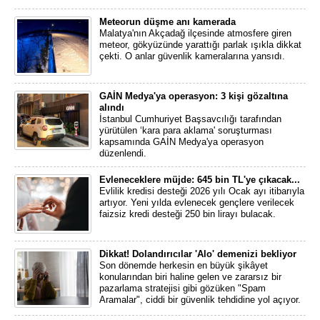
Meteorun düşme anı kamerada
Malatya'nın Akçadağ ilçesinde atmosfere giren
meteor, gökyüzünde yarattığı parlak ışıkla dikkat
çekti. O anlar güvenlik kameralarına yansıdı.
GAİN Medya'ya operasyon: 3 kişi gözaltına
alındı
İstanbul Cumhuriyet Başsavcılığı tarafından
yürütülen ‘kara para aklama' soruşturması
kapsamında GAİN Medya'ya operasyon
düzenlendi.
Evleneceklere müjde: 645 bin TL'ye çıkacak...
Evlilik kredisi desteği 2026 yılı Ocak ayı itibarıyla
artıyor. Yeni yılda evlenecek gençlere verilecek
faizsiz kredi desteği 250 bin lirayı bulacak.
Dikkat! Dolandırıcılar 'Alo' demenizi bekliyor
Son dönemde herkesin en büyük şikâyet
konularından biri haline gelen ve zararsız bir
pazarlama stratejisi gibi gözüken "Spam
Aramalar", ciddi bir güvenlik tehdidine yol açıyor.