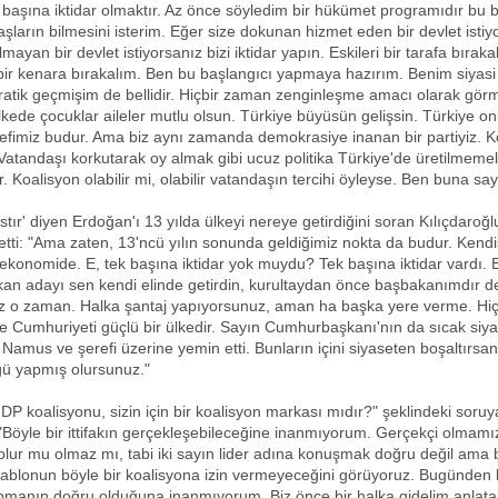
 başına iktidar olmaktır. Az önce söyledim bir hükümet programıdır bu b
şların bilmesini isterim. Eğer size dokunan hizmet eden bir devlet istiy
mayan bir devlet istiyorsanız bizi iktidar yapın. Eskileri bir tarafa bıraka
bir kenara bırakalım. Ben bu başlangıcı yapmaya hazırım. Benim siyas
okratik geçmişim de bellidir. Hiçbir zaman zenginleşme amacı olarak gö
lkede çocuklar aileler mutlu olsun. Türkiye büyüsün gelişsin. Türkiye onu
defimiz budur. Ama biz aynı zamanda demokrasiye inanan bir partiyiz. K
. Vatandaşı korkutarak oy almak gibi ucuz politika Türkiye'de üretilmemel
. Koalisyon olabilir mi, olabilir vatandaşın tercihi öyleyse. Ben buna say
astır' diyen Erdoğan'ı 13 yılda ülkeyi nereye getirdiğini soran Kılıçdaroğl
tti: "Ama zaten, 13'ncü yılın sonunda geldiğimiz nokta da budur. Kendis
r ekonomide. E, tek başına iktidar yok muydu? Tek başına iktidar vardı. 
an adayı sen kendi elinde getirdin, kurultaydan önce başbakanımdır de
z o zaman. Halka şantaj yapıyorsunuz, aman ha başka yere verme. Hiç
e Cumhuriyeti güçlü bir ülkedir. Sayın Cumhurbaşkanı'nın da sıcak siya
 Namus ve şerefi üzerine yemin etti. Bunların içini siyaseten boşaltırsa
ğü yapmış olursunuz."
P koalisyonu, sizin için bir koalisyon markası mıdır?" şeklindeki soruy
 "Böyle bir ittifakın gerçekleşebileceğine inanmıyorum. Gerçekçi olmamı
 olur mu olmaz mı, tabi iki sayın lider adına konuşmak doğru değil am
tablonun böyle bir koalisyona izin vermeyeceğini görüyoruz. Bugünden 
pmanın doğru olduğuna inanmıyorum. Biz önce bir halka gidelim anlatalı