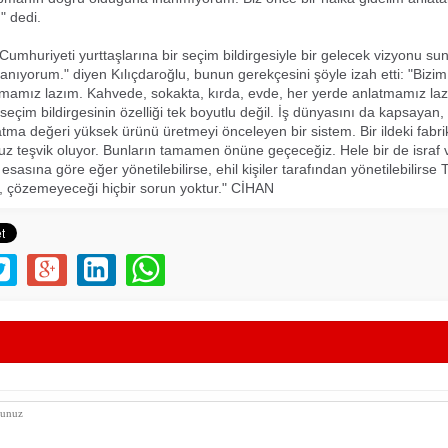
." dedi.
Cumhuriyeti yurttaşlarına bir seçim bildirgesiyle bir gelecek vizyonu s
anıyorum." diyen Kılıçdaroğlu, bunun gerekçesini şöyle izah etti: "Bizi
tmamız lazım. Kahvede, sokakta, kırda, evde, her yerde anlatmamız laz
çim bildirgesinin özelliği tek boyutlu değil. İş dünyasını da kapsayan, 
tma değeri yüksek ürünü üretmeyi önceleyen bir sistem. Bir ildeki fabr
z teşvik oluyor. Bunların tamamen önüne geçeceğiz. Hele bir de israf v
 esasına göre eğer yönetilebilirse, ehil kişiler tarafından yönetilebilirse 
 çözemeyeceği hiçbir sorun yoktur." CİHAN