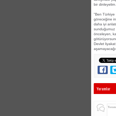
bir dinleyelim
"Ben Türkiye 
göreceğine in
daha iyi anla
sunduğumuz se
önceleyen, ka
götürüyorsunu
Devlet liyakat
aşamayacağı,
Yorumlar