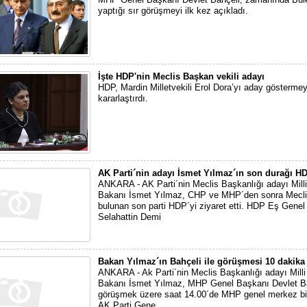
yaptığı sır görüşmeyi ilk kez açıkladı.
İşte HDP'nin Meclis Başkan vekili adayı
HDP, Mardin Milletvekili Erol Dora’yı aday göstermey
kararlaştırdı.
AK Parti´nin adayı İsmet Yılmaz´ın son durağı H
ANKARA - AK Parti´nin Meclis Başkanlığı adayı Mil
Bakanı İsmet Yılmaz, CHP ve MHP´den sonra Mecli
bulunan son parti HDP´yi ziyaret etti. HDP Eş Gene
Selahattin Demi
Bakan Yılmaz´ın Bahçeli ile görüşmesi 10 dakika
ANKARA - Ak Parti´nin Meclis Başkanlığı adayı Mil
Bakanı İsmet Yılmaz, MHP Genel Başkanı Devlet Ba
görüşmek üzere saat 14.00´de MHP genel merkez bin
AK Parti Gene