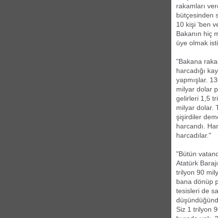
rakamları ve
bütçesinden s
10 kişi 'ben 
Bakanın hiç m
üye olmak ist
"Bakana raka
harcadığı kay
yapmışlar. 13
milyar dolar 
gelirleri 1,5 
milyar dolar. 
şişirdiler de
harcandı. Har
harcadılar."
"Bütün vatand
Atatürk Baraj
trilyon 90 mil
bana dönüp pa
tesisleri de 
düşündüğünde
Siz 1 trilyon 