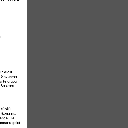
i
DP oldu
li Savunma
s´te grubu
l Başkanı
 sürdü
li Savunma
hçeli ile
asına geldi.