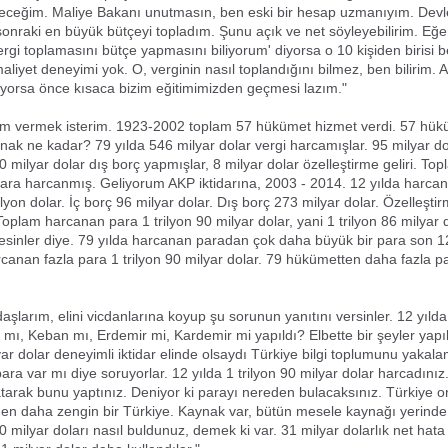
receğim. Maliye Bakanı unutmasın, ben eski bir hesap uzmanıyım. Devl
onraki en büyük bütçeyi topladım. Şunu açık ve net söyleyebilirim. Eğe
vergi toplamasını bütçe yapmasını biliyorum' diyorsa o 10 kişiden birisi 
aliyet deneyimi yok. O, verginin nasıl toplandığını bilmez, ben bilirim
iyorsa önce kısaca bizim eğitimimizden geçmesi lazım."
m vermek isterim. 1923-2002 toplam 57 hükümet hizmet verdi. 57 hük
nak ne kadar? 79 yılda 546 milyar dolar vergi harcamışlar. 95 milyar do
0 milyar dolar dış borç yapmışlar, 8 milyar dolar özelleştirme geliri. To
para harcanmış. Geliyorum AKP iktidarına, 2003 - 2014. 12 yılda harca
trilyon dolar. İç borç 96 milyar dolar. Dış borç 273 milyar dolar. Özelleştir
Toplam harcanan para 1 trilyon 90 milyar dolar, yani 1 trilyon 86 milyar 
mesinler diye. 79 yılda harcanan paradan çok daha büyük bir para son 1
canan fazla para 1 trilyon 90 milyar dolar. 79 hükümetten daha fazla p
aşlarım, elini vicdanlarına koyup şu sorunun yanıtını versinler. 12 yılda
ı mı, Keban mı, Erdemir mi, Kardemir mi yapıldı? Elbette bir şeyler yap
yar dolar deneyimli iktidar elinde olsaydı Türkiye bilgi toplumunu yakala
ra var mı diye soruyorlar. 12 yılda 1 trilyon 90 milyar dolar harcadınız
satarak bunu yaptınız. Deniyor ki parayı nereden bulacaksınız. Türkiye o
n daha zengin bir Türkiye. Kaynak var, bütün mesele kaynağı yerinde
90 milyar doları nasıl buldunuz, demek ki var. 31 milyar dolarlık net hat