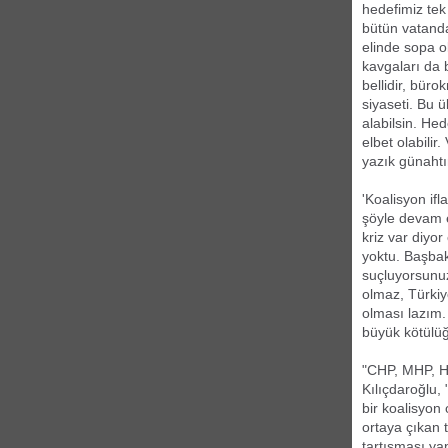
hedefimiz tek
bütün vatanda
elinde sopa ol
kavgaları da 
bellidir, bür
siyaseti. Bu ü
alabilsin. He
elbet olabilir
yazık günahtır
'Koalisyon ifl
şöyle devam e
kriz var diyo
yoktu. Başbak
suçluyorsunu
olmaz, Türkiy
olması lazım.
büyük kötülü
"CHP, MHP, HD
Kılıçdaroğlu,
bir koalisyon
ortaya çıkan 
tartışması ya