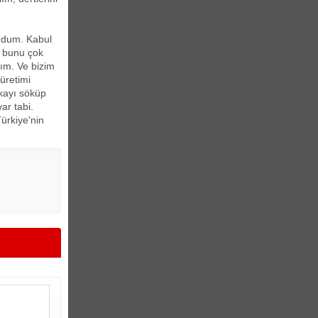
undum. Kabul
m bunu çok
ım. Ve bizim
üretimi
ikayı söküp
ar tabi.
Türkiye'nin