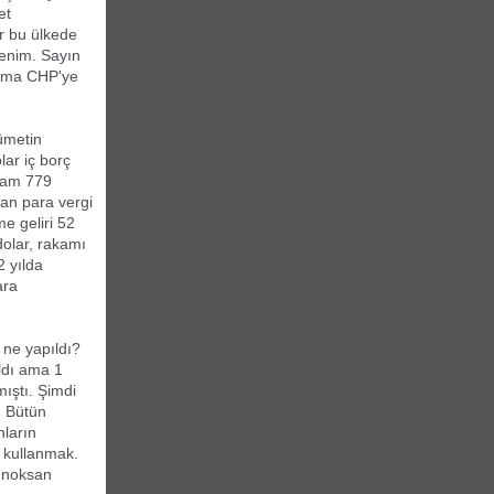
et
r bu ülkede
benim. Sayın
. Ama CHP'ye
ümetin
lar iç borç
plam 779
nan para vergi
me geliri 52
dolar, rakamı
2 yılda
ara
 ne yapıldı?
ıldı ama 1
mıştı. Şimdi
. Bütün
nların
 kullanmak.
a noksan