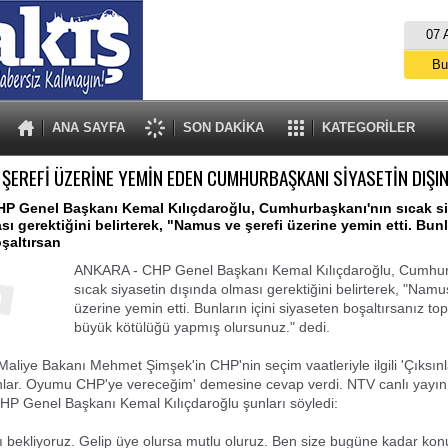
07 
Bu
İs
A
ANA SAYFA
SON DAKİKA
KATEGORİLER
 ŞEREFİ ÜZERİNE YEMİN EDEN CUMHURBAŞKANI SİYASETİN DIŞIN
P Genel Başkanı Kemal Kılıçdaroğlu, Cumhurbaşkanı'nın sıcak si
ı gerektiğini belirterek, "Namus ve şerefi üzerine yemin etti. Bunla
şaltırsan
ANKARA - CHP Genel Başkanı Kemal Kılıçdaroğlu, Cumhur
sıcak siyasetin dışında olması gerektiğini belirterek, "Namu
üzerine yemin etti. Bunların içini siyaseten boşaltırsanız t
büyük kötülüğü yapmış olursunuz." dedi.
 Maliye Bakanı Mehmet Şimşek'in CHP'nin seçim vaatleriyle ilgili 'Çıksın
nlar. Oyumu CHP'ye vereceğim' demesine cevap verdi. NTV canlı yayını
HP Genel Başkanı Kemal Kılıçdaroğlu şunları söyledi:
 bekliyoruz. Gelip üye olursa mutlu oluruz. Ben size bugüne kadar k