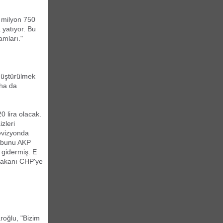
3 milyon 750
 yatıyor. Bu
amları."
önüştürülmek
aha da
0 lira olacak.
zleri
levizyonda
tı bunu AKP
 gidermiş. E
 bakanı CHP'ye
roğlu, "Bizim