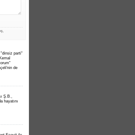
ış,
dinsiz parti"
 Kemal
yorum"
çeli'nin de
sı Ş.B.,
da hayatını
t Ecevit ile