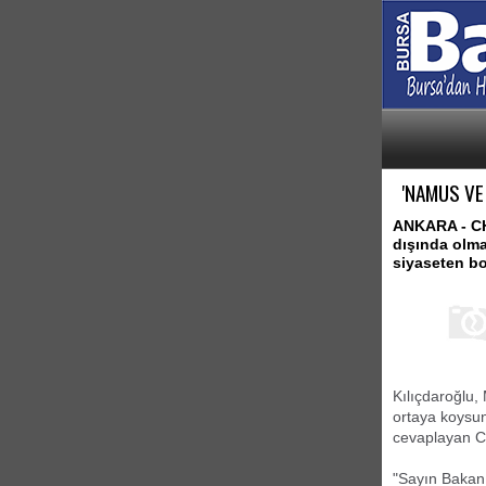
'NAMUS VE
ANKARA - CH
dışında olmas
siyaseten bo
Kılıçdaroğlu,
ortaya koysu
cevaplayan C
"Sayın Bakanı