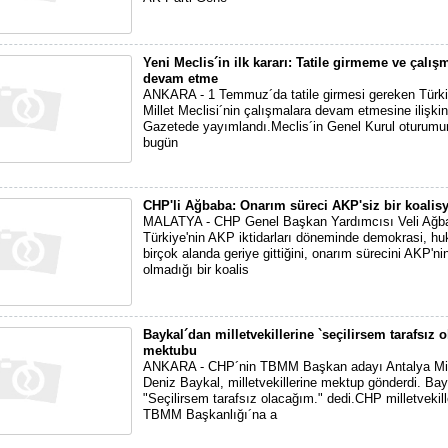
Yeni Meclis´in ilk kararı: Tatile girmeme ve çalış
devam etme
ANKARA - 1 Temmuz´da tatile girmesi gereken Türk
Millet Meclisi´nin çalışmalara devam etmesine ilişki
Gazetede yayımlandı.Meclis´in Genel Kurul oturumu
bugün
CHP'li Ağbaba: Onarım süreci AKP'siz bir koalisy
MALATYA - CHP Genel Başkan Yardımcısı Veli Ağb
Türkiye'nin AKP iktidarları döneminde demokrasi, hu
birçok alanda geriye gittiğini, onarım sürecini AKP'ni
olmadığı bir koalis
Baykal´dan milletvekillerine `seçilirsem tarafsız 
mektubu
ANKARA - CHP´nin TBMM Başkan adayı Antalya Mill
Deniz Baykal, milletvekillerine mektup gönderdi. Bay
"Seçilirsem tarafsız olacağım." dedi.CHP milletvekill
TBMM Başkanlığı´na a