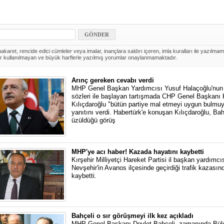
akaret, rencide edici cümleler veya imalar, inançlara saldırı içeren, imla kuralları ile yazılmam
r kullanılmayan ve büyük harflerle yazılmış yorumlar onaylanmamaktadır.
Arınç gereken cevabı verdi
MHP Genel Başkan Yardımcısı Yusuf Halaçoğlu'nun "
sözleri ile başlayan tartışmada CHP Genel Başkanı
Kılıçdaroğlu "bütün partiye mal etmeyi uygun bulmu
yanıtını verdi. Habertürk'e konuşan Kılıçdaroğlu, Bah
üzüldüğü görüş
MHP'ye acı haber! Kazada hayatını kaybetti
Kırşehir Milliyetçi Hareket Partisi il başkan yardımcı
Nevşehir'in Avanos ilçesinde geçirdiği trafik kazasın
kaybetti.
Bahçeli o sır görüşmeyi ilk kez açıkladı
MHP Genel Başkanı Devlet Bahçeli, zamanında Bülen