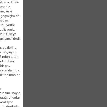
ildirge. Bunu
orsanız,
lım, eski
i geçmişim de
rmedim
rlu yerini
oalisyonlar
idir. Ülkeye
gılıyım." dedi.
u, sözlerine
i söylüyor,
Elinden tutan
din. Kimi
bir şey
setin dışında
nız topluma en
a
z lazım. Böyle
a bugüne kadar
koalisyon
m, dertlerini