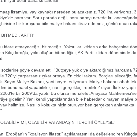
1 milyar dolar daha kullandılar."
 maaş ikramiye, vay kaynağı nereden bulacaksınız. 720 lira veriyoruz, 
kiye'de para var. Soru parada değil, soru parayı nerede kullanacağında
çbirisine bir kuruşuna bile maliye bakanı itiraz edemez, çünkü onun rak
BİTMEDİ, ARTTI'
ğu idare etmeyeceğiz, bitireceğiz. Yoksullar iktidarın arka bahçesine d
iyen Kılıçdaroğlu, yoksulluğun bitmediğini, AK Parti iktidarı döneminde d
di.
, sözlerine şöyle devam etti: "Bütçeye yük diye aktardığımız harcama 72
le 720'yi çarparsanız çıkar ortaya. En ciddi rakam. Borçları sileceğiz, fai
ik. Sayın Maliye Bakanı, yani hayret ediyorum. Maliye bakanı sabah te
ndim bunu nasıl yapabilirler, nasıl gerçekleştirebilirler' diyor. İki kez yap
 2003'te bir 2009'da yaptı. Bu olursa muhalefet Anayasa Mahkemesi'ne
 Niye gidelim? Yani kendi yaptıklarından bile haberdar olmayan maliye
vay halimize. Nasıl o koltukta niçin oturuyor ben gerçekten anlamakta
"
OLABİLİR Mİ, OLABİLİR VATANDAŞIN TERCİHİ ÖYLEYSE'
 Erdoğan'ın "koalisyon iflastır." açıklamasını da değerlendiren Kılıçda