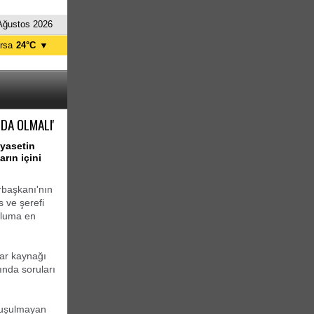
Ağustos 2026
rsa
24°C
▼
tanbul
23°C
nkara
26°C
DA OLMALI'
yasetin
rın içini
başkanı'nın
s ve şerefi
opluma en
lar kaynağı
nda soruları
onuşulmayan