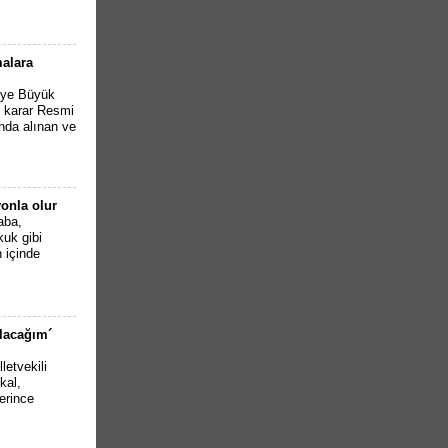
malara
iye Büyük
n karar Resmi
nda alınan ve
onla olur
aba,
kuk gibi
n içinde
olacağım´
etvekili
kal,
erince