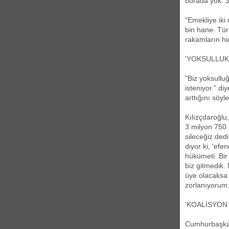
burada yok. 3
"Emekliye iki
bin hane. Tür
rakamların hi
'YOKSULLUK 
"Biz yoksullu
isteniyor." d
arttığını söyle
Kılızçdaroğlu
3 milyon 750 i
sileceğiz ded
diyor ki, 'efe
hükümeti. Bir
biz gitmedik.
üye olacaksa 
zorlanıyorum.
'KOALİSYON 
Cumhurbaşkanı