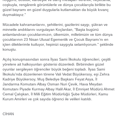
coşkuyla, rengârenk görüntülerle ve dünya çocuklarıyla birlikte bu
güzel bayramı en güzel duygularla kutlamaktan da büyük kıvanç
duymaktayız."
Mücadele kahramanlarını, şehitlerini, gazilerini saygı, şükran ve
minnetle andıklarını vurgulayan Koçlardan, "Başta bugünü
anlamlandıran çocuklarımızın, ülkemizin, milletimizin ve tüm dünya
çocuklarının 23 Nisan Ulusal Egemenlik ve Çocuk Bayramı'nı en
içten dileklerimle kutluyor, hepinizi saygıyla selamlıyorum." şeklinde
konuştu.
Açılış konuşmasından sonra İlyas Sami İlkokulu öğrencileri, çeşitli
yörelere ait halkoyunları gösterisi düzenledi. Birbirinden güzel
oyunlar sergileyen öğrenciler büyük beğeni topladı. İlyas Sami
İlkokulu'nda düzenlenen törene Vali Vedat Büyükersoy, eşi Zehra
Kadriye Büyükersoy, Muş Belediye Başkanı Feyat Asya, İl
Jandarma Komutanı Albay Osman Nuri Çevik, Hava Meydan
Komutanı Piyade Kurmay Albay Halil Akar, İl Emniyet Müdürü Ahmet
Cemal Çalışkan, İl Milli Eğitim Müdürlüğü Şube Müdürleri, Kamu
Kurum Amirleri ve çok sayıda öğrenci ile velileri katıldı.
CİHAN