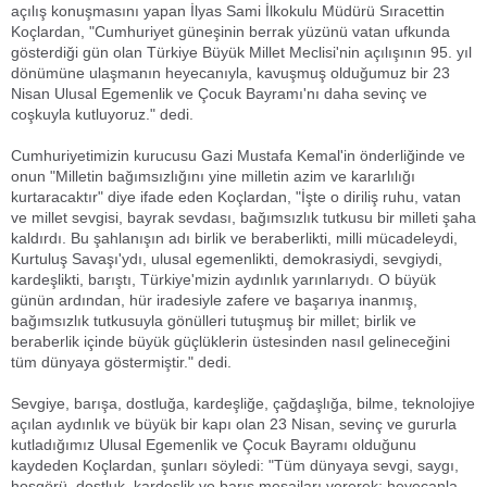
açılış konuşmasını yapan İlyas Sami İlkokulu Müdürü Sıracettin
Koçlardan, "Cumhuriyet güneşinin berrak yüzünü vatan ufkunda
gösterdiği gün olan Türkiye Büyük Millet Meclisi'nin açılışının 95. yıl
dönümüne ulaşmanın heyecanıyla, kavuşmuş olduğumuz bir 23
Nisan Ulusal Egemenlik ve Çocuk Bayramı'nı daha sevinç ve
coşkuyla kutluyoruz." dedi.
Cumhuriyetimizin kurucusu Gazi Mustafa Kemal'in önderliğinde ve
onun "Milletin bağımsızlığını yine milletin azim ve kararlılığı
kurtaracaktır" diye ifade eden Koçlardan, "İşte o diriliş ruhu, vatan
ve millet sevgisi, bayrak sevdası, bağımsızlık tutkusu bir milleti şaha
kaldırdı. Bu şahlanışın adı birlik ve beraberlikti, milli mücadeleydi,
Kurtuluş Savaşı'ydı, ulusal egemenlikti, demokrasiydi, sevgiydi,
kardeşlikti, barıştı, Türkiye'mizin aydınlık yarınlarıydı. O büyük
günün ardından, hür iradesiyle zafere ve başarıya inanmış,
bağımsızlık tutkusuyla gönülleri tutuşmuş bir millet; birlik ve
beraberlik içinde büyük güçlüklerin üstesinden nasıl gelineceğini
tüm dünyaya göstermiştir." dedi.
Sevgiye, barışa, dostluğa, kardeşliğe, çağdaşlığa, bilme, teknolojiye
açılan aydınlık ve büyük bir kapı olan 23 Nisan, sevinç ve gururla
kutladığımız Ulusal Egemenlik ve Çocuk Bayramı olduğunu
kaydeden Koçlardan, şunları söyledi: "Tüm dünyaya sevgi, saygı,
hoşgörü, dostluk, kardeşlik ve barış mesajları vererek; heyecanla,