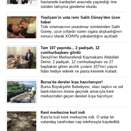
hastanede kardeşleri arasında yaşandığı öne
sürülen tartışma gündeme oturdu.
Yeşilçam'ın usta ismi Salih Güney'den üzen
haber
Türk sinemasının unutulmaz isimlerinden Salih
Güney, uzun yıllardır süren sigara alışkanlığının
sonucu olarak KOAH'a yakalandığını açıkladı.
Tam 107 yaşında... 2 padişah, 12
cumhurbaşkanı gördü
Denizli'nin Merkezefendi Kaymakamı Abdullah
Demir, 2 padişah, 12 cumhurbaşkanı ve 27
başbakan gören asırlık çınarın 107'inci yaşını
fidan hediye ederek ve pasta keserek kutladı.
Bursa'da dereler kışa hazırlanıyor!
Bursa Büyükşehir Belediyesi, olası taşkın ve sel
baskınlarının önüne geçmek amacıyla kent
merkezinden geçen dereleri kışa hazırlıyor.
Kent merkezine kurt indi
Kars'ta kurt kent merkezine indi. O anlar bir
vatandaş tarafından cep telefonuyla kaydedildi.