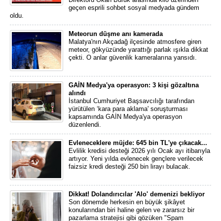
geçen esprili sohbet sosyal medyada gündem
oldu.
Meteorun düşme anı kamerada
Malatya'nın Akçadağ ilçesinde atmosfere giren
meteor, gökyüzünde yarattığı parlak ışıkla dikkat
çekti. O anlar güvenlik kameralarına yansıdı.
GAİN Medya'ya operasyon: 3 kişi gözaltına
alındı
İstanbul Cumhuriyet Başsavcılığı tarafından
yürütülen ‘kara para aklama' soruşturması
kapsamında GAİN Medya'ya operasyon
düzenlendi.
Evleneceklere müjde: 645 bin TL'ye çıkacak...
Evlilik kredisi desteği 2026 yılı Ocak ayı itibarıyla
artıyor. Yeni yılda evlenecek gençlere verilecek
faizsiz kredi desteği 250 bin lirayı bulacak.
Dikkat! Dolandırıcılar 'Alo' demenizi bekliyor
Son dönemde herkesin en büyük şikâyet
konularından biri haline gelen ve zararsız bir
pazarlama stratejisi gibi gözüken "Spam