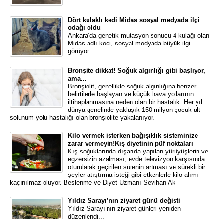
Dört kulaklı kedi Midas sosyal medyada ilgi
odağı oldu
Ankara’da genetik mutasyon sonucu 4 kulağı olan
Midas adlı kedi, sosyal medyada büyük ilgi
görüyor.
Bronşite dikkat! Soğuk algınlığı gibi başlıyor,
ama...
Bronşiolit, genellikle soğuk algınlığına benzer
belirtilerle başlayan ve küçük hava yollarının
iltihaplanmasına neden olan bir hastalık. Her yıl
dünya genelinde yaklaşık 150 milyon çocuk alt
solunum yolu hastalığı olan bronşiolite yakalanıyor.
Kilo vermek isterken bağışıklık sisteminize
zarar vermeyin!Kış diyetinin püf noktaları
Kış soğuklarında dışarıda yapılan yürüyüşlerin ve
egzersizin azalması, evde televizyon karşısında
oturularak geçirilen sürenin artması ve sürekli bir
şeyler atıştırma isteği gibi etkenlerle kilo alımı
kaçınılmaz oluyor. Beslenme ve Diyet Uzmanı Sevihan Ak
Yıldız Sarayı’nın ziyaret günü değişti
Yıldız Sarayı’nın ziyaret günleri yeniden
düzenlendi...