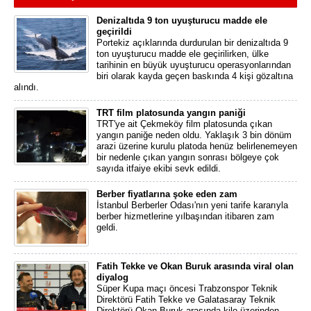
Denizaltıda 9 ton uyuşturucu madde ele
geçirildi
Portekiz açıklarında durdurulan bir denizaltıda 9
ton uyuşturucu madde ele geçirilirken, ülke
tarihinin en büyük uyuşturucu operasyonlarından
biri olarak kayda geçen baskında 4 kişi gözaltına
alındı.
TRT film platosunda yangın paniği
TRT'ye ait Çekmeköy film platosunda çıkan
yangın paniğe neden oldu. Yaklaşık 3 bin dönüm
arazi üzerine kurulu platoda henüz belirlenemeyen
bir nedenle çıkan yangın sonrası bölgeye çok
sayıda itfaiye ekibi sevk edildi.
Berber fiyatlarına şoke eden zam
İstanbul Berberler Odası'nın yeni tarife kararıyla
berber hizmetlerine yılbaşından itibaren zam
geldi.
Fatih Tekke ve Okan Buruk arasında viral olan
diyalog
Süper Kupa maçı öncesi Trabzonspor Teknik
Direktörü Fatih Tekke ve Galatasaray Teknik
Direktörü Okan Buruk arasında kilo üzerinden