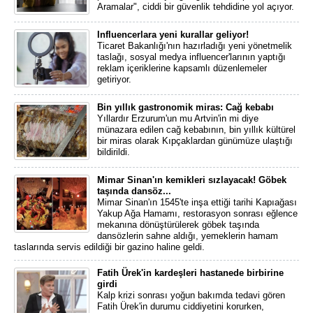
Aramalar", ciddi bir güvenlik tehdidine yol açıyor.
Influencerlara yeni kurallar geliyor!
Ticaret Bakanlığı'nın hazırladığı yeni yönetmelik
taslağı, sosyal medya influencer'larının yaptığı
reklam içeriklerine kapsamlı düzenlemeler
getiriyor.
Bin yıllık gastronomik miras: Cağ kebabı
Yıllardır Erzurum'un mu Artvin'in mi diye
münazara edilen cağ kebabının, bin yıllık kültürel
bir miras olarak Kıpçaklardan günümüze ulaştığı
bildirildi.
Mimar Sinan'ın kemikleri sızlayacak! Göbek
taşında dansöz...
Mimar Sinan'ın 1545'te inşa ettiği tarihi Kapıağası
Yakup Ağa Hamamı, restorasyon sonrası eğlence
mekanına dönüştürülerek göbek taşında
dansözlerin sahne aldığı, yemeklerin hamam
taslarında servis edildiği bir gazino haline geldi.
Fatih Ürek'in kardeşleri hastanede birbirine
girdi
Kalp krizi sonrası yoğun bakımda tedavi gören
Fatih Ürek'in durumu ciddiyetini korurken,