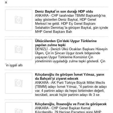
a
Deniz Baykal´ın son durağı HDP oldu
ANKARA - CHP tarafından TBMM Başkanlığı'na
aday gösterilen Deniz Baykal, HDP Genel
Merkezi´ne geldi. HDP Eş Genel Başkanı
Selahattin Demirtaş´la görüşen Baykal, gün içinde
MHP Genel Başkanı Bah
Ülkücülerden Çin'deki Uygur Türklerine
yapılan zulme tepki
DENİZLİ - Denizli Ülkü Ocakları Başkanı Hüseyin
Ülgen, Çin´in Şincan Uygur özerk bölgesinde
yaşayan Uygur Türklerine Komünist Çin
yönetiminin uyguladığı zulme tepki gösterdi. Çin
´in işgali altı
Kılıçdaroğlu ile görüşen İsmet Yılmaz, yarın
da Bahçeli'yi ziyaret edecek
ANKARA - AK Parti Türkiye Büyük Millet Meclis
(TBMM) adayı İsmet Yılmaz, "4 partinin de adayı
var. 4 partinin adayı da hepsi birbirinden değerli,
tecrübeli, ancak hiçbir partinin adayı ilk 3 se
Kılıçdaroğlu, İhsanoğlu ve Fırat ile görüşecek
ANKARA - CHP Genel Başkan Kemal
Kılıçdaroğlu, 29 Haziran Pazartesi günü MHP