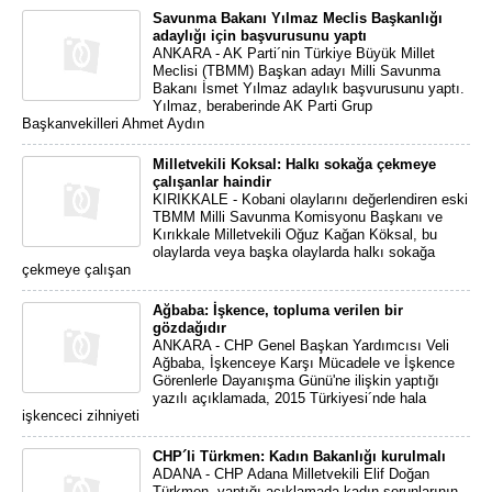
Savunma Bakanı Yılmaz Meclis Başkanlığı
adaylığı için başvurusunu yaptı
ANKARA - AK Parti´nin Türkiye Büyük Millet
Meclisi (TBMM) Başkan adayı Milli Savunma
Bakanı İsmet Yılmaz adaylık başvurusunu yaptı.
Yılmaz, beraberinde AK Parti Grup
Başkanvekilleri Ahmet Aydın
Milletvekili Koksal: Halkı sokağa çekmeye
çalışanlar haindir
KIRIKKALE - Kobani olaylarını değerlendiren eski
TBMM Milli Savunma Komisyonu Başkanı ve
Kırıkkale Milletvekili Oğuz Kağan Köksal, bu
olaylarda veya başka olaylarda halkı sokağa
çekmeye çalışan
Ağbaba: İşkence, topluma verilen bir
gözdağıdır
ANKARA - CHP Genel Başkan Yardımcısı Veli
Ağbaba, İşkenceye Karşı Mücadele ve İşkence
Görenlerle Dayanışma Günü'ne ilişkin yaptığı
yazılı açıklamada, 2015 Türkiyesi´nde hala
işkenceci zihniyeti
CHP´li Türkmen: Kadın Bakanlığı kurulmalı
ADANA - CHP Adana Milletvekili Elif Doğan
Türkmen, yaptığı açıklamada kadın sorunlarının