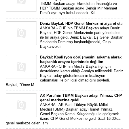
TBMM Başkan adayı Ekmelettin İhsanoğlu ve
HDP TBMM Başkan adayı Dengir Mir Mehmet
Fırat´ı ayrı ayrı kabul edecek. Kıl
Deniz Baykal, HDP Genel Merkezini ziyaret etti
ANKARA - CHP´nin TBMM Başkan adayı Deniz
Baykal, HDP Genel Merkezinde parti yöneticileri
ile bir araya geldi.Deniz Baykal, Eş Genel Başkan
Selahattin Demirtaş başkanlığındaki, Grup
Başkanvekili
Baykal: Koalisyon görüşmesini arkama alarak
başkanlık arayışı içerisinde değilim
ANKARA - CHP´nin Meclis Başkanlığı için
destekleme kararı aldığı Antalya milletvekili Deniz
Baykal, aday gösterilmesinin koalisyon
çalışmaları ile bir ilgisi olmadığını söyledi.
Baykal, "Önce M
AK Parti'nin TBMM Başkan adayı Yılmaz, CHP
genel merkezine geldi
ANKARA - AK Parti Türkiye Büyük Millet
Meclis(TBMM) Başkan adayı İsmet Yılmaz,
Genel Başkan Kemal Kılıçdaroğlu ile görüşmek
üzere CHP Genel Merkezine geldi.Saat 16.30'da
genel merkeze gelen İsm