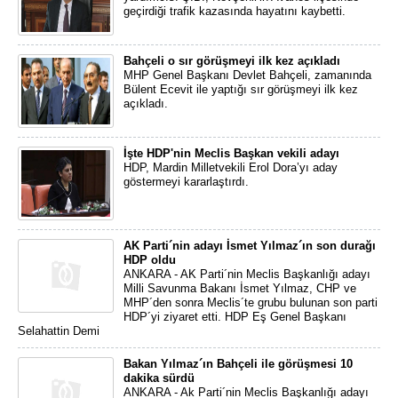
geçirdiği trafik kazasında hayatını kaybetti.
Bahçeli o sır görüşmeyi ilk kez açıkladı
MHP Genel Başkanı Devlet Bahçeli, zamanında
Bülent Ecevit ile yaptığı sır görüşmeyi ilk kez
açıkladı.
İşte HDP'nin Meclis Başkan vekili adayı
HDP, Mardin Milletvekili Erol Dora’yı aday
göstermeyi kararlaştırdı.
AK Parti´nin adayı İsmet Yılmaz´ın son durağı
HDP oldu
ANKARA - AK Parti´nin Meclis Başkanlığı adayı
Milli Savunma Bakanı İsmet Yılmaz, CHP ve
MHP´den sonra Meclis´te grubu bulunan son parti
HDP´yi ziyaret etti. HDP Eş Genel Başkanı
Selahattin Demi
Bakan Yılmaz´ın Bahçeli ile görüşmesi 10
dakika sürdü
ANKARA - Ak Parti´nin Meclis Başkanlığı adayı