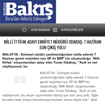
SON DAKİKA
KATEGORİLER
MİLLİ İTTİFAK ADAYI EMNİYET MÜDÜRÜ ODABAŞ: 7 HAZİRAN
SON ÇIKIŞ YOLU
MALATYA - Emniyet müdür yardımcılığından istifa ederek 7
Haziran genel seçimleri için SP ile BBP´nin oluşturduğu `Milli
İttifak´ oluşumundan aday olan Turan Odabaş, "Açık ve net
söylüyorum; bu
MALATYA - Emniyet müdür
yardımcılığından istifa ederek 7 Haziran
genel seçimleri için SP ile BBP'nin
oluşturduğu 'Milli İttifak' oluşumundan
aday olan Turan Odabaş, "Açık ve net
söylüyorum; bu seçim uçurumdan dönüş için son çıkış yolu. Eğer
burada irade ortaya konulmazsa bundan sonra seçim yok." dedi.