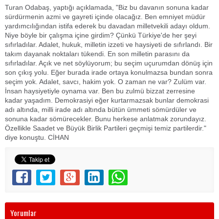
Turan Odabaş, yaptığı açıklamada, "Biz bu davanın sonuna kadar
sürdürmenin azmi ve gayreti içinde olacağız. Ben emniyet müdür
yardımcılığından istifa ederek bu davadan milletvekili adayı oldum.
Niye böyle bir çalışma içine girdim? Çünkü Türkiye'de her şeyi
sıfırladılar. Adalet, hukuk, milletin izzeti ve haysiyeti de sıfırlandı. Bir
takım dayanak noktaları tükendi. En son milletin parasını da
sıfırladılar. Açık ve net söylüyorum; bu seçim uçurumdan dönüş için
son çıkış yolu. Eğer burada irade ortaya konulmazsa bundan sonra
seçim yok. Adalet, savcı, hakim yok. O zaman ne var? Zulüm var.
İnsan haysiyetiyle oynama var. Ben bu zulmü bizzat zerresine
kadar yaşadım. Demokrasiyi eğer kurtarmazsak bunlar demokrasi
adı altında, milli irade adı altında bütün ümmeti sömürdüler ve
sonuna kadar sömürecekler. Bunu herkese anlatmak zorundayız.
Özellikle Saadet ve Büyük Birlik Partileri geçmişi temiz partilerdir."
diye konuştu. CİHAN
Yorumlar