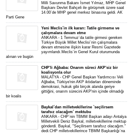
Milli Savunma Bakanı İsmet Yılmaz, MHP Genel
Başkanı Devlet Bahçeli ile görüşmek üzere saat
14.00´de MHP genel merkez binasına geldi. AK
Parti Gene
Yeni Meclis´in ilk kararı: Tatile girmeme ve
çalışmalara devam etme
ANKARA - 1 Temmuz´da tatile girmesi gereken
Türkiye Büyük Millet Meclisi´nin çalışmalara
devam etmesine ilişkin karar Resmi Gazetede
yayımlandı.Meclis´in Genel Kurul oturumunda
alınan ve bugün
CHP'li Ağbaba: Onarım süreci AKP'siz bir
koalisyonla olur
MALATYA - CHP Genel Başkan Yardımcısı Veli
Ağbaba, Türkiye'nin AKP iktidarları döneminde
demokrasi, hukuk gibi birçok alanda geriye
gittiğini, onarım sürecini AKP'nin içinde olmadığı
bir koalis
Baykal´dan milletvekillerine `seçilirsem
tarafsız olacağım´ mektubu
ANKARA - CHP´nin TBMM Başkan adayı Antalya
Milletvekili Deniz Baykal, milletvekillerine mektup
gönderdi. Baykal, "Seçilirsem tarafsız olacağım."
dedi.CHP milletvekillerince TBMM Başkanlığı´na