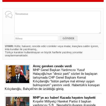
UYARI:
Küfür, hakaret, rencide edici cümleler veya imalar, inançlara saldırı içeren,
imla kuralları ile yazılmamış,
Türkçe karakter kullanılmayan ve büyük harflerle yazılmış yorumlar
onaylanmamaktadır.
Arınç gereken cevabı verdi
MHP Genel Başkan Yardımcısı Yusuf
Halaçoğlu'nun "dinsiz parti" sözleri ile başlayan
tartışmada CHP Genel Başkanı Kemal
Kılıçdaroğlu "bütün partiye mal etmeyi uygun
bulmuyorum" yanıtını verdi. Habertürk'e konuşan
Kılıçdaroğlu, Bahçeli'nin de üzüldüğü görüş
MHP'ye acı haber! Kazada hayatını kaybetti
Kırşehir Milliyetçi Hareket Partisi il başkan
yardımcısı Ş.B., Nevşehir'in Avanos ilçesinde