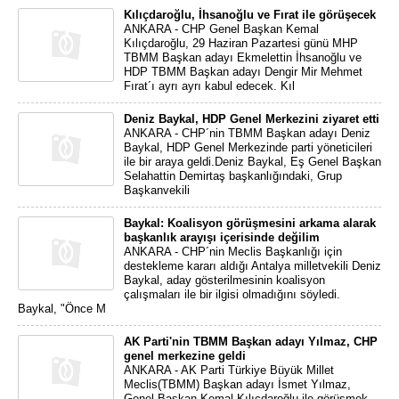
Kılıçdaroğlu, İhsanoğlu ve Fırat ile görüşecek
ANKARA - CHP Genel Başkan Kemal
Kılıçdaroğlu, 29 Haziran Pazartesi günü MHP
TBMM Başkan adayı Ekmelettin İhsanoğlu ve
HDP TBMM Başkan adayı Dengir Mir Mehmet
Fırat´ı ayrı ayrı kabul edecek. Kıl
Deniz Baykal, HDP Genel Merkezini ziyaret etti
ANKARA - CHP´nin TBMM Başkan adayı Deniz
Baykal, HDP Genel Merkezinde parti yöneticileri
ile bir araya geldi.Deniz Baykal, Eş Genel Başkan
Selahattin Demirtaş başkanlığındaki, Grup
Başkanvekili
Baykal: Koalisyon görüşmesini arkama alarak
başkanlık arayışı içerisinde değilim
ANKARA - CHP´nin Meclis Başkanlığı için
destekleme kararı aldığı Antalya milletvekili Deniz
Baykal, aday gösterilmesinin koalisyon
çalışmaları ile bir ilgisi olmadığını söyledi.
Baykal, "Önce M
AK Parti'nin TBMM Başkan adayı Yılmaz, CHP
genel merkezine geldi
ANKARA - AK Parti Türkiye Büyük Millet
Meclis(TBMM) Başkan adayı İsmet Yılmaz,
Genel Başkan Kemal Kılıçdaroğlu ile görüşmek