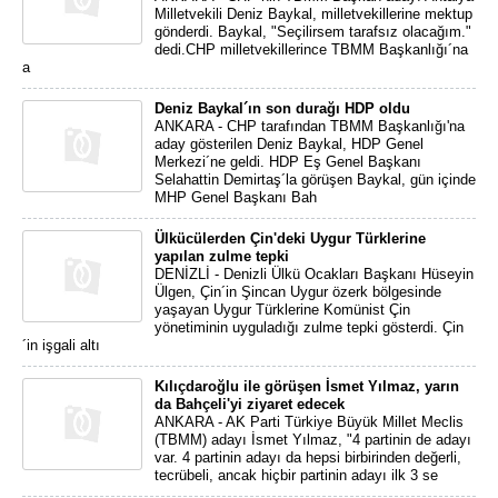
Milletvekili Deniz Baykal, milletvekillerine mektup
gönderdi. Baykal, "Seçilirsem tarafsız olacağım."
dedi.CHP milletvekillerince TBMM Başkanlığı´na
a
Deniz Baykal´ın son durağı HDP oldu
ANKARA - CHP tarafından TBMM Başkanlığı'na
aday gösterilen Deniz Baykal, HDP Genel
Merkezi´ne geldi. HDP Eş Genel Başkanı
Selahattin Demirtaş´la görüşen Baykal, gün içinde
MHP Genel Başkanı Bah
Ülkücülerden Çin'deki Uygur Türklerine
yapılan zulme tepki
DENİZLİ - Denizli Ülkü Ocakları Başkanı Hüseyin
Ülgen, Çin´in Şincan Uygur özerk bölgesinde
yaşayan Uygur Türklerine Komünist Çin
yönetiminin uyguladığı zulme tepki gösterdi. Çin
´in işgali altı
Kılıçdaroğlu ile görüşen İsmet Yılmaz, yarın
da Bahçeli'yi ziyaret edecek
ANKARA - AK Parti Türkiye Büyük Millet Meclis
(TBMM) adayı İsmet Yılmaz, "4 partinin de adayı
var. 4 partinin adayı da hepsi birbirinden değerli,
tecrübeli, ancak hiçbir partinin adayı ilk 3 se