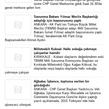
üzere CHP Genel Merkezine geldi.Saat 16.30'da
genel merkeze gelen İsm
Savunma Bakanı Yılmaz Meclis Başkanlığı
adaylığı için başvurusunu yaptı
ANKARA - AK Parti´nin Türkiye Büyük Millet
Meclisi (TBMM) Başkan adayı Milli Savunma
Bakanı İsmet Yılmaz adaylık başvurusunu yaptı.
Yılmaz, beraberinde AK Parti Grup
Başkanvekilleri Ahmet Aydın
Milletvekili Koksal: Halkı sokağa çekmeye
çalışanlar haindir
KIRIKKALE - Kobani olaylarını değerlendiren eski
TBMM Milli Savunma Komisyonu Başkanı ve
Kırıkkale Milletvekili Oğuz Kağan Köksal, bu
olaylarda veya başka olaylarda halkı sokağa
çekmeye çalışan
Ağbaba: İşkence, topluma verilen bir
gözdağıdır
ANKARA - CHP Genel Başkan Yardımcısı Veli
Ağbaba, İşkenceye Karşı Mücadele ve İşkence
Görenlerle Dayanışma Günü'ne ilişkin yaptığı
yazılı açıklamada, 2015 Türkiyesi´nde hala
işkenceci zihniyeti