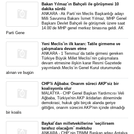
Bakan Yılmaz´ın Bahçeli ile görüşmesi 10
dakika sürdü
ANKARA - Ak Parti´nin Meclis Başkanlığı adayı
Milli Savunma Bakanı İsmet Yılmaz, MHP Genel
Başkanı Devlet Bahçeli ile görüşmek üzere saat
14.00´de MHP genel merkez binasına geldi. AK
Parti Gene
Yeni Meclis´in ilk kararı: Tatile girmeme ve
çalışmalara devam etme
ANKARA - 1 Temmuz´da tatile girmesi gereken
Türkiye Büyük Millet Meclisi´nin çalışmalara
devam etmesine ilişkin karar Resmi Gazetede
yayımlandı.Meclis´in Genel Kurul oturumunda
alınan ve bugün
CHP'li Ağbaba: Onarım süreci AKP'siz bir
koalisyonla olur
MALATYA - CHP Genel Başkan Yardımcısı Veli
Ağbaba, Türkiye'nin AKP iktidarları döneminde
demokrasi, hukuk gibi birçok alanda geriye
gittiğini, onarım sürecini AKP'nin içinde olmadığı
bir koalis
Baykal´dan milletvekillerine `seçilirsem
tarafsız olacağım´ mektubu
ANKARA - CHP´nin TBMM Başkan adayı Antalya