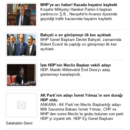
MHP'ye acı haber! Kazada hayatını kaybetti
Kırşehir Milliyetçi Hareket Partisi il başkan
yardımcısı Ş.B., Nevşehir'in Avanos ilçesinde
geçirdiği trafik kazasında hayatını kaybetti.
Bahçeli o sır görüşmeyi ilk kez açıkladı
MHP Genel Başkanı Devlet Bahçeli, zamanında
Bülent Ecevit ile yaptığı sır görüşmeyi ilk kez
açıkladı.
İşte HDP'nin Meclis Başkan vekili adayı
HDP, Mardin Milletvekili Erol Dora’yı aday
göstermeyi kararlaştırdı.
AK Parti´nin adayı İsmet Yılmaz´ın son durağı
HDP oldu
ANKARA - AK Parti´nin Meclis Başkanlığı adayı
Milli Savunma Bakanı İsmet Yılmaz, CHP ve
MHP´den sonra Meclis´te grubu bulunan son parti
HDP´yi ziyaret etti. HDP Eş Genel Başkanı
Selahattin Demi