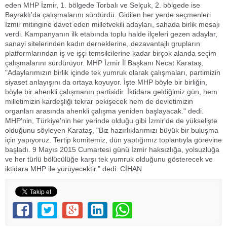
eden MHP İzmir, 1. bölgede Torbalı ve Selçuk, 2. bölgede ise
Bayraklı'da çalışmalarını sürdürdü. Gidilen her yerde seçmenleri
İzmir mitingine davet eden milletvekili adayları, sahada birlik mesajı
verdi. Kampanyanın ilk etabında toplu halde ilçeleri gezen adaylar,
sanayi sitelerinden kadın derneklerine, dezavantajlı grupların
platformlarından iş ve işçi temsilcilerine kadar birçok alanda seçim
çalışmalarını sürdürüyor. MHP İzmir İl Başkanı Necat Karataş,
"Adaylarımızın birlik içinde tek yumruk olarak çalışmaları, partimizin
siyaset anlayışını da ortaya koyuyor. İşte MHP böyle bir birliğin,
böyle bir ahenkli çalışmanın partisidir. İktidara geldiğimiz gün, hem
milletimizin kardeşliği tekrar pekişecek hem de devletimizin
organları arasında ahenkli çalışma yeniden başlayacak." dedi.
MHP'nin, Türkiye'nin her yerinde olduğu gibi İzmir'de de yükselişte
olduğunu söyleyen Karataş, "Biz hazırlıklarımızı büyük bir buluşma
için yapıyoruz. Tertip komitemiz, dün yaptığımız toplantıyla görevine
başladı. 9 Mayıs 2015 Cumartesi günü İzmir haksızlığa, yolsuzluğa
ve her türlü bölücülüğe karşı tek yumruk olduğunu gösterecek ve
iktidara MHP ile yürüyecektir." dedi. CİHAN