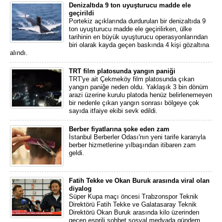
Denizaltıda 9 ton uyuşturucu madde ele
geçirildi
Portekiz açıklarında durdurulan bir denizaltıda 9
ton uyuşturucu madde ele geçirilirken, ülke
tarihinin en büyük uyuşturucu operasyonlarından
biri olarak kayda geçen baskında 4 kişi gözaltına
alındı.
TRT film platosunda yangın paniği
TRT'ye ait Çekmeköy film platosunda çıkan
yangın paniğe neden oldu. Yaklaşık 3 bin dönüm
arazi üzerine kurulu platoda henüz belirlenemeyen
bir nedenle çıkan yangın sonrası bölgeye çok
sayıda itfaiye ekibi sevk edildi.
Berber fiyatlarına şoke eden zam
İstanbul Berberler Odası'nın yeni tarife kararıyla
berber hizmetlerine yılbaşından itibaren zam
geldi.
Fatih Tekke ve Okan Buruk arasında viral olan
diyalog
Süper Kupa maçı öncesi Trabzonspor Teknik
Direktörü Fatih Tekke ve Galatasaray Teknik
Direktörü Okan Buruk arasında kilo üzerinden
geçen esprili sohbet sosyal medyada gündem