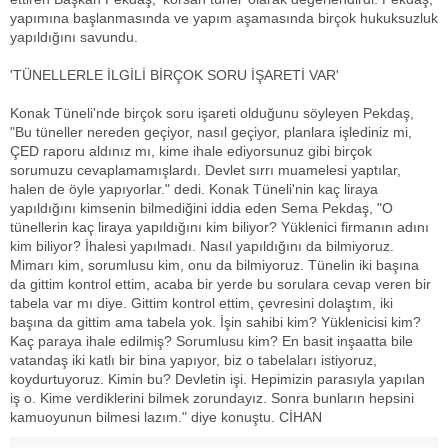
yapımına başlanmasında ve yapım aşamasında birçok hukuksuzluk
yapıldığını savundu.
'TÜNELLERLE İLGİLİ BİRÇOK SORU İŞARETİ VAR'
Konak Tüneli'nde birçok soru işareti olduğunu söyleyen Pekdaş,
"Bu tüneller nereden geçiyor, nasıl geçiyor, planlara işlediniz mi,
ÇED raporu aldınız mı, kime ihale ediyorsunuz gibi birçok
sorumuzu cevaplamamışlardı. Devlet sırrı muamelesi yaptılar,
halen de öyle yapıyorlar." dedi. Konak Tüneli'nin kaç liraya
yapıldığını kimsenin bilmediğini iddia eden Sema Pekdaş, "O
tünellerin kaç liraya yapıldığını kim biliyor? Yüklenici firmanın adını
kim biliyor? İhalesi yapılmadı. Nasıl yapıldığını da bilmiyoruz.
Mimarı kim, sorumlusu kim, onu da bilmiyoruz. Tünelin iki başına
da gittim kontrol ettim, acaba bir yerde bu sorulara cevap veren bir
tabela var mı diye. Gittim kontrol ettim, çevresini dolaştım, iki
başına da gittim ama tabela yok. İşin sahibi kim? Yüklenicisi kim?
Kaç paraya ihale edilmiş? Sorumlusu kim? En basit inşaatta bile
vatandaş iki katlı bir bina yapıyor, biz o tabelaları istiyoruz,
koydurtuyoruz. Kimin bu? Devletin işi. Hepimizin parasıyla yapılan
iş o. Kime verdiklerini bilmek zorundayız. Sonra bunların hepsini
kamuoyunun bilmesi lazım." diye konuştu. CİHAN