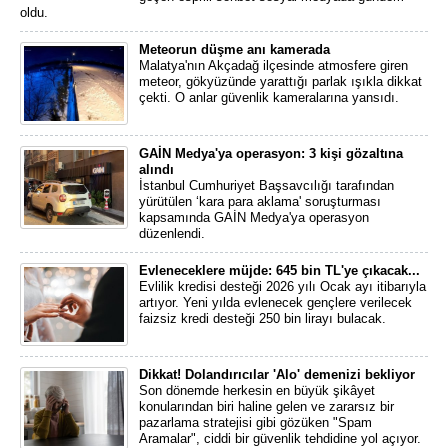
oldu.
Meteorun düşme anı kamerada
Malatya'nın Akçadağ ilçesinde atmosfere giren
meteor, gökyüzünde yarattığı parlak ışıkla dikkat
çekti. O anlar güvenlik kameralarına yansıdı.
GAİN Medya'ya operasyon: 3 kişi gözaltına
alındı
İstanbul Cumhuriyet Başsavcılığı tarafından
yürütülen ‘kara para aklama' soruşturması
kapsamında GAİN Medya'ya operasyon
düzenlendi.
Evleneceklere müjde: 645 bin TL'ye çıkacak...
Evlilik kredisi desteği 2026 yılı Ocak ayı itibarıyla
artıyor. Yeni yılda evlenecek gençlere verilecek
faizsiz kredi desteği 250 bin lirayı bulacak.
Dikkat! Dolandırıcılar 'Alo' demenizi bekliyor
Son dönemde herkesin en büyük şikâyet
konularından biri haline gelen ve zararsız bir
pazarlama stratejisi gibi gözüken "Spam
Aramalar", ciddi bir güvenlik tehdidine yol açıyor.