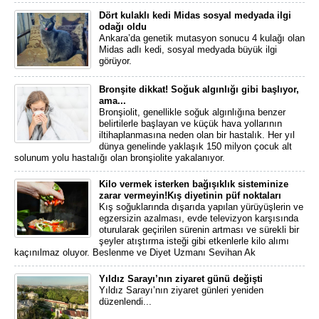
Dört kulaklı kedi Midas sosyal medyada ilgi
odağı oldu
Ankara’da genetik mutasyon sonucu 4 kulağı olan
Midas adlı kedi, sosyal medyada büyük ilgi
görüyor.
Bronşite dikkat! Soğuk algınlığı gibi başlıyor,
ama...
Bronşiolit, genellikle soğuk algınlığına benzer
belirtilerle başlayan ve küçük hava yollarının
iltihaplanmasına neden olan bir hastalık. Her yıl
dünya genelinde yaklaşık 150 milyon çocuk alt
solunum yolu hastalığı olan bronşiolite yakalanıyor.
Kilo vermek isterken bağışıklık sisteminize
zarar vermeyin!Kış diyetinin püf noktaları
Kış soğuklarında dışarıda yapılan yürüyüşlerin ve
egzersizin azalması, evde televizyon karşısında
oturularak geçirilen sürenin artması ve sürekli bir
şeyler atıştırma isteği gibi etkenlerle kilo alımı
kaçınılmaz oluyor. Beslenme ve Diyet Uzmanı Sevihan Ak
Yıldız Sarayı’nın ziyaret günü değişti
Yıldız Sarayı’nın ziyaret günleri yeniden
düzenlendi...