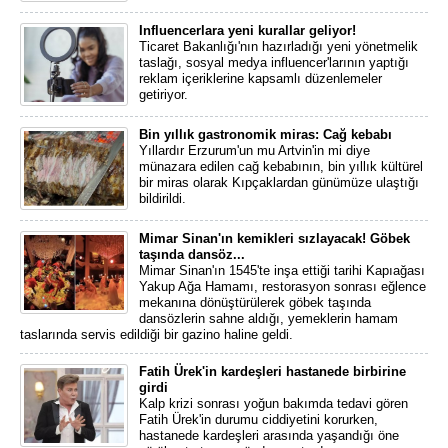
Influencerlara yeni kurallar geliyor!
Ticaret Bakanlığı'nın hazırladığı yeni yönetmelik
taslağı, sosyal medya influencer'larının yaptığı
reklam içeriklerine kapsamlı düzenlemeler
getiriyor.
Bin yıllık gastronomik miras: Cağ kebabı
Yıllardır Erzurum'un mu Artvin'in mi diye
münazara edilen cağ kebabının, bin yıllık kültürel
bir miras olarak Kıpçaklardan günümüze ulaştığı
bildirildi.
Mimar Sinan'ın kemikleri sızlayacak! Göbek
taşında dansöz...
Mimar Sinan'ın 1545'te inşa ettiği tarihi Kapıağası
Yakup Ağa Hamamı, restorasyon sonrası eğlence
mekanına dönüştürülerek göbek taşında
dansözlerin sahne aldığı, yemeklerin hamam
taslarında servis edildiği bir gazino haline geldi.
Fatih Ürek'in kardeşleri hastanede birbirine
girdi
Kalp krizi sonrası yoğun bakımda tedavi gören
Fatih Ürek'in durumu ciddiyetini korurken,
hastanede kardeşleri arasında yaşandığı öne