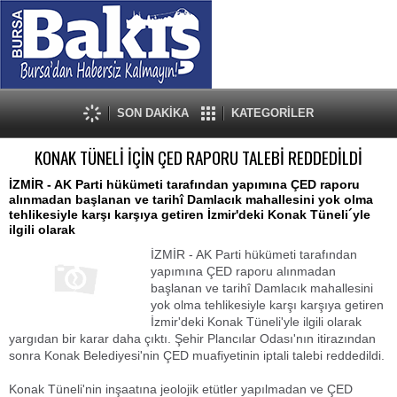
SON DAKİKA
KATEGORİLER
KONAK TÜNELİ İÇİN ÇED RAPORU TALEBİ REDDEDİLDİ
İZMİR - AK Parti hükümeti tarafından yapımına ÇED raporu
alınmadan başlanan ve tarihî Damlacık mahallesini yok olma
tehlikesiyle karşı karşıya getiren İzmir'deki Konak Tüneli´yle
ilgili olarak
İZMİR - AK Parti hükümeti tarafından
yapımına ÇED raporu alınmadan
başlanan ve tarihî Damlacık mahallesini
yok olma tehlikesiyle karşı karşıya getiren
İzmir'deki Konak Tüneli'yle ilgili olarak
yargıdan bir karar daha çıktı. Şehir Plancılar Odası'nın itirazından
sonra Konak Belediyesi'nin ÇED muafiyetinin iptali talebi reddedildi.
Konak Tüneli'nin inşaatına jeolojik etütler yapılmadan ve ÇED