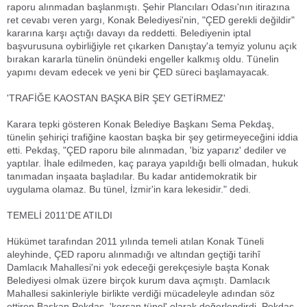
raporu alınmadan başlanmıştı. Şehir Plancıları Odası'nın itirazına
ret cevabı veren yargı, Konak Belediyesi'nin, "ÇED gerekli değildir"
kararına karşı açtığı davayı da reddetti. Belediyenin iptal
başvurusuna oybirliğiyle ret çıkarken Danıştay'a temyiz yolunu açık
bırakan kararla tünelin önündeki engeller kalkmış oldu. Tünelin
yapımı devam edecek ve yeni bir ÇED süreci başlamayacak.
'TRAFİĞE KAOSTAN BAŞKA BİR ŞEY GETİRMEZ'
Karara tepki gösteren Konak Belediye Başkanı Sema Pekdaş,
tünelin şehiriçi trafiğine kaostan başka bir şey getirmeyeceğini iddia
etti. Pekdaş, "ÇED raporu bile alınmadan, 'biz yaparız' dediler ve
yaptılar. İhale edilmeden, kaç paraya yapıldığı belli olmadan, hukuk
tanımadan inşaata başladılar. Bu kadar antidemokratik bir
uygulama olamaz. Bu tünel, İzmir'in kara lekesidir." dedi.
TEMELİ 2011'DE ATILDI
Hükümet tarafından 2011 yılında temeli atılan Konak Tüneli
aleyhinde, ÇED raporu alınmadığı ve altından geçtiği tarihî
Damlacık Mahallesi'ni yok edeceği gerekçesiyle başta Konak
Belediyesi olmak üzere birçok kurum dava açmıştı. Damlacık
Mahallesi sakinleriyle birlikte verdiği mücadeleyle adından söz
ettiren Başkan Pekdaş, 'korsan tünel' olarak değerlendirdi. Pekdaş,