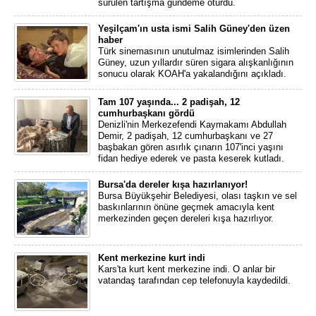
sürülen tartışma gündeme oturdu.
Yeşilçam'ın usta ismi Salih Güney'den üzen
haber
Türk sinemasının unutulmaz isimlerinden Salih
Güney, uzun yıllardır süren sigara alışkanlığının
sonucu olarak KOAH'a yakalandığını açıkladı.
Tam 107 yaşında... 2 padişah, 12
cumhurbaşkanı gördü
Denizli'nin Merkezefendi Kaymakamı Abdullah
Demir, 2 padişah, 12 cumhurbaşkanı ve 27
başbakan gören asırlık çınarın 107'inci yaşını
fidan hediye ederek ve pasta keserek kutladı.
Bursa'da dereler kışa hazırlanıyor!
Bursa Büyükşehir Belediyesi, olası taşkın ve sel
baskınlarının önüne geçmek amacıyla kent
merkezinden geçen dereleri kışa hazırlıyor.
Kent merkezine kurt indi
Kars'ta kurt kent merkezine indi. O anlar bir
vatandaş tarafından cep telefonuyla kaydedildi.