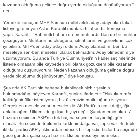
kazanan olduğuma gelince doğru yerde olduğumu düşünüyorum."
dedi.
Yemekte konuşan MHP Samsun milletvekili aday adayı olan fakat
listeye giremeyen Aslan Karanfil muhtara hitaben bir konuşma
yaptı. Karanfil, "Rahmetli babam da bir muhtardı. Ben de bir muhtar
çocuğuyum. Muhtarın ne olduğunu, sıkıntılarını ve görevlerini çok
iyi bilirim. MHP'den aday adayı oldum. Aday olamadım. Ben bu
meseleye sen-ben meselesi olarak bakmadım. Aday olmadım diye
üzülmüyorum. Şu anda Türkiye Cumhuriyeti'nin kader seçimlerinde
listede olmasam bile kaybeden biri olarak gözüksem bile kazanan
olduğumu düşünüyorum. Neden kazanan olduğuma gelince doğru
yerde olduğumu düşünüyorum." diye konuştu.
Şua nda AK Parti'nin bahane bulabilecek hiçbir şeyinin
bulunmadığını söyleyen Karanfil, şunları ifade etti: "Hukukun rafa
kalktığı bir ülke istemiyoruz, biz ülkemizin mutluluğunu istiyoruz.
Gerçekten mesele vatan meselesidir. AK Parti'nin nasıl değiştiğini
anlatacağım. Ülkemizde gidişat hiç iyi değil. Şundan emin olun. 7
haziran seçimleri AKP'nin tek başına seçimleri kaybettiği gün
olacak. Bu seçimde toplumda farklı bir dalga var, tepki var. Bu tepki
iktidar partisi AKP'yi iktidardan edecek bir tepkidir. Bizler bu seçimde
gece gündüz çalışmaya hazırız. Biz bu meseleyi memleket