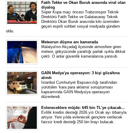
Fatih Tekke ve Okan Buruk arasında viral olan
diyalog
Süper Kupa maçı öncesi Trabzonspor Teknik
Direktörü Fatih Tekke ve Galatasaray Teknik
Direktörü Okan Buruk arasında kilo üzerinden
geçen esprili sohbet sosyal medyada gündem
oldu.
Meteorun düşme anı kamerada
Malatya'nın Akçadağ ilçesinde atmosfere giren
meteor, gökyüzünde yarattığı parlak ışıkla dikkat
çekti. O anlar güvenlik kameralarına yansıdı.
GAİN Medya'ya operasyon: 3 kişi gözaltına
alındı
İstanbul Cumhuriyet Başsavcılığı tarafından
yürütülen ‘kara para aklama' soruşturması
kapsamında GAİN Medya'ya operasyon
düzenlendi.
Evleneceklere müjde: 645 bin TL'ye çıkacak...
Evlilik kredisi desteği 2026 yılı Ocak ayı itibarıyla
artıyor. Yeni yılda evlenecek gençlere verilecek
faizsiz kredi desteği 250 bin lirayı bulacak.