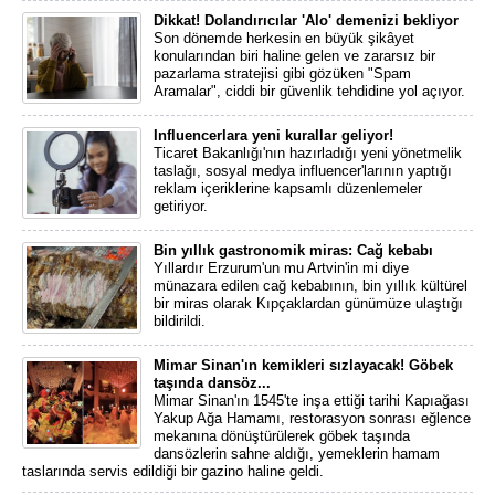
Dikkat! Dolandırıcılar 'Alo' demenizi bekliyor
Son dönemde herkesin en büyük şikâyet
konularından biri haline gelen ve zararsız bir
pazarlama stratejisi gibi gözüken "Spam
Aramalar", ciddi bir güvenlik tehdidine yol açıyor.
Influencerlara yeni kurallar geliyor!
Ticaret Bakanlığı'nın hazırladığı yeni yönetmelik
taslağı, sosyal medya influencer'larının yaptığı
reklam içeriklerine kapsamlı düzenlemeler
getiriyor.
Bin yıllık gastronomik miras: Cağ kebabı
Yıllardır Erzurum'un mu Artvin'in mi diye
münazara edilen cağ kebabının, bin yıllık kültürel
bir miras olarak Kıpçaklardan günümüze ulaştığı
bildirildi.
Mimar Sinan'ın kemikleri sızlayacak! Göbek
taşında dansöz...
Mimar Sinan'ın 1545'te inşa ettiği tarihi Kapıağası
Yakup Ağa Hamamı, restorasyon sonrası eğlence
mekanına dönüştürülerek göbek taşında
dansözlerin sahne aldığı, yemeklerin hamam
taslarında servis edildiği bir gazino haline geldi.