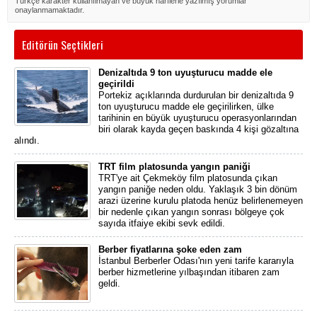
Türkçe karakter kullanılmayan ve büyük harflerle yazılmış yorumlar
onaylanmamaktadır.
Editörün Seçtikleri
Denizaltıda 9 ton uyuşturucu madde ele
geçirildi
Portekiz açıklarında durdurulan bir denizaltıda 9
ton uyuşturucu madde ele geçirilirken, ülke
tarihinin en büyük uyuşturucu operasyonlarından
biri olarak kayda geçen baskında 4 kişi gözaltına
alındı.
TRT film platosunda yangın paniği
TRT'ye ait Çekmeköy film platosunda çıkan
yangın paniğe neden oldu. Yaklaşık 3 bin dönüm
arazi üzerine kurulu platoda henüz belirlenemeyen
bir nedenle çıkan yangın sonrası bölgeye çok
sayıda itfaiye ekibi sevk edildi.
Berber fiyatlarına şoke eden zam
İstanbul Berberler Odası'nın yeni tarife kararıyla
berber hizmetlerine yılbaşından itibaren zam
geldi.