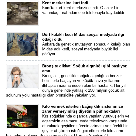
Kent merkezine kurt indi
Kars'ta kurt kent merkezine indi. O anlar bir
vatandaş tarafından cep telefonuyla kaydedildi.
Dört kulaklı kedi Midas sosyal medyada ilgi
odağı oldu
Ankara’da genetik mutasyon sonucu 4 kulağı olan
Midas adlı kedi, sosyal medyada büyük ilgi
görüyor.
Bronşite dikkat! Soğuk algınlığı gibi başlıyor,
ama...
Bronşiolit, genellikle soğuk algınlığına benzer
belirtilerle başlayan ve küçük hava yollarının
iltihaplanmasına neden olan bir hastalık. Her yıl
dünya genelinde yaklaşık 150 milyon çocuk alt
solunum yolu hastalığı olan bronşiolite yakalanıyor.
Kilo vermek isterken bağışıklık sisteminize
zarar vermeyin!Kış diyetinin püf noktaları
Kış soğuklarında dışarıda yapılan yürüyüşlerin ve
egzersizin azalması, evde televizyon karşısında
oturularak geçirilen sürenin artması ve sürekli bir
şeyler atıştırma isteği gibi etkenlerle kilo alımı
kaçınılmaz oluyor. Beslenme ve Diyet Uzmanı Sevihan Ak