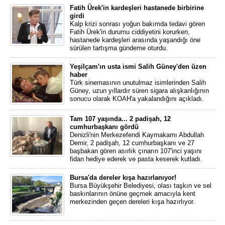
Fatih Ürek'in kardeşleri hastanede birbirine
girdi
Kalp krizi sonrası yoğun bakımda tedavi gören
Fatih Ürek'in durumu ciddiyetini korurken,
hastanede kardeşleri arasında yaşandığı öne
sürülen tartışma gündeme oturdu.
Yeşilçam'ın usta ismi Salih Güney'den üzen
haber
Türk sinemasının unutulmaz isimlerinden Salih
Güney, uzun yıllardır süren sigara alışkanlığının
sonucu olarak KOAH'a yakalandığını açıkladı.
Tam 107 yaşında... 2 padişah, 12
cumhurbaşkanı gördü
Denizli'nin Merkezefendi Kaymakamı Abdullah
Demir, 2 padişah, 12 cumhurbaşkanı ve 27
başbakan gören asırlık çınarın 107'inci yaşını
fidan hediye ederek ve pasta keserek kutladı.
Bursa'da dereler kışa hazırlanıyor!
Bursa Büyükşehir Belediyesi, olası taşkın ve sel
baskınlarının önüne geçmek amacıyla kent
merkezinden geçen dereleri kışa hazırlıyor.