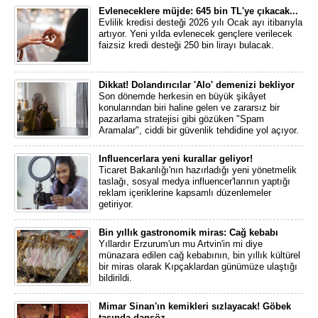
Evleneceklere müjde: 645 bin TL'ye çıkacak...
Evlilik kredisi desteği 2026 yılı Ocak ayı itibarıyla
artıyor. Yeni yılda evlenecek gençlere verilecek
faizsiz kredi desteği 250 bin lirayı bulacak.
Dikkat! Dolandırıcılar 'Alo' demenizi bekliyor
Son dönemde herkesin en büyük şikâyet
konularından biri haline gelen ve zararsız bir
pazarlama stratejisi gibi gözüken "Spam
Aramalar", ciddi bir güvenlik tehdidine yol açıyor.
Influencerlara yeni kurallar geliyor!
Ticaret Bakanlığı'nın hazırladığı yeni yönetmelik
taslağı, sosyal medya influencer'larının yaptığı
reklam içeriklerine kapsamlı düzenlemeler
getiriyor.
Bin yıllık gastronomik miras: Cağ kebabı
Yıllardır Erzurum'un mu Artvin'in mi diye
münazara edilen cağ kebabının, bin yıllık kültürel
bir miras olarak Kıpçaklardan günümüze ulaştığı
bildirildi.
Mimar Sinan'ın kemikleri sızlayacak! Göbek
taşında dansöz...