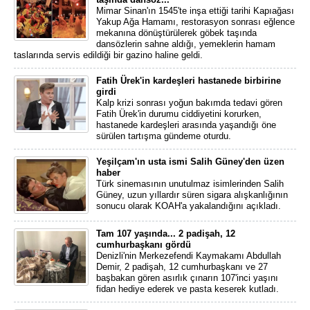
Mimar Sinan'ın 1545'te inşa ettiği tarihi Kapıağası
Yakup Ağa Hamamı, restorasyon sonrası eğlence
mekanına dönüştürülerek göbek taşında
dansözlerin sahne aldığı, yemeklerin hamam
taslarında servis edildiği bir gazino haline geldi.
Fatih Ürek'in kardeşleri hastanede birbirine
girdi
Kalp krizi sonrası yoğun bakımda tedavi gören
Fatih Ürek'in durumu ciddiyetini korurken,
hastanede kardeşleri arasında yaşandığı öne
sürülen tartışma gündeme oturdu.
Yeşilçam'ın usta ismi Salih Güney'den üzen
haber
Türk sinemasının unutulmaz isimlerinden Salih
Güney, uzun yıllardır süren sigara alışkanlığının
sonucu olarak KOAH'a yakalandığını açıkladı.
Tam 107 yaşında... 2 padişah, 12
cumhurbaşkanı gördü
Denizli'nin Merkezefendi Kaymakamı Abdullah
Demir, 2 padişah, 12 cumhurbaşkanı ve 27
başbakan gören asırlık çınarın 107'inci yaşını
fidan hediye ederek ve pasta keserek kutladı.