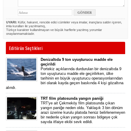
UYARI:
Küfür, hakaret, rencide edici cümleler veya imalar, inançlara saldırı içeren,
imla kuralları ile yazılmamış,
Türkçe karakter kullanılmayan ve büyük harflerle yazılmış yorumlar
onaylanmamaktadır.
Editörün Seçtikleri
Denizaltıda 9 ton uyuşturucu madde ele
geçirildi
Portekiz açıklarında durdurulan bir denizaltıda 9
ton uyuşturucu madde ele geçirilirken, ülke
tarihinin en büyük uyuşturucu operasyonlarından
biri olarak kayda geçen baskında 4 kişi gözaltına
alındı.
TRT film platosunda yangın paniği
TRT'ye ait Çekmeköy film platosunda çıkan
yangın paniğe neden oldu. Yaklaşık 3 bin dönüm
arazi üzerine kurulu platoda henüz belirlenemeyen
bir nedenle çıkan yangın sonrası bölgeye çok
sayıda itfaiye ekibi sevk edildi.