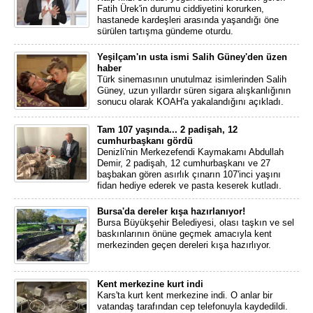
Fatih Ürek'in durumu ciddiyetini korurken,
hastanede kardeşleri arasında yaşandığı öne
sürülen tartışma gündeme oturdu.
Yeşilçam'ın usta ismi Salih Güney'den üzen
haber
Türk sinemasının unutulmaz isimlerinden Salih
Güney, uzun yıllardır süren sigara alışkanlığının
sonucu olarak KOAH'a yakalandığını açıkladı.
Tam 107 yaşında... 2 padişah, 12
cumhurbaşkanı gördü
Denizli'nin Merkezefendi Kaymakamı Abdullah
Demir, 2 padişah, 12 cumhurbaşkanı ve 27
başbakan gören asırlık çınarın 107'inci yaşını
fidan hediye ederek ve pasta keserek kutladı.
Bursa'da dereler kışa hazırlanıyor!
Bursa Büyükşehir Belediyesi, olası taşkın ve sel
baskınlarının önüne geçmek amacıyla kent
merkezinden geçen dereleri kışa hazırlıyor.
Kent merkezine kurt indi
Kars'ta kurt kent merkezine indi. O anlar bir
vatandaş tarafından cep telefonuyla kaydedildi.