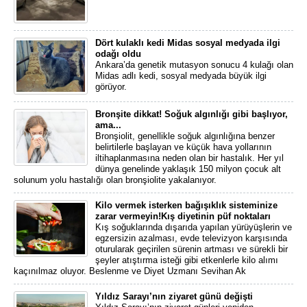
Dört kulaklı kedi Midas sosyal medyada ilgi
odağı oldu
Ankara’da genetik mutasyon sonucu 4 kulağı olan
Midas adlı kedi, sosyal medyada büyük ilgi
görüyor.
Bronşite dikkat! Soğuk algınlığı gibi başlıyor,
ama...
Bronşiolit, genellikle soğuk algınlığına benzer
belirtilerle başlayan ve küçük hava yollarının
iltihaplanmasına neden olan bir hastalık. Her yıl
dünya genelinde yaklaşık 150 milyon çocuk alt
solunum yolu hastalığı olan bronşiolite yakalanıyor.
Kilo vermek isterken bağışıklık sisteminize
zarar vermeyin!Kış diyetinin püf noktaları
Kış soğuklarında dışarıda yapılan yürüyüşlerin ve
egzersizin azalması, evde televizyon karşısında
oturularak geçirilen sürenin artması ve sürekli bir
şeyler atıştırma isteği gibi etkenlerle kilo alımı
kaçınılmaz oluyor. Beslenme ve Diyet Uzmanı Sevihan Ak
Yıldız Sarayı’nın ziyaret günü değişti