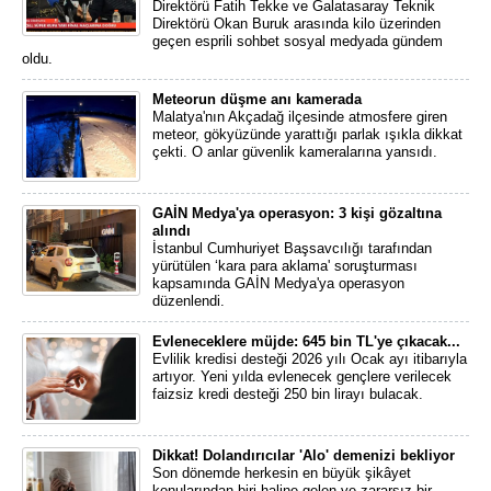
Direktörü Fatih Tekke ve Galatasaray Teknik
Direktörü Okan Buruk arasında kilo üzerinden
geçen esprili sohbet sosyal medyada gündem
oldu.
Meteorun düşme anı kamerada
Malatya'nın Akçadağ ilçesinde atmosfere giren
meteor, gökyüzünde yarattığı parlak ışıkla dikkat
çekti. O anlar güvenlik kameralarına yansıdı.
GAİN Medya'ya operasyon: 3 kişi gözaltına
alındı
İstanbul Cumhuriyet Başsavcılığı tarafından
yürütülen ‘kara para aklama' soruşturması
kapsamında GAİN Medya'ya operasyon
düzenlendi.
Evleneceklere müjde: 645 bin TL'ye çıkacak...
Evlilik kredisi desteği 2026 yılı Ocak ayı itibarıyla
artıyor. Yeni yılda evlenecek gençlere verilecek
faizsiz kredi desteği 250 bin lirayı bulacak.
Dikkat! Dolandırıcılar 'Alo' demenizi bekliyor
Son dönemde herkesin en büyük şikâyet
konularından biri haline gelen ve zararsız bir