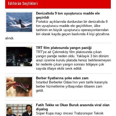
Editörün Seçtikleri
Denizaltıda 9 ton uyuşturucu madde ele
geçirildi
Portekiz açıklarında durdurulan bir denizaltıda 9
ton uyuşturucu madde ele geçirilirken, ülke
tarihinin en büyük uyuşturucu operasyonlarından
biri olarak kayda geçen baskında 4 kişi gözaltına
alındı.
TRT film platosunda yangın paniği
TRT'ye ait Çekmeköy film platosunda çıkan
yangın paniğe neden oldu. Yaklaşık 3 bin dönüm
arazi üzerine kurulu platoda henüz belirlenemeyen
bir nedenle çıkan yangın sonrası bölgeye çok
sayıda itfaiye ekibi sevk edildi.
Berber fiyatlarına şoke eden zam
İstanbul Berberler Odası'nın yeni tarife kararıyla
berber hizmetlerine yılbaşından itibaren zam
geldi.
Fatih Tekke ve Okan Buruk arasında viral olan
diyalog
Süper Kupa maçı öncesi Trabzonspor Teknik