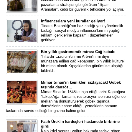
pazarlama stratejisi gibi gözüken "Spam
Aramalar", ciddi bir güvenlik tehdidine yol açıyor.
Influencerlara yeni kurallar geliyor!
Ticaret Bakanlığı'nın hazırladığı yeni yönetmelik
taslağı, sosyal medya influencer'larının yaptığı
reklam içeriklerine kapsamlı düzenlemeler
getiriyor.
Bin yıllık gastronomik miras: Cağ kebabı
Yıllardır Erzurum'un mu Artvin'in mi diye
münazara edilen cağ kebabının, bin yıllık kültürel
bir miras olarak Kıpçaklardan günümüze ulaştığı
bildirildi.
Mimar Sinan'ın kemikleri sızlayacak! Göbek
taşında dansöz...
Mimar Sinan'ın 1545'te inşa ettiği tarihi Kapıağası
Yakup Ağa Hamamı, restorasyon sonrası eğlence
mekanına dönüştürülerek göbek taşında
dansözlerin sahne aldığı, yemeklerin hamam
taslarında servis edildiği bir gazino haline geldi.
Fatih Ürek'in kardeşleri hastanede birbirine
girdi
Kalp krizi sonrası yoğun bakımda tedavi gören