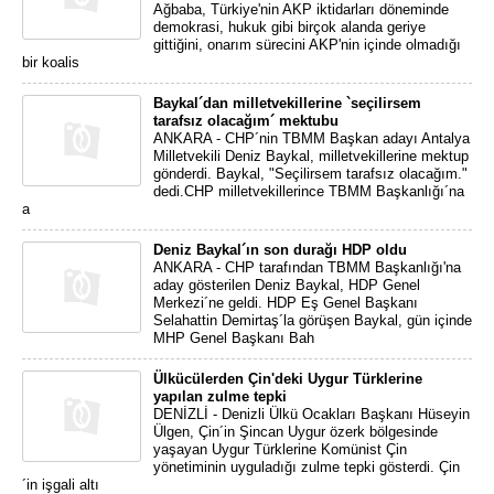
Ağbaba, Türkiye'nin AKP iktidarları döneminde
demokrasi, hukuk gibi birçok alanda geriye
gittiğini, onarım sürecini AKP'nin içinde olmadığı
bir koalis
Baykal´dan milletvekillerine `seçilirsem
tarafsız olacağım´ mektubu
ANKARA - CHP´nin TBMM Başkan adayı Antalya
Milletvekili Deniz Baykal, milletvekillerine mektup
gönderdi. Baykal, "Seçilirsem tarafsız olacağım."
dedi.CHP milletvekillerince TBMM Başkanlığı´na
a
Deniz Baykal´ın son durağı HDP oldu
ANKARA - CHP tarafından TBMM Başkanlığı'na
aday gösterilen Deniz Baykal, HDP Genel
Merkezi´ne geldi. HDP Eş Genel Başkanı
Selahattin Demirtaş´la görüşen Baykal, gün içinde
MHP Genel Başkanı Bah
Ülkücülerden Çin'deki Uygur Türklerine
yapılan zulme tepki
DENİZLİ - Denizli Ülkü Ocakları Başkanı Hüseyin
Ülgen, Çin´in Şincan Uygur özerk bölgesinde
yaşayan Uygur Türklerine Komünist Çin
yönetiminin uyguladığı zulme tepki gösterdi. Çin
´in işgali altı