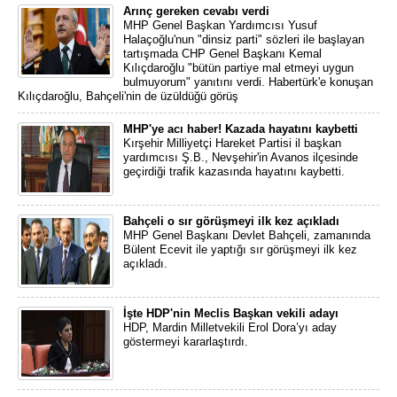
Arınç gereken cevabı verdi
MHP Genel Başkan Yardımcısı Yusuf
Halaçoğlu'nun "dinsiz parti" sözleri ile başlayan
tartışmada CHP Genel Başkanı Kemal
Kılıçdaroğlu "bütün partiye mal etmeyi uygun
bulmuyorum" yanıtını verdi. Habertürk'e konuşan
Kılıçdaroğlu, Bahçeli'nin de üzüldüğü görüş
MHP'ye acı haber! Kazada hayatını kaybetti
Kırşehir Milliyetçi Hareket Partisi il başkan
yardımcısı Ş.B., Nevşehir'in Avanos ilçesinde
geçirdiği trafik kazasında hayatını kaybetti.
Bahçeli o sır görüşmeyi ilk kez açıkladı
MHP Genel Başkanı Devlet Bahçeli, zamanında
Bülent Ecevit ile yaptığı sır görüşmeyi ilk kez
açıkladı.
İşte HDP'nin Meclis Başkan vekili adayı
HDP, Mardin Milletvekili Erol Dora’yı aday
göstermeyi kararlaştırdı.