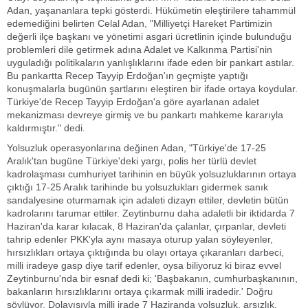
Adan, yaşananlara tepki gösterdi. Hükümetin eleştirilere tahammül
edemediğini belirten Celal Adan, "Milliyetçi Hareket Partimizin
değerli ilçe başkanı ve yönetimi asgari ücretlinin içinde bulunduğu
problemleri dile getirmek adına Adalet ve Kalkınma Partisi'nin
uyguladığı politikaların yanlışlıklarını ifade eden bir pankart astılar.
Bu pankartta Recep Tayyip Erdoğan'ın geçmişte yaptığı
konuşmalarla bugünün şartlarını eleştiren bir ifade ortaya koydular.
Türkiye'de Recep Tayyip Erdoğan'a göre ayarlanan adalet
mekanizması devreye girmiş ve bu pankartı mahkeme kararıyla
kaldırmıştır." dedi.
Yolsuzluk operasyonlarına değinen Adan, "Türkiye'de 17-25
Aralık'tan bugüne Türkiye'deki yargı, polis her türlü devlet
kadrolaşması cumhuriyet tarihinin en büyük yolsuzluklarının ortaya
çıktığı 17-25 Aralık tarihinde bu yolsuzlukları gidermek sanık
sandalyesine oturmamak için adaleti dizayn ettiler, devletin bütün
kadrolarını tarumar ettiler. Zeytinburnu daha adaletli bir iktidarda 7
Haziran'da karar kılacak, 8 Haziran'da çalanlar, çırpanlar, devleti
tahrip edenler PKK'yla aynı masaya oturup yalan söyleyenler,
hırsızlıkları ortaya çıktığında bu olayı ortaya çıkaranları darbeci,
milli iradeye gasp diye tarif edenler, oysa biliyoruz ki biraz evvel
Zeytinburnu'nda bir esnaf dedi ki; 'Başbakanın, cumhurbaşkanının,
bakanların hırsızlıklarını ortaya çıkarmak milli iradedir.' Doğru
söylüyor. Dolayısıyla milli irade 7 Haziranda yolsuzluk, arsızlık,