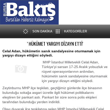
SON DAKİKA
KATEGORİLER
' HÜKÜMET YARGIYI DİZAYN ETTİ'
Celal Adan, hükümetin sanık sandalyesine oturmamak için
yargıyı dizayn ettiğini söyledi.
MHP İstanbul Milletvekili Celal Adan,
Türkiye'yi sarsan 17-25 Aralık yolsuzluk ve
rüşvet operasyonlarının ardından,
hükümetin sanık sandalyesine oturmamak
için yargıyı dizayn ettiğini söyledi.
Zeytinburnu MHP ilçe teşkilatı, geçtiğimiz günlerde ilçe binasının
bulunduğu sokağa asgari ücretle ilgili hükümet politikalarını
eleştiren bir pankart astı. Pankart bir süre sonra polis ekipleri
tarafından bulunduğu yerden indirildi.
Olayı duyarak ilçe teşkilatına gelen MHP İstanbul Milletvekili Celal