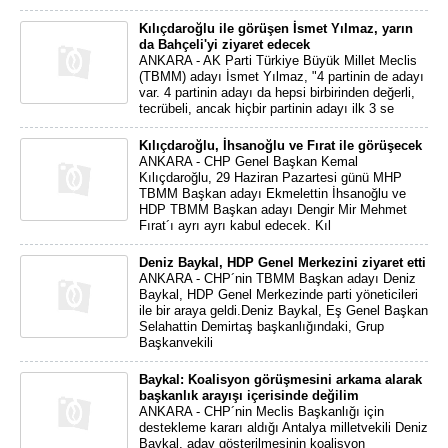
Kılıçdaroğlu ile görüşen İsmet Yılmaz, yarın
da Bahçeli'yi ziyaret edecek
ANKARA - AK Parti Türkiye Büyük Millet Meclis
(TBMM) adayı İsmet Yılmaz, "4 partinin de adayı
var. 4 partinin adayı da hepsi birbirinden değerli,
tecrübeli, ancak hiçbir partinin adayı ilk 3 se
Kılıçdaroğlu, İhsanoğlu ve Fırat ile görüşecek
ANKARA - CHP Genel Başkan Kemal
Kılıçdaroğlu, 29 Haziran Pazartesi günü MHP
TBMM Başkan adayı Ekmelettin İhsanoğlu ve
HDP TBMM Başkan adayı Dengir Mir Mehmet
Fırat´ı ayrı ayrı kabul edecek. Kıl
Deniz Baykal, HDP Genel Merkezini ziyaret etti
ANKARA - CHP´nin TBMM Başkan adayı Deniz
Baykal, HDP Genel Merkezinde parti yöneticileri
ile bir araya geldi.Deniz Baykal, Eş Genel Başkan
Selahattin Demirtaş başkanlığındaki, Grup
Başkanvekili
Baykal: Koalisyon görüşmesini arkama alarak
başkanlık arayışı içerisinde değilim
ANKARA - CHP´nin Meclis Başkanlığı için
destekleme kararı aldığı Antalya milletvekili Deniz
Baykal, aday gösterilmesinin koalisyon