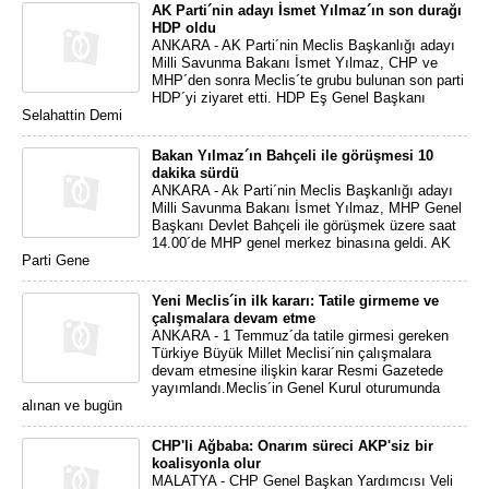
AK Parti´nin adayı İsmet Yılmaz´ın son durağı
HDP oldu
ANKARA - AK Parti´nin Meclis Başkanlığı adayı
Milli Savunma Bakanı İsmet Yılmaz, CHP ve
MHP´den sonra Meclis´te grubu bulunan son parti
HDP´yi ziyaret etti. HDP Eş Genel Başkanı
Selahattin Demi
Bakan Yılmaz´ın Bahçeli ile görüşmesi 10
dakika sürdü
ANKARA - Ak Parti´nin Meclis Başkanlığı adayı
Milli Savunma Bakanı İsmet Yılmaz, MHP Genel
Başkanı Devlet Bahçeli ile görüşmek üzere saat
14.00´de MHP genel merkez binasına geldi. AK
Parti Gene
Yeni Meclis´in ilk kararı: Tatile girmeme ve
çalışmalara devam etme
ANKARA - 1 Temmuz´da tatile girmesi gereken
Türkiye Büyük Millet Meclisi´nin çalışmalara
devam etmesine ilişkin karar Resmi Gazetede
yayımlandı.Meclis´in Genel Kurul oturumunda
alınan ve bugün
CHP'li Ağbaba: Onarım süreci AKP'siz bir
koalisyonla olur
MALATYA - CHP Genel Başkan Yardımcısı Veli