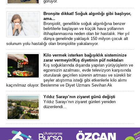
görüyor.
Bronşite dikkat! Soğuk algınlığı gibi başlıyor,
ama...
Bronşiolit, genellikle soğuk algınlığına benzer
belirtilerle başlayan ve küçük hava yollarının
iltihaplanmasına neden olan bir hastalık. Her yıl
dünya genelinde yaklaşık 150 milyon çocuk alt
solunum yolu hastalığı olan bronşiolite yakalanıyor.
Kilo vermek isterken bağışıklık sisteminize
zarar vermeyin!Kış diyetinin püf noktaları
Kış soğuklarında dışarıda yapılan yürüyüşlerin ve
egzersizin azalması, evde televizyon karşısında
oturularak geçirilen sürenin artması ve sürekli bir
şeyler atıştırma isteği gibi etkenlerle kilo alımı
kaçınılmaz oluyor. Beslenme ve Diyet Uzmanı Sevihan Ak
Yıldız Sarayı’nın ziyaret günü değişti
Yıldız Sarayı’nın ziyaret günleri yeniden
düzenlendi...