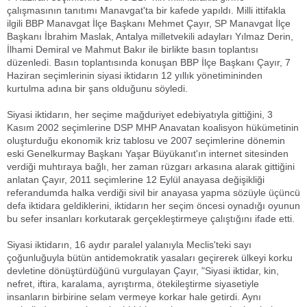
çalışmasının tanıtımı Manavgat'ta bir kafede yapıldı. Milli ittifakla
ilgili BBP Manavgat İlçe Başkanı Mehmet Çayır, SP Manavgat İlçe
Başkanı İbrahim Maslak, Antalya milletvekili adayları Yılmaz Derin,
İlhami Demiral ve Mahmut Bakır ile birlikte basın toplantısı
düzenledi. Basın toplantısında konuşan BBP İlçe Başkanı Çayır, 7
Haziran seçimlerinin siyasi iktidarın 12 yıllık yönetimininden
kurtulma adına bir şans olduğunu söyledi.
Siyasi iktidarın, her seçime mağduriyet edebiyatıyla gittiğini, 3
Kasım 2002 seçimlerine DSP MHP Anavatan koalisyon hükümetinin
oluşturduğu ekonomik kriz tablosu ve 2007 seçimlerine dönemin
eski Genelkurmay Başkanı Yaşar Büyükanıt'ın internet sitesinden
verdiği muhtıraya bağlı, her zaman rüzgarı arkasına alarak gittiğini
anlatan Çayır, 2011 seçimlerine 12 Eylül anayasa değişikliği
referandumda halka verdiği sivil bir anayasa yapma sözüyle üçüncü
defa iktidara geldiklerini, iktidarın her seçim öncesi oynadığı oyunun
bu sefer insanları korkutarak gerçekleştirmeye çalıştığını ifade etti.
Siyasi iktidarın, 16 aydır paralel yalanıyla Meclis'teki sayı
çoğunluğuyla bütün antidemokratik yasaları geçirerek ülkeyi korku
devletine dönüştürdüğünü vurgulayan Çayır, "Siyasi iktidar, kin,
nefret, iftira, karalama, ayrıştırma, ötekileştirme siyasetiyle
insanların birbirine selam vermeye korkar hale getirdi. Aynı