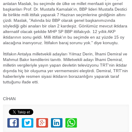
anlatan Maslak, bu seçimde de ülke ve millet menfaati için genel
başkanları Prof. Dr. Mustafa Kamalak'ın, BBP lideri Mustafa Destici
ile birlikte milli ittifak yaparak 7 Haziran seçimlerine girdiğinin altını
çizdi. Maslak, "Aslında biz BBP olarak genel başkanımızında
söylediği gibi anaları bir olan 2 kardeşiz. Gönlümüz mevcut iktidara
alternatif olacak şekilde MHP SP BBP ittifakıydı. 12 yıllık AKP
iktidarının sonu geldi. Milli ittifak'ın bu seçimde en az yüzde 15 oy
alacağına inanıyoruz. İttifakın baraj sorunu yok." diye konuştu.
İttifakın Antalya milletvekili adayları Yılmaz Derin, İlhami Demiral ve
Mahmut Bakır kendilerini tanıttı. Milletvekili adayı İlhami Demiral,
milletin vergileriyle yayın yapan devletin televizyonu TRT'nin iktidar
dışında hiç bir oluşuma yer vermemesini eleştirdi. Demiral, TRT'nin
haberleriyle resmen siyasi iktidarın borazanlığını yaparak taraf
tuttuğunu ifade etti.
CİHAN