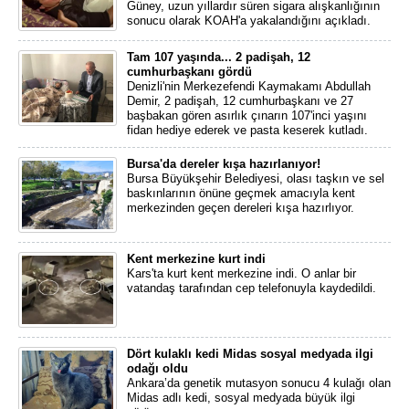
Güney, uzun yıllardır süren sigara alışkanlığının
sonucu olarak KOAH'a yakalandığını açıkladı.
Tam 107 yaşında... 2 padişah, 12
cumhurbaşkanı gördü
Denizli'nin Merkezefendi Kaymakamı Abdullah
Demir, 2 padişah, 12 cumhurbaşkanı ve 27
başbakan gören asırlık çınarın 107'inci yaşını
fidan hediye ederek ve pasta keserek kutladı.
Bursa'da dereler kışa hazırlanıyor!
Bursa Büyükşehir Belediyesi, olası taşkın ve sel
baskınlarının önüne geçmek amacıyla kent
merkezinden geçen dereleri kışa hazırlıyor.
Kent merkezine kurt indi
Kars'ta kurt kent merkezine indi. O anlar bir
vatandaş tarafından cep telefonuyla kaydedildi.
Dört kulaklı kedi Midas sosyal medyada ilgi
odağı oldu
Ankara’da genetik mutasyon sonucu 4 kulağı olan
Midas adlı kedi, sosyal medyada büyük ilgi