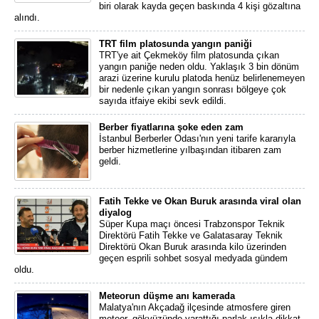
biri olarak kayda geçen baskında 4 kişi gözaltına
alındı.
TRT film platosunda yangın paniği
TRT'ye ait Çekmeköy film platosunda çıkan
yangın paniğe neden oldu. Yaklaşık 3 bin dönüm
arazi üzerine kurulu platoda henüz belirlenemeyen
bir nedenle çıkan yangın sonrası bölgeye çok
sayıda itfaiye ekibi sevk edildi.
Berber fiyatlarına şoke eden zam
İstanbul Berberler Odası'nın yeni tarife kararıyla
berber hizmetlerine yılbaşından itibaren zam
geldi.
Fatih Tekke ve Okan Buruk arasında viral olan
diyalog
Süper Kupa maçı öncesi Trabzonspor Teknik
Direktörü Fatih Tekke ve Galatasaray Teknik
Direktörü Okan Buruk arasında kilo üzerinden
geçen esprili sohbet sosyal medyada gündem
oldu.
Meteorun düşme anı kamerada
Malatya'nın Akçadağ ilçesinde atmosfere giren
meteor, gökyüzünde yarattığı parlak ışıkla dikkat