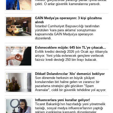
çekti. O anlar güvenlik kameralarına yansıdı.
GAİN Medya'ya operasyon: 3 kişi gözaltına
alındı
İstanbul Cumhuriyet Başsavcılığı tarafından
yürütülen ‘kara para aklama' soruşturması
kapsamında GAİN Medya'ya operasyon
düzenlendi.
Evleneceklere müjde: 645 bin TL'ye çıkacak...
Evlilik kredisi desteği 2026 yılı Ocak ayı itibarıyla
artıyor. Yeni yılda evlenecek gençlere verilecek
faizsiz kredi desteği 250 bin lirayı bulacak.
Dikkat! Dolandırıcılar 'Alo' demenizi bekliyor
Son dönemde herkesin en büyük şikâyet
konularından biri haline gelen ve zararsız bir
pazarlama stratejisi gibi gözüken "Spam
Aramalar", ciddi bir güvenlik tehdidine yol açıyor.
Influencerlara yeni kurallar geliyor!
Ticaret Bakanlığı'nın hazırladığı yeni yönetmelik
taslağı, sosyal medya influencer'larının yaptığı
reklam içeriklerine kapsamlı düzenlemeler