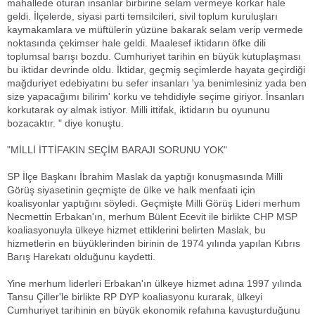
mahallede oturan insanlar birbirine selam vermeye korkar hale
geldi. İlçelerde, siyasi parti temsilcileri, sivil toplum kuruluşları
kaymakamlara ve müftülerin yüzüne bakarak selam verip vermede
noktasında çekimser hale geldi. Maalesef iktidarın öfke dili
toplumsal barışı bozdu. Cumhuriyet tarihin en büyük kutuplaşması
bu iktidar devrinde oldu. İktidar, geçmiş seçimlerde hayata geçirdiği
mağduriyet edebiyatını bu sefer insanları 'ya benimlesiniz yada ben
size yapacağımı bilirim' korku ve tehdidiyle seçime giriyor. İnsanları
korkutarak oy almak istiyor. Milli ittifak, iktidarın bu oyununu
bozacaktır. " diye konuştu.
"MİLLİ İTTİFAKIN SEÇİM BARAJI SORUNU YOK"
SP İlçe Başkanı İbrahim Maslak da yaptığı konuşmasında Milli
Görüş siyasetinin geçmişte de ülke ve halk menfaati için
koalisyonlar yaptığını söyledi. Geçmişte Milli Görüş Lideri merhum
Necmettin Erbakan'ın, merhum Bülent Ecevit ile birlikte CHP MSP
koaliasyonuyla ülkeye hizmet ettiklerini belirten Maslak, bu
hizmetlerin en büyüklerinden birinin de 1974 yılında yapılan Kıbrıs
Barış Harekatı olduğunu kaydetti.
Yine merhum liderleri Erbakan'ın ülkeye hizmet adına 1997 yılında
Tansu Çiller'le birlikte RP DYP koaliasyonu kurarak, ülkeyi
Cumhuriyet tarihinin en büyük ekonomik refahına kavuşturduğunu