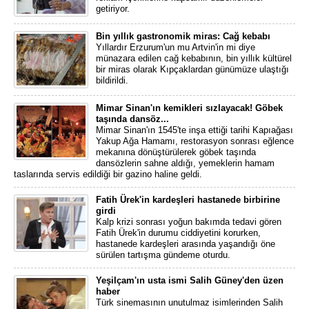
getiriyor.
Bin yıllık gastronomik miras: Cağ kebabı
Yıllardır Erzurum'un mu Artvin'in mi diye
münazara edilen cağ kebabının, bin yıllık kültürel
bir miras olarak Kıpçaklardan günümüze ulaştığı
bildirildi.
Mimar Sinan'ın kemikleri sızlayacak! Göbek
taşında dansöz...
Mimar Sinan'ın 1545'te inşa ettiği tarihi Kapıağası
Yakup Ağa Hamamı, restorasyon sonrası eğlence
mekanına dönüştürülerek göbek taşında
dansözlerin sahne aldığı, yemeklerin hamam
taslarında servis edildiği bir gazino haline geldi.
Fatih Ürek'in kardeşleri hastanede birbirine
girdi
Kalp krizi sonrası yoğun bakımda tedavi gören
Fatih Ürek'in durumu ciddiyetini korurken,
hastanede kardeşleri arasında yaşandığı öne
sürülen tartışma gündeme oturdu.
Yeşilçam'ın usta ismi Salih Güney'den üzen
haber
Türk sinemasının unutulmaz isimlerinden Salih