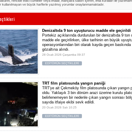
akaret, rencide edici cümleler veya imalar, inançlara saldırı içeren, imla kuralları ile yazılmam
r kullanılmayan ve büyük harflerle yazılmış yorumlar onaylanmamaktadır.
eçtikleri
Denizaltıda 9 ton uyuşturucu madde ele geçirildi
Portekiz açıklarında durdurulan bir denizaltıda 9 ton
madde ele geçirilirken, ülke tarihinin en büyük uyuşt
operasyonlarından biri olarak kayda geçen baskında 
gözaltına alındı.
28 Ocak 2026 Çarşamba 09:37
EDİTÖRÜN SEÇTİKLERİ
TRT film platosunda yangın paniği
TRT'ye ait Çekmeköy film platosunda çıkan yangın 
oldu. Yaklaşık 3 bin dönüm arazi üzerine kurulu pla
belirlenemeyen bir nedenle çıkan yangın sonrası bö
sayıda itfaiye ekibi sevk edildi.
20 Ocak 2026 Salı 10:25
EDİTÖRÜN SEÇTİKLERİ