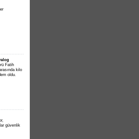
er
yalog
rü Fatih
rasında kilo
dem oldu.
r,
lar güvenlik