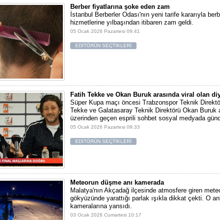
Berber fiyatlarına şoke eden zam
İstanbul Berberler Odası'nın yeni tarife kararıyla berb
hizmetlerine yılbaşından itibaren zam geldi.
05 Ocak 2026 Pazartesi 09:41
EDİTÖRÜN SEÇTİKLERİ
Fatih Tekke ve Okan Buruk arasında viral olan di
Süper Kupa maçı öncesi Trabzonspor Teknik Direktö
Tekke ve Galatasaray Teknik Direktörü Okan Buruk a
üzerinden geçen esprili sohbet sosyal medyada gün
05 Ocak 2026 Pazartesi 09:33
EDİTÖRÜN SEÇTİKLERİ
Meteorun düşme anı kamerada
Malatya'nın Akçadağ ilçesinde atmosfere giren meteo
gökyüzünde yarattığı parlak ışıkla dikkat çekti. O an
kameralarına yansıdı.
03 Ocak 2026 Cumartesi 10:17