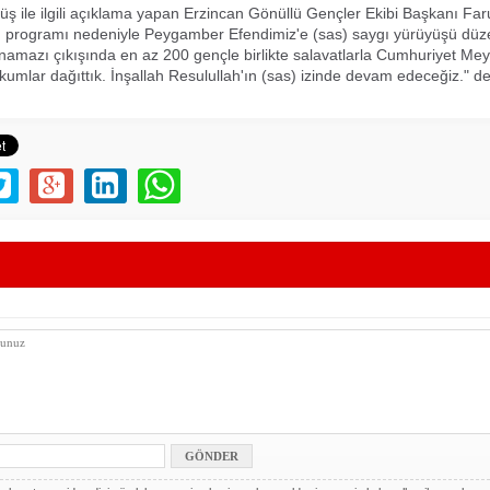
üş ile ilgili açıklama yapan Erzincan Gönüllü Gençler Ekibi Başkanı Far
 programı nedeniyle Peygamber Efendimiz'e (sas) saygı yürüyüşü düze
mazı çıkışında en az 200 gençle birlikte salavatlarla Cumhuriyet Me
kumlar dağıttık. İnşallah Resulullah'ın (sas) izinde devam edeceğiz." de