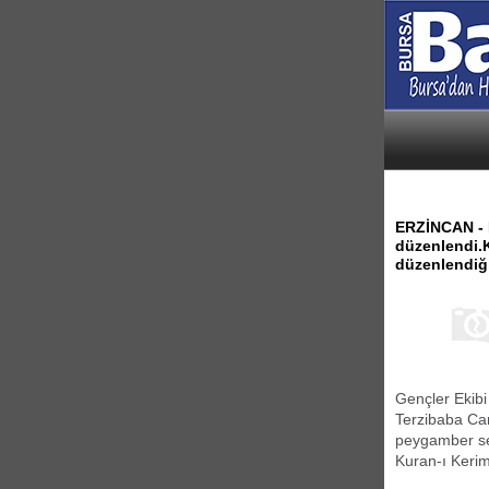
ERZİNCAN - 
düzenlendi.
düzenlendiği
Gençler Ekib
Terzibaba Ca
peygamber sev
Kuran-ı Kerim