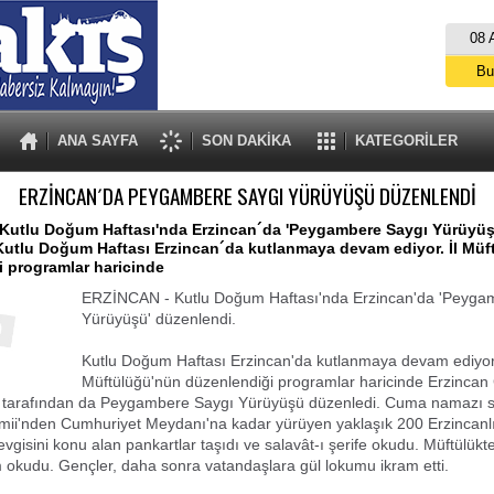
08 
Bu
İs
A
ANA SAYFA
SON DAKİKA
KATEGORİLER
ERZİNCAN´DA PEYGAMBERE SAYGI YÜRÜYÜŞÜ DÜZENLENDİ
Kutlu Doğum Haftası'nda Erzincan´da 'Peygambere Saygı Yürüyüş
Kutlu Doğum Haftası Erzincan´da kutlanmaya devam ediyor. İl Müf
 programlar haricinde
ERZİNCAN - Kutlu Doğum Haftası'nda Erzincan'da 'Peyga
Yürüyüşü' düzenlendi.
Kutlu Doğum Haftası Erzincan'da kutlanmaya devam ediyor.
Müftülüğü'nün düzenlendiği programlar haricinde Erzincan
i tarafından da Peygambere Saygı Yürüyüşü düzenledi. Cuma namazı 
mii'nden Cumhuriyet Meydanı'na kadar yürüyen yaklaşık 200 Erzincanl
gisini konu alan pankartlar taşıdı ve salavât-ı şerife okudu. Müftülükte
 okudu. Gençler, daha sonra vatandaşlara gül lokumu ikram etti.