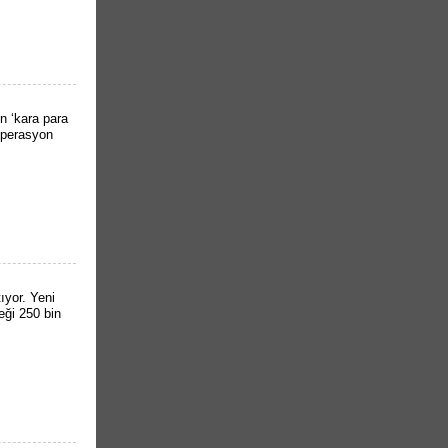
n ‘kara para
operasyon
tıyor. Yeni
eği 250 bin