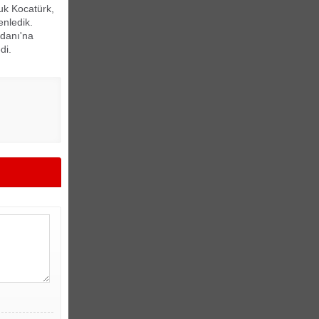
uk Kocatürk,
nledik.
ydanı'na
di.