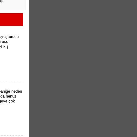
ış,
 uyuşturucu
urucu
4 kişi
paniğe neden
toda henüz
lgeye çok