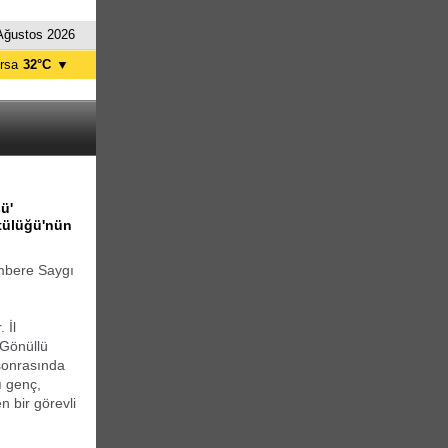
Ağustos 2026
rsa
32°C
▼
tanbul
27°C
nkara
32°C
ü'
tülüğü'nün
mbere Saygı
 İl
 Gönüllü
sonrasında
ı genç,
n bir görevli