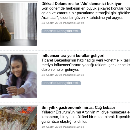
Dikkat! Dolandırıcılar 'Alo' demenizi bekliyor
Son dönemde herkesin en büyük şikâyet konularından
gelen ve zararsız bir pazarlama stratejisi gibi gözü
Aramalar", ciddi bir güvenlik tehdidine yol açıyor.
24 Kasım 2025 Pazartesi 10:45
EDİTÖRÜN SEÇTİKLERİ
Influencerlara yeni kurallar geliyor!
Ticaret Bakanlığı'nın hazırladığı yeni yönetmelik tas
medya influencer'larının yaptığı reklam içeriklerine 
düzenlemeler getiriyor.
24 Kasım 2025 Pazartesi 10:38
EDİTÖRÜN SEÇTİKLERİ
Bin yıllık gastronomik miras: Cağ kebabı
Yıllardır Erzurum'un mu Artvin'in mi diye münazara e
kebabının, bin yıllık kültürel bir miras olarak Kıpçak
günümüze ulaştığı bildirildi.
10 Kasım 2025 Pazartesi 10:58