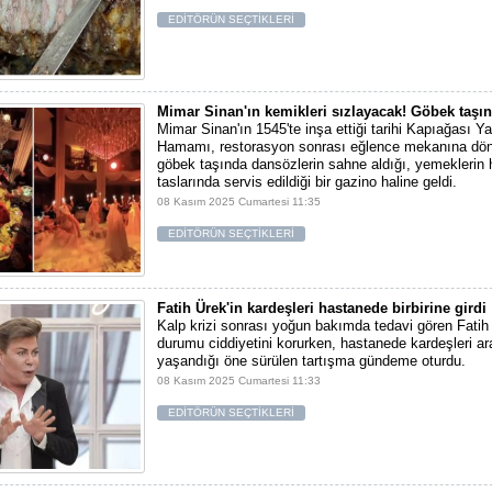
EDİTÖRÜN SEÇTİKLERİ
Mimar Sinan'ın kemikleri sızlayacak! Göbek taşın
Mimar Sinan'ın 1545'te inşa ettiği tarihi Kapıağası 
Hamamı, restorasyon sonrası eğlence mekanına dön
göbek taşında dansözlerin sahne aldığı, yemekleri
taslarında servis edildiği bir gazino haline geldi.
08 Kasım 2025 Cumartesi 11:35
EDİTÖRÜN SEÇTİKLERİ
Fatih Ürek'in kardeşleri hastanede birbirine girdi
Kalp krizi sonrası yoğun bakımda tedavi gören Fatih 
durumu ciddiyetini korurken, hastanede kardeşleri a
yaşandığı öne sürülen tartışma gündeme oturdu.
08 Kasım 2025 Cumartesi 11:33
EDİTÖRÜN SEÇTİKLERİ