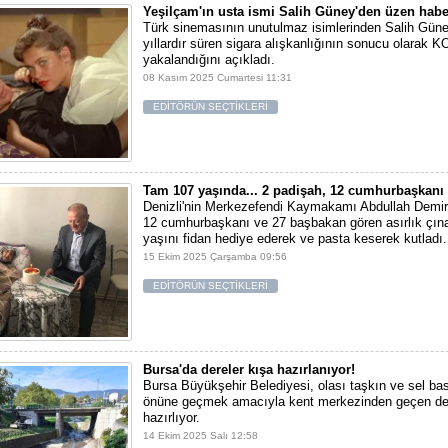
Yeşilçam'ın usta ismi Salih Güney'den üzen habe
Türk sinemasının unutulmaz isimlerinden Salih Gün
yıllardır süren sigara alışkanlığının sonucu olarak 
yakalandığını açıkladı.
08 Kasım 2025 Cumartesi 11:31
EDİTÖRÜN SEÇTİKLERİ
Tam 107 yaşında... 2 padişah, 12 cumhurbaşkanı
Denizli'nin Merkezefendi Kaymakamı Abdullah Demir,
12 cumhurbaşkanı ve 27 başbakan gören asırlık çınar
yaşını fidan hediye ederek ve pasta keserek kutladı.
15 Ekim 2025 Çarşamba 09:56
EDİTÖRÜN SEÇTİKLERİ
Bursa'da dereler kışa hazırlanıyor!
Bursa Büyükşehir Belediyesi, olası taşkın ve sel bas
önüne geçmek amacıyla kent merkezinden geçen der
hazırlıyor.
14 Ekim 2025 Salı 12:58