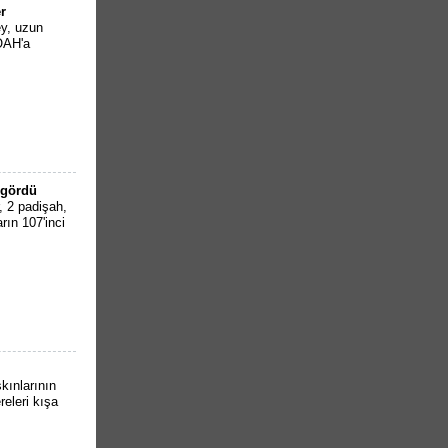
r
ey, uzun
KOAH'a
 gördü
 2 padişah,
ın 107'inci
kınlarının
eleri kışa