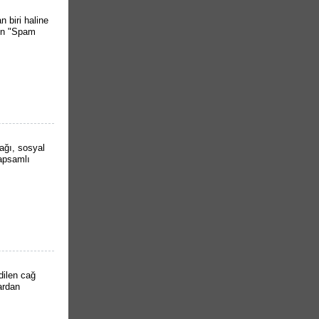
 biri haline
ken "Spam
lağı, sosyal
kapsamlı
dilen cağ
lardan