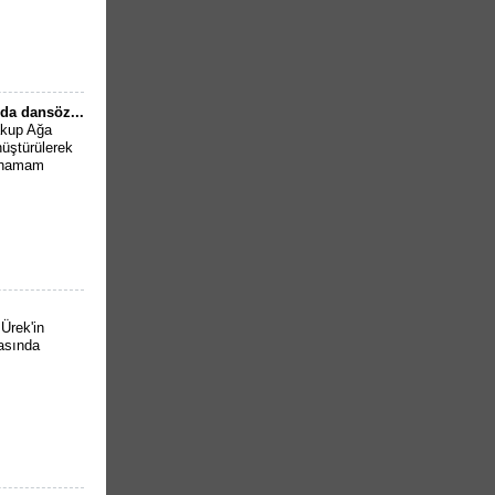
da dansöz...
Yakup Ağa
üştürülerek
n hamam
Ürek'in
rasında