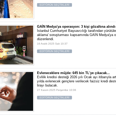
EDİTÖRÜN SEÇTİKLERİ
GAİN Medya'ya operasyon: 3 kişi gözaltına alındı
İstanbul Cumhuriyet Başsavcılığı tarafından yürütüle
aklama' soruşturması kapsamında GAİN Medya'ya 
düzenlendi.
16 Aralık 2025 Salı 10:37
EDİTÖRÜN SEÇTİKLERİ
Evleneceklere müjde: 645 bin TL'ye çıkacak...
Evlilik kredisi desteği 2026 yılı Ocak ayı itibarıyla ar
yılda evlenecek gençlere verilecek faizsiz kredi dest
lirayı bulacak.
27 Kasım 2025 Perşembe 10:06
EDİTÖRÜN SEÇTİKLERİ