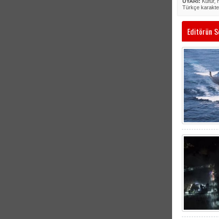
UYARI:
Küfür, h
Türkçe karakte
Editörün S