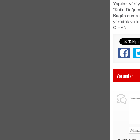
Yapılan yürüy
"Kutlu Doğum
Bugün cuma na
yürüdük ve lo
CİHAN
Yorumlar