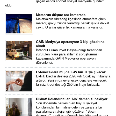
geçen esprili sohbet sosyal medyada gündem
oldu.
Meteorun düşme anı kamerada
Malatya'nın Akçadağ ilçesinde atmosfere giren
meteor, gökyüzünde yarattığı parlak ışıkla dikkat
çekti. O anlar güvenlik kameralarına yansıdı.
GAİN Medya'ya operasyon: 3 kişi gözaltına
alındı
İstanbul Cumhuriyet Başsavcılığı tarafından
yürütülen ‘kara para aklama' soruşturması
kapsamında GAİN Medya'ya operasyon
düzenlendi.
Evleneceklere müjde: 645 bin TL'ye çıkacak...
Evlilik kredisi desteği 2026 yılı Ocak ayı itibarıyla
artıyor. Yeni yılda evlenecek gençlere verilecek
faizsiz kredi desteği 250 bin lirayı bulacak.
Dikkat! Dolandırıcılar 'Alo' demenizi bekliyor
Son dönemde herkesin en büyük şikâyet
konularından biri haline gelen ve zararsız bir
pazarlama stratejisi gibi gözüken "Spam
Aramalar", ciddi bir güvenlik tehdidine yol açıyor.