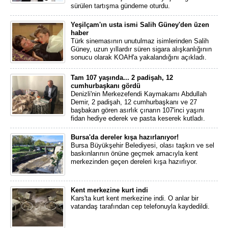
sürülen tartışma gündeme oturdu.
Yeşilçam'ın usta ismi Salih Güney'den üzen
haber
Türk sinemasının unutulmaz isimlerinden Salih
Güney, uzun yıllardır süren sigara alışkanlığının
sonucu olarak KOAH'a yakalandığını açıkladı.
Tam 107 yaşında... 2 padişah, 12
cumhurbaşkanı gördü
Denizli'nin Merkezefendi Kaymakamı Abdullah
Demir, 2 padişah, 12 cumhurbaşkanı ve 27
başbakan gören asırlık çınarın 107'inci yaşını
fidan hediye ederek ve pasta keserek kutladı.
Bursa'da dereler kışa hazırlanıyor!
Bursa Büyükşehir Belediyesi, olası taşkın ve sel
baskınlarının önüne geçmek amacıyla kent
merkezinden geçen dereleri kışa hazırlıyor.
Kent merkezine kurt indi
Kars'ta kurt kent merkezine indi. O anlar bir
vatandaş tarafından cep telefonuyla kaydedildi.