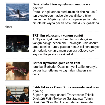
Denizaltıda 9 ton uyuşturucu madde ele
geçirildi
Portekiz açıklarında durdurulan bir denizaltıda 9
ton uyuşturucu madde ele geçirilirken, ülke
tarihinin en büyük uyuşturucu operasyonlarından
biri olarak kayda geçen baskında 4 kişi gözaltına
alındı.
TRT film platosunda yangın paniği
TRT'ye ait Çekmeköy film platosunda çıkan
yangın paniğe neden oldu. Yaklaşık 3 bin dönüm
arazi üzerine kurulu platoda henüz belirlenemeyen
bir nedenle çıkan yangın sonrası bölgeye çok
sayıda itfaiye ekibi sevk edildi.
Berber fiyatlarına şoke eden zam
İstanbul Berberler Odası'nın yeni tarife kararıyla
berber hizmetlerine yılbaşından itibaren zam
geldi.
Fatih Tekke ve Okan Buruk arasında viral olan
diyalog
Süper Kupa maçı öncesi Trabzonspor Teknik
Direktörü Fatih Tekke ve Galatasaray Teknik
Direktörü Okan Buruk arasında kilo üzerinden