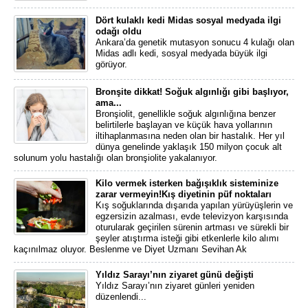
Dört kulaklı kedi Midas sosyal medyada ilgi
odağı oldu
Ankara’da genetik mutasyon sonucu 4 kulağı olan
Midas adlı kedi, sosyal medyada büyük ilgi
görüyor.
Bronşite dikkat! Soğuk algınlığı gibi başlıyor,
ama...
Bronşiolit, genellikle soğuk algınlığına benzer
belirtilerle başlayan ve küçük hava yollarının
iltihaplanmasına neden olan bir hastalık. Her yıl
dünya genelinde yaklaşık 150 milyon çocuk alt
solunum yolu hastalığı olan bronşiolite yakalanıyor.
Kilo vermek isterken bağışıklık sisteminize
zarar vermeyin!Kış diyetinin püf noktaları
Kış soğuklarında dışarıda yapılan yürüyüşlerin ve
egzersizin azalması, evde televizyon karşısında
oturularak geçirilen sürenin artması ve sürekli bir
şeyler atıştırma isteği gibi etkenlerle kilo alımı
kaçınılmaz oluyor. Beslenme ve Diyet Uzmanı Sevihan Ak
Yıldız Sarayı’nın ziyaret günü değişti
Yıldız Sarayı’nın ziyaret günleri yeniden
düzenlendi...