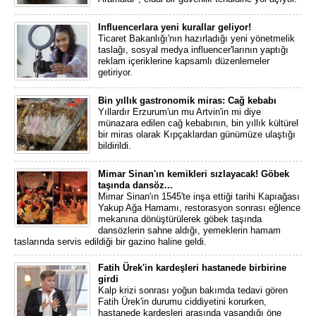
Influencerlara yeni kurallar geliyor!
Ticaret Bakanlığı'nın hazırladığı yeni yönetmelik
taslağı, sosyal medya influencer'larının yaptığı
reklam içeriklerine kapsamlı düzenlemeler
getiriyor.
Bin yıllık gastronomik miras: Cağ kebabı
Yıllardır Erzurum'un mu Artvin'in mi diye
münazara edilen cağ kebabının, bin yıllık kültürel
bir miras olarak Kıpçaklardan günümüze ulaştığı
bildirildi.
Mimar Sinan'ın kemikleri sızlayacak! Göbek
taşında dansöz...
Mimar Sinan'ın 1545'te inşa ettiği tarihi Kapıağası
Yakup Ağa Hamamı, restorasyon sonrası eğlence
mekanına dönüştürülerek göbek taşında
dansözlerin sahne aldığı, yemeklerin hamam
taslarında servis edildiği bir gazino haline geldi.
Fatih Ürek'in kardeşleri hastanede birbirine
girdi
Kalp krizi sonrası yoğun bakımda tedavi gören
Fatih Ürek'in durumu ciddiyetini korurken,
hastanede kardeşleri arasında yaşandığı öne