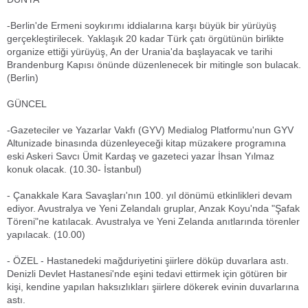
-Berlin'de Ermeni soykırımı iddialarına karşı büyük bir yürüyüş
gerçekleştirilecek. Yaklaşık 20 kadar Türk çatı örgütünün birlikte
organize ettiği yürüyüş, An der Urania'da başlayacak ve tarihi
Brandenburg Kapısı önünde düzenlenecek bir mitingle son bulacak.
(Berlin)
GÜNCEL
-Gazeteciler ve Yazarlar Vakfı (GYV) Medialog Platformu'nun GYV
Altunizade binasında düzenleyeceği kitap müzakere programına
eski Askeri Savcı Ümit Kardaş ve gazeteci yazar İhsan Yılmaz
konuk olacak. (10.30- İstanbul)
- Çanakkale Kara Savaşları'nın 100. yıl dönümü etkinlikleri devam
ediyor. Avustralya ve Yeni Zelandalı gruplar, Anzak Koyu'nda "Şafak
Töreni"ne katılacak. Avustralya ve Yeni Zelanda anıtlarında törenler
yapılacak. (10.00)
- ÖZEL - Hastanedeki mağduriyetini şiirlere döküp duvarlara astı.
Denizli Devlet Hastanesi'nde eşini tedavi ettirmek için götüren bir
kişi, kendine yapılan haksızlıkları şiirlere dökerek evinin duvarlarına
astı.