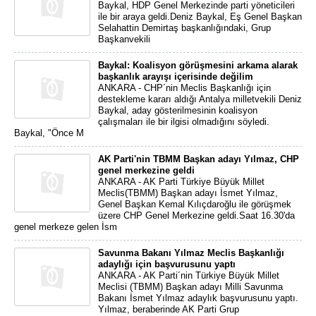
Baykal, HDP Genel Merkezinde parti yöneticileri
ile bir araya geldi.Deniz Baykal, Eş Genel Başkan
Selahattin Demirtaş başkanlığındaki, Grup
Başkanvekili
Baykal: Koalisyon görüşmesini arkama alarak
başkanlık arayışı içerisinde değilim
ANKARA - CHP´nin Meclis Başkanlığı için
destekleme kararı aldığı Antalya milletvekili Deniz
Baykal, aday gösterilmesinin koalisyon
çalışmaları ile bir ilgisi olmadığını söyledi.
Baykal, "Önce M
AK Parti'nin TBMM Başkan adayı Yılmaz, CHP
genel merkezine geldi
ANKARA - AK Parti Türkiye Büyük Millet
Meclis(TBMM) Başkan adayı İsmet Yılmaz,
Genel Başkan Kemal Kılıçdaroğlu ile görüşmek
üzere CHP Genel Merkezine geldi.Saat 16.30'da
genel merkeze gelen İsm
Savunma Bakanı Yılmaz Meclis Başkanlığı
adaylığı için başvurusunu yaptı
ANKARA - AK Parti´nin Türkiye Büyük Millet
Meclisi (TBMM) Başkan adayı Milli Savunma
Bakanı İsmet Yılmaz adaylık başvurusunu yaptı.
Yılmaz, beraberinde AK Parti Grup