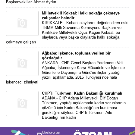
Başkanvekilleri Ahmet Aydın
Milletvekili Koksal: Halkı sokağa çekmeye
çalışanlar haindir
KIRIKKALE - Kobani olaylarını değerlendiren eski
TBMM Milli Savunma Komisyonu Başkanı ve
Kırıkkale Milletvekili Oğuz Kağan Köksal, bu
olaylarda veya başka olaylarda halkı sokağa
çekmeye çalışan
Ağbaba: İşkence, topluma verilen bir
gözdağıdır
ANKARA - CHP Genel Başkan Yardımcısı Veli
Ağbaba, İşkenceye Karşı Mücadele ve İşkence
Görenlerle Dayanışma Günü'ne ilişkin yaptığı
yazılı açıklamada, 2015 Türkiyesi´nde hala
işkenceci zihniyeti
CHP´li Türkmen: Kadın Bakanlığı kurulmalı
ADANA - CHP Adana Milletvekili Elif Doğan
Türkmen, yaptığı açıklamada kadın sorunlarının
çözümü için Kadın Bakanlığı´nın kurulması
gerektiğini söyledi. CHP´li Türkmen, Aile
Bakanlığı´nın kadın