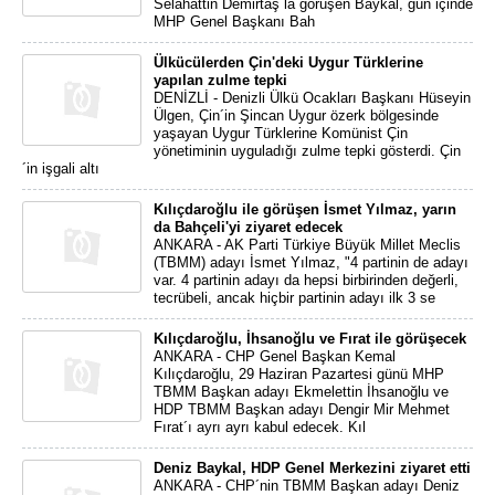
Selahattin Demirtaş´la görüşen Baykal, gün içinde
MHP Genel Başkanı Bah
Ülkücülerden Çin'deki Uygur Türklerine
yapılan zulme tepki
DENİZLİ - Denizli Ülkü Ocakları Başkanı Hüseyin
Ülgen, Çin´in Şincan Uygur özerk bölgesinde
yaşayan Uygur Türklerine Komünist Çin
yönetiminin uyguladığı zulme tepki gösterdi. Çin
´in işgali altı
Kılıçdaroğlu ile görüşen İsmet Yılmaz, yarın
da Bahçeli'yi ziyaret edecek
ANKARA - AK Parti Türkiye Büyük Millet Meclis
(TBMM) adayı İsmet Yılmaz, "4 partinin de adayı
var. 4 partinin adayı da hepsi birbirinden değerli,
tecrübeli, ancak hiçbir partinin adayı ilk 3 se
Kılıçdaroğlu, İhsanoğlu ve Fırat ile görüşecek
ANKARA - CHP Genel Başkan Kemal
Kılıçdaroğlu, 29 Haziran Pazartesi günü MHP
TBMM Başkan adayı Ekmelettin İhsanoğlu ve
HDP TBMM Başkan adayı Dengir Mir Mehmet
Fırat´ı ayrı ayrı kabul edecek. Kıl
Deniz Baykal, HDP Genel Merkezini ziyaret etti
ANKARA - CHP´nin TBMM Başkan adayı Deniz