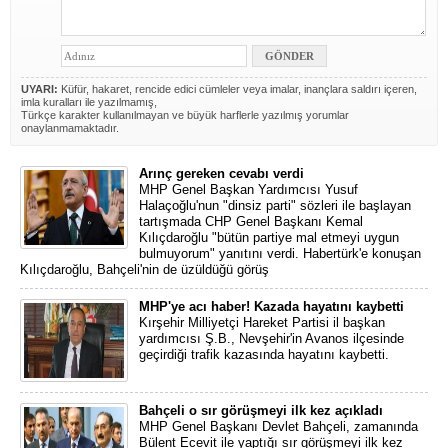
UYARI:
Küfür, hakaret, rencide edici cümleler veya imalar, inançlara saldırı içeren,
imla kuralları ile yazılmamış,
Türkçe karakter kullanılmayan ve büyük harflerle yazılmış yorumlar
onaylanmamaktadır.
Arınç gereken cevabı verdi
MHP Genel Başkan Yardımcısı Yusuf
Halaçoğlu'nun "dinsiz parti" sözleri ile başlayan
tartışmada CHP Genel Başkanı Kemal
Kılıçdaroğlu "bütün partiye mal etmeyi uygun
bulmuyorum" yanıtını verdi. Habertürk'e konuşan
Kılıçdaroğlu, Bahçeli'nin de üzüldüğü görüş
MHP'ye acı haber! Kazada hayatını kaybetti
Kırşehir Milliyetçi Hareket Partisi il başkan
yardımcısı Ş.B., Nevşehir'in Avanos ilçesinde
geçirdiği trafik kazasında hayatını kaybetti.
Bahçeli o sır görüşmeyi ilk kez açıkladı
MHP Genel Başkanı Devlet Bahçeli, zamanında
Bülent Ecevit ile yaptığı sır görüşmeyi ilk kez