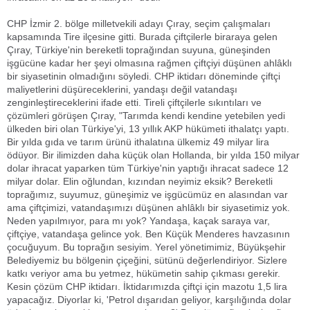
CHP İzmir 2. bölge milletvekili adayı Çıray, seçim çalışmaları
kapsamında Tire ilçesine gitti. Burada çiftçilerle biraraya gelen
Çıray, Türkiye'nin bereketli toprağından suyuna, güneşinden
işgücüne kadar her şeyi olmasına rağmen çiftçiyi düşünen ahlâklı
bir siyasetinin olmadığını söyledi. CHP iktidarı döneminde çiftçi
maliyetlerini düşüreceklerini, yandaşı değil vatandaşı
zenginleştireceklerini ifade etti. Tireli çiftçilerle sıkıntıları ve
çözümleri görüşen Çıray, "Tarımda kendi kendine yetebilen yedi
ülkeden biri olan Türkiye'yi, 13 yıllık AKP hükümeti ithalatçı yaptı.
Bir yılda gıda ve tarım ürünü ithalatına ülkemiz 49 milyar lira
ödüyor. Bir ilimizden daha küçük olan Hollanda, bir yılda 150 milyar
dolar ihracat yaparken tüm Türkiye'nin yaptığı ihracat sadece 12
milyar dolar. Elin oğlundan, kızından neyimiz eksik? Bereketli
toprağımız, suyumuz, güneşimiz ve işgücümüz en alasından var
ama çiftçimizi, vatandaşımızı düşünen ahlâklı bir siyasetimiz yok.
Neden yapılmıyor, para mı yok? Yandaşa, kaçak saraya var,
çiftçiye, vatandaşa gelince yok. Ben Küçük Menderes havzasının
çocuğuyum. Bu toprağın sesiyim. Yerel yönetimimiz, Büyükşehir
Belediyemiz bu bölgenin çiçeğini, sütünü değerlendiriyor. Sizlere
katkı veriyor ama bu yetmez, hükümetin sahip çıkması gerekir.
Kesin çözüm CHP iktidarı. İktidarımızda çiftçi için mazotu 1,5 lira
yapacağız. Diyorlar ki, 'Petrol dışarıdan geliyor, karşılığında dolar