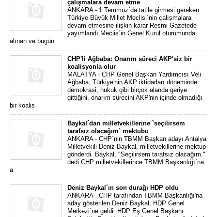
çalışmalara devam etme
ANKARA - 1 Temmuz´da tatile girmesi gereken
Türkiye Büyük Millet Meclisi´nin çalışmalara
devam etmesine ilişkin karar Resmi Gazetede
yayımlandı.Meclis´in Genel Kurul oturumunda
alınan ve bugün
CHP'li Ağbaba: Onarım süreci AKP'siz bir
koalisyonla olur
MALATYA - CHP Genel Başkan Yardımcısı Veli
Ağbaba, Türkiye'nin AKP iktidarları döneminde
demokrasi, hukuk gibi birçok alanda geriye
gittiğini, onarım sürecini AKP'nin içinde olmadığı
bir koalis
Baykal´dan milletvekillerine `seçilirsem
tarafsız olacağım´ mektubu
ANKARA - CHP´nin TBMM Başkan adayı Antalya
Milletvekili Deniz Baykal, milletvekillerine mektup
gönderdi. Baykal, "Seçilirsem tarafsız olacağım."
dedi.CHP milletvekillerince TBMM Başkanlığı´na
a
Deniz Baykal´ın son durağı HDP oldu
ANKARA - CHP tarafından TBMM Başkanlığı'na
aday gösterilen Deniz Baykal, HDP Genel
Merkezi´ne geldi. HDP Eş Genel Başkanı