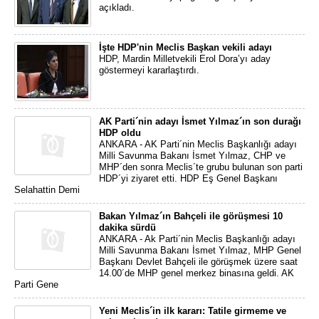
açıkladı.
İşte HDP'nin Meclis Başkan vekili adayı
HDP, Mardin Milletvekili Erol Dora’yı aday
göstermeyi kararlaştırdı.
AK Parti´nin adayı İsmet Yılmaz´ın son durağı
HDP oldu
ANKARA - AK Parti´nin Meclis Başkanlığı adayı
Milli Savunma Bakanı İsmet Yılmaz, CHP ve
MHP´den sonra Meclis´te grubu bulunan son parti
HDP´yi ziyaret etti. HDP Eş Genel Başkanı
Selahattin Demi
Bakan Yılmaz´ın Bahçeli ile görüşmesi 10
dakika sürdü
ANKARA - Ak Parti´nin Meclis Başkanlığı adayı
Milli Savunma Bakanı İsmet Yılmaz, MHP Genel
Başkanı Devlet Bahçeli ile görüşmek üzere saat
14.00´de MHP genel merkez binasına geldi. AK
Parti Gene
Yeni Meclis´in ilk kararı: Tatile girmeme ve