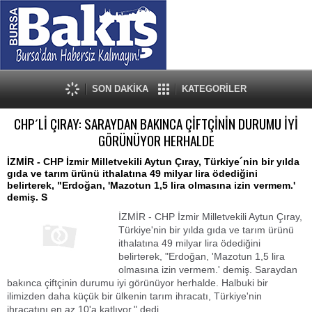
SON DAKİKA
KATEGORİLER
CHP´Lİ ÇIRAY: SARAYDAN BAKINCA ÇİFTÇİNİN DURUMU İYİ
GÖRÜNÜYOR HERHALDE
İZMİR - CHP İzmir Milletvekili Aytun Çıray, Türkiye´nin bir yılda
gıda ve tarım ürünü ithalatına 49 milyar lira ödediğini
belirterek, "Erdoğan, 'Mazotun 1,5 lira olmasına izin vermem.'
demiş. S
İZMİR - CHP İzmir Milletvekili Aytun Çıray,
Türkiye'nin bir yılda gıda ve tarım ürünü
ithalatına 49 milyar lira ödediğini
belirterek, "Erdoğan, 'Mazotun 1,5 lira
olmasına izin vermem.' demiş. Saraydan
bakınca çiftçinin durumu iyi görünüyor herhalde. Halbuki bir
ilimizden daha küçük bir ülkenin tarım ihracatı, Türkiye'nin
ihracatını en az 10'a katlıyor." dedi.