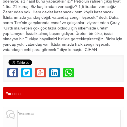
ödeniyor, siz nasıl bunu yapacaksınız?' Petrolün rafineri çıkış fiyatı
1 lira 21 kuruş. Biz kaç liradan vereceğiz? 1,5 liradan vereceğiz.
Zarar eden yok. Hem devlet kazanacak hem köylü kazanacak.
İktidarımızda yandaş değil, vatandaş zenginleşecek." dedi. Daha
sonra Tire'nin çarşılarında esnaf ve çalışanları ziyaret eden Çıray,
"Girdi maliyetleri çok çok fazla olduğu için ülkemizde üretim
yapılamıyor. İşsizlik almış başını gidiyor. Üreten bir ülke, işsizi
olmayan bir Türkiye hayalimizi birlikte gerçekleştireceğiz. Bizim için
yandaş yok, vatandaş var. İktidarımızda halk zenginleşecek,
vatandaşın cebi para görecek." diye konuştu. CİHAN
Yorumlar