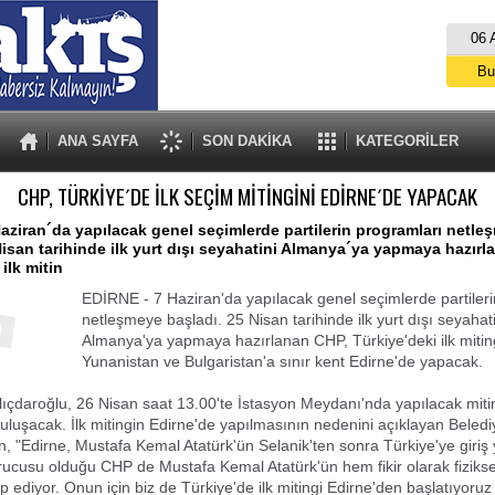
06 
Bu
İs
A
ANA SAYFA
SON DAKİKA
KATEGORİLER
CHP, TÜRKİYE´DE İLK SEÇİM MİTİNGİNİ EDİRNE´DE YAPACAK
aziran´da yapılacak genel seçimlerde partilerin programları netle
Nisan tarihinde ilk yurt dışı seyahatini Almanya´ya yapmaya hazırl
ilk mitin
EDİRNE - 7 Haziran'da yapılacak genel seçimlerde partiler
netleşmeye başladı. 25 Nisan tarihinde ilk yurt dışı seyahati
Almanya'ya yapmaya hazırlanan CHP, Türkiye'deki ilk mitin
Yunanistan ve Bulgaristan'a sınır kent Edirne'de yapacak.
lıçdaroğlu, 26 Nisan saat 13.00'te İstasyon Meydanı'nda yapılacak mit
 buluşacak. İlk mitingin Edirne'de yapılmasının nedenini açıklayan Beled
 "Edirne, Mustafa Kemal Atatürk'ün Selanik'ten sonra Türkiye'ye giriş 
rucusu olduğu CHP de Mustafa Kemal Atatürk'ün hem fikir olarak fiziksel
kip ediyor. Onun için biz de Türkiye'de ilk mitingi Edirne'den başlatıyoruz 