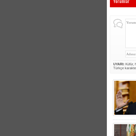
Yorumlar
UYARI:
Küfür, h
Türkçe karakte