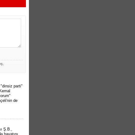
ış,
dinsiz parti"
 Kemal
yorum"
çeli'nin de
sı Ş.B.,
da hayatını