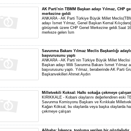
AK Parti'nin TBMM Başkan adayı Yılmaz, CHP ge
merkezine geldi
ANKARA - AK Parti Türkiye Büyük Millet Meclis(T
adayı İsmet Yılmaz, Genel Başkan Kemal Kılıçdaroğl
görüşmek üzere CHP Genel Merkezine geldi.Saat 16
merkeze gelen İsm
Savunma Bakanı Yılmaz Meclis Başkanlığı adaylı
başvurusunu yaptı
ANKARA - AK Parti´nin Türkiye Büyük Millet Meclis
Başkan adayı Milli Savunma Bakanı İsmet Yılmaz a
başvurusunu yaptı. Yılmaz, beraberinde AK Parti Gr
Başkanvekilleri Ahmet Aydın
Milletvekili Koksal: Halkı sokağa çekmeye çalışan
KIRIKKALE - Kobani olaylarını değerlendiren eski T
Savunma Komisyonu Başkanı ve Kırıkkale Milletvek
Kağan Köksal, bu olaylarda veya başka olaylarda ha
çekmeye çalışan
Ağbaba: İşkence, topluma verilen bir gözdağıdır