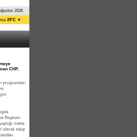
Ağustos 2026
rsa
29°C
▼
tanbul
27°C
nkara
32°C
şmeye
anan CHP,
in programları
ni
gini
ingde
iye Başkanı
yaptığı nokta.
 olarak takip
dediler.