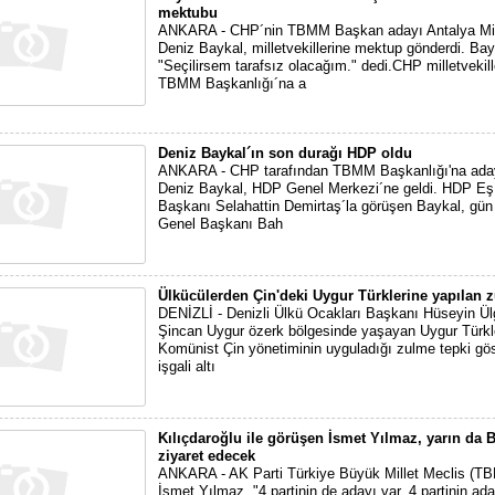
mektubu
ANKARA - CHP´nin TBMM Başkan adayı Antalya Mill
Deniz Baykal, milletvekillerine mektup gönderdi. Bay
"Seçilirsem tarafsız olacağım." dedi.CHP milletvekill
TBMM Başkanlığı´na a
Deniz Baykal´ın son durağı HDP oldu
ANKARA - CHP tarafından TBMM Başkanlığı'na aday
Deniz Baykal, HDP Genel Merkezi´ne geldi. HDP Eş
Başkanı Selahattin Demirtaş´la görüşen Baykal, gü
Genel Başkanı Bah
Ülkücülerden Çin'deki Uygur Türklerine yapılan 
DENİZLİ - Denizli Ülkü Ocakları Başkanı Hüseyin Ül
Şincan Uygur özerk bölgesinde yaşayan Uygur Türkl
Komünist Çin yönetiminin uyguladığı zulme tepki göst
işgali altı
Kılıçdaroğlu ile görüşen İsmet Yılmaz, yarın da B
ziyaret edecek
ANKARA - AK Parti Türkiye Büyük Millet Meclis (T
İsmet Yılmaz, "4 partinin de adayı var. 4 partinin ad