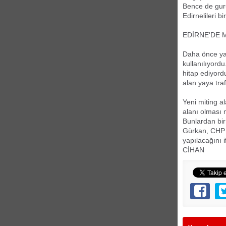
Bence de guru
Edirnelileri b
EDİRNE'DE 
Daha önce yap
kullanılıyord
hitap ediyord
alan yaya tra
Yeni miting a
alanı olması n
Bunlardan bir
Gürkan, CHP 
yapılacağını i
CİHAN