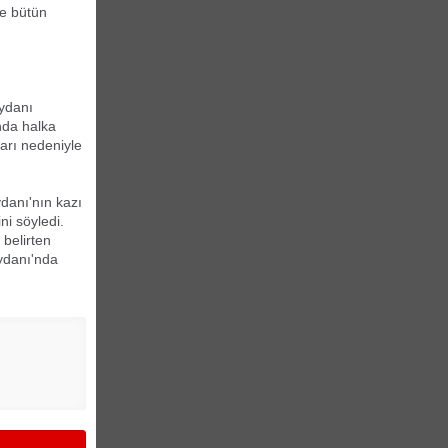
ge bütün
eydanı
nda halka
arı nedeniyle
ydanı'nın kazı
ni söyledi.
 belirten
ydanı'nda