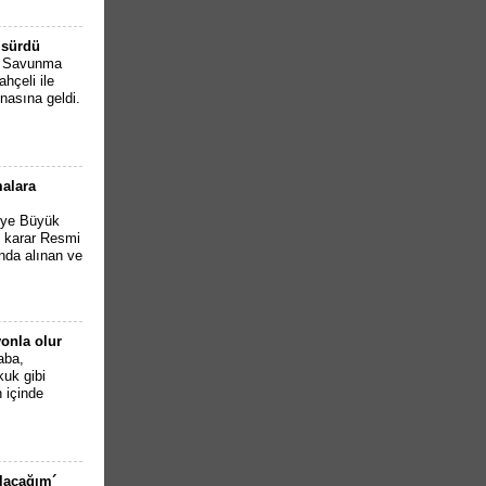
 sürdü
li Savunma
hçeli ile
asına geldi.
malara
iye Büyük
n karar Resmi
nda alınan ve
onla olur
aba,
kuk gibi
n içinde
olacağım´