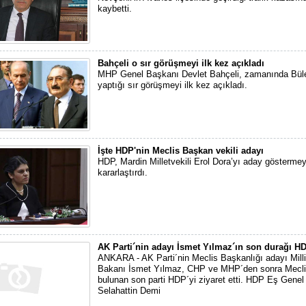
kaybetti.
Bahçeli o sır görüşmeyi ilk kez açıkladı
MHP Genel Başkanı Devlet Bahçeli, zamanında Bülen
yaptığı sır görüşmeyi ilk kez açıkladı.
İşte HDP'nin Meclis Başkan vekili adayı
HDP, Mardin Milletvekili Erol Dora’yı aday göstermey
kararlaştırdı.
AK Parti´nin adayı İsmet Yılmaz´ın son durağı H
ANKARA - AK Parti´nin Meclis Başkanlığı adayı Mil
Bakanı İsmet Yılmaz, CHP ve MHP´den sonra Mecli
bulunan son parti HDP´yi ziyaret etti. HDP Eş Gene
Selahattin Demi