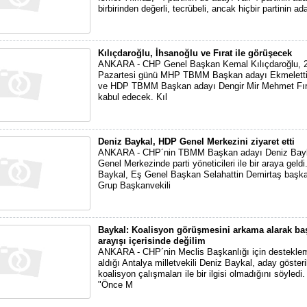
birbirinden değerli, tecrübeli, ancak hiçbir partinin ad
Kılıçdaroğlu, İhsanoğlu ve Fırat ile görüşecek
ANKARA - CHP Genel Başkan Kemal Kılıçdaroğlu, 2
Pazartesi günü MHP TBMM Başkan adayı Ekmeletti
ve HDP TBMM Başkan adayı Dengir Mir Mehmet Fırat
kabul edecek. Kıl
Deniz Baykal, HDP Genel Merkezini ziyaret etti
ANKARA - CHP´nin TBMM Başkan adayı Deniz Bay
Genel Merkezinde parti yöneticileri ile bir araya geld
Baykal, Eş Genel Başkan Selahattin Demirtaş başka
Grup Başkanvekili
Baykal: Koalisyon görüşmesini arkama alarak ba
arayışı içerisinde değilim
ANKARA - CHP´nin Meclis Başkanlığı için desteklem
aldığı Antalya milletvekili Deniz Baykal, aday göster
koalisyon çalışmaları ile bir ilgisi olmadığını söyledi
"Önce M