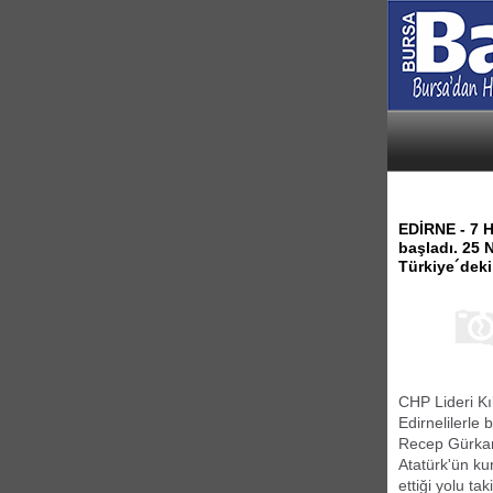
EDİRNE - 7 H
başladı. 25 
Türkiye´deki 
CHP Lideri Kı
Edirnelilerle
Recep Gürkan,
Atatürk'ün ku
ettiği yolu ta