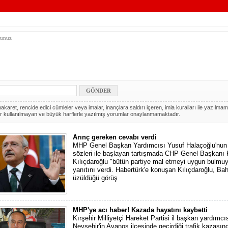
akaret, rencide edici cümleler veya imalar, inançlara saldırı içeren, imla kuralları ile yazılmam
r kullanılmayan ve büyük harflerle yazılmış yorumlar onaylanmamaktadır.
Arınç gereken cevabı verdi
MHP Genel Başkan Yardımcısı Yusuf Halaçoğlu'nun "
sözleri ile başlayan tartışmada CHP Genel Başkanı
Kılıçdaroğlu "bütün partiye mal etmeyi uygun bulmu
yanıtını verdi. Habertürk'e konuşan Kılıçdaroğlu, Bah
üzüldüğü görüş
MHP'ye acı haber! Kazada hayatını kaybetti
Kırşehir Milliyetçi Hareket Partisi il başkan yardımcı
Nevşehir'in Avanos ilçesinde geçirdiği trafik kazasın