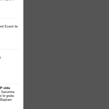
t Ecevit ile
i
DP oldu
li Savunma
s´te grubu
l Başkanı