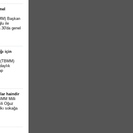
nel
BMM) Başkan
u ile
.30'da genel
ğı için
i (TBMM)
daylık
up
lar haindir
BMM Milli
ili Oğuz
lkı sokağa