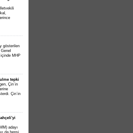
etvekili
kal,
erince
 gösterilen
 Genel
n içinde MHP
zulme tepki
gen, Çin´in
erine
erdi. Çin´in
ahçeli'yi
BMM) adayı
ayı da hepsi