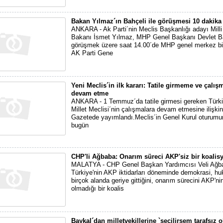
Bakan Yılmaz´ın Bahçeli ile görüşmesi 10 dakika
ANKARA - Ak Parti´nin Meclis Başkanlığı adayı Mil
Bakanı İsmet Yılmaz, MHP Genel Başkanı Devlet Ba
görüşmek üzere saat 14.00´de MHP genel merkez bin
AK Parti Gene
Yeni Meclis´in ilk kararı: Tatile girmeme ve çalış
devam etme
ANKARA - 1 Temmuz´da tatile girmesi gereken Türk
Millet Meclisi´nin çalışmalara devam etmesine ilişki
Gazetede yayımlandı.Meclis´in Genel Kurul oturumu
bugün
CHP'li Ağbaba: Onarım süreci AKP'siz bir koalisy
MALATYA - CHP Genel Başkan Yardımcısı Veli Ağb
Türkiye'nin AKP iktidarları döneminde demokrasi, hu
birçok alanda geriye gittiğini, onarım sürecini AKP'ni
olmadığı bir koalis
Baykal´dan milletvekillerine `seçilirsem tarafsız 