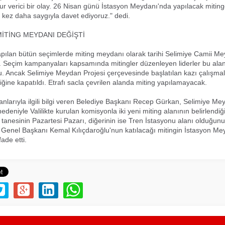
r verici bir olay. 26 Nisan günü İstasyon Meydanı'nda yapılacak mitin
ir kez daha saygıyla davet ediyoruz." dedi.
MİTİNG MEYDANI DEĞİŞTİ
ılan bütün seçimlerde miting meydanı olarak tarihi Selimiye Camii M
u. Seçim kampanyaları kapsamında mitingler düzenleyen liderler bu ala
u. Ancak Selimiye Meydan Projesi çerçevesinde başlatılan kazı çalışmal
fiğine kapatıldı. Etrafı sacla çevrilen alanda miting yapılamayacak.
lanlarıyla ilgili bilgi veren Belediye Başkanı Recep Gürkan, Selimiye Me
edeniyle Valilikte kurulan komisyonla iki yeni miting alanının belirlendiği
 tanesinin Pazartesi Pazarı, diğerinin ise Tren İstasyonu alanı olduğunu
Genel Başkanı Kemal Kılıçdaroğlu'nun katılacağı mitingin İstasyon Me
fade etti.