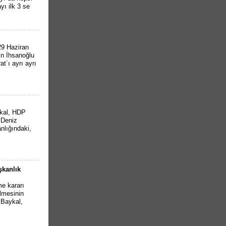
ayı ilk 3 se
9 Haziran
n İhsanoğlu
´ı ayrı ayrı
kal, HDP
i.Deniz
nlığındaki,
şkanlık
e kararı
ilmesinin
. Baykal,