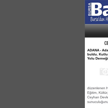
C
ADANA - Adan
buldu. Kutl
Yolu Derneği
düzenlenen H
Eğitim, Kült
Ceyhan Devlet 
sunuculuğunu