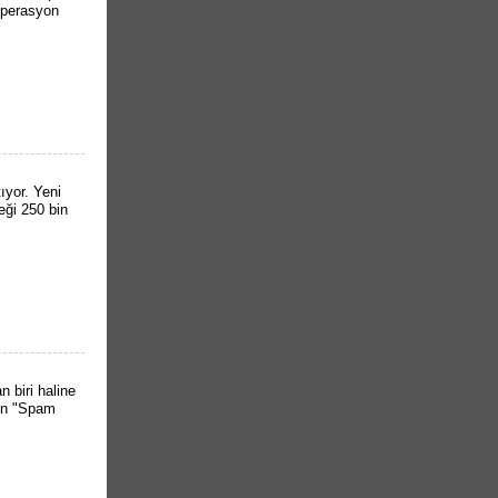
operasyon
tıyor. Yeni
eği 250 bin
 biri haline
ken "Spam