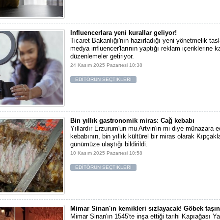
Influencerlara yeni kurallar geliyor!
Ticaret Bakanlığı'nın hazırladığı yeni yönetmelik tas
medya influencer'larının yaptığı reklam içeriklerine 
düzenlemeler getiriyor.
24 Kasım 2025 Pazartesi 10:38
EDİTÖRÜN SEÇTİKLERİ
Bin yıllık gastronomik miras: Cağ kebabı
Yıllardır Erzurum'un mu Artvin'in mi diye münazara e
kebabının, bin yıllık kültürel bir miras olarak Kıpçak
günümüze ulaştığı bildirildi.
10 Kasım 2025 Pazartesi 10:58
EDİTÖRÜN SEÇTİKLERİ
Mimar Sinan'ın kemikleri sızlayacak! Göbek taşın
Mimar Sinan'ın 1545'te inşa ettiği tarihi Kapıağası 