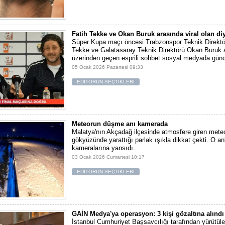
Fatih Tekke ve Okan Buruk arasında viral olan di
Süper Kupa maçı öncesi Trabzonspor Teknik Direktö
Tekke ve Galatasaray Teknik Direktörü Okan Buruk a
üzerinden geçen esprili sohbet sosyal medyada gün
05 Ocak 2026 Pazartesi 09:33
EDİTÖRÜN SEÇTİKLERİ
Meteorun düşme anı kamerada
Malatya'nın Akçadağ ilçesinde atmosfere giren meteo
gökyüzünde yarattığı parlak ışıkla dikkat çekti. O an
kameralarına yansıdı.
03 Ocak 2026 Cumartesi 10:17
EDİTÖRÜN SEÇTİKLERİ
GAİN Medya'ya operasyon: 3 kişi gözaltına alındı
İstanbul Cumhuriyet Başsavcılığı tarafından yürütüle