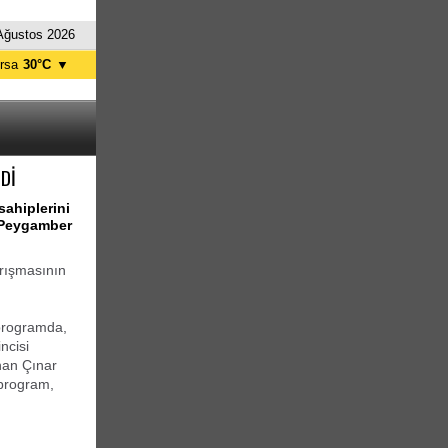
Ağustos 2026
rsa
30°C
▼
tanbul
25°C
nkara
30°C
Dİ
ahiplerini
 Peygamber
rışmasının
 programda,
ncisi
han Çınar
 program,