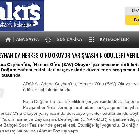
09 
Bu
İs
A
ANA SAYFA
SON DAKİKA
KATEGORİLER
EYHAN´DA HERKES O´NU OKUYOR YARIŞMASININ ÖDÜLLERİ VERİL
a Ceyhan´da, `Herkes O´nu (SAV) Okuyor´ yarışmasının ödülleri s
u Doğum Haftası etkinlikleri çerçevesinde düzenlenen programda,
 tarafında
ADANA - Adana Ceyhan'da, 'Herkes O'nu (SAV) Okuyor' ya
ödülleri sahiplerini buldu.
Kutlu Doğum Haftası etkinlikleri çerçevesinde düzenlenen
Peygamber Yolu Derneği tarafından Türkiye geneli bu yıl iki
erkes O'nu Okuyor yarışmasında dereceye girenler ödüllendirildi. Cey
ür, Yardımlaşma ve Dayanışma Derneğinin (ÇINAR-DER) organize ettiği
Bahçeli Spor Tesislerinde gerçekleşti. Etkinliğe ilgi yoğundu. Etkinliğin
 sanatçı ve oyuncu Ahmet Bozkuş yaptı.