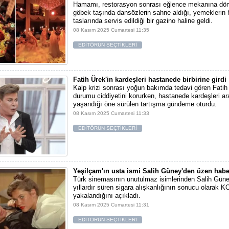
Hamamı, restorasyon sonrası eğlence mekanına dön
göbek taşında dansözlerin sahne aldığı, yemekleri
taslarında servis edildiği bir gazino haline geldi.
08 Kasım 2025 Cumartesi 11:35
EDİTÖRÜN SEÇTİKLERİ
Fatih Ürek'in kardeşleri hastanede birbirine girdi
Kalp krizi sonrası yoğun bakımda tedavi gören Fatih 
durumu ciddiyetini korurken, hastanede kardeşleri a
yaşandığı öne sürülen tartışma gündeme oturdu.
08 Kasım 2025 Cumartesi 11:33
EDİTÖRÜN SEÇTİKLERİ
Yeşilçam'ın usta ismi Salih Güney'den üzen habe
Türk sinemasının unutulmaz isimlerinden Salih Gün
yıllardır süren sigara alışkanlığının sonucu olarak 
yakalandığını açıkladı.
08 Kasım 2025 Cumartesi 11:31
EDİTÖRÜN SEÇTİKLERİ