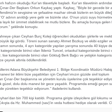
lı hafızın okuduğu Kur'an tilavetiyle başladı. Kur'an tilavetinin ardından
ınar-Der Başkanı Orkun Kaykaç yaptı. Kaykaç, "Böyle bir gecede bir a
ndimiz'in sevgisine ve şefaatine mazhar olmak bizlerin en büyük dileği
 'O' adının anıldığı yere gelir ve bizimle olur. O'nun yüzü suyu hürmetin
 layık bir ümmet olabilirsek ne mutlu bizlere. Bu amaçla buraya gelen
orum." şeklinde konuştu.
neye çıkan Ceyhan Burç Koleji öğrencileri okudukları şiirlerle ve mekt
 büyük ilgi gördü. Töreni sunan sanatçı Ahmet Bozkuş ve ekibi ezgiler ve 
ramın sonunda, 4 ayrı kategoride yapılan yarışma sonunda 40 kişiye değ
ul kategorisinde birinci olan İldeniz Tuncel, ortaokul kategorisinde birinc
 lise kategorisinde birinci olan Göktuğ Berk Bağcı ve yetişkin kategorisi
e çeyrek altınla ödüllendirildi.
düllerini Adana Büyükşehir Belediyesi 1. Bölge Koordinatör Müdürü Habip 
manevi bir iklimi bize yaşattıkları için Ceyhan'ımızın güzide sivil toplum
an Çınar-Der başkanına ve yönetim kurulu üyelerine çok teşekkür ediy
k güzel, dolu dolu manevi bir gece yaşadık. Programda emeği geçen s
de yürekten teşekkür ediyorum." ifadelerini kullandı.
han'dan bin 700 kişi katıldı. Programa girişte izleyicilere gül lokumu v
 Çıkışta da Hz. Muhammed (sav)'in veda hutbesi hediye olarak verildi. 