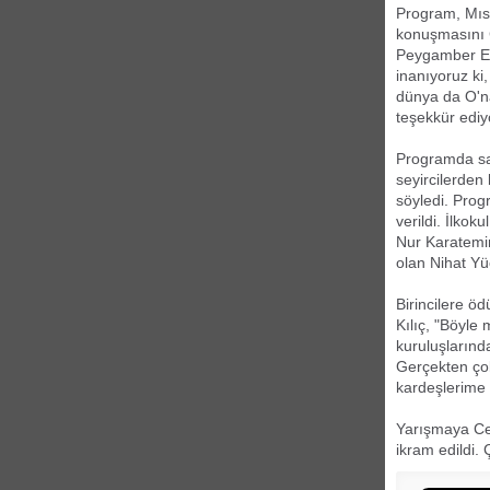
Program, Mısır
konuşmasını Ç
Peygamber Efe
inanıyoruz ki,
dünya da O'na
teşekkür ediy
Programda sah
seyircilerden
söyledi. Prog
verildi. İlkok
Nur Karatemir,
olan Nihat Yüc
Birincilere ö
Kılıç, "Böyle 
kuruluşlarınd
Gerçekten ço
kardeşlerime 
Yarışmaya Cey
ikram edildi.