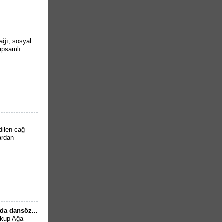
lağı, sosyal
kapsamlı
dilen cağ
lardan
da dansöz...
Yakup Ağa