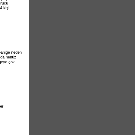
urucu
4 kişi
paniğe neden
toda henüz
lgeye çok
er