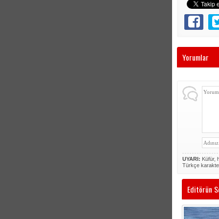
Yorumlar
UYARI:
Küfür, h
Türkçe karakte
Editörün S