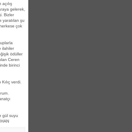
 açılış
raya gelerek,
. Bizler
e yaratılan şu
 herkese çok
uplarla
ilahiler
işik ödüller
i olan Ceren
nde birinci
Kılıç verdi.
orum.
anatçı
e gül suyu
CİHAN