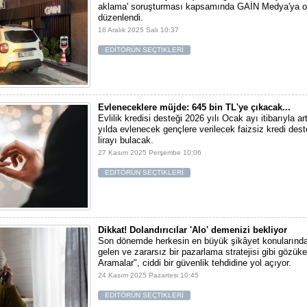
aklama' soruşturması kapsamında GAİN Medya'ya 
düzenlendi.
16 Aralık 2025 Salı 10:37
EDİTÖRÜN SEÇTİKLERİ
Evleneceklere müjde: 645 bin TL'ye çıkacak...
Evlilik kredisi desteği 2026 yılı Ocak ayı itibarıyla ar
yılda evlenecek gençlere verilecek faizsiz kredi dest
lirayı bulacak.
27 Kasım 2025 Perşembe 10:06
EDİTÖRÜN SEÇTİKLERİ
Dikkat! Dolandırıcılar 'Alo' demenizi bekliyor
Son dönemde herkesin en büyük şikâyet konularından
gelen ve zararsız bir pazarlama stratejisi gibi gözü
Aramalar", ciddi bir güvenlik tehdidine yol açıyor.
24 Kasım 2025 Pazartesi 10:45
EDİTÖRÜN SEÇTİKLERİ