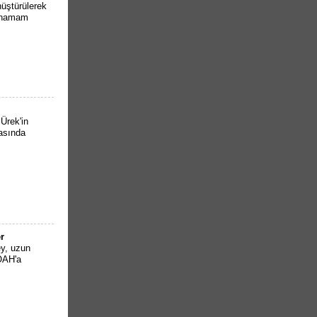
üştürülerek
n hamam
Ürek'in
rasında
r
ey, uzun
KOAH'a