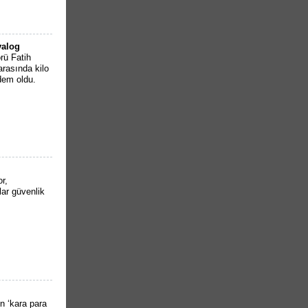
yalog
rü Fatih
rasında kilo
dem oldu.
r,
lar güvenlik
n ‘kara para