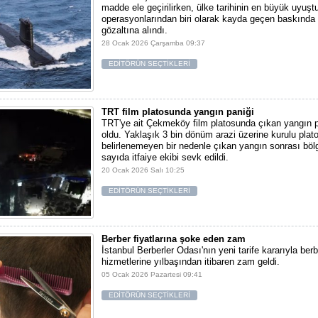
madde ele geçirilirken, ülke tarihinin en büyük uyuşt
operasyonlarından biri olarak kayda geçen baskında 
gözaltına alındı.
28 Ocak 2026 Çarşamba 09:37
EDİTÖRÜN SEÇTİKLERİ
TRT film platosunda yangın paniği
TRT'ye ait Çekmeköy film platosunda çıkan yangın 
oldu. Yaklaşık 3 bin dönüm arazi üzerine kurulu pla
belirlenemeyen bir nedenle çıkan yangın sonrası bö
sayıda itfaiye ekibi sevk edildi.
20 Ocak 2026 Salı 10:25
EDİTÖRÜN SEÇTİKLERİ
Berber fiyatlarına şoke eden zam
İstanbul Berberler Odası'nın yeni tarife kararıyla berb
hizmetlerine yılbaşından itibaren zam geldi.
05 Ocak 2026 Pazartesi 09:41
EDİTÖRÜN SEÇTİKLERİ