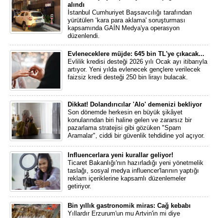
alındı
İstanbul Cumhuriyet Başsavcılığı tarafından
yürütülen ‘kara para aklama' soruşturması
kapsamında GAİN Medya'ya operasyon
düzenlendi.
Evleneceklere müjde: 645 bin TL'ye çıkacak...
Evlilik kredisi desteği 2026 yılı Ocak ayı itibarıyla
artıyor. Yeni yılda evlenecek gençlere verilecek
faizsiz kredi desteği 250 bin lirayı bulacak.
Dikkat! Dolandırıcılar 'Alo' demenizi bekliyor
Son dönemde herkesin en büyük şikâyet
konularından biri haline gelen ve zararsız bir
pazarlama stratejisi gibi gözüken "Spam
Aramalar", ciddi bir güvenlik tehdidine yol açıyor.
Influencerlara yeni kurallar geliyor!
Ticaret Bakanlığı'nın hazırladığı yeni yönetmelik
taslağı, sosyal medya influencer'larının yaptığı
reklam içeriklerine kapsamlı düzenlemeler
getiriyor.
Bin yıllık gastronomik miras: Cağ kebabı
Yıllardır Erzurum'un mu Artvin'in mi diye