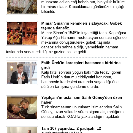
münazara edilen cağ kebabının, bin yıllık kültürel
bir miras olarak Kıpçaklardan günümüze ulaştığı
bildirildi.
Mimar Sinan'ın kemikleri sızlayacak! Göbek
taşında dansöz...
Mimar Sinan'ın 1545'te inşa ettiği tarihi Kapıağası
Yakup Ağa Hamamı, restorasyon sonrası eğlence
mekanına dönüştürülerek göbek taşında
dansözlerin sahne aldığı, yemeklerin hamam
taslarında servis edildiği bir gazino haline geldi.
Fatih Ürek'in kardeşleri hastanede birbirine
girdi
Kalp krizi sonrası yoğun bakımda tedavi gören
Fatih Ürek'in durumu ciddiyetini korurken,
hastanede kardeşleri arasında yaşandığı öne
sürülen tartışma gündeme oturdu.
Yeşilçam'ın usta ismi Salih Güney'den üzen
haber
Türk sinemasının unutulmaz isimlerinden Salih
Güney, uzun yıllardır süren sigara alışkanlığının
sonucu olarak KOAH'a yakalandığını açıkladı.
Tam 107 yaşında... 2 padişah, 12