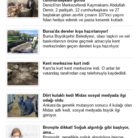
cumhurbaşkanı gördü
Denizli'nin Merkezefendi Kaymakamı Abdullah
Demir, 2 padişah, 12 cumhurbaşkanı ve 27
başbakan gören asırlık çınarın 107'inci yaşını
fidan hediye ederek ve pasta keserek kutladı.
Bursa'da dereler kışa hazırlanıyor!
Bursa Büyükşehir Belediyesi, olası taşkın ve sel
baskınlarının önüne geçmek amacıyla kent
merkezinden geçen dereleri kışa hazırlıyor.
Kent merkezine kurt indi
Kars'ta kurt kent merkezine indi. O anlar bir
vatandaş tarafından cep telefonuyla kaydedildi.
Dört kulaklı kedi Midas sosyal medyada ilgi
odağı oldu
Ankara’da genetik mutasyon sonucu 4 kulağı olan
Midas adlı kedi, sosyal medyada büyük ilgi
görüyor.
Bronşite dikkat! Soğuk algınlığı gibi başlıyor,
ama...
Bronşiolit, genellikle soğuk algınlığına benzer