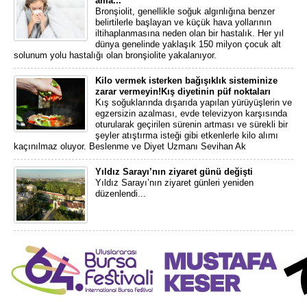
ama...
Bronşiolit, genellikle soğuk algınlığına benzer
belirtilerle başlayan ve küçük hava yollarının
iltihaplanmasına neden olan bir hastalık. Her yıl
dünya genelinde yaklaşık 150 milyon çocuk alt
solunum yolu hastalığı olan bronşiolite yakalanıyor.
Kilo vermek isterken bağışıklık sisteminize
zarar vermeyin!Kış diyetinin püf noktaları
Kış soğuklarında dışarıda yapılan yürüyüşlerin ve
egzersizin azalması, evde televizyon karşısında
oturularak geçirilen sürenin artması ve sürekli bir
şeyler atıştırma isteği gibi etkenlerle kilo alımı
kaçınılmaz oluyor. Beslenme ve Diyet Uzmanı Sevihan Ak
Yıldız Sarayı’nın ziyaret günü değişti
Yıldız Sarayı’nın ziyaret günleri yeniden
düzenlendi...