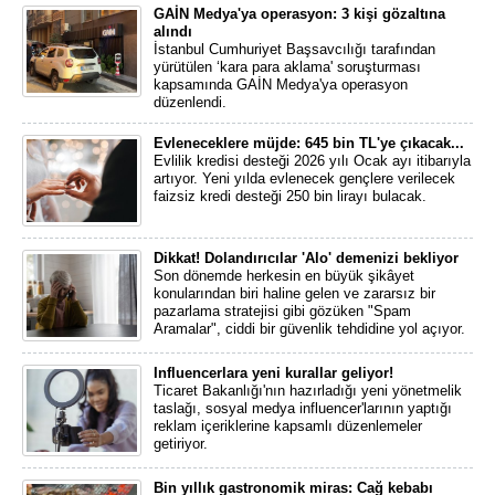
GAİN Medya'ya operasyon: 3 kişi gözaltına
alındı
İstanbul Cumhuriyet Başsavcılığı tarafından
yürütülen ‘kara para aklama' soruşturması
kapsamında GAİN Medya'ya operasyon
düzenlendi.
Evleneceklere müjde: 645 bin TL'ye çıkacak...
Evlilik kredisi desteği 2026 yılı Ocak ayı itibarıyla
artıyor. Yeni yılda evlenecek gençlere verilecek
faizsiz kredi desteği 250 bin lirayı bulacak.
Dikkat! Dolandırıcılar 'Alo' demenizi bekliyor
Son dönemde herkesin en büyük şikâyet
konularından biri haline gelen ve zararsız bir
pazarlama stratejisi gibi gözüken "Spam
Aramalar", ciddi bir güvenlik tehdidine yol açıyor.
Influencerlara yeni kurallar geliyor!
Ticaret Bakanlığı'nın hazırladığı yeni yönetmelik
taslağı, sosyal medya influencer'larının yaptığı
reklam içeriklerine kapsamlı düzenlemeler
getiriyor.
Bin yıllık gastronomik miras: Cağ kebabı