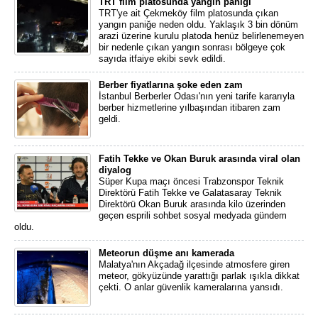
TRT film platosunda yangın paniği
TRT'ye ait Çekmeköy film platosunda çıkan
yangın paniğe neden oldu. Yaklaşık 3 bin dönüm
arazi üzerine kurulu platoda henüz belirlenemeyen
bir nedenle çıkan yangın sonrası bölgeye çok
sayıda itfaiye ekibi sevk edildi.
Berber fiyatlarına şoke eden zam
İstanbul Berberler Odası'nın yeni tarife kararıyla
berber hizmetlerine yılbaşından itibaren zam
geldi.
Fatih Tekke ve Okan Buruk arasında viral olan
diyalog
Süper Kupa maçı öncesi Trabzonspor Teknik
Direktörü Fatih Tekke ve Galatasaray Teknik
Direktörü Okan Buruk arasında kilo üzerinden
geçen esprili sohbet sosyal medyada gündem
oldu.
Meteorun düşme anı kamerada
Malatya'nın Akçadağ ilçesinde atmosfere giren
meteor, gökyüzünde yarattığı parlak ışıkla dikkat
çekti. O anlar güvenlik kameralarına yansıdı.