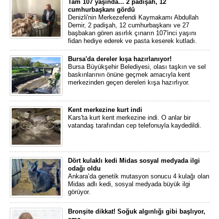
Tam 107 yaşında... 2 padişah, 12
cumhurbaşkanı gördü
Denizli'nin Merkezefendi Kaymakamı Abdullah
Demir, 2 padişah, 12 cumhurbaşkanı ve 27
başbakan gören asırlık çınarın 107'inci yaşını
fidan hediye ederek ve pasta keserek kutladı.
Bursa'da dereler kışa hazırlanıyor!
Bursa Büyükşehir Belediyesi, olası taşkın ve sel
baskınlarının önüne geçmek amacıyla kent
merkezinden geçen dereleri kışa hazırlıyor.
Kent merkezine kurt indi
Kars'ta kurt kent merkezine indi. O anlar bir
vatandaş tarafından cep telefonuyla kaydedildi.
Dört kulaklı kedi Midas sosyal medyada ilgi
odağı oldu
Ankara’da genetik mutasyon sonucu 4 kulağı olan
Midas adlı kedi, sosyal medyada büyük ilgi
görüyor.
Bronşite dikkat! Soğuk algınlığı gibi başlıyor,