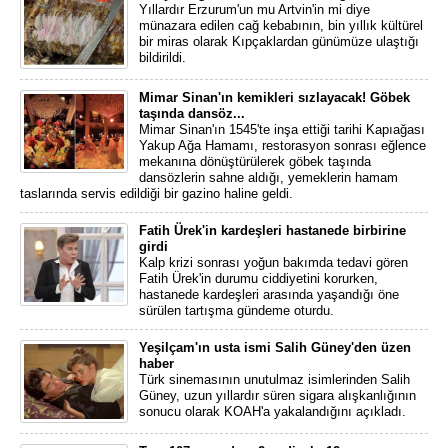
Yıllardır Erzurum'un mu Artvin'in mi diye
münazara edilen cağ kebabının, bin yıllık kültürel
bir miras olarak Kıpçaklardan günümüze ulaştığı
bildirildi.
Mimar Sinan'ın kemikleri sızlayacak! Göbek
taşında dansöz...
Mimar Sinan'ın 1545'te inşa ettiği tarihi Kapıağası
Yakup Ağa Hamamı, restorasyon sonrası eğlence
mekanına dönüştürülerek göbek taşında
dansözlerin sahne aldığı, yemeklerin hamam
taslarında servis edildiği bir gazino haline geldi.
Fatih Ürek'in kardeşleri hastanede birbirine
girdi
Kalp krizi sonrası yoğun bakımda tedavi gören
Fatih Ürek'in durumu ciddiyetini korurken,
hastanede kardeşleri arasında yaşandığı öne
sürülen tartışma gündeme oturdu.
Yeşilçam'ın usta ismi Salih Güney'den üzen
haber
Türk sinemasının unutulmaz isimlerinden Salih
Güney, uzun yıllardır süren sigara alışkanlığının
sonucu olarak KOAH'a yakalandığını açıkladı.