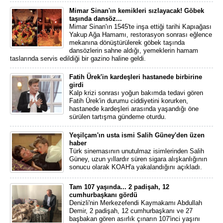
Mimar Sinan'ın kemikleri sızlayacak! Göbek
taşında dansöz...
Mimar Sinan'ın 1545'te inşa ettiği tarihi Kapıağası
Yakup Ağa Hamamı, restorasyon sonrası eğlence
mekanına dönüştürülerek göbek taşında
dansözlerin sahne aldığı, yemeklerin hamam
taslarında servis edildiği bir gazino haline geldi.
Fatih Ürek'in kardeşleri hastanede birbirine
girdi
Kalp krizi sonrası yoğun bakımda tedavi gören
Fatih Ürek'in durumu ciddiyetini korurken,
hastanede kardeşleri arasında yaşandığı öne
sürülen tartışma gündeme oturdu.
Yeşilçam'ın usta ismi Salih Güney'den üzen
haber
Türk sinemasının unutulmaz isimlerinden Salih
Güney, uzun yıllardır süren sigara alışkanlığının
sonucu olarak KOAH'a yakalandığını açıkladı.
Tam 107 yaşında... 2 padişah, 12
cumhurbaşkanı gördü
Denizli'nin Merkezefendi Kaymakamı Abdullah
Demir, 2 padişah, 12 cumhurbaşkanı ve 27
başbakan gören asırlık çınarın 107'inci yaşını