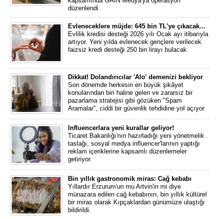
kapsamında GAİN Medya'ya operasyon
düzenlendi.
Evleneceklere müjde: 645 bin TL'ye çıkacak...
Evlilik kredisi desteği 2026 yılı Ocak ayı itibarıyla
artıyor. Yeni yılda evlenecek gençlere verilecek
faizsiz kredi desteği 250 bin lirayı bulacak.
Dikkat! Dolandırıcılar 'Alo' demenizi bekliyor
Son dönemde herkesin en büyük şikâyet
konularından biri haline gelen ve zararsız bir
pazarlama stratejisi gibi gözüken "Spam
Aramalar", ciddi bir güvenlik tehdidine yol açıyor.
Influencerlara yeni kurallar geliyor!
Ticaret Bakanlığı'nın hazırladığı yeni yönetmelik
taslağı, sosyal medya influencer'larının yaptığı
reklam içeriklerine kapsamlı düzenlemeler
getiriyor.
Bin yıllık gastronomik miras: Cağ kebabı
Yıllardır Erzurum'un mu Artvin'in mi diye
münazara edilen cağ kebabının, bin yıllık kültürel
bir miras olarak Kıpçaklardan günümüze ulaştığı
bildirildi.