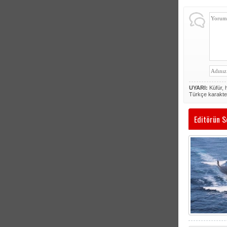
UYARI:
Küfür, h
Türkçe karakte
Editörün S