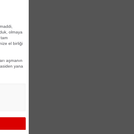
 maddi,
lduk, olmaya
 tam
ze el birliği
nları aşmanın
rasiden yana