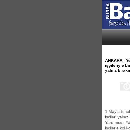
ANKARA - Yen
işçileriyle b
yalnız bıra
1 Mayıs Emek
işçileri yaln
Yardımcısı Yaş
işçilerle kol