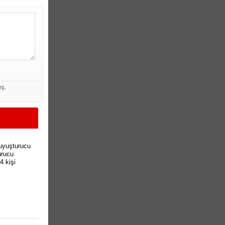
ış,
 uyuşturucu
urucu
4 kişi