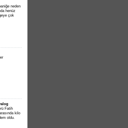
paniğe neden
toda henüz
lgeye çok
er
yalog
rü Fatih
rasında kilo
dem oldu.