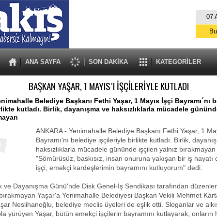
07 
Bu
İs
A
ANA SAYFA
SON DAKİKA
KATEGORİLER
BAŞKAN YAŞAR, 1 MAYIS´I İŞÇİLERİYLE KUTLADI
imahalle Belediye Başkanı Fethi Yaşar, 1 Mayıs İşçi Bayramı´nı b
irlikte kutladı. Birlik, dayanışma ve haksızlıklarla mücadele gününde
kmayan
ANKARA - Yenimahalle Belediye Başkanı Fethi Yaşar, 1 May
Bayramı'nı belediye işçileriyle birlikte kutladı. Birlik, dayan
haksızlıklarla mücadele gününde işçileri yalnız bırakmayan
"Sömürüsüz, baskısız, insan onuruna yakışan bir iş hayatı 
işçi, emekçi kardeşlerimin bayramını kutluyorum" dedi.
 ve Dayanışma Günü'nde Disk Genel-İş Sendikası tarafından düzenle
ız bırakmayan Yaşar'a Yenimahalle Belediyesi Başkan Vekili Mehmet Kart
ar Neslihanoğlu, belediye meclis üyeleri de eşlik etti. Sloganlar ve alkı
 kola yürüyen Yaşar, bütün emekçi işçilerin bayramını kutlayarak, onları