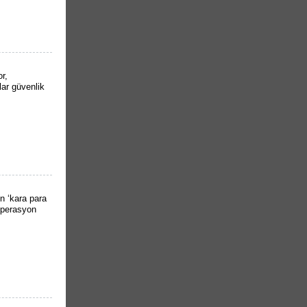
r,
lar güvenlik
n ‘kara para
operasyon