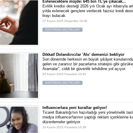
Evleneceklere müjde: 645 bin TL'ye çıkacak...
Evlilik kredisi desteği 2026 yılı Ocak ayı itibarıyla ar
yılda evlenecek gençlere verilecek faizsiz kredi dest
lirayı bulacak.
27 Kasım 2025 Perşembe 10:06
EDİTÖRÜN SEÇTİKLERİ
Dikkat! Dolandırıcılar 'Alo' demenizi bekliyor
Son dönemde herkesin en büyük şikâyet konularından
gelen ve zararsız bir pazarlama stratejisi gibi gözü
Aramalar", ciddi bir güvenlik tehdidine yol açıyor.
24 Kasım 2025 Pazartesi 10:45
EDİTÖRÜN SEÇTİKLERİ
Influencerlara yeni kurallar geliyor!
Ticaret Bakanlığı'nın hazırladığı yeni yönetmelik tas
medya influencer'larının yaptığı reklam içeriklerine 
düzenlemeler getiriyor.
24 Kasım 2025 Pazartesi 10:38