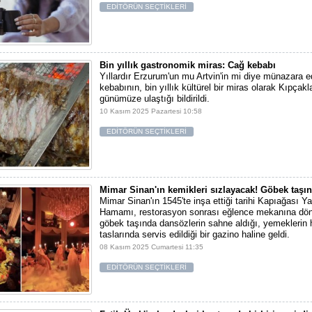
EDİTÖRÜN SEÇTİKLERİ
Bin yıllık gastronomik miras: Cağ kebabı
Yıllardır Erzurum'un mu Artvin'in mi diye münazara e
kebabının, bin yıllık kültürel bir miras olarak Kıpçak
günümüze ulaştığı bildirildi.
10 Kasım 2025 Pazartesi 10:58
EDİTÖRÜN SEÇTİKLERİ
Mimar Sinan'ın kemikleri sızlayacak! Göbek taşın
Mimar Sinan'ın 1545'te inşa ettiği tarihi Kapıağası 
Hamamı, restorasyon sonrası eğlence mekanına dön
göbek taşında dansözlerin sahne aldığı, yemekleri
taslarında servis edildiği bir gazino haline geldi.
08 Kasım 2025 Cumartesi 11:35
EDİTÖRÜN SEÇTİKLERİ