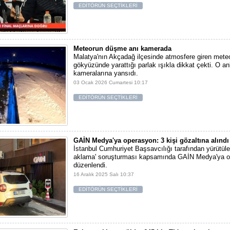
EDİTÖRÜN SEÇTİKLERİ
Meteorun düşme anı kamerada
Malatya'nın Akçadağ ilçesinde atmosfere giren meteo
gökyüzünde yarattığı parlak ışıkla dikkat çekti. O an
kameralarına yansıdı.
03 Ocak 2026 Cumartesi 10:17
EDİTÖRÜN SEÇTİKLERİ
GAİN Medya'ya operasyon: 3 kişi gözaltına alındı
İstanbul Cumhuriyet Başsavcılığı tarafından yürütüle
aklama' soruşturması kapsamında GAİN Medya'ya 
düzenlendi.
16 Aralık 2025 Salı 10:37
EDİTÖRÜN SEÇTİKLERİ