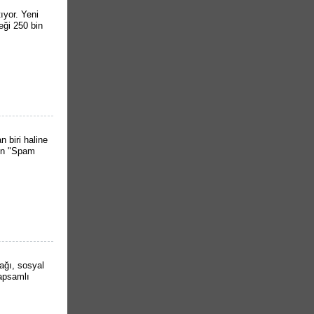
tıyor. Yeni
eği 250 bin
 biri haline
ken "Spam
lağı, sosyal
kapsamlı