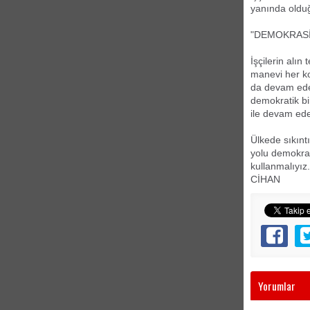
yanında olduğ
"DEMOKRAS
İşçilerin alın
manevi her ko
da devam edec
demokratik bi
ile devam ede
Ülkede sıkınt
yolu demokra
kullanmalıyız.
CİHAN
Yorumlar