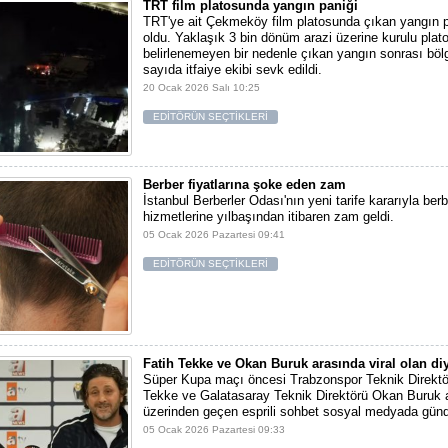
TRT film platosunda yangın paniği
TRT'ye ait Çekmeköy film platosunda çıkan yangın 
oldu. Yaklaşık 3 bin dönüm arazi üzerine kurulu pla
belirlenemeyen bir nedenle çıkan yangın sonrası bö
sayıda itfaiye ekibi sevk edildi.
20 Ocak 2026 Salı 10:25
EDİTÖRÜN SEÇTİKLERİ
Berber fiyatlarına şoke eden zam
İstanbul Berberler Odası'nın yeni tarife kararıyla berb
hizmetlerine yılbaşından itibaren zam geldi.
05 Ocak 2026 Pazartesi 09:41
EDİTÖRÜN SEÇTİKLERİ
Fatih Tekke ve Okan Buruk arasında viral olan di
Süper Kupa maçı öncesi Trabzonspor Teknik Direktö
Tekke ve Galatasaray Teknik Direktörü Okan Buruk a
üzerinden geçen esprili sohbet sosyal medyada gün
05 Ocak 2026 Pazartesi 09:33