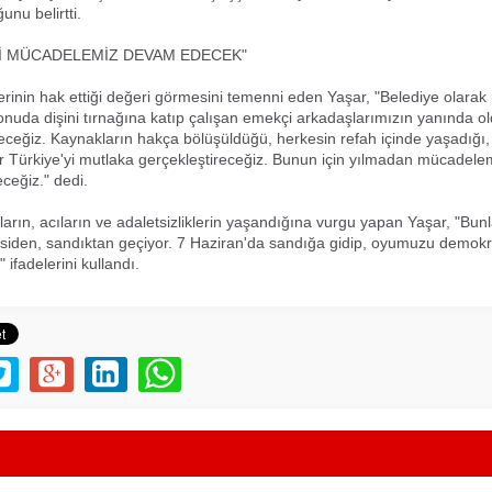
unu belirtti.
İ MÜCADELEMİZ DEVAM EDECEK"
 terinin hak ettiği değeri görmesini temenni eden Yaşar, "Belediye olarak
nuda dişini tırnağına katıp çalışan emekçi arkadaşlarımızın yanında o
eğiz. Kaynakların hakça bölüşüldüğü, herkesin refah içinde yaşadığı,
r Türkiye'yi mutlaka gerçekleştireceğiz. Bunun için yılmadan mücadelemi
ceğiz." dedi.
ıların, acıların ve adaletsizliklerin yaşandığına vurgu yapan Yaşar, "Bu
siden, sandıktan geçiyor. 7 Haziran'da sandığa gidip, oyumuzu demok
" ifadelerini kullandı.