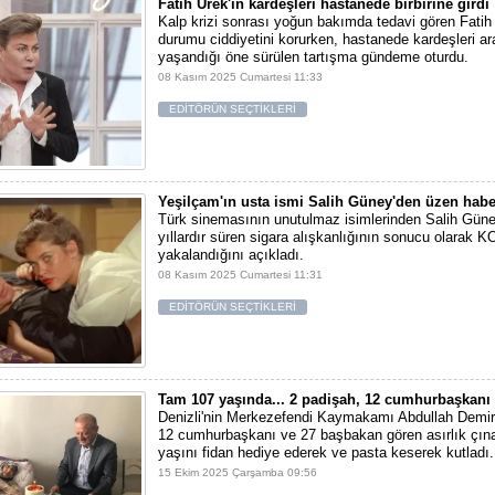
Fatih Ürek'in kardeşleri hastanede birbirine girdi
Kalp krizi sonrası yoğun bakımda tedavi gören Fatih 
durumu ciddiyetini korurken, hastanede kardeşleri a
yaşandığı öne sürülen tartışma gündeme oturdu.
08 Kasım 2025 Cumartesi 11:33
EDİTÖRÜN SEÇTİKLERİ
Yeşilçam'ın usta ismi Salih Güney'den üzen habe
Türk sinemasının unutulmaz isimlerinden Salih Gün
yıllardır süren sigara alışkanlığının sonucu olarak 
yakalandığını açıkladı.
08 Kasım 2025 Cumartesi 11:31
EDİTÖRÜN SEÇTİKLERİ
Tam 107 yaşında... 2 padişah, 12 cumhurbaşkanı
Denizli'nin Merkezefendi Kaymakamı Abdullah Demir,
12 cumhurbaşkanı ve 27 başbakan gören asırlık çınar
yaşını fidan hediye ederek ve pasta keserek kutladı.
15 Ekim 2025 Çarşamba 09:56