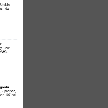
Ürek'in
rasında
r
ey, uzun
KOAH'a
 gördü
 2 padişah,
ın 107'inci