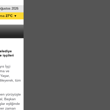
Ağustos 2026
rsa
27°C
▼
tanbul
27°C
nkara
31°C
elediye
 işçileri
ıs İşçi
ışma ve
 Yaşar,
dileyerek, tüm
nen yürüyüşte
al, Başkan
şlar eşliğinde
n her zaman