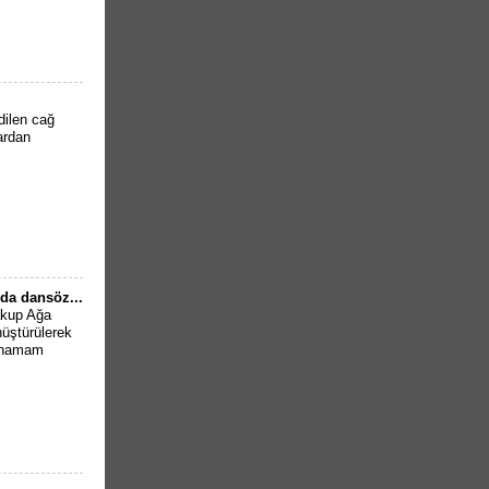
dilen cağ
lardan
da dansöz...
Yakup Ağa
üştürülerek
n hamam