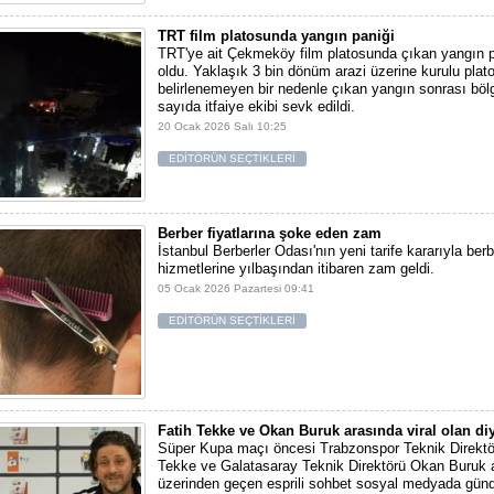
TRT film platosunda yangın paniği
TRT'ye ait Çekmeköy film platosunda çıkan yangın 
oldu. Yaklaşık 3 bin dönüm arazi üzerine kurulu pla
belirlenemeyen bir nedenle çıkan yangın sonrası bö
sayıda itfaiye ekibi sevk edildi.
20 Ocak 2026 Salı 10:25
EDİTÖRÜN SEÇTİKLERİ
Berber fiyatlarına şoke eden zam
İstanbul Berberler Odası'nın yeni tarife kararıyla berb
hizmetlerine yılbaşından itibaren zam geldi.
05 Ocak 2026 Pazartesi 09:41
EDİTÖRÜN SEÇTİKLERİ
Fatih Tekke ve Okan Buruk arasında viral olan di
Süper Kupa maçı öncesi Trabzonspor Teknik Direktö
Tekke ve Galatasaray Teknik Direktörü Okan Buruk a
üzerinden geçen esprili sohbet sosyal medyada gün