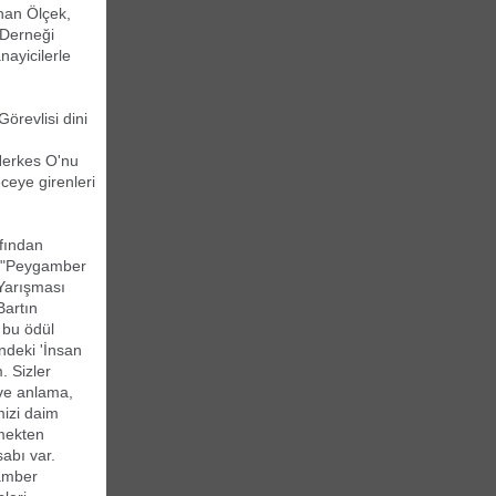
rhan Ölçek,
 Derneği
ayicilerle
örevlisi dini
Herkes O'nu
ceye girenleri
afından
, "Peygamber
Yarışması
Bartın
 bu ödül
ndeki 'İnsan
. Sizler
 ve anlama,
imizi daim
tmekten
abı var.
gamber