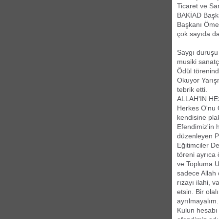
Ticaret ve Sa
BAKİAD Başkan
Başkanı Ömer
çok sayıda dav
Saygı duruşu 
musiki sanatç
Ödül törenin
Okuyor Yarışm
tebrik etti.
ALLAH'IN H
Herkes O'nu O
kendisine pla
Efendimiz'in
düzenleyen Pe
Eğitimciler D
töreni ayrıca
ve Topluma Ul
sadece Allah 
rızayı ilahi, 
etsin. Bir ola
ayrılmayalım.
Kulun hesabı 