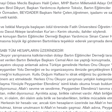
nayi Odası Meclis Başkanı Halil Çelen, MHP Bartın Milletvekili Adayı O
ı Birol Dikyurt, Başkan Yardımcısı Aydemir Toksöz, Bartın Eğitimciler
 Özmaden, BEYDADER Başkanı Nehir Çelen,öğretmen, işadamı ve san
etli katıldı.
ve İstiklal Marşıyla başlayan ödül töreninde Fatih Üniversitesi Öğretim G
ısı Davut Aktepe tarafından Kur'an-ı Kerim okundu, ilahiler söylendi.
de konuşan Bartın Eğitimciler Derneği Başkan Yardımcısı Sinan Caner 
asına büyük ilgi gösteren Bartınlılara teşekkür ederek yarışmada dere
ESABI TÜM HESAPLARIN ÜZERİNDEDİR
kuyor yarışmasına katkılarından dolayı Bartın Eğitimciler Derneği tar
ket verilen Bartın Belediye Başkanı Cemal Akın ise yaptığı konuşmada
 hayatını okuyup anlamak adına Türkiye genelinde Herkes Onu Okuyor 
ygamber Yolu Derneğini ve bu organizasyonu ilimizde gerçekleştiren 
erneği'ni kutluyorum. Kutlu Doğum Haftası'nı idrak ettiğimiz bu günlerde
 önem arz etmektedir. Herkes O'nu Okuyor yarışması yetişkin kategorisi
aşma Yönüyle Peygamber Efendimiz' isimli kitabı okuma fırsatı buldum
diyorsunuz, Allah'ı sevme ve sevdirme, Peygamber Efendimiz'i tanıma
vatan, millet diyorsunuz. Ayrılıkta azap, birlikte rahmet vardır. Allah birliğ
lım, iri olalım, diri olalım asla birlik ve beraberlikten, birlikte mücadele e
 Herkesin bir hesabı var, ancak tüm hesapların üzerinde ise Allah'ın hes
tutmaz, kimse unutmasın ki Allah'ın hesabı şaşmaz. Allah adına, Pey