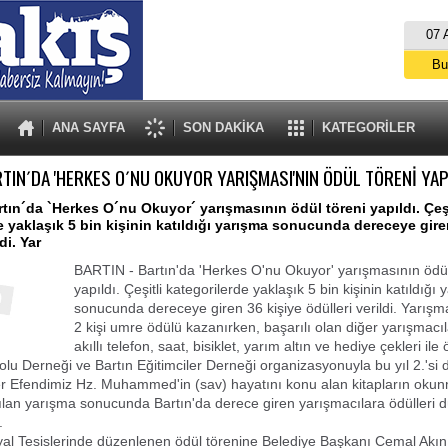
07 
Bu
İs
A
ANA SAYFA
SON DAKİKA
KATEGORİLER
TIN´DA 'HERKES O´NU OKUYOR YARIŞMASI'NIN ÖDÜL TÖRENİ YAP
tın´da `Herkes O´nu Okuyor´ yarışmasının ödül töreni yapıldı. Çeşi
e yaklaşık 5 bin kişinin katıldığı yarışma sonucunda dereceye gire
di. Yar
BARTIN - Bartın'da 'Herkes O'nu Okuyor' yarışmasının ödül
yapıldı. Çeşitli kategorilerde yaklaşık 5 bin kişinin katıldığı
sonucunda dereceye giren 36 kişiye ödülleri verildi. Yarı
2 kişi umre ödülü kazanırken, başarılı olan diğer yarışmacıla
akıllı telefon, saat, bisiklet, yarım altın ve hediye çekleri ile ö
u Derneği ve Bartın Eğitimciler Derneği organizasyonuyla bu yıl 2.'si
 Efendimiz Hz. Muhammed'in (sav) hayatını konu alan kitapların oku
lan yarışma sonucunda Bartın'da derece giren yarışmacılara ödülleri 
.
al Tesislerinde düzenlenen ödül törenine Belediye Başkanı Cemal Akın,