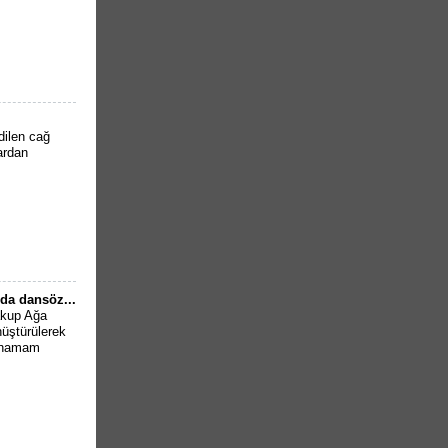
dilen cağ
lardan
da dansöz...
Yakup Ağa
üştürülerek
n hamam