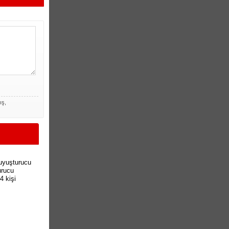
ış,
 uyuşturucu
urucu
4 kişi