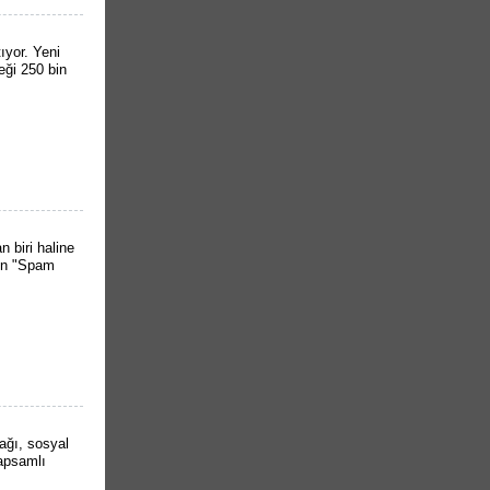
tıyor. Yeni
eği 250 bin
 biri haline
ken "Spam
lağı, sosyal
kapsamlı