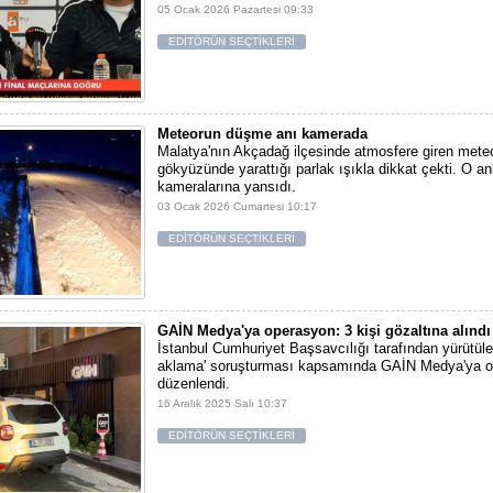
05 Ocak 2026 Pazartesi 09:33
EDİTÖRÜN SEÇTİKLERİ
Meteorun düşme anı kamerada
Malatya'nın Akçadağ ilçesinde atmosfere giren meteo
gökyüzünde yarattığı parlak ışıkla dikkat çekti. O an
kameralarına yansıdı.
03 Ocak 2026 Cumartesi 10:17
EDİTÖRÜN SEÇTİKLERİ
GAİN Medya'ya operasyon: 3 kişi gözaltına alındı
İstanbul Cumhuriyet Başsavcılığı tarafından yürütüle
aklama' soruşturması kapsamında GAİN Medya'ya 
düzenlendi.
16 Aralık 2025 Salı 10:37
EDİTÖRÜN SEÇTİKLERİ