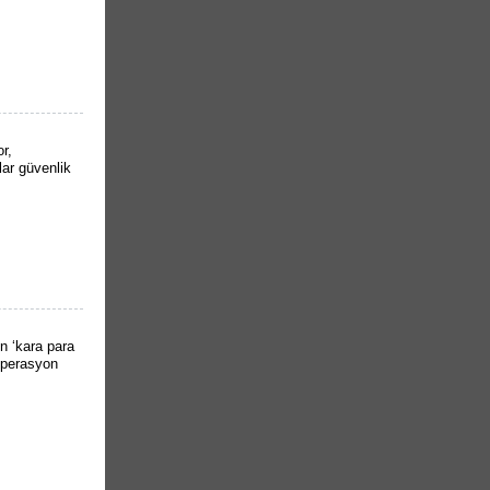
r,
lar güvenlik
n ‘kara para
operasyon