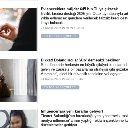
Evleneceklere müjde: 645 bin TL'ye çıkacak...
Evlilik kredisi desteği 2026 yılı Ocak ayı itibarıyla ar
yılda evlenecek gençlere verilecek faizsiz kredi dest
lirayı bulacak.
27 Kasım 2025 Perşembe 10:06
EDİTÖRÜN SEÇTİKLERİ
Dikkat! Dolandırıcılar 'Alo' demenizi bekliyor
Son dönemde herkesin en büyük şikâyet konularından
gelen ve zararsız bir pazarlama stratejisi gibi gözü
Aramalar", ciddi bir güvenlik tehdidine yol açıyor.
24 Kasım 2025 Pazartesi 10:45
EDİTÖRÜN SEÇTİKLERİ
Influencerlara yeni kurallar geliyor!
Ticaret Bakanlığı'nın hazırladığı yeni yönetmelik tas
medya influencer'larının yaptığı reklam içeriklerine 
düzenlemeler getiriyor.