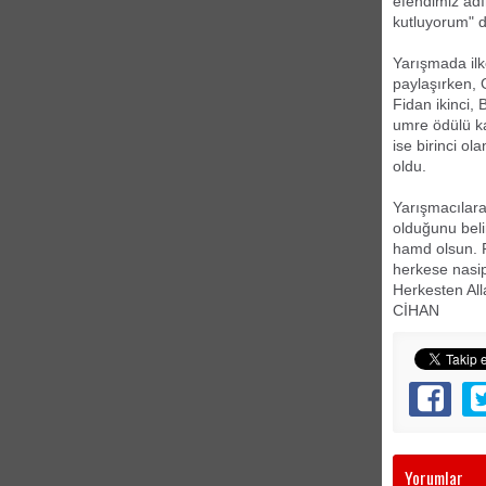
efendimiz adın
kutluyorum" d
Yarışmada ilk
paylaşırken, 
Fidan ikinci,
umre ödülü ka
ise birinci o
oldu.
Yarışmacılara
olduğunu beli
hamd olsun. P
herkese nasi
Herkesten All
CİHAN
Yorumlar