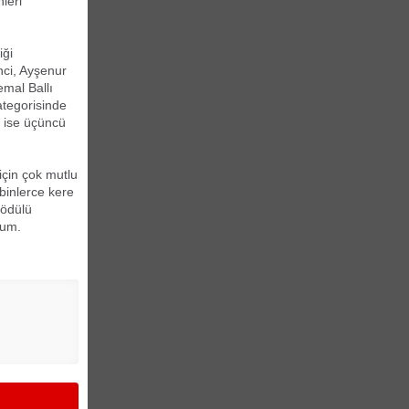
leri
iği
nci, Ayşenur
emal Ballı
ategorisinde
u ise üçüncü
için çok mutlu
binlerce kere
 ödülü
rum.