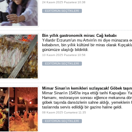
24 Kasım 2025 Pazartesi 10:38
EDİTÖRÜN SEÇTİKLERİ
Bin yıllık gastronomik miras: Cağ kebabı
Yıllardır Erzurum'un mu Artvin'in mi diye münazara e
kebabının, bin yıllık kültürel bir miras olarak Kıpçak
günümüze ulaştığı bildirildi.
10 Kasım 2025 Pazartesi 10:58
EDİTÖRÜN SEÇTİKLERİ
Mimar Sinan'ın kemikleri sızlayacak! Göbek taşın
Mimar Sinan'ın 1545'te inşa ettiği tarihi Kapıağası 
Hamamı, restorasyon sonrası eğlence mekanına dön
göbek taşında dansözlerin sahne aldığı, yemekleri
taslarında servis edildiği bir gazino haline geldi.
08 Kasım 2025 Cumartesi 11:35
EDİTÖRÜN SEÇTİKLERİ