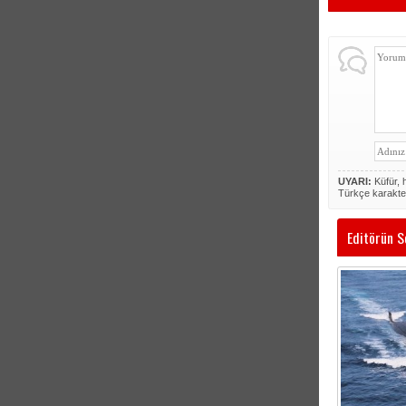
UYARI:
Küfür, h
Türkçe karakte
Editörün S