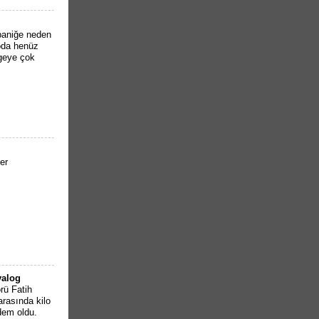
paniğe neden
toda henüz
lgeye çok
er
yalog
rü Fatih
rasında kilo
dem oldu.