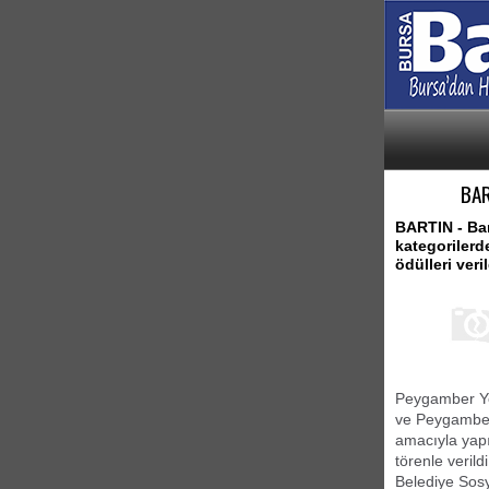
BAR
BARTIN - Bar
kategorilerd
ödülleri veril
Peygamber Yol
ve Peygamber
amacıyla yapı
törenle verildi
Belediye Sosy