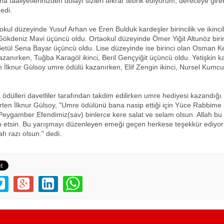
a faaliyetlerinizden dolayı sizleri tekrar tebrik ediyorum, dereceye giren
edi.
okul düzeyinde Yusuf Arhan ve Eren Bulduk kardeşler birincilik ve ikincil
Gökdeniz Mavi üçüncü oldu. Ortaokul düzeyinde Ömer Yiğit Altunöz biri
 Betül Sena Bayar üçüncü oldu. Lise düzeyinde ise birinci olan Osman K
zanırken, Tuğba Karagöl ikinci, Beril Gençyiğit üçüncü oldu. Yetişkin k
lan İlknur Gülsoy umre ödülü kazanırken, Elif Zengin ikinci, Nursel Kumc
 ödülleri davetliler tarafından takdim edilirken umre hediyesi kazandığı 
rten İlknur Gülsoy, "Umre ödülünü bana nasip ettiği için Yüce Rabbime 
eygamber Efendimiz(sav) binlerce kere salat ve selam olsun. Allah bu
p etsin. Bu yarışmayı düzenleyen emeği geçen herkese teşekkür ediyo
ah razı olsun." dedi.