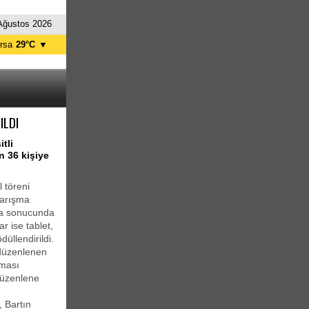
Ağustos 2026
rsa
29°C
▼
tanbul
29°C
nkara
31°C
ILDI
tli
n 36 kişiye
 töreni
 yarışma
şma sonucunda
r ise tablet,
düllendirildi.
 düzenlenen
nması
düzenlene
 Bartın