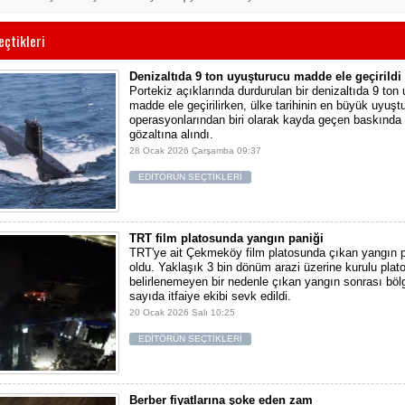
eçtikleri
Denizaltıda 9 ton uyuşturucu madde ele geçirildi
Portekiz açıklarında durdurulan bir denizaltıda 9 ton
madde ele geçirilirken, ülke tarihinin en büyük uyuşt
operasyonlarından biri olarak kayda geçen baskında 
gözaltına alındı.
28 Ocak 2026 Çarşamba 09:37
EDİTÖRÜN SEÇTİKLERİ
TRT film platosunda yangın paniği
TRT'ye ait Çekmeköy film platosunda çıkan yangın 
oldu. Yaklaşık 3 bin dönüm arazi üzerine kurulu pla
belirlenemeyen bir nedenle çıkan yangın sonrası bö
sayıda itfaiye ekibi sevk edildi.
20 Ocak 2026 Salı 10:25
EDİTÖRÜN SEÇTİKLERİ
Berber fiyatlarına şoke eden zam