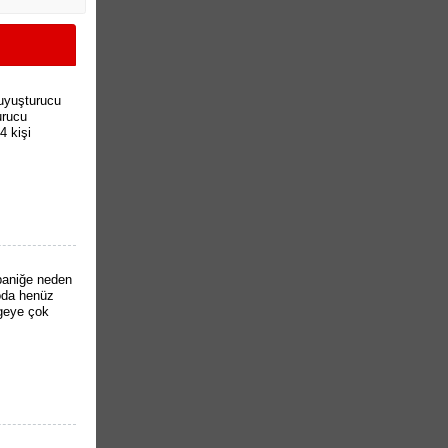
 uyuşturucu
urucu
4 kişi
paniğe neden
toda henüz
lgeye çok