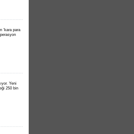
n ‘kara para
operasyon
tıyor. Yeni
eği 250 bin