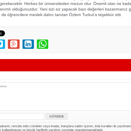
gerekecektir. Herkes bir üniversiteden mezun olur. Önemli olan ne kada
onanımlı olduğunuzdur. Yani sizi siz yapacak bazı değerleri kazanmanız ge
ri de öğrencilere meslek dalını tanıtan Özlem Turkut'a teşekkür etti.
akaret, rencide edici cümleler veya imalar, inançlara saldırı içeren, imla kuralları ile yazılmam
r kullanılmayan ve büyük harflerle yazılmış yorumlar onaylanmamaktadır.