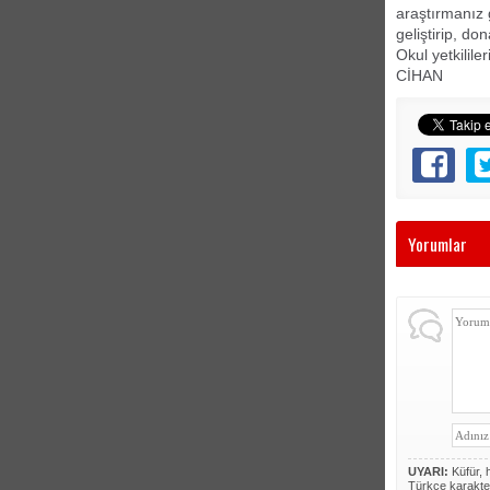
araştırmanız 
geliştirip, d
Okul yetkilile
CİHAN
Yorumlar
UYARI:
Küfür, h
Türkçe karakte