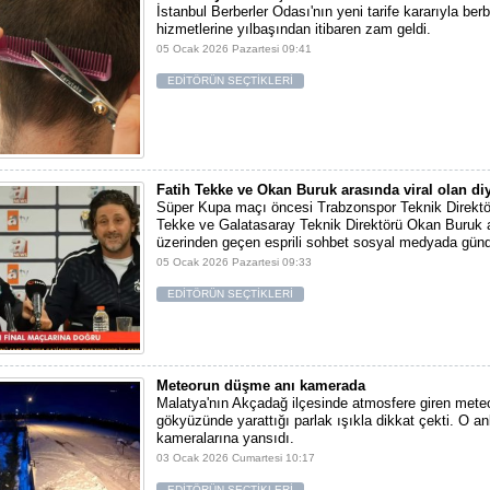
İstanbul Berberler Odası'nın yeni tarife kararıyla berb
hizmetlerine yılbaşından itibaren zam geldi.
05 Ocak 2026 Pazartesi 09:41
EDİTÖRÜN SEÇTİKLERİ
Fatih Tekke ve Okan Buruk arasında viral olan di
Süper Kupa maçı öncesi Trabzonspor Teknik Direktö
Tekke ve Galatasaray Teknik Direktörü Okan Buruk a
üzerinden geçen esprili sohbet sosyal medyada gün
05 Ocak 2026 Pazartesi 09:33
EDİTÖRÜN SEÇTİKLERİ
Meteorun düşme anı kamerada
Malatya'nın Akçadağ ilçesinde atmosfere giren meteo
gökyüzünde yarattığı parlak ışıkla dikkat çekti. O an
kameralarına yansıdı.
03 Ocak 2026 Cumartesi 10:17
EDİTÖRÜN SEÇTİKLERİ