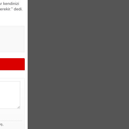
r kendinizi
rekir." dedi.
ış,