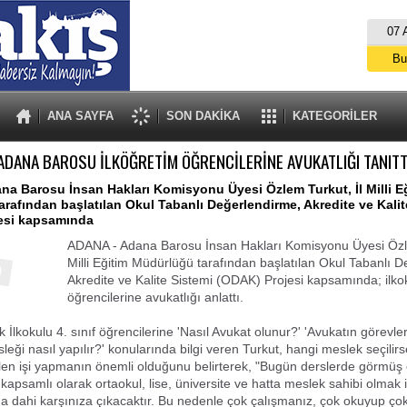
07 
Bu
İs
A
ANA SAYFA
SON DAKİKA
KATEGORİLER
ADANA BAROSU İLKÖĞRETİM ÖĞRENCİLERİNE AVUKATLIĞI TANITT
a Barosu İnsan Hakları Komisyonu Üyesi Özlem Turkut, İl Milli E
rafından başlatılan Okul Tabanlı Değerlendirme, Akredite ve Kalit
esi kapsamında
ADANA - Adana Barosu İnsan Hakları Komisyonu Üyesi Özle
Milli Eğitim Müdürlüğü tarafından başlatılan Okul Tabanlı 
Akredite ve Kalite Sistemi (ODAK) Projesi kapsamında; ilko
öğrencilerine avukatlığı anlattı.
k İlkokulu 4. sınıf öğrencilerine 'Nasıl Avukat olunur?' 'Avukatın görevler
leği nasıl yapılır?' konularında bilgi veren Turkut, hangi meslek seçilirs
ilen işi yapmanın önemli olduğunu belirterek, "Bugün derslerde görmüş
apsamlı olarak ortaokul, lise, üniversite ve hatta meslek sahibi olmak iç
rda dahi karşınıza çıkacaktır. Bu nedenle çok çalışmanız, çok okuyup ço