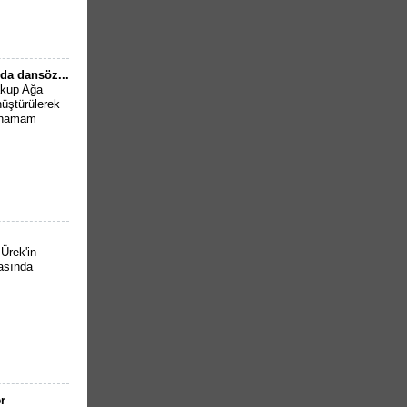
da dansöz...
Yakup Ağa
üştürülerek
n hamam
Ürek'in
rasında
r