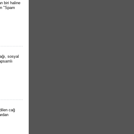
 biri haline
ken "Spam
lağı, sosyal
kapsamlı
dilen cağ
lardan