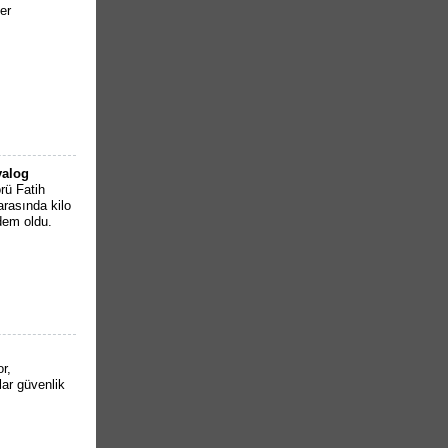
er
yalog
rü Fatih
rasında kilo
dem oldu.
r,
lar güvenlik