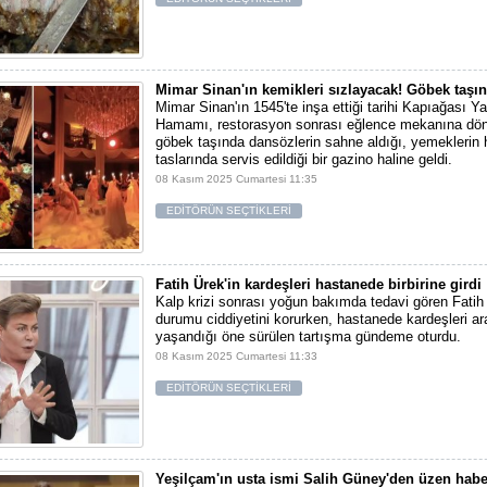
Mimar Sinan'ın kemikleri sızlayacak! Göbek taşın
Mimar Sinan'ın 1545'te inşa ettiği tarihi Kapıağası 
Hamamı, restorasyon sonrası eğlence mekanına dön
göbek taşında dansözlerin sahne aldığı, yemekleri
taslarında servis edildiği bir gazino haline geldi.
08 Kasım 2025 Cumartesi 11:35
EDİTÖRÜN SEÇTİKLERİ
Fatih Ürek'in kardeşleri hastanede birbirine girdi
Kalp krizi sonrası yoğun bakımda tedavi gören Fatih 
durumu ciddiyetini korurken, hastanede kardeşleri a
yaşandığı öne sürülen tartışma gündeme oturdu.
08 Kasım 2025 Cumartesi 11:33
EDİTÖRÜN SEÇTİKLERİ
Yeşilçam'ın usta ismi Salih Güney'den üzen habe