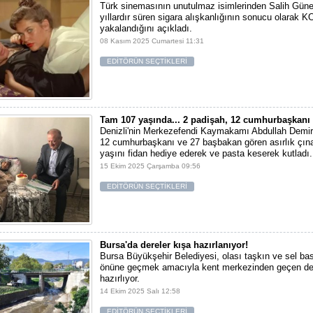
Türk sinemasının unutulmaz isimlerinden Salih Gün
yıllardır süren sigara alışkanlığının sonucu olarak 
yakalandığını açıkladı.
08 Kasım 2025 Cumartesi 11:31
EDİTÖRÜN SEÇTİKLERİ
Tam 107 yaşında... 2 padişah, 12 cumhurbaşkanı
Denizli'nin Merkezefendi Kaymakamı Abdullah Demir,
12 cumhurbaşkanı ve 27 başbakan gören asırlık çınar
yaşını fidan hediye ederek ve pasta keserek kutladı.
15 Ekim 2025 Çarşamba 09:56
EDİTÖRÜN SEÇTİKLERİ
Bursa'da dereler kışa hazırlanıyor!
Bursa Büyükşehir Belediyesi, olası taşkın ve sel bas
önüne geçmek amacıyla kent merkezinden geçen der
hazırlıyor.
14 Ekim 2025 Salı 12:58
EDİTÖRÜN SEÇTİKLERİ