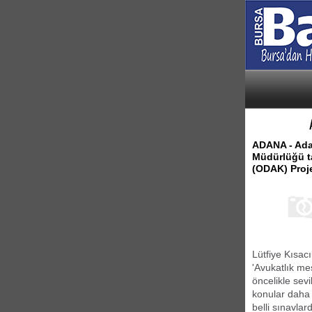
ADANA - Adan
Müdürlüğü ta
(ODAK) Proj
Lütfiye Kısacı
'Avukatlık mes
öncelikle sev
konular daha k
belli sınavla