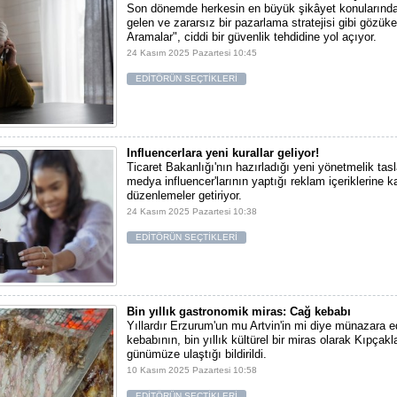
Son dönemde herkesin en büyük şikâyet konularından
gelen ve zararsız bir pazarlama stratejisi gibi gözü
Aramalar", ciddi bir güvenlik tehdidine yol açıyor.
24 Kasım 2025 Pazartesi 10:45
EDİTÖRÜN SEÇTİKLERİ
Influencerlara yeni kurallar geliyor!
Ticaret Bakanlığı'nın hazırladığı yeni yönetmelik tas
medya influencer'larının yaptığı reklam içeriklerine 
düzenlemeler getiriyor.
24 Kasım 2025 Pazartesi 10:38
EDİTÖRÜN SEÇTİKLERİ
Bin yıllık gastronomik miras: Cağ kebabı
Yıllardır Erzurum'un mu Artvin'in mi diye münazara e
kebabının, bin yıllık kültürel bir miras olarak Kıpçak
günümüze ulaştığı bildirildi.
10 Kasım 2025 Pazartesi 10:58
EDİTÖRÜN SEÇTİKLERİ