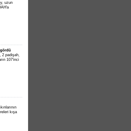
ey, uzun
KOAH'a
 gördü
 2 padişah,
ın 107'inci
kınlarının
eleri kışa