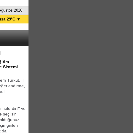
Ağustos 2026
rsa
29°C
▼
tanbul
29°C
nkara
32°C
I
ğitim
e Sistemi
m Turkut, İl
Değerlendirme,
kul
i nelerdir?' ve
e seçilsin
 olduğunuz
in girilen
k da