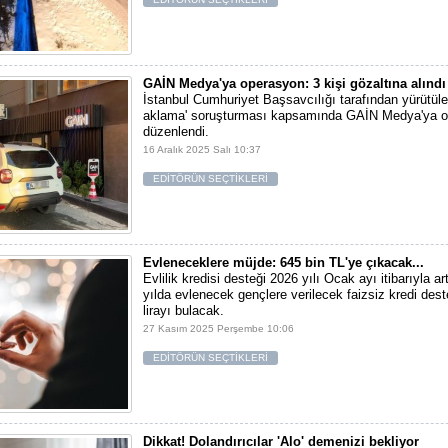
GAİN Medya'ya operasyon: 3 kişi gözaltına alındı
İstanbul Cumhuriyet Başsavcılığı tarafından yürütüle
aklama' soruşturması kapsamında GAİN Medya'ya 
düzenlendi.
16 Aralık 2025 Salı 10:37
EDİTÖRÜN SEÇTİKLERİ
Evleneceklere müjde: 645 bin TL'ye çıkacak...
Evlilik kredisi desteği 2026 yılı Ocak ayı itibarıyla ar
yılda evlenecek gençlere verilecek faizsiz kredi dest
lirayı bulacak.
27 Kasım 2025 Perşembe 10:06
EDİTÖRÜN SEÇTİKLERİ
Dikkat! Dolandırıcılar 'Alo' demenizi bekliyor