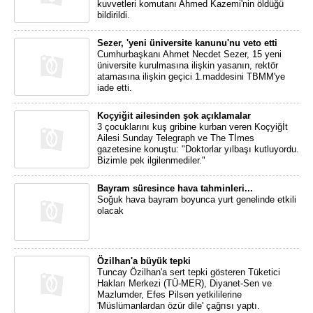
kuvvetleri komutanı Ahmed Kazemi'nin öldüğü
bildirildi.
Sezer, 'yeni üniversite kanunu'nu veto etti
Cumhurbaşkanı Ahmet Necdet Sezer, 15 yeni
üniversite kurulmasına ilişkin yasanın, rektör
atamasına ilişkin geçici 1.maddesini TBMM'ye
iade etti.
Koçyiğit ailesinden şok açıklamalar
3 çocuklarını kuş gribine kurban veren Koçyiğİt
Ailesi Sunday Telegraph ve The Tİmes
gazetesine konuştu: "Doktorlar yılbaşı kutluyordu.
Bizimle pek ilgilenmediler."
Bayram süresince hava tahminleri...
Soğuk hava bayram boyunca yurt genelinde etkili
olacak
Özilhan'a büyük tepki
Tuncay Özilhan'a sert tepki gösteren Tüketici
Hakları Merkezi (TÜ-MER), Diyanet-Sen ve
Mazlumder, Efes Pilsen yetkililerine
'Müslümanlardan özür dile' çağrısı yaptı.