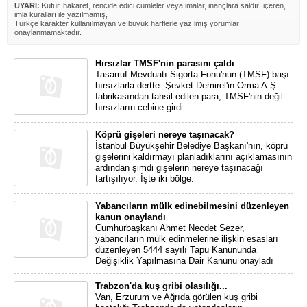
UYARI:
Küfür, hakaret, rencide edici cümleler veya imalar, inançlara saldırı içeren,
imla kuralları ile yazılmamış,
Türkçe karakter kullanılmayan ve büyük harflerle yazılmış yorumlar
onaylanmamaktadır.
Hırsızlar TMSF'nin parasını çaldı
Tasarruf Mevduatı Sigorta Fonu'nun (TMSF) başı
hırsızlarla dertte. Şevket Demirel'in Orma A.Ş
fabrikasından tahsil edilen para, TMSF'nin değil
hırsızların cebine girdi.
Köprü gişeleri nereye taşınacak?
İstanbul Büyükşehir Belediye Başkanı'nın, köprü
gişelerini kaldırmayı planladıklarını açıklamasının
ardından şimdi gişelerin nereye taşınacağı
tartışılıyor. İşte iki bölge.
Yabancıların mülk edinebilmesini düzenleyen
kanun onaylandı
Cumhurbaşkanı Ahmet Necdet Sezer,
yabancıların mülk edinmelerine ilişkin esasları
düzenleyen 5444 sayılı Tapu Kanununda
Değişiklik Yapılmasına Dair Kanunu onayladı
Trabzon'da kuş gribi olasılığı...
Van, Erzurum ve Ağrıda görülen kuş gribi