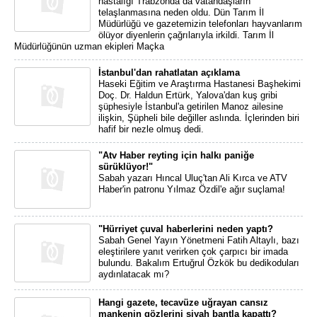
hastalığı Trabzonda da vatandaşların
telaşlanmasına neden oldu. Dün Tarım İl
Müdürlüğü ve gazetemizin telefonları hayvanlarım
ölüyor diyenlerin çağrılarıyla irkildi. Tarım İl
Müdürlüğünün uzman ekipleri Maçka
İstanbul'dan rahatlatan açıklama
Haseki Eğitim ve Araştırma Hastanesi Başhekimi
Doç. Dr. Haldun Ertürk, Yalova'dan kuş gribi
şüphesiyle İstanbul'a getirilen Manoz ailesine
ilişkin, Şüpheli bile değiller aslında. İçlerinden biri
hafif bir nezle olmuş dedi.
"Atv Haber reyting için halkı paniğe
sürüklüyor!"
Sabah yazarı Hıncal Uluç'tan Ali Kırca ve ATV
Haber'in patronu Yılmaz Özdil'e ağır suçlama!
"Hürriyet çuval haberlerini neden yaptı?
Sabah Genel Yayın Yönetmeni Fatih Altaylı, bazı
eleştirilere yanıt verirken çok çarpıcı bir imada
bulundu. Bakalım Ertuğrul Özkök bu dedikoduları
aydınlatacak mı?
Hangi gazete, tecavüze uğrayan cansız
mankenin gözlerini siyah bantla kapattı?