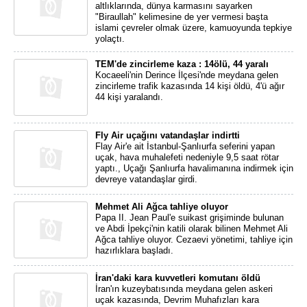
altlıklarında, dünya karmasını sayarken
"Biraullah" kelimesine de yer vermesi başta
islami çevreler olmak üzere, kamuoyunda tepkiye
yolaçtı.
TEM'de zincirleme kaza : 14ölü, 44 yaralı
Kocaeeli'nin Derince İlçesi'nde meydana gelen
zincirleme trafik kazasında 14 kişi öldü, 4'ü ağır
44 kişi yaralandı.
Fly Air uçağını vatandaşlar indirtti
Flay Air'e ait İstanbul-Şanlıurfa seferini yapan
uçak, hava muhalefeti nedeniyle 9,5 saat rötar
yaptı., Uçağı Şanlıurfa havalimanına indirmek için
devreye vatandaşlar girdi.
Mehmet Ali Ağca tahliye oluyor
Papa II. Jean Paul'e suikast grişiminde bulunan
ve Abdi İpekçi'nin katili olarak bilinen Mehmet Ali
Ağca tahliye oluyor. Cezaevi yönetimi, tahliye için
hazırlıklara başladı.
İran'daki kara kuvvetleri komutanı öldü
İran'ın kuzeybatısında meydana gelen askeri
uçak kazasında, Devrim Muhafızları kara