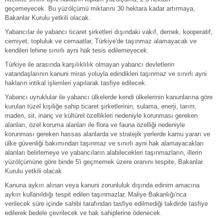
geçemeyecek. Bu yüzölçümü miktarını 30 hektara kadar artırmaya,
Bakanlar Kurulu yetkili olacak.
Yabancılar ile yabancı ticaret şirketleri dışındaki vakıf, dernek, kooperatif,
cemiyet, topluluk ve cemaatlar, Türkiye'de taşınmaz alamayacak ve
kendileri lehine sınırlı ayni hak tesis edilemeyecek.
Türkiye ile arasında karşılıklılık olmayan yabancı devletlerin
vatandaşlarının kanuni miras yoluyla edindikleri taşınmaz ve sınırlı ayni
hakların intikal işlemleri yapılarak tasfiye edilecek.
Yabancı uyruklular ile yabancı ülkelerde kendi ülkelerinin kanunlarına göre
kurulan tüzel kişiliğe sahip ticaret şirketlerinin, sulama, enerji, tarım,
maden, sit, inanç ve kültürel özellikleri nedeniyle korunması gereken
alanları, özel koruma alanları ile flora ve fauna özelliği nedeniyle
korunması gereken hassas alanlarda ve stratejik yerlerde kamu yararı ve
ülke güvenliği bakımından taşınmaz ve sınırlı ayni hak alamayacakları
alanları belirlemeye ve yabancıların alabilecekleri taşınmazların, illerin
yüzölçümüne göre binde 5'i geçmemek üzere oranını tespite, Bakanlar
Kurulu yetkili olacak.
Kanuna aykırı alınan veya kanuni zorunluluk dışında edinim amacına
aykırı kullanıldığı tespit edilen taşınmazlar, Maliye Bakanlığı'nca
verilecek süre içinde sahibi tarafından tasfiye edilmediği takdirde tasfiye
edilerek bedele çevrilecek ve hak sahiplerine ödenecek.