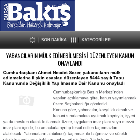
SON DAKİKA
KATEGORİLER
YABANCILARIN MÜLK EDİNEBİLMESİNİ DÜZENLEYEN KANUN
ONAYLANDI
Cumhurbaşkanı Ahmet Necdet Sezer, yabancıların mülk
edinmelerine ilişkin esasları düzenleyen 5444 sayılı Tapu
Kanununda Değişiklik Yapılmasına Dair Kanunu onayladı
Cumhurbaşkanlığı Basın Merkezi'nden
yapılan açıklamaya göre, kanun yayımlanmak
üzere Başbakanlığa gönderildi.
Kanuna göre, yabancılar, karşılıklı olmak ve
kanuni sınırlamalara uyulmak kaydıyla, işyeri
ya da mesken olarak kullanmak üzere, uygulama imar planı veya mevzii
imar planı içinde, bu amaçlarla ayrılıp tescil edilen taşınmazları
alabilecek. Yabancıların alabileceği taşınmaz ile bağımsız ve sürekli
nitelikte sınırlı ayni hakların toplam yüzölçümü, 2.5 hektarı