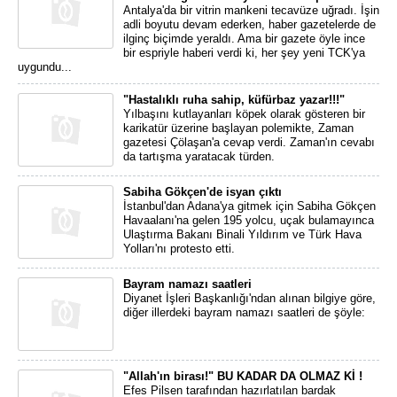
Antalya'da bir vitrin mankeni tecavüze uğradı. İşin
adli boyutu devam ederken, haber gazetelerde de
ilginç biçimde yeraldı. Ama bir gazete öyle ince
bir espriyle haberi verdi ki, her şey yeni TCK'ya
uygundu...
"Hastalıklı ruha sahip, küfürbaz yazar!!!"
Yılbaşını kutlayanları köpek olarak gösteren bir
karikatür üzerine başlayan polemikte, Zaman
gazetesi Çölaşan'a cevap verdi. Zaman'ın cevabı
da tartışma yaratacak türden.
Sabiha Gökçen'de isyan çıktı
İstanbul'dan Adana'ya gitmek için Sabiha Gökçen
Havaalanı'na gelen 195 yolcu, uçak bulamayınca
Ulaştırma Bakanı Binali Yıldırım ve Türk Hava
Yolları'nı protesto etti.
Bayram namazı saatleri
Diyanet İşleri Başkanlığı'ndan alınan bilgiye göre,
diğer illerdeki bayram namazı saatleri de şöyle:
"Allah'ın birası!" BU KADAR DA OLMAZ Kİ !
Efes Pilsen tarafından hazırlatılan bardak