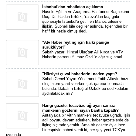
İstanbul'dan rahatlatan açıklama
Haseki Eğitim ve Araştırma Hastanesi Başhekimi
Doç. Dr. Haldun Ertürk, Yalova'dan kuş gribi
şüphesiyle İstanbul'a getirilen Manoz ailesine
ilişkin, Şüpheli bile değiller aslında. İçlerinden biri
hafif bir nezle olmuş dedi.
"Atv Haber reyting için halkı paniğe
sürüklüyor!"
Sabah yazarı Hıncal Uluç'tan Ali Kırca ve ATV
Haber'in patronu Yılmaz Özdil'e ağır suçlama!
"Hürriyet çuval haberlerini neden yaptı?
Sabah Genel Yayın Yönetmeni Fatih Altaylı, bazı
eleştirilere yanıt verirken çok çarpıcı bir imada
bulundu. Bakalım Ertuğrul Özkök bu dedikoduları
aydınlatacak mı?
Hangi gazete, tecavüze uğrayan cansız
mankenin gözlerini siyah bantla kapattı?
Antalya'da bir vitrin mankeni tecavüze uğradı. İşin
adli boyutu devam ederken, haber gazetelerde de
ilginç biçimde yeraldı. Ama bir gazete öyle ince
bir espriyle haberi verdi ki, her şey yeni TCK'ya
uygundu...