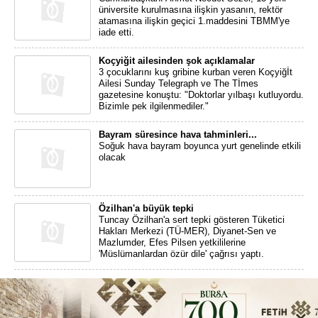
üniversite kurulmasına ilişkin yasanın, rektör
atamasına ilişkin geçici 1.maddesini TBMM'ye
iade etti.
Koçyiğit ailesinden şok açıklamalar
3 çocuklarını kuş gribine kurban veren Koçyiğİt
Ailesi Sunday Telegraph ve The Tİmes
gazetesine konuştu: "Doktorlar yılbaşı kutluyordu.
Bizimle pek ilgilenmediler."
Bayram süresince hava tahminleri...
Soğuk hava bayram boyunca yurt genelinde etkili
olacak
Özilhan'a büyük tepki
Tuncay Özilhan'a sert tepki gösteren Tüketici
Hakları Merkezi (TÜ-MER), Diyanet-Sen ve
Mazlumder, Efes Pilsen yetkililerine
'Müslümanlardan özür dile' çağrısı yaptı.