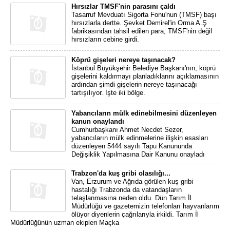
Hırsızlar TMSF'nin parasını çaldı
Tasarruf Mevduatı Sigorta Fonu'nun (TMSF) başı
hırsızlarla dertte. Şevket Demirel'in Orma A.Ş
fabrikasından tahsil edilen para, TMSF'nin değil
hırsızların cebine girdi.
Köprü gişeleri nereye taşınacak?
İstanbul Büyükşehir Belediye Başkanı'nın, köprü
gişelerini kaldırmayı planladıklarını açıklamasının
ardından şimdi gişelerin nereye taşınacağı
tartışılıyor. İşte iki bölge.
Yabancıların mülk edinebilmesini düzenleyen
kanun onaylandı
Cumhurbaşkanı Ahmet Necdet Sezer,
yabancıların mülk edinmelerine ilişkin esasları
düzenleyen 5444 sayılı Tapu Kanununda
Değişiklik Yapılmasına Dair Kanunu onayladı
Trabzon'da kuş gribi olasılığı...
Van, Erzurum ve Ağrıda görülen kuş gribi
hastalığı Trabzonda da vatandaşların
telaşlanmasına neden oldu. Dün Tarım İl
Müdürlüğü ve gazetemizin telefonları hayvanlarım
ölüyor diyenlerin çağrılarıyla irkildi. Tarım İl
Müdürlüğünün uzman ekipleri Maçka