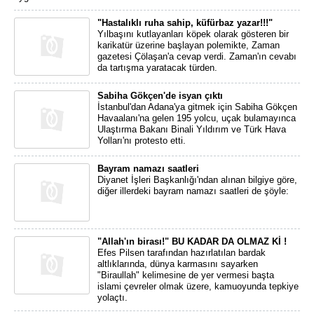
"Hastalıklı ruha sahip, küfürbaz yazar!!!"
Yılbaşını kutlayanları köpek olarak gösteren bir
karikatür üzerine başlayan polemikte, Zaman
gazetesi Çölaşan'a cevap verdi. Zaman'ın cevabı
da tartışma yaratacak türden.
Sabiha Gökçen'de isyan çıktı
İstanbul'dan Adana'ya gitmek için Sabiha Gökçen
Havaalanı'na gelen 195 yolcu, uçak bulamayınca
Ulaştırma Bakanı Binali Yıldırım ve Türk Hava
Yolları'nı protesto etti.
Bayram namazı saatleri
Diyanet İşleri Başkanlığı'ndan alınan bilgiye göre,
diğer illerdeki bayram namazı saatleri de şöyle:
"Allah'ın birası!" BU KADAR DA OLMAZ Kİ !
Efes Pilsen tarafından hazırlatılan bardak
altlıklarında, dünya karmasını sayarken
"Biraullah" kelimesine de yer vermesi başta
islami çevreler olmak üzere, kamuoyunda tepkiye
yolaçtı.