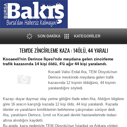
SON DAKİKA
KATEGORİLER
TEM'DE ZİNCİRLEME KAZA : 14ÖLÜ, 44 YARALI
Kocaeeli'nin Derince İlçesi'nde meydana gelen zincirleme
trafik kazasında 14 kişi öldü, 4'ü ağır 44 kişi yaralandı.
Kocaeli Valisi Erdal Ata, TEM Otoyolu'nun
Derince mevkiinde meydana gelen trafik
kazasında 12 kişinin öldüğünü, 44 kişinin
yaralandığını söyledi.
Kazayı duyar duymaz olay yerine gittiğini ifade eden Ata, Aldığım bilgilere
göre 16 aracın karıştığı kazada 12 kişi öldü, 44 kişi yaralandı. Kazada
ölenler ve yaralıların kimliklerinin belirlenme çalışmaları sürüyor dedi.
Ata, yaralıların Derince, İzmit ve Kocaeli devlet hastanelerinde tedavi
altına alındığını kaydetti.
Bu arada, kaza nedeniyle TEM Otoyolu'nun İstanbul ve Ankara yönleri