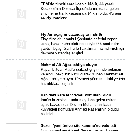
TEM'de zincirleme kaza : 14ölü, 44 yaralı
Kocaeeli'nin Derince İlçesi'nde meydana gelen
zincirleme trafik kazasında 14 kişi öldü, 4'ü ağır
44 kişi yaralandı.
Fly Air uçağını vatandaşlar indirtti
Flay Air'e ait İstanbul-Şanlıurfa seferini yapan
uçak, hava muhalefeti nedeniyle 9,5 saat rötar
yaptı., Uçağı Şanlıurfa havalimanına indirmek için
devreye vatandaşlar girdi.
Mehmet Ali Ağca tahliye oluyor
Papa II. Jean Paul'e suikast grişiminde bulunan
ve Abdi İpekçi'nin katili olarak bilinen Mehmet Ali
Ağca tahliye oluyor. Cezaevi yönetimi, tahliye için
hazırlıklara başladı.
İran'daki kara kuvvetleri komutanı öldü
İran'ın kuzeybatısında meydana gelen askeri
uçak kazasında, Devrim Muhafızları kara
kuvvetleri komutanı Ahmed Kazemi'nin öldüğü
bildirildi.
Sezer, 'yeni üniversite kanunu'nu veto etti
Cumhurbaşkanı Ahmet Necdet Sezer, 15 yeni