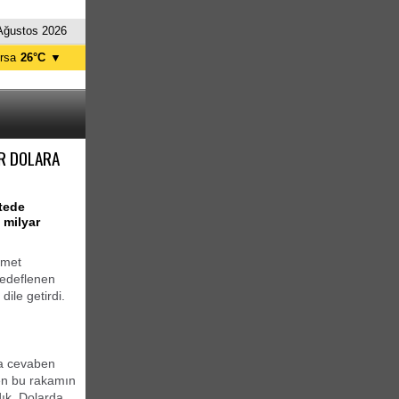
Ağustos 2026
rsa
26°C
▼
tanbul
24°C
nkara
24°C
AR DOLARA
tede
 milyar
hmet
hedeflenen
dile getirdi.
na cevaben
ten bu rakamın
dık. Dolarda