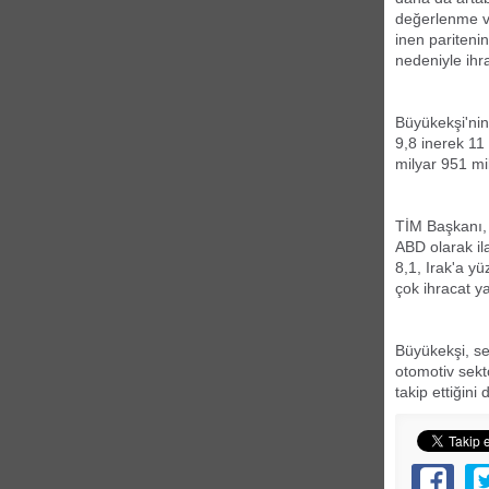
değerlenme ve
inen paritenin
nedeniyle ihra
Büyükekşi'nin
9,8 inerek 11
milyar 951 mi
TİM Başkanı, N
ABD olarak il
8,1, Irak'a yü
çok ihracat ya
Büyükekşi, se
otomotiv sekt
takip ettiğin