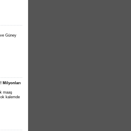
a ve Güney
! Milyonları
ik maaş
rçok kalemde