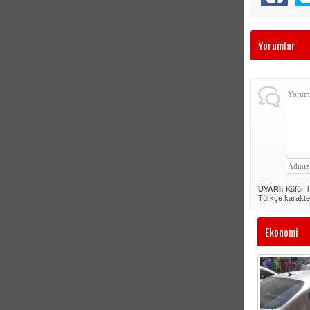
Yorumlar
UYARI:
Küfür, h
Türkçe karakte
Ekonomi