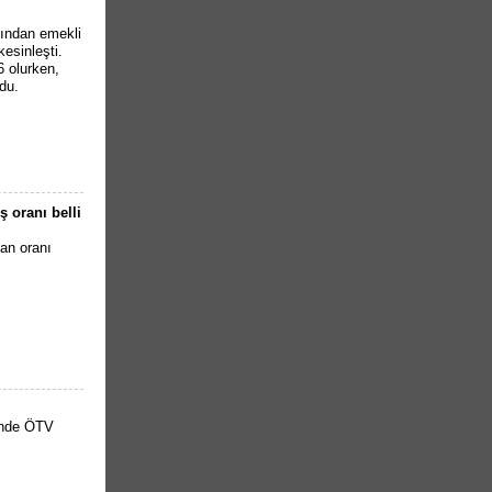
dından emekli
esinleşti.
 olurken,
du.
ş oranı belli
van oranı
inde ÖTV