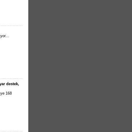
yor...
yar destek,
iye 168