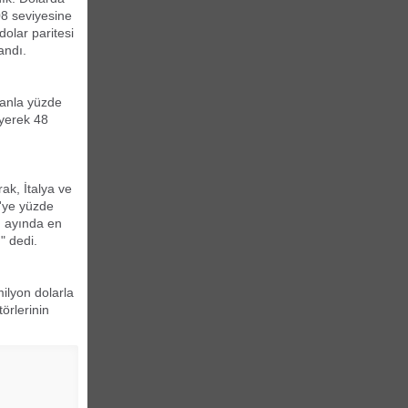
8 seviyesine
dolar paritesi
andı.
ranla yüzde
eyerek 48
ak, İtalya ve
e'ye yüzde
an ayında en
" dedi.
ilyon dolarla
örlerinin