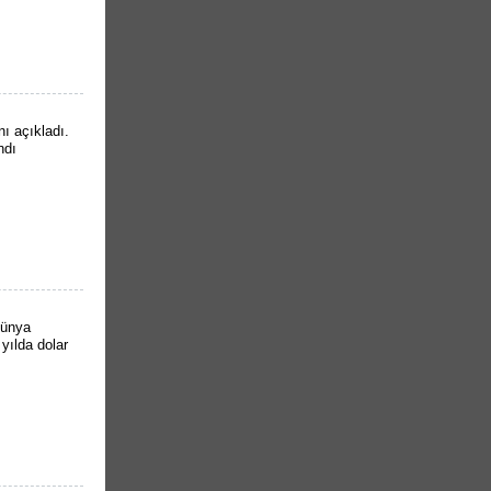
ı açıkladı.
ndı
dünya
yılda dolar