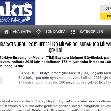
08 
Bu
İs
A
ANA SAYFA
SON DAKİKA
KATEGORİLER
HRACATI VURDU, 2015 HEDEFİ 173 MİLYAR DOLARDAN 160 MİLY
ÇEKİLDİ
ürkiye İhracatçılar Meclisi (TİM) Başkanı Mehmet Büyükekşi, pari
vamı halinde 2015 için hedeflenen 173 milyar dolar ihracatın 160
bileceğini dile
İSTANBUL - Türkiye İhracatçılar Meclisi (TİM) Başkanı Me
Büyükekşi, paritede oynamanın devamı halinde 2015 için 
173 milyar dolar ihracatın 160 milyar dolara çekilebileceğini 
acat rakamlarını Bayburt'ta açıklayan Büyükekşi, gazetecilerin soruları
rü ilk etapta 8,5 milyar dolar gerileme görülebileceğini vurguladı. İlave
ileceğine işaret etti. Büyükekşi, "Bu seneye dilediğimiz gibi başlayama