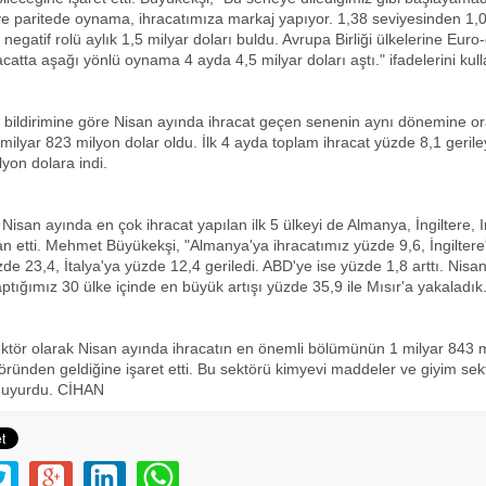
 paritede oynama, ihracatımıza markaj yapıyor. 1,38 seviyesinden 1,0
 negatif rolü aylık 1,5 milyar doları buldu. Avrupa Birliği ülkelerine Euro-
catta aşağı yönlü oynama 4 ayda 4,5 milyar doları aştı." ifadelerini kull
 bildirimine göre Nisan ayında ihracat geçen senenin aynı dönemine o
 milyar 823 milyon dolar oldu. İlk 4 ayda toplam ihracat yüzde 8,1 geril
lyon dolara indi.
isan ayında en çok ihracat yapılan ilk 5 ülkeyi de Almanya, İngiltere, Ir
an etti. Mehmet Büyükekşi, "Almanya'ya ihracatımız yüzde 9,6, İngilter
zde 23,4, İtalya'ya yüzde 12,4 geriledi. ABD'ye ise yüzde 1,8 arttı. Nis
ptığımız 30 ülke içinde en büyük artışı yüzde 35,9 ile Mısır'a yakaladık.
ktör olarak Nisan ayında ihracatın en önemli bölümünün 1 milyar 843 m
öründen geldiğine işaret etti. Bu sektörü kimyevi maddeler ve giyim sekt
i duyurdu. CİHAN