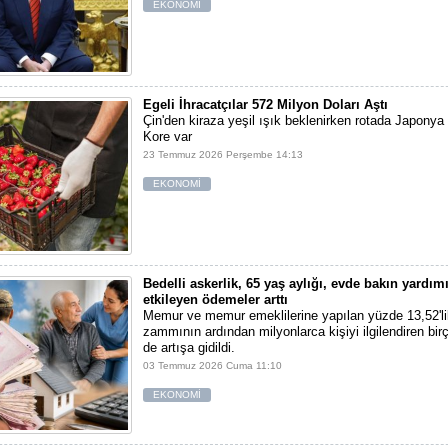
EKONOMİ
Egeli İhracatçılar 572 Milyon Doları Aştı
Çin'den kiraza yeşil ışık beklenirken rotada Japony
Kore var
23 Temmuz 2026 Perşembe 14:13
EKONOMİ
Bedelli askerlik, 65 yaş aylığı, evde bakın yardımı
etkileyen ödemeler arttı
Memur ve memur emeklilerine yapılan yüzde 13,52'l
zammının ardından milyonlarca kişiyi ilgilendiren bi
de artışa gidildi.
03 Temmuz 2026 Cuma 11:10
EKONOMİ