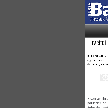
PARİTE İ
İSTANBUL - T
oynamanın de
dolara çekile
Nisan ayı ihr
pariteden ötü
daha da artab