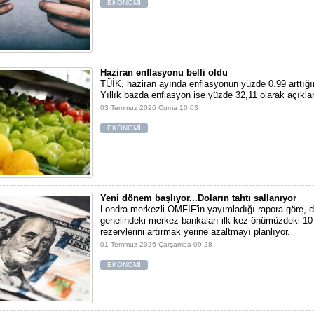
EKONOMİ
Haziran enflasyonu belli oldu
TÜİK, haziran ayında enflasyonun yüzde 0.99 arttığın
Yıllık bazda enflasyon ise yüzde 32,11 olarak açıkla
03 Temmuz 2026 Cuma 10:03
EKONOMİ
Yeni dönem başlıyor...Doların tahtı sallanıyor
Londra merkezli OMFIF'in yayımladığı rapora göre, 
genelindeki merkez bankaları ilk kez önümüzdeki 10 
rezervlerini artırmak yerine azaltmayı planlıyor.
01 Temmuz 2026 Çarşamba 09:28
EKONOMİ