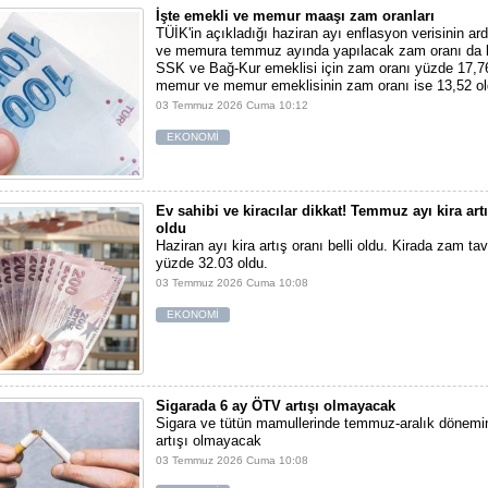
İşte emekli ve memur maaşı zam oranları
TÜİK'in açıkladığı haziran ayı enflasyon verisinin ar
ve memura temmuz ayında yapılacak zam oranı da k
SSK ve Bağ-Kur emeklisi için zam oranı yüzde 17,76
memur ve memur emeklisinin zam oranı ise 13,52 ol
03 Temmuz 2026 Cuma 10:12
EKONOMİ
Ev sahibi ve kiracılar dikkat! Temmuz ayı kira artı
oldu
Haziran ayı kira artış oranı belli oldu. Kirada zam ta
yüzde 32.03 oldu.
03 Temmuz 2026 Cuma 10:08
EKONOMİ
Sigarada 6 ay ÖTV artışı olmayacak
Sigara ve tütün mamullerinde temmuz-aralık dönem
artışı olmayacak
03 Temmuz 2026 Cuma 10:08