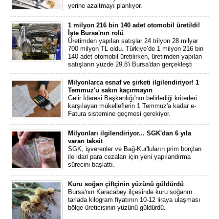
yerine azaltmayı planlıyor.
1 milyon 216 bin 140 adet otomobil üretildi!
İşte Bursa'nın rolü
Üretimden yapılan satışlar 24 trilyon 28 milyar
700 milyon TL oldu. Türkiye’de 1 milyon 216 bin
140 adet otomobil üretilirken, üretimden yapılan
satışların yüzde 29,8'i Bursa'dan gerçekleşti
Milyonlarca esnaf ve şirketi ilgilendiriyor! 1
Temmuz'u sakın kaçırmayın
Gelir İdaresi Başkanlığı'nın belirlediği kriterleri
karşılayan mükelleflerin 1 Temmuz'a kadar e-
Fatura sistemine geçmesi gerekiyor.
Milyonları ilgilendiriyor... SGK'dan 6 yıla
varan taksit
SGK, işverenler ve Bağ-Kur'luların prim borçları
ile idari para cezaları için yeni yapılandırma
sürecini başlattı.
Kuru soğan çiftçinin yüzünü güldürdü
Bursa'nın Karacabey ilçesinde kuru soğanın
tarlada kilogram fiyatının 10-12 liraya ulaşması
bölge üreticisinin yüzünü güldürdü.