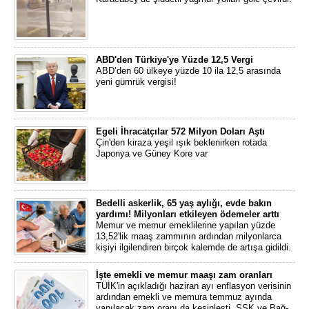
ABD'den Türkiye'ye Yüzde 12,5 Vergi
ABD’den 60 ülkeye yüzde 10 ila 12,5 arasında
yeni gümrük vergisi!
Egeli İhracatçılar 572 Milyon Doları Aştı
Çin'den kiraza yeşil ışık beklenirken rotada
Japonya ve Güney Kore var
Bedelli askerlik, 65 yaş aylığı, evde bakın
yardımı! Milyonları etkileyen ödemeler arttı
Memur ve memur emeklilerine yapılan yüzde
13,52'lik maaş zammının ardından milyonlarca
kişiyi ilgilendiren birçok kalemde de artışa gidildi.
İşte emekli ve memur maaşı zam oranları
TÜİK'in açıkladığı haziran ayı enflasyon verisinin
ardından emekli ve memura temmuz ayında
yapılacak zam oranı da kesinleşti. SSK ve Bağ-