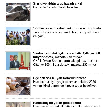
Sıfır diye aldığı araç hasarlı çıktı!
Gaziantep'te sıfır olarak bayiden...
17 ülkeden uzmanlar Türk tütünü için buluştu
Türk tütününün başarısında bilimsel iş birliği öne
çıkıyor...
Sarıbal tarımdaki çıkmazı anlattı: Çiftçiye 168
milyar destek, mazota 230 milyar
CHP'li Orhan Sarıbal tarımdaki çıkmazı anlattı:
Çiftçiye 168 milyar destek, mazota 230 milyar
Ege'den 554 Milyon Dolarlık İhracat
Hububat bakliyat yağlı tohumlar sektörü 2026
yılının ikinci yarısında ihracat artışı hedefliyor
Karacabey'de yollar göle döndü!
Karacabey’de şiddetli yağmur yolları göle çevirdi.