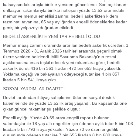
katsayısındaki artışla birlikte yeniden güncellendi. Son açıklanan
enflasyon rakamlarıyla birlikte netleşen yüzde 13,52 oranındaki
memur ve memur emeklisi zammı; bedelli askerlikten kıdem
tazminatı tavanına, 65 yaş aylığından engelli ödeneklerine kadar
geniş bir yelpazeyi doğrudan etkiledi.
BEDELLİ ASKERLİKTE YENİ TARİFE BELLİ OLDU
Memur maaş zammı oranında artırılan bedelli askerlik ücretleri, 1
Temmuz 2026 - 31 Aralık 2026 tarihleri arasında geçerli olmak
üzere yeniden belirlendi. Milli Savunma Bakanlığı'nın resmi
açıklamasına esas teşkil edecek yeni rakamlara göre, bedelli
askerlik ücreti 416 bin 361 liradan 472 bin 653 liraya yükseldi.
Yoklama kaçağı ve bakayaların ödeyeceği tutar ise 4 bin 857
liradan 5 bin 541 liraya çıktı.
SOSYAL YARDIMLAR DA ARTTI
Devlet tarafından ihtiyaç sahiplerine ödenen sosyal destek
kalemlerinde de yüzde 13,52'lik artış yaşandı. Bu kapsamda öne
çıkan güncel rakamlar şu şekilde oluştu:
Engelli aylığı: Yüzde 40-69 arası engelli raporu bulunan
vatandaşlar ile 18 yaş altı engelliler için ödenen aylık tutar 5 bin 103
liradan 5 bin 793 liraya yükseldi. Yüzde 70 ve üzeri engellilik
durumunda ödenen tutar ise 7 bin 655 liradan 8 bin 689 liraya