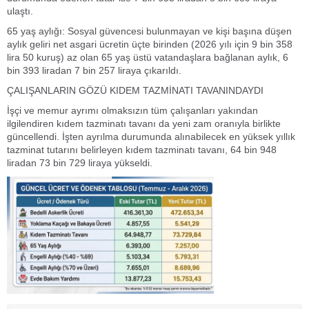
ulaştı.
65 yaş aylığı: Sosyal güvencesi bulunmayan ve kişi başına düşen
aylık geliri net asgari ücretin üçte birinden (2026 yılı için 9 bin 358
lira 50 kuruş) az olan 65 yaş üstü vatandaşlara bağlanan aylık, 6
bin 393 liradan 7 bin 257 liraya çıkarıldı.
ÇALIŞANLARIN GÖZÜ KIDEM TAZMİNATI TAVANINDAYDI
İşçi ve memur ayrımı olmaksızın tüm çalışanları yakından
ilgilendiren kıdem tazminatı tavanı da yeni zam oranıyla birlikte
güncellendi. İşten ayrılma durumunda alınabilecek en yüksek yıllık
tazminat tutarını belirleyen kıdem tazminatı tavanı, 64 bin 948
liradan 73 bin 729 liraya yükseldi.