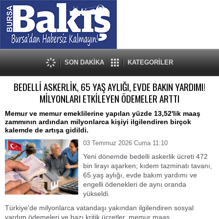
SON DAKİKA
KATEGORİLER
BEDELLİ ASKERLİK, 65 YAŞ AYLIĞI, EVDE BAKIN YARDIMI!
MİLYONLARI ETKİLEYEN ÖDEMELER ARTTI
Memur ve memur emeklilerine yapılan yüzde 13,52'lik maaş
zammının ardından milyonlarca kişiyi ilgilendiren birçok
kalemde de artışa gidildi.
03 Temmuz 2026 Cuma 11:10
Yeni dönemde bedelli askerlik ücreti 472
bin lirayı aşarken; kıdem tazminatı tavanı,
65 yaş aylığı, evde bakım yardımı ve
engelli ödenekleri de aynı oranda
yükseldi.
Türkiye'de milyonlarca vatandaşı yakından ilgilendiren sosyal
yardım ödemeleri ve bazı kritik ücretler, memur maaş