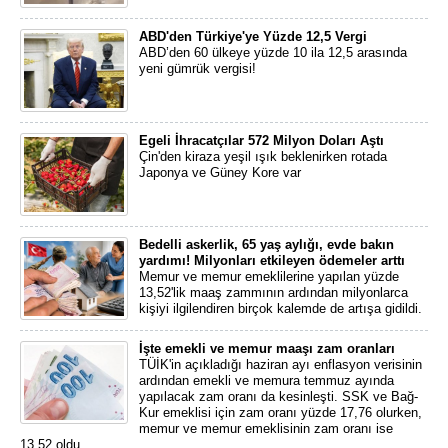
ABD'den Türkiye'ye Yüzde 12,5 Vergi
ABD’den 60 ülkeye yüzde 10 ila 12,5 arasında
yeni gümrük vergisi!
Egeli İhracatçılar 572 Milyon Doları Aştı
Çin'den kiraza yeşil ışık beklenirken rotada
Japonya ve Güney Kore var
Bedelli askerlik, 65 yaş aylığı, evde bakın
yardımı! Milyonları etkileyen ödemeler arttı
Memur ve memur emeklilerine yapılan yüzde
13,52'lik maaş zammının ardından milyonlarca
kişiyi ilgilendiren birçok kalemde de artışa gidildi.
İşte emekli ve memur maaşı zam oranları
TÜİK'in açıkladığı haziran ayı enflasyon verisinin
ardından emekli ve memura temmuz ayında
yapılacak zam oranı da kesinleşti. SSK ve Bağ-
Kur emeklisi için zam oranı yüzde 17,76 olurken,
memur ve memur emeklisinin zam oranı ise
13,52 oldu.