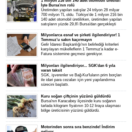
1 milyon 216 bin 140 adet otomobil üretildi!
İşte Bursa'nın rolü
Üretimden yapılan satışlar 24 trilyon 28 milyar
700 milyon TL oldu. Türkiye’de 1 milyon 216 bin
140 adet otomobil üretilirken, üretimden yapılan
satışların yüzde 29,8'i Bursa'dan gerçekleşti
Milyonlarca esnaf ve şirketi ilgilendiriyor! 1
Temmuz'u sakın kaçırmayın
Gelir İdaresi Başkanlığı'nın belirlediği kriterleri
karşılayan mükelleflerin 1 Temmuz'a kadar e-
Fatura sistemine geçmesi gerekiyor.
Milyonları ilgilendiriyor... SGK'dan 6 yıla
varan taksit
SGK, işverenler ve Bağ-Kur'luların prim borçları
ile idari para cezaları için yeni yapılandırma
sürecini başlattı.
Kuru soğan çiftçinin yüzünü güldürdü
Bursa'nın Karacabey ilçesinde kuru soğanın
tarlada kilogram fiyatının 10-12 liraya ulaşması
bölge üreticisinin yüzünü güldürdü.
Motorinden sonra sıra benzinde! İndirim
geliyor