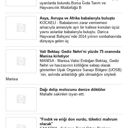
uyarılarda bulundu.Bursa Gıda Tarım ve
Hayvancılık Müdürlüğü B
Asya, Avrupa ve Afrika babalarıyla buluştu
KOCAELİ - Babalarının zarar vermemesi
amacıyla annesiyle ayrı bir kafese konulan üçüz
yavru aslanlar babalarıyla buluştu. Darıca
Hayvanat Bahçesi´nde 2014 yılının sonbaharında
dünyaya gelen üç
Vali Bektaş: Gediz Nehri'ni yüzde 75 oranında
Manisa kirletiyor
MANİSA - Manisa Valisi Erdoğan Bektaş, Gediz
Nehri ve havzasının kirliliğine sebep olarak
gösterilen Uşak Organize Sanayi Bölgesi (UOSB)
´nin, aslında anlatıldığı gibi olmadığını söyledi.
Manisa
Dağı delip molozunu denize döktüler
Mahalle sakinleri isyan etti.
"Fındık ve eriği don vurdu, tüketici mahrum
olacak"