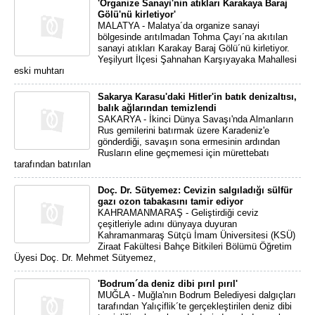
'Organize Sanayi'nin atıkları Karakaya Baraj
Gölü'nü kirletiyor'
MALATYA - Malatya´da organize sanayi
bölgesinde arıtılmadan Tohma Çayı´na akıtılan
sanayi atıkları Karakay Baraj Gölü´nü kirletiyor.
Yeşilyurt İlçesi Şahnahan Karşıyayaka Mahallesi
eski muhtarı
Sakarya Karasu'daki Hitler'in batık denizaltısı,
balık ağlarından temizlendi
SAKARYA - İkinci Dünya Savaşı'nda Almanların
Rus gemilerini batırmak üzere Karadeniz'e
gönderdiği, savaşın sona ermesinin ardından
Rusların eline geçmemesi için mürettebatı
tarafından batırılan
Doç. Dr. Sütyemez: Cevizin salgıladığı sülfür
gazı ozon tabakasını tamir ediyor
KAHRAMANMARAŞ - Geliştirdiği ceviz
çeşitleriyle adını dünyaya duyuran
Kahramanmaraş Sütçü İmam Üniversitesi (KSÜ)
Ziraat Fakültesi Bahçe Bitkileri Bölümü Öğretim
Üyesi Doç. Dr. Mehmet Sütyemez,
'Bodrum´da deniz dibi pırıl pırıl'
MUĞLA - Muğla'nın Bodrum Belediyesi dalgıçları
tarafından Yalıçiflik´te gerçekleştirilen deniz dibi