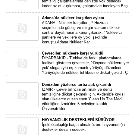
temizliği çalışmalarında denizde yok denecek
kadar az atık çıkması, çalışmaları inceleyen Baş
Adana´da nükleer karşıtları eylem
ADANA - Nükleer karşıtları, 7 Haziran
seçimlerinde güneş ve rüzgar varken nükleer
santral dayatmasına karşı çıkarak, "Nükleerci
partilere ve vekillere oy yok" şeklinde
konuştu.Adana Nükleer Kar
Çevreciler, nükleere karşı yürüdü
DİYARBAKIR - Türkiye´de farklı platformlarda
faaliyet gösteren çevreciler, 'dünyada nükleere yer
yok' sloganıyla eş zamanlı yürüyüş düzenledi.
Yürüyüşlerde nükleer tehlikesine dikkat çekildi. Ç
Denizden yüzlerce torba atık çıkarıldı
İZMİR - Çevre bilincini artırmak ve deniz
temizliğine dikkat çekmek için, Akdeniz'e kıyısı
olan ülkelerce düzenlenen 'Clean Up The Med'
etkinliğine İzmir'den 5 belediye katıldı.
Üniversiteliler
HAYVANCILIK DESTEKLERİ SÜRÜYOR
İpekböcekçiliği başta olmak üzere hayvancılığa
destekler devam edecek.