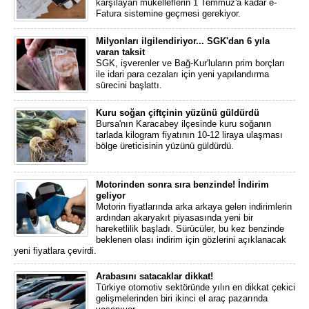
karşılayan mükelleflerin 1 Temmuz'a kadar e-
Fatura sistemine geçmesi gerekiyor.
Milyonları ilgilendiriyor... SGK'dan 6 yıla
varan taksit
SGK, işverenler ve Bağ-Kur'luların prim borçları
ile idari para cezaları için yeni yapılandırma
sürecini başlattı.
Kuru soğan çiftçinin yüzünü güldürdü
Bursa'nın Karacabey ilçesinde kuru soğanın
tarlada kilogram fiyatının 10-12 liraya ulaşması
bölge üreticisinin yüzünü güldürdü.
Motorinden sonra sıra benzinde! İndirim
geliyor
Motorin fiyatlarında arka arkaya gelen indirimlerin
ardından akaryakıt piyasasında yeni bir
hareketlilik başladı. Sürücüler, bu kez benzinde
beklenen olası indirim için gözlerini açıklanacak
yeni fiyatlara çevirdi.
Arabasını satacaklar dikkat!
Türkiye otomotiv sektöründe yılın en dikkat çekici
gelişmelerinden biri ikinci el araç pazarında