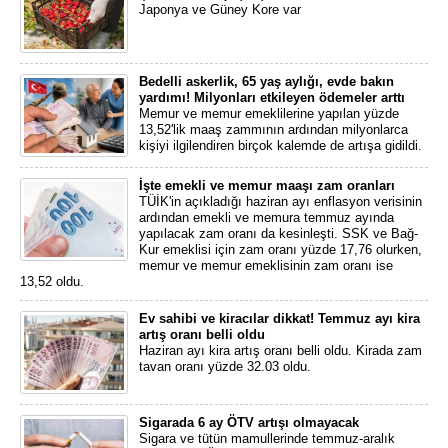
Japonya ve Güney Kore var
Bedelli askerlik, 65 yaş aylığı, evde bakın
yardımı! Milyonları etkileyen ödemeler arttı
Memur ve memur emeklilerine yapılan yüzde
13,52'lik maaş zammının ardından milyonlarca
kişiyi ilgilendiren birçok kalemde de artışa gidildi.
İşte emekli ve memur maaşı zam oranları
TÜİK'in açıkladığı haziran ayı enflasyon verisinin
ardından emekli ve memura temmuz ayında
yapılacak zam oranı da kesinleşti. SSK ve Bağ-
Kur emeklisi için zam oranı yüzde 17,76 olurken,
memur ve memur emeklisinin zam oranı ise
13,52 oldu.
Ev sahibi ve kiracılar dikkat! Temmuz ayı kira
artış oranı belli oldu
Haziran ayı kira artış oranı belli oldu. Kirada zam
tavan oranı yüzde 32.03 oldu.
Sigarada 6 ay ÖTV artışı olmayacak
Sigara ve tütün mamullerinde temmuz-aralık