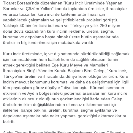
Ticaret Borsası'nda düzenlenen "Kuru İncir Üretiminde Yaşanan
Sorunlar ve Çözüm Yolları" konulu toplantıda üreticiler, ihracatçılar
ve aracı tüccarlar, kuru incirde kalitenin arttırılması için
yapılabilecek çalışmaları ve geliştirilebilecek projeleri görüştü.
Yaklaşık 40 bin üreticisi bulunan ve Türkiye'ye yıllık 250 milyon
dolar döviz kazandıran kuru incirin ilekleme, üretim, seçme,
kurutma ve depolama başta olmak üzere bütün aşamalarında
üreticinin bilgilendirilmesi için mutabakata varıldı.
Kuru incir üretiminde, iç ve dış satımında sürdürülebilirliği sağlamak
için hammaddenin hem kaliteli hem de sağlıklı olmasını temin
etmek gerektiğini belirten Ege Kuru Meyve ve Mamulleri
İhracatçıları Birliği Yönetim Kurulu Başkanı Birol Celep, "Kuru incir,
Türkiye'nin üretim ve ihracatında dünya lideri olduğu bir ürün. Kuru
incirin mevcut konumunu koruması ve daha da geliştirmesi için ilgili
tüm paydaşlara görev düşüyor." diye konuştu. Küresel ısınmanın
etkilerinin ve Aydın bölgesindeki jeotermal aramalarının kuru incire
etkilerinin olumsuz olduğunun gözlemlendiğini ifade eden Celep,
üreticilerin iklim değişikliklerinden olumsuz etkilenmemesi için
ilekleme, bahçe bakımı, üretim, kurutma, seçme ayıklama ve
depolama aşamalarında neler yapması gerektiğini aktaracaklarını
belirtti.
Aydın Ticaret Borsası Meclis Başkan Yardımcısı Kazım Günaydın