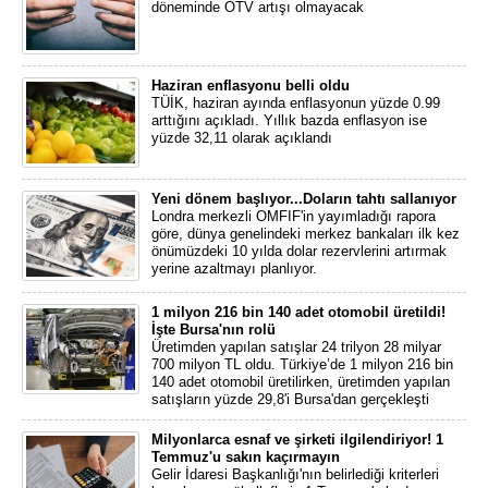
döneminde ÖTV artışı olmayacak
Haziran enflasyonu belli oldu
TÜİK, haziran ayında enflasyonun yüzde 0.99
arttığını açıkladı. Yıllık bazda enflasyon ise
yüzde 32,11 olarak açıklandı
Yeni dönem başlıyor...Doların tahtı sallanıyor
Londra merkezli OMFIF'in yayımladığı rapora
göre, dünya genelindeki merkez bankaları ilk kez
önümüzdeki 10 yılda dolar rezervlerini artırmak
yerine azaltmayı planlıyor.
1 milyon 216 bin 140 adet otomobil üretildi!
İşte Bursa'nın rolü
Üretimden yapılan satışlar 24 trilyon 28 milyar
700 milyon TL oldu. Türkiye’de 1 milyon 216 bin
140 adet otomobil üretilirken, üretimden yapılan
satışların yüzde 29,8'i Bursa'dan gerçekleşti
Milyonlarca esnaf ve şirketi ilgilendiriyor! 1
Temmuz'u sakın kaçırmayın
Gelir İdaresi Başkanlığı'nın belirlediği kriterleri