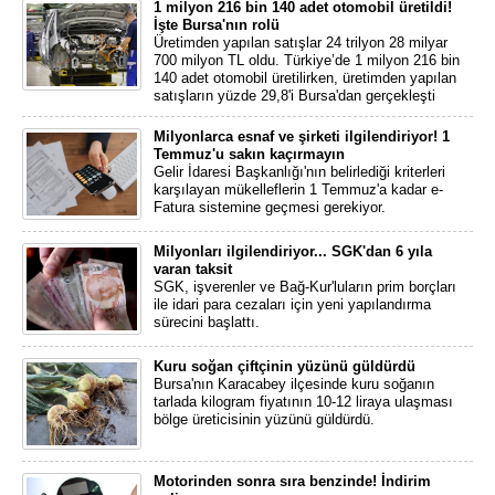
1 milyon 216 bin 140 adet otomobil üretildi!
İşte Bursa'nın rolü
Üretimden yapılan satışlar 24 trilyon 28 milyar
700 milyon TL oldu. Türkiye’de 1 milyon 216 bin
140 adet otomobil üretilirken, üretimden yapılan
satışların yüzde 29,8'i Bursa'dan gerçekleşti
Milyonlarca esnaf ve şirketi ilgilendiriyor! 1
Temmuz'u sakın kaçırmayın
Gelir İdaresi Başkanlığı'nın belirlediği kriterleri
karşılayan mükelleflerin 1 Temmuz'a kadar e-
Fatura sistemine geçmesi gerekiyor.
Milyonları ilgilendiriyor... SGK'dan 6 yıla
varan taksit
SGK, işverenler ve Bağ-Kur'luların prim borçları
ile idari para cezaları için yeni yapılandırma
sürecini başlattı.
Kuru soğan çiftçinin yüzünü güldürdü
Bursa'nın Karacabey ilçesinde kuru soğanın
tarlada kilogram fiyatının 10-12 liraya ulaşması
bölge üreticisinin yüzünü güldürdü.
Motorinden sonra sıra benzinde! İndirim