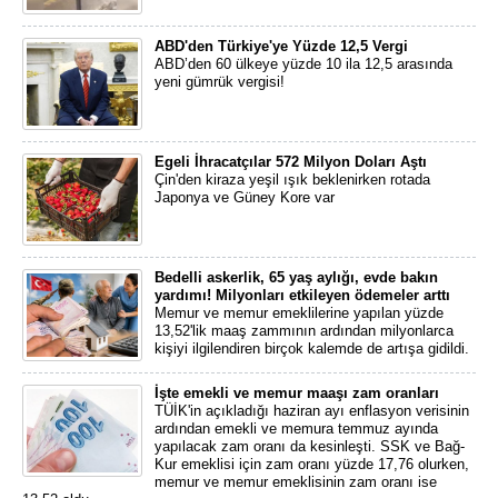
ABD'den Türkiye'ye Yüzde 12,5 Vergi
ABD’den 60 ülkeye yüzde 10 ila 12,5 arasında
yeni gümrük vergisi!
Egeli İhracatçılar 572 Milyon Doları Aştı
Çin'den kiraza yeşil ışık beklenirken rotada
Japonya ve Güney Kore var
Bedelli askerlik, 65 yaş aylığı, evde bakın
yardımı! Milyonları etkileyen ödemeler arttı
Memur ve memur emeklilerine yapılan yüzde
13,52'lik maaş zammının ardından milyonlarca
kişiyi ilgilendiren birçok kalemde de artışa gidildi.
İşte emekli ve memur maaşı zam oranları
TÜİK'in açıkladığı haziran ayı enflasyon verisinin
ardından emekli ve memura temmuz ayında
yapılacak zam oranı da kesinleşti. SSK ve Bağ-
Kur emeklisi için zam oranı yüzde 17,76 olurken,
memur ve memur emeklisinin zam oranı ise