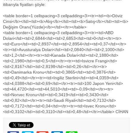
itibarıyla fiyatları şöyle:
<table border=1 cellspacing=3 cellpadding=3><tr><td><b>Döviz
Cinsi</b></td><td><b>Alış</b></td><td><b>Satış</b></td><td><b>
Değişim Oranı(Yüzde)</b></td></tr></table>
<table border=1 cellspacing=3 cellpadding=3><tr><td>ABD
Dolari</td><td>2,6844</td><td>2,6853</td><td>0</td></tr><tr>
<td>Euro</td><td>2,8937</td><td>2,8954</td><td>0,37</td></tr>
<tr><td>Avusturalya Dolari</td><td>2,0840</td><td>2,1000</td>
<td>1,2</td></tr><tr><td>Kanada Dolari</td><td>2,1880</td>
<td>2,1980</td><td>0,5</td></tr><tr><td>Isvicre Frangi</td>
<td>2,8167</td><td>2,8198</td><td>0,26</td></tr><tr>
<td>Danimarka Kronu</td><td>0,3865</td><td>0,3876</td>
<td>0,49</td></tr><tr><td>Ingiliz Sterlini</td><td>4,0359</td>
<td>4,0388</td><td>0,69</td></tr><tr><td>100 Japon Yeni</td>
<td>44,4720</td><td>44,5010</td><td>-0,09</td></tr><tr>
<td>Norvec Kronu</td><td>0,3419</td><td>0,3430</td>
<td>0,82</td></tr><tr><td>Saudi Riyali</td><td>0,7132</td>
<td>0,7172</td><td>0,04</td></tr><tr><td>Isvec Kronu</td>
<td>0,3102</td><td>0,3110</td><td>0,48</td></tr></table> CİHAN