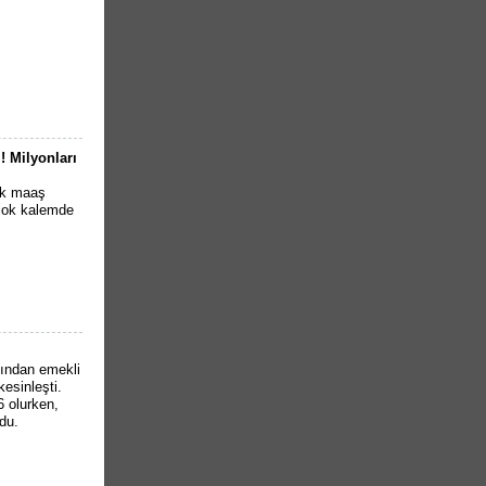
! Milyonları
ik maaş
rçok kalemde
dından emekli
esinleşti.
 olurken,
du.