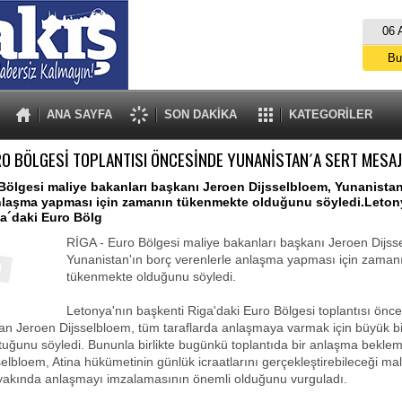
06 
Bu
İs
A
ANA SAYFA
SON DAKİKA
KATEGORİLER
O BÖLGESİ TOPLANTISI ÖNCESİNDE YUNANİSTAN´A SERT MESA
Bölgesi maliye bakanları başkanı Jeroen Dijsselbloem, Yunanistan
anlaşma yapması için zamanın tükenmekte olduğunu söyledi.Leton
a´daki Euro Bölg
RİGA - Euro Bölgesi maliye bakanları başkanı Jeroen Dijss
Yunanistan'ın borç verenlerle anlaşma yapması için zaman
tükenmekte olduğunu söyledi.
Letonya'nın başkenti Riga'daki Euro Bölgesi toplantısı önc
n Jeroen Dijsselbloem, tüm taraflarda anlaşmaya varmak için büyük bir
uğunu söyledi. Bununla birlikte bugünkü toplantıda bir anlaşma beklem
selbloem, Atina hükümetinin günlük icraatlarını gerçekleştirebileceği mal
yakında anlaşmayı imzalamasının önemli olduğunu vurguladı.