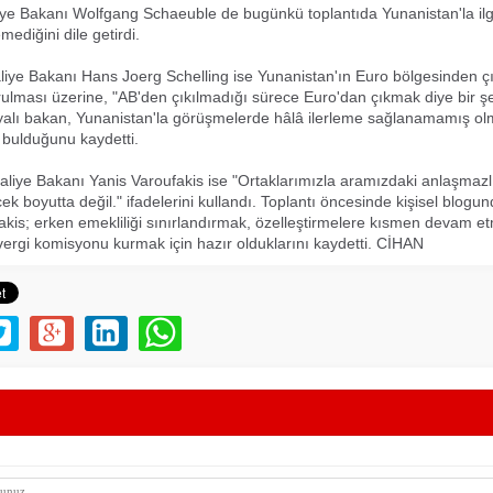
e Bakanı Wolfgang Schaeuble de bugünkü toplantıda Yunanistan'la ilgil
ediğini dile getirdi.
iye Bakanı Hans Joerg Schelling ise Yunanistan'ın Euro bölgesinden 
orulması üzerine, "AB'den çıkılmadığı sürece Euro'dan çıkmak diye bir ş
yalı bakan, Yunanistan'la görüşmelerde hâlâ ilerleme sağlanamamış ol
i bulduğunu kaydetti.
liye Bakanı Yanis Varoufakis ise "Ortaklarımızla aramızdaki anlaşmazl
ek boyutta değil." ifadelerini kullandı. Toplantı öncesinde kişisel blog
kis; erken emekliliği sınırlandırmak, özelleştirmelere kısmen devam e
vergi komisyonu kurmak için hazır olduklarını kaydetti. CİHAN