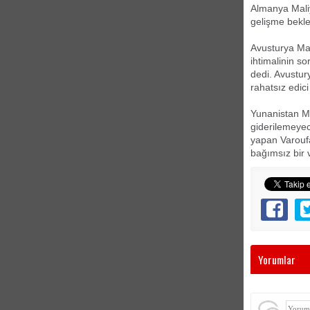
Almanya Maliy
gelişme beklem
Avusturya Mal
ihtimalinin s
dedi. Avustur
rahatsız edic
Yunanistan Ma
giderilemeyec
yapan Varoufa
bağımsız bir 
Yorumlar