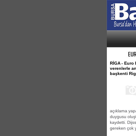
EUR
RİGA - Euro 
verenlerle 
başkenti Rig
açıklama yapa
duygusu oluşt
kaydetti. Dijs
gereken çok 