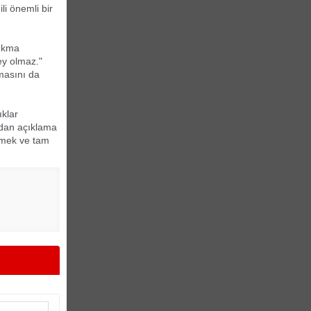
i önemli bir
çıkma
ey olmaz."
masını da
ıklar
undan açıklama
tmek ve tam