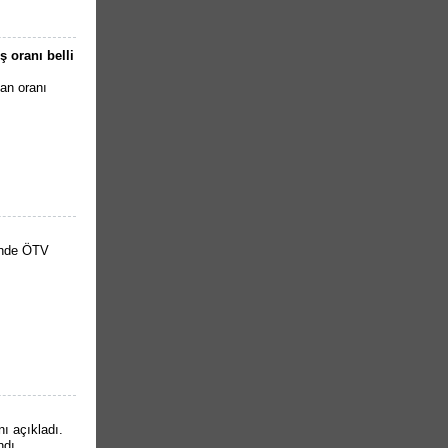
ş oranı belli
van oranı
inde ÖTV
ı açıkladı.
ndı