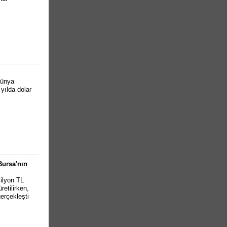
dünya
yılda dolar
Bursa'nın
milyon TL
retilirken,
erçekleşti