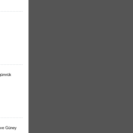
 gümrük
a ve Güney