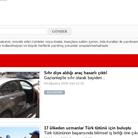
akaret, rencide edici cümleler veya imalar, inançlara saldırı içeren, imla kuralları ile yazılmam
r kullanılmayan ve büyük harflerle yazılmış yorumlar onaylanmamaktadır.
Sıfır diye aldığı araç hasarlı çıktı!
Gaziantep'te sıfır olarak bayiden...
04 Ağustos 2026 Salı 12:32
EKONOMİ
17 ülkeden uzmanlar Türk tütünü için buluştu
Türk tütününün başarısında bilimsel iş birliği öne çıkı