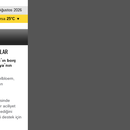
Ağustos 2026
rsa
25°C
▼
tanbul
25°C
nkara
30°C
JLAR
´ın borç
ya´nın
elbloem,
ın
esinde
 aciliyet
ediğini
i destek için