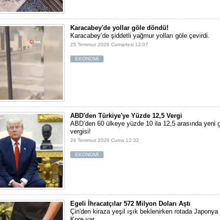
Karacabey'de yollar göle döndü!
Karacabey’de şiddetli yağmur yolları göle çevirdi.
25 Temmuz 2026 Cumartesi 12:07
EKONOMİ
ABD'den Türkiye'ye Yüzde 12,5 Vergi
ABD’den 60 ülkeye yüzde 10 ila 12,5 arasında yeni
vergisi!
24 Temmuz 2026 Cuma 12:32
EKONOMİ
Egeli İhracatçılar 572 Milyon Doları Aştı
Çin'den kiraza yeşil ışık beklenirken rotada Japony
Kore var