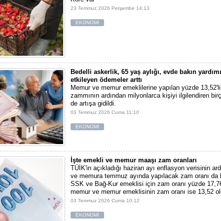
23 Temmuz 2026 Perşembe 14:13
EKONOMİ
Bedelli askerlik, 65 yaş aylığı, evde bakın yardımı
etkileyen ödemeler arttı
Memur ve memur emeklilerine yapılan yüzde 13,52'l
zammının ardından milyonlarca kişiyi ilgilendiren bi
de artışa gidildi.
03 Temmuz 2026 Cuma 11:10
EKONOMİ
İşte emekli ve memur maaşı zam oranları
TÜİK'in açıkladığı haziran ayı enflasyon verisinin ar
ve memura temmuz ayında yapılacak zam oranı da k
SSK ve Bağ-Kur emeklisi için zam oranı yüzde 17,76
memur ve memur emeklisinin zam oranı ise 13,52 ol
03 Temmuz 2026 Cuma 10:12
EKONOMİ