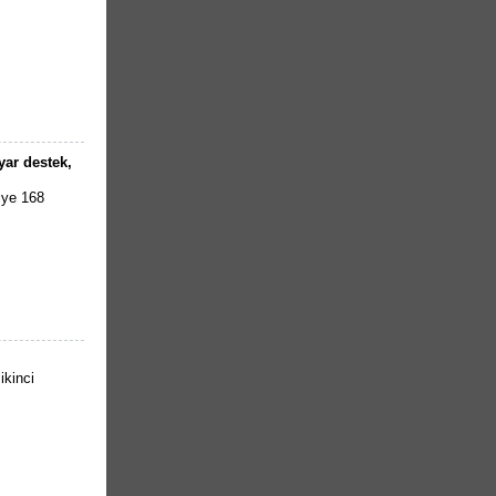
yar destek,
iye 168
ikinci