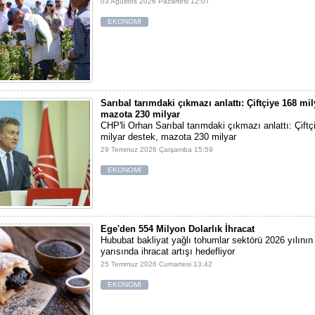
03 Ağustos 2026 Pazartesi 12:07
EKONOMİ
Sarıbal tarımdaki çıkmazı anlattı: Çiftçiye 168 mil
mazota 230 milyar
CHP'li Orhan Sarıbal tarımdaki çıkmazı anlattı: Çiftç
milyar destek, mazota 230 milyar
29 Temmuz 2026 Çarşamba 15:59
EKONOMİ
Ege'den 554 Milyon Dolarlık İhracat
Hububat bakliyat yağlı tohumlar sektörü 2026 yılının 
yarısında ihracat artışı hedefliyor
25 Temmuz 2026 Cumartesi 13:42
EKONOMİ