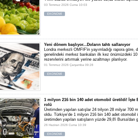
03 Temmuz 2026 Cuma 10:03
EKONOMİ
Yeni dönem başlıyor...Doların tahtı sallanıyor
Londra merkezli OMFIF'in yayımladığı rapora göre, 
genelindeki merkez bankaları ilk kez önümüzdeki 10 
rezervlerini artırmak yerine azaltmayı planlıyor.
01 Temmuz 2026 Çarşamba 09:28
EKONOMİ
1 milyon 216 bin 140 adet otomobil üretildi! İşte 
rolü
Üretimden yapılan satışlar 24 trilyon 28 milyar 700 
oldu. Türkiye’de 1 milyon 216 bin 140 adet otomobil ü
üretimden yapılan satışların yüzde 29,8'i Bursa'dan g
26 Haziran 2026 Cuma 10:39
EKONOMİ