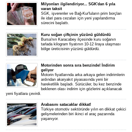
Milyonları ilgilendiriyor... SGK'dan 6 yıla
varan taksit
SGK, işverenler ve Bağ-Kur'luların prim borçları
ile idari para cezaları için yeni yapılandırma
sürecini başlattı.
Kuru soğan çiftçinin yüzünü güldürdü
Bursa'nın Karacabey ilçesinde kuru soğanın
tarlada kilogram fiyatının 10-12 liraya ulaşması
bölge üreticisinin yüzünü güldürdü.
Motorinden sonra sıra benzinde! İndirim
geliyor
Motorin fiyatlarında arka arkaya gelen indirimlerin
ardından akaryakıt piyasasında yeni bir
hareketlilik başladı. Sürücüler, bu kez benzinde
beklenen olası indirim için gözlerini açıklanacak
yeni fiyatlara çevirdi.
Arabasını satacaklar dikkat!
Türkiye otomotiv sektöründe yılın en dikkat çekici
gelişmelerinden biri ikinci el araç pazarında
yaşanıyor.