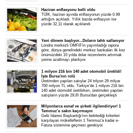
Haziran enflasyonu belli oldu
TÜİK, haziran ayında enflasyonun yüzde 0.99
arttığını açıkladı. Yıllık bazda enflasyon ise
yüzde 32,11 olarak açıklandı
Yeni dönem başlıyor...Doların tahtı sallanıyor
Londra merkezli OMFIF'in yayımladığı rapora
göre, dünya genelindeki merkez bankaları ilk kez
önümüzdeki 10 yılda dolar rezervlerini artırmak
yerine azaltmayı planlıyor.
1 milyon 216 bin 140 adet otomobil üretildi!
İşte Bursa'nın rolü
Üretimden yapılan satışlar 24 trilyon 28 milyar
700 milyon TL oldu. Türkiye’de 1 milyon 216 bin
140 adet otomobil üretilirken, üretimden yapılan
satışların yüzde 29,8'i Bursa'dan gerçekleşti
Milyonlarca esnaf ve şirketi ilgilendiriyor! 1
Temmuz'u sakın kaçırmayın
Gelir İdaresi Başkanlığı'nın belirlediği kriterleri
karşılayan mükelleflerin 1 Temmuz'a kadar e-
Fatura sistemine geçmesi gerekiyor.