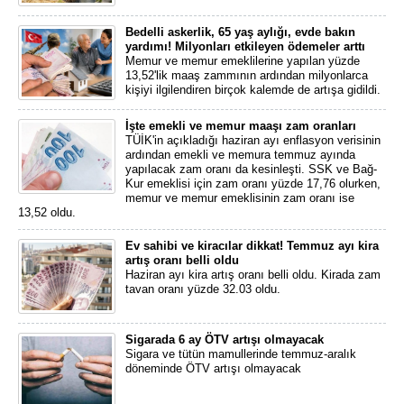
Bedelli askerlik, 65 yaş aylığı, evde bakın
yardımı! Milyonları etkileyen ödemeler arttı
Memur ve memur emeklilerine yapılan yüzde
13,52'lik maaş zammının ardından milyonlarca
kişiyi ilgilendiren birçok kalemde de artışa gidildi.
İşte emekli ve memur maaşı zam oranları
TÜİK'in açıkladığı haziran ayı enflasyon verisinin
ardından emekli ve memura temmuz ayında
yapılacak zam oranı da kesinleşti. SSK ve Bağ-
Kur emeklisi için zam oranı yüzde 17,76 olurken,
memur ve memur emeklisinin zam oranı ise
13,52 oldu.
Ev sahibi ve kiracılar dikkat! Temmuz ayı kira
artış oranı belli oldu
Haziran ayı kira artış oranı belli oldu. Kirada zam
tavan oranı yüzde 32.03 oldu.
Sigarada 6 ay ÖTV artışı olmayacak
Sigara ve tütün mamullerinde temmuz-aralık
döneminde ÖTV artışı olmayacak