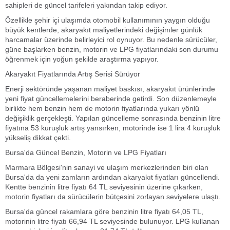
sahipleri de güncel tarifeleri yakından takip ediyor.
Özellikle şehir içi ulaşımda otomobil kullanımının yaygın olduğu
büyük kentlerde, akaryakıt maliyetlerindeki değişimler günlük
harcamalar üzerinde belirleyici rol oynuyor. Bu nedenle sürücüler,
güne başlarken benzin, motorin ve LPG fiyatlarındaki son durumu
öğrenmek için yoğun şekilde araştırma yapıyor.
Akaryakıt Fiyatlarında Artış Serisi Sürüyor
Enerji sektöründe yaşanan maliyet baskısı, akaryakıt ürünlerinde
yeni fiyat güncellemelerini beraberinde getirdi. Son düzenlemeyle
birlikte hem benzin hem de motorin fiyatlarında yukarı yönlü
değişiklik gerçekleşti. Yapılan güncelleme sonrasında benzinin litre
fiyatına 53 kuruşluk artış yansırken, motorinde ise 1 lira 4 kuruşluk
yükseliş dikkat çekti.
Bursa'da Güncel Benzin, Motorin ve LPG Fiyatları
Marmara Bölgesi'nin sanayi ve ulaşım merkezlerinden biri olan
Bursa'da da yeni zamların ardından akaryakıt fiyatları güncellendi.
Kentte benzinin litre fiyatı 64 TL seviyesinin üzerine çıkarken,
motorin fiyatları da sürücülerin bütçesini zorlayan seviyelere ulaştı.
Bursa'da güncel rakamlara göre benzinin litre fiyatı 64,05 TL,
motorinin litre fiyatı 66,94 TL seviyesinde bulunuyor. LPG kullanan