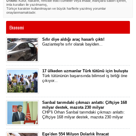
UYARI:
Küfür, hakaret, rencide edici cümleler veya imalar, inançlara saldırı içeren,
imla kuralları ile yazılmamış,
Türkçe karakter kullanılmayan ve büyük harflerle yazılmış yorumlar
onaylanmamaktadır.
Ekonomi
Sıfır diye aldığı araç hasarlı çıktı!
Gaziantep'te sıfır olarak bayiden...
17 ülkeden uzmanlar Türk tütünü için buluştu
Türk tütününün başarısında bilimsel iş birliği öne
çıkıyor...
Sarıbal tarımdaki çıkmazı anlattı: Çiftçiye 168
milyar destek, mazota 230 milyar
CHP'li Orhan Sarıbal tarımdaki çıkmazı anlattı:
Çiftçiye 168 milyar destek, mazota 230 milyar
Ege'den 554 Milyon Dolarlık İhracat