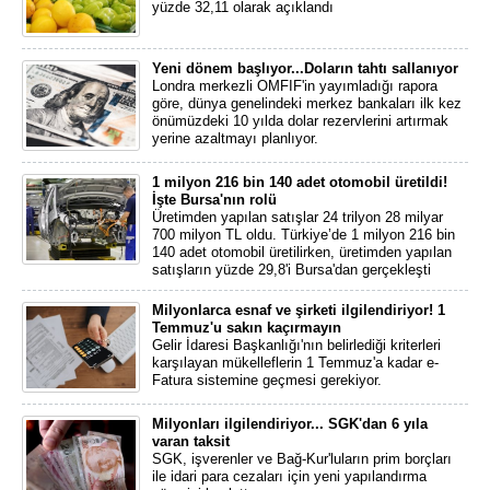
yüzde 32,11 olarak açıklandı
Yeni dönem başlıyor...Doların tahtı sallanıyor
Londra merkezli OMFIF'in yayımladığı rapora
göre, dünya genelindeki merkez bankaları ilk kez
önümüzdeki 10 yılda dolar rezervlerini artırmak
yerine azaltmayı planlıyor.
1 milyon 216 bin 140 adet otomobil üretildi!
İşte Bursa'nın rolü
Üretimden yapılan satışlar 24 trilyon 28 milyar
700 milyon TL oldu. Türkiye’de 1 milyon 216 bin
140 adet otomobil üretilirken, üretimden yapılan
satışların yüzde 29,8'i Bursa'dan gerçekleşti
Milyonlarca esnaf ve şirketi ilgilendiriyor! 1
Temmuz'u sakın kaçırmayın
Gelir İdaresi Başkanlığı'nın belirlediği kriterleri
karşılayan mükelleflerin 1 Temmuz'a kadar e-
Fatura sistemine geçmesi gerekiyor.
Milyonları ilgilendiriyor... SGK'dan 6 yıla
varan taksit
SGK, işverenler ve Bağ-Kur'luların prim borçları
ile idari para cezaları için yeni yapılandırma