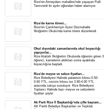
Rize'nin Atmeydanı mahallesi'nde yaşayan Pulli
Tanrıverdi iki aydır oğlundan haber alamıyor.
Rize'de karne töreni...
Rize'nin Çamlıhemşin İlçesi Düzmahalle
İlköğretim Okulu'nda karne töreni düzenlendi.
Okul dışındaki zamanlarında okul boyacılığı
yapıyorlar...
Rize Atatürk İlköğretim Okulunda öğrenim gören 3
öğrenci, karnelerini aldıktan sonra ayakkabı
boyacılığına başladı.
Rize'de meyve ve sebze fiyatları...
Rize Belediyesi Halinde patatesin kilosu 0.50-
0.60 YTL, cevizin kilosu ise 3.80-4.00 YTL
arasında satışa sunuluyor. Rize Belediyesi
Toptancı Halinde bazı meyve ve sebzelerin
fiyatları şöyle:
Ak Parti Rize İl Başkanlığı'nda çifte bayram...
AK Partili Belediye Başkanları ve Teşkilat