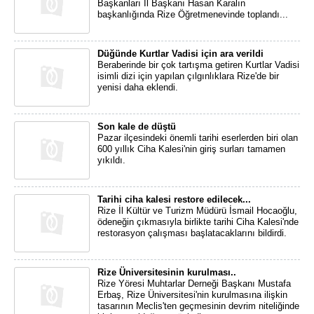
Başkanları İl Başkanı Hasan Karalın
başkanlığında Rize Öğretmenevinde toplandı...
Düğünde Kurtlar Vadisi için ara verildi
Beraberinde bir çok tartışma getiren Kurtlar Vadisi
isimli dizi için yapılan çılgınlıklara Rize'de bir
yenisi daha eklendi.
Son kale de düştü
Pazar ilçesindeki önemli tarihi eserlerden biri olan
600 yıllık Ciha Kalesi'nin giriş surları tamamen
yıkıldı.
Tarihi ciha kalesi restore edilecek...
Rize İl Kültür ve Turizm Müdürü İsmail Hocaoğlu,
ödeneğin çıkmasıyla birlikte tarihi Ciha Kalesi'nde
restorasyon çalışması başlatacaklarını bildirdi.
Rize Üniversitesinin kurulması..
Rize Yöresi Muhtarlar Derneği Başkanı Mustafa
Erbaş, Rize Üniversitesi'nin kurulmasına ilişkin
tasarının Meclis'ten geçmesinin devrim niteliğinde