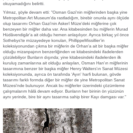
okuyamadığını belirtti.
Yılmaz, şöyle devam etti: "Osman Gazi'nin miğferinden başka yine
Metropolitan Art Museum'da rastladığım, birebir onunla aynı ölçüde
olup tasarımı Orhan Gazi'nin Askerî Müze'deki miğferine çok
benzeyen bir miğfer daha var. Ana kitabesinden bu miğferin Murad
Hüdâvendigâr'a ait olduğu hemen anlaşılıyor. Ayrıca birkaç yıl önce
Sothebys'te müzayedeye konulan, PhillippeMissillier'in
koleksiyonundan çıkma bir miğferin de Orhan'a ait bir başka miğfer
olduğu mizanpajının benzerliğinden ve kitabesindeki ifadelerden
çözülebiliyor Bunların dışında; yine kitabesindeki ifadelerden ilk
kuruluş zamanlarına ait olduğu anlaşılan, Osman Han'ın miğferinin
tasarımına benzer bir başka miğfer Henry Walters'ın Sanat Müzesi
koleksiyonunda, ayrıca ön tarafında ‘Ayın' harfi bulunan, gövde
tasarımı farklı formda diğer bir miğfer de yine Metropolitan Sanat
Müzesi'nde bulunuyor. Ancak bu miğferler üzerindeki çözümleme
çalışmalarım hâlâ devam ediyor. Bunların her birinin ön yüzünün
aynı yerinde, bire bir aynı tasarıma sahip birer Kayı damgası var."