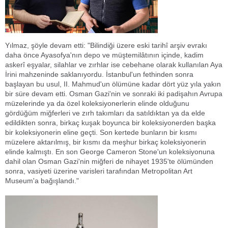
Yılmaz, şöyle devam etti: "Bilindiği üzere eski tarihî arşiv evrakı
daha önce Ayasofya'nın depo ve müştemilâtının içinde, kadim
askerî eşyalar, silahlar ve zırhlar ise cebehane olarak kullanılan Aya
İrini mahzeninde saklanıyordu. İstanbul'un fethinden sonra
başlayan bu usul, II. Mahmud'un ölümüne kadar dört yüz yıla yakın
bir süre devam etti. Osman Gazi'nin ve sonraki iki padişahın Avrupa
müzelerinde ya da özel koleksiyonerlerin elinde olduğunu
gördüğüm miğferleri ve zırh takımları da satıldıktan ya da elde
edildikten sonra, birkaç kuşak boyunca bir koleksiyonerden başka
bir koleksiyonerin eline geçti. Son kertede bunların bir kısmı
müzelere aktarılmış, bir kısmı da meşhur birkaç koleksiyonerin
elinde kalmıştı. En son George Cameron Stone'un koleksiyonuna
dahil olan Osman Gazi'nin miğferi de nihayet 1935'te ölümünden
sonra, vasiyeti üzerine varisleri tarafından Metropolitan Art
Museum'a bağışlandı."