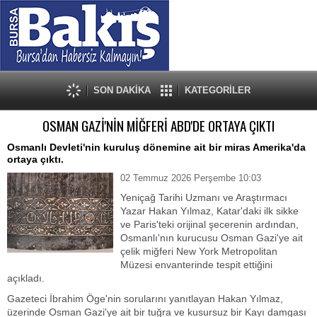
SON DAKİKA
KATEGORİLER
OSMAN GAZİ'NİN MİĞFERİ ABD'DE ORTAYA ÇIKTI
Osmanlı Devleti'nin kuruluş dönemine ait bir miras Amerika'da
ortaya çıktı.
02 Temmuz 2026 Perşembe 10:03
Yeniçağ Tarihi Uzmanı ve Araştırmacı
Yazar Hakan Yılmaz, Katar'daki ilk sikke
ve Paris'teki orijinal şecerenin ardından,
Osmanlı'nın kurucusu Osman Gazi'ye ait
çelik miğferi New York Metropolitan
Müzesi envanterinde tespit ettiğini
açıkladı.
Gazeteci İbrahim Öge'nin sorularını yanıtlayan Hakan Yılmaz,
üzerinde Osman Gazi'ye ait bir tuğra ve kusursuz bir Kayı damgası