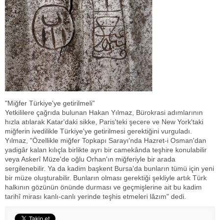
"Miğfer Türkiye'ye getirilmeli"
Yetkililere çağrıda bulunan Hakan Yılmaz, Bürokrasi adımlarının
hızla atılarak Katar'daki sikke, Paris'teki şecere ve New York'taki
miğferin ivedilikle Türkiye'ye getirilmesi gerektiğini vurguladı.
Yılmaz, "Özellikle miğfer Topkapı Sarayı'nda Hazret-i Osman'dan
yadigâr kalan kılıçla birlikte ayrı bir camekânda teşhire konulabilir
veya Askerî Müze'de oğlu Orhan'ın miğferiyle bir arada
sergilenebilir. Ya da kadim başkent Bursa'da bunların tümü için yeni
bir müze oluşturabilir. Bunların olması gerektiği şekliyle artık Türk
halkının gözünün önünde durması ve geçmişlerine ait bu kadim
tarihî mirası kanlı-canlı yerinde teşhis etmeleri lâzım" dedi.