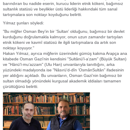
barındıran bu nadide eserin, kurucu liderin etnik kökeni, bağımsız
sultanlık statüsü ve beylikler üstü liderliği hakkındaki tüm sanal
tartışmalara son noktayı koyduğunu belirtti.
Yılmaz şunları söyledi:
"Bu miğfer Osman Bey'in bir 'Sultan' olduğunu, bağımsız bir devlet
kurduğunu doğrulamakla kalmıyor, onun uzun zamandır tartışılan
etnik kökeni ve kavmî statüsü ile ilgili tartışmalara da artık son
noktayı koyuyor."
Hakan Yılmaz, ayrıca miğferin üzerindeki gümüş kakma Arapça ana
kitabede Osman Gazi'nin kendisini "Sultânü'l-a‘zam" (Büyük Sultan)
ve "Hânü'l-mu‘azzam" (Ulu Han) unvanlarıyla tanıttığını, arka
yüzündeki madalyonda ise "Nâsırü'd-dîn ‘OsmânSultân" ifadesinin
yer aldığını açıkladı. Bu unvanların, Osman Gazi'nin bağımsız bir
sultan olmadığı yönündeki kurgusal akademik iddiaları tamamen
çürüttüğünü belirtti.