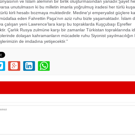
 dünyasının ve İslam aleminin bir birlik oluşturmasından yanadır.Şayet h
varsa unutulmasın ki bu milletin imanla yoğrulmuş iradesi her türlü kuş
ürlü kirli hesabı bozmaya muktedirdir. Medine'yi emperyalist güçlere ka
müdafaa eden Fahrettin Paşa'nın aziz ruhu bizle yaşamaktadır. İslam 
ya çalışan yeni Lawrence'lara karşı bu topraklarda Kuşçubaşı Eşrefler
ir. Çarlık Rusya zulmüne karşı bir zamanlar Türkistan topraklarında 
plerinde dolaşan kahramanların mücadele ruhu Siyonist yayılmacılığın 
deşlerimizin de imdadına yetişecektir."