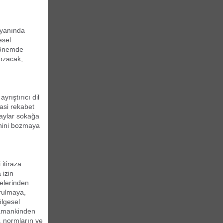
 yanında
esel
 dönemde
bozacak,
rıştırıcı dil
asi rekabet
laylar sokağa
enini bozmaya
itiraza
 izin
elerinden
urulmaya,
ölgesel
 zamankinden
, normların ve