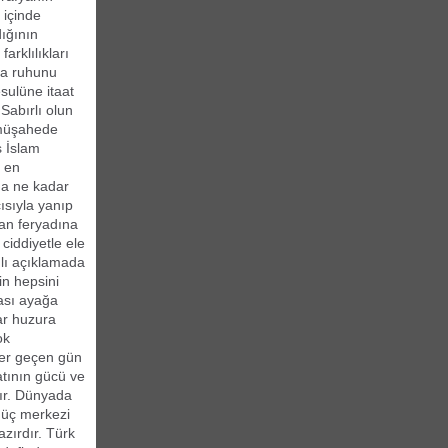
 içinde
dığının
arklılıkları
şma ruhunu
esulüne itaat
Sabırlı olun
 müşahede
s İslam
e en
ha ne kadar
ısıyla yanıp
an feryadına
 ciddiyetle ele
ılı açıklamada
in hepsini
yası ayağa
lar huzura
ok
 her geçen gün
atının gücü ve
dır. Dünyada
 güç merkezi
zırdır. Türk