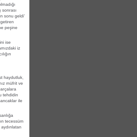
 olmadığı
ş sonrası
in sonu geldi'
getiren
me peşine
ni ise
amızdaki iz
ılığın
st haydutluk,
mız müfrit ve
parçalara
u tehdidin
ancaklar ile
sanlığa
ışın tecessüm
ı aydınlatan