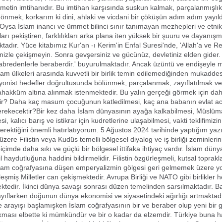
metin imtihanıdır. Bu imtihan karşısında suskun kalmak, parçalanmışlık
t dönmek, korkarım ki dini, ahlaki ve vicdani bir çöküşün adım adım yayıl
.Oysa İslam inancı ve ümmet bilinci sınır tanımayan mezhepleri ve etnik f
ları pekiştiren, farklılıkları arka plana iten yüksek bir şuuru ve dayanı
tadır. Yüce kitabımız Kur'an -ı Kerim'in Enfal Suresi'nde, 'Allah'a ve R
inizle çekişmeyin. Sonra gevşersiniz ve gücünüz, devletiniz elden gider. 
abredenlerle beraberdir.' buyurulmaktadır. Ancak üzüntü ve endişeyle
slam ülkeleri arasında kuvvetli bir birlik temin edilemediğinden mukadde
iyonist hedefler doğrultusunda bölünmek, parçalanmak, zayıflatılmak v
ahakküm altına alınmak istenmektedir. Bu yalın gerçeği görmek için da
tir? Daha kaç masum çocuğunun katledilmesi, kaç ana babanın evlat ac
erekecektir?Bir kez daha İslam dünyasının ayağa kalkabilmesi, Müslüm
i, kalıcı barış ve istikrar için kudretlerine ulaşabilmesi, vakti teklifimizin
erektiğini önemli hatırlatıyorum. 5 Ağustos 2024 tarihinde yaptığım yaz
 üzere Filistin veya Kudüs temelli bölgesel diyalog ve iş birliği zeminlerin
çimde daha sıkı ve güçlü bir bölgesel ittifaka ihtiyaç vardır. İslam dün
il haydutluğuna haddini bildirmelidir. Filistin özgürleşmeli, kutsal toprak
slam coğrafyasına düşen emperyalizmin gölgesi geri gelmemek üzere y
rleşmiş Milletler can çekişmektedir. Avrupa Birliği ve NATO gibi birlikler
tedir. İkinci dünya savaşı sonrası düzen temelinden sarsılmaktadır. B
yıflarken doğunun dünya ekonomisi ve siyasetindeki ağırlığı artmakta
e arayışı başlamışken İslam coğrafyasının bir ve beraber olup yeni bir
kması elbette ki mümkündür ve bir o kadar da elzemdir. Türkiye buna ha