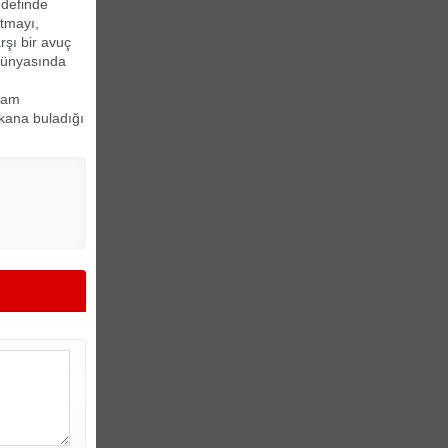
edefinde
atmayı,
rşı bir avuç
dünyasında
idam
kana buladığı