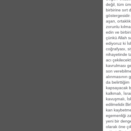
değil, tüm üm
birbirine sır
göstergesidir
aşan, ortaklık
zorunlu kılmak
edin ve birbir
çünkü Allah s
ediyoruz ki İ
coğrafyası, s
nihayetinde t
acı çekilecek
kavrulması g
son verebilmes
alınmasının g
da belirttiğim
kapsayacak bi
kalkmalı, İsra
kavuşmalı, İ
edilmelidir.Bi
kan kaybetmek
egemenliği za
yeni bir deng
olarak öne çı