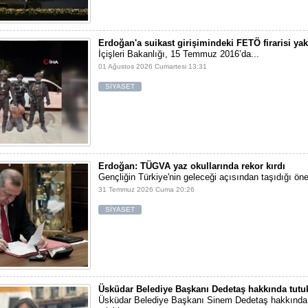
Erdoğan'a suikast girişimindeki FETÖ firarisi ya
İçişleri Bakanlığı, 15 Temmuz 2016’da...
01 Ağustos 2026 Cumartesi 13:31
SİYASET
Erdoğan: TÜGVA yaz okullarında rekor kırdı
Gençliğin Türkiye'nin geleceği açısından taşıdığı ön
31 Temmuz 2026 Cuma 20:26
SİYASET
Üsküdar Belediye Başkanı Dedetaş hakkında tutu
Üsküdar Belediye Başkanı Sinem Dedetaş hakkında