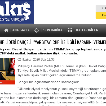
06 
Bu
İs
A
ANA SAYFA
SON DAKİKA
KATEGORİLER
HP LİDERİ BAHÇELİ: "YARGITAY, CHP İLE İLGİLİ KARARINI VERMEL
şkanı Devlet Bahçeli, partisinin TBMM'deki grup toplantısında y
HP'deki mutlak butlan sürecine ilişkin konuştu.
02 Haziran 2026 Salı 11:36
Milliyetçi Hareket Partisi (MHP) Genel Başkanı Devlet Bahçel
Türkiye Büyük Millet Meclisi'ndeki (TBMM) grup toplantısınd
siyasete ilişkin dikkat çeken açıklamalarda bulundu.
Bahçeli'nin açıklamalarından satırbaşları:
"Ülkemiz siyasi tansiyonun yüksek seyrettiği bir süreçten ge
yle barış, huzur ve kardeşlik zemini olan bayram, Cumhuriyet Halk Parti
yerine kutuplaşmanın derinleştiği bir zamana dönüşmüştür. Yaşanan ge
lk Partisi kurumsallığına yakışmayan bir seviyeden siyasi kültürümüze