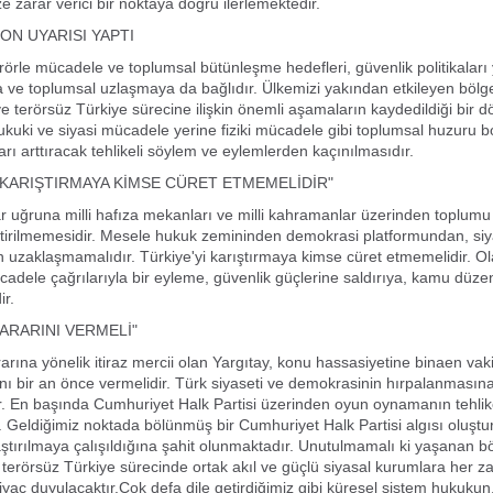
 zarar verici bir noktaya doğru ilerlemektedir.
N UYARISI YAPTI
erörle mücadele ve toplumsal bütünleşme hedefleri, güvenlik politikaları
ara ve toplumsal uzlaşmaya da bağlıdır. Ülkemizi yakından etkileyen bölg
ve terörsüz Türkiye sürecine ilişkin önemli aşamaların kaydedildiği bir
ukuki ve siyasi mücadele yerine fiziki mücadele gibi toplumsal huzuru 
rı arttıracak tehlikeli söylem ve eylemlerden kaçınılmasıdır.
İ KARIŞTIRMAYA KİMSE CÜRET ETMEMELİDİR"
r uğruna milli hafıza mekanları ve milli kahramanlar üzerinden toplumu ay
ştirilmemesidir. Mesele hukuk zemininden demokrasi platformundan, siy
 uzaklaşmamalıdır. Türkiye'yi karıştırmaya kimse cüret etmemelidir. O
mücadele çağrılarıyla bir eyleme, güvenlik güçlerine saldırıya, kamu düz
r.
ARARINI VERMELİ"
ına yönelik itiraz mercii olan Yargıtay, konu hassasiyetine binaen vaki 
ını bir an önce vermelidir. Türk siyaseti ve demokrasinin hırpalanmasına
r. En başında Cumhuriyet Halk Partisi üzerinden oyun oynamanın tehlik
 Geldiğimiz noktada bölünmüş bir Cumhuriyet Halk Partisi algısı oluşt
ştırılmaya çalışıldığına şahit olunmaktadır. Unutulmamalı ki yaşanan b
 terörsüz Türkiye sürecinde ortak akıl ve güçlü siyasal kurumlara her
tiyaç duyulacaktır.Çok defa dile getirdiğimiz gibi küresel sistem hukukun