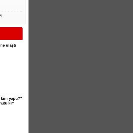
ış,
ne ulaştı
 kim yaptı?"
nutu kim