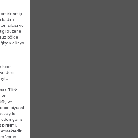
 demirlenmiş
in kadim
temsilcisi ve
tiği düzene,
rsüz bölge
değişen dünya
 kısır
 ve derin
rıyla
esas Türk
n ve
öküş ve
adece siyasal
 kuzeyde
a eden geniş
birikimi,
l etmektedir.
ğrafyanın