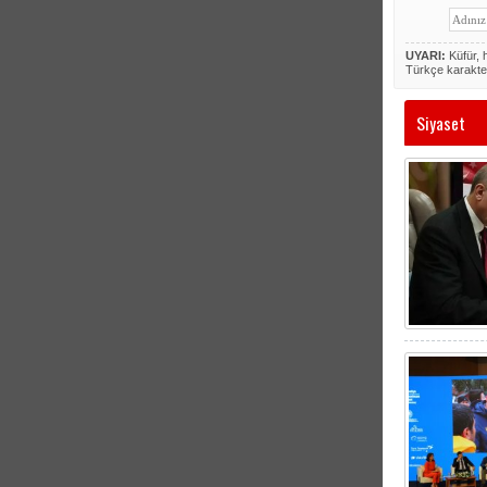
UYARI:
Küfür, h
Türkçe karakte
Siyaset