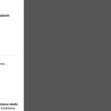
kalandı
eme...
klama talebi
 tutuklama