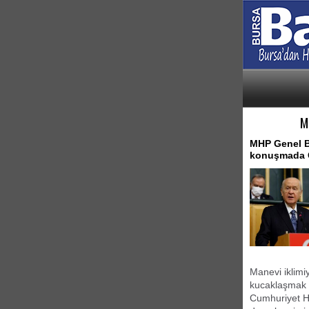
M
MHP Genel Ba
konuşmada C
Manevi iklimi
kucaklaşmak 
Cumhuriyet Ha