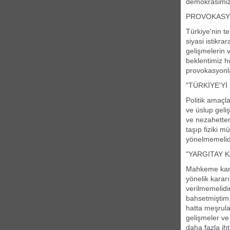
demokrasimize
PROVOKASYO
Türkiye'nin t
siyasi istikr
gelişmelerin 
beklentimiz h
provokasyonla
"TÜRKİYE'Y
Politik amaçla
ve üslup geli
ve nezahetten
taşıp fiziki 
yönelmemelidi
"YARGITAY K
Mahkeme karar
yönelik karar
verilmemelidi
bahsetmiştim.
hatta meşrula
gelişmeler ve
daha fazla ih