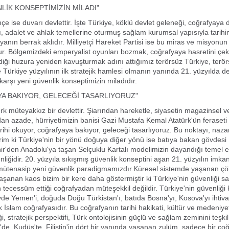
LİK KONSEPTİMİZİN MİLADI"
çe ise duvarı devlettir. İşte Türkiye, köklü devlet geleneği, coğrafyaya
ı, adalet ve ahlak temellerine oturmuş sağlam kurumsal yapısıyla tarih
yanın berrak aklıdır. Milliyetçi Hareket Partisi ise bu miras ve misyonun 
ur. Bölgemizdeki emperyalist oyunları bozmak, coğrafyaya hasretini çek
ediği huzura yeniden kavuşturmak adını attığımız terörsüz Türkiye, terö
 Türkiye yüzyılının ilk stratejik hamlesi olmanın yanında 21. yüzyılda 
karşı yeni güvenlik konseptimizin miladıdır.
A BAKIYOR, GELECEĞİ TASARLIYORUZ"
rk müteyakkız bir devlettir. Şiarından hareketle, siyasetin magazinsel ve
dan azade, hürriyetimizin banisi Gazi Mustafa Kemal Atatürk'ün feraseti
tarihi okuyor, coğrafyaya bakıyor, geleceği tasarlıyoruz. Bu noktayı, naza
erim ki Türkiye'nin bir yönü doğuya diğer yönü ise batıya bakan gövdesi
r'den Anadolu'ya taşan Selçuklu Kartalı modelimizin dayandığı temel 
nliğidir. 20. yüzyıla sıkışmış güvenlik konseptini aşan 21. yüzyılın imka
 mütenasip yeni güvenlik paradigmamızdır.Küresel sistemde yaşanan ç
şanan kaos bizim bir kere daha göstermiştir ki Türkiye'nin güvenliği s
 tecessüm ettiği coğrafyadan müteşekkil değildir. Türkiye'nin güvenliği
yde Yemen'i, doğuda Doğu Türkistan'ı, batıda Bosna'yı, Kosova'yı ihtiv
İslam coğrafyasıdır. Bu coğrafyanın tarihi hakikati, kültür ve medeniyet 
ği, stratejik perspektifi, Türk ontolojisinin güçlü ve sağlam zeminini teşki
e, Kudüs'te, Filistin'in dört bir yanında yaşanan zulüm, sadece bir co