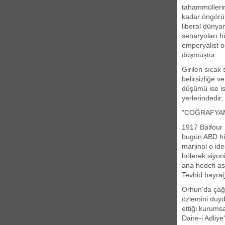
tahammüllerin 
kadar öngörül
liberal dünya
senaryoları h
emperyalist 
düşmüştür.
Girilen sıcak
belirsizliğe 
düşümü ise ist
yerlerindedir
"COĞRAFYAM
1917 Balfour D
bugün ABD hima
marjinal o ide
bölerek siyon
ana hedefi ası
Tevhid bayrağ
Orhun'da çağl
özlemini duyd
ettiği kurumsa
Daire-i Adliye