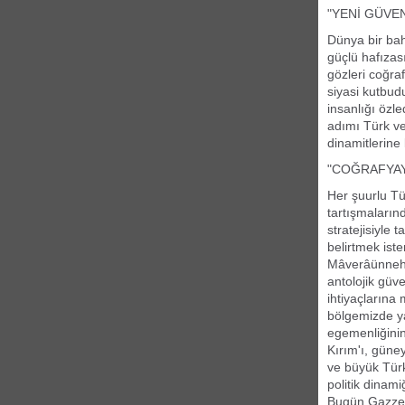
"YENİ GÜVEN
Dünya bir bah
güçlü hafızas
gözleri coğraf
siyasi kutbud
insanlığı özl
adımı Türk ve
dinamitlerine 
"COĞRAFYAY
Her şuurlu Tü
tartışmaların
stratejisiyle 
belirtmek ist
Mâverâünnehi
antolojik güve
ihtiyaçlarına
bölgemizde ya
egemenliğinin
Kırım'ı, güne
ve büyük Türk 
politik dinami
Bugün Gazze'd