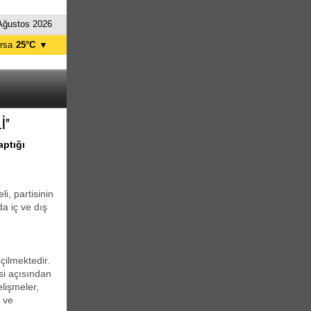
Ağustos 2026
rsa
25°C
▼
tanbul
25°C
nkara
30°C
İ"
aptığı
i, partisinin
a iç ve dış
çilmektedir.
si açısından
lişmeler,
 ve