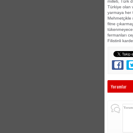
milleti, Türk
Türkiye olan 
yarmaya her t
Mehmetçikle 
fitne çıkarma
tükenmeyecekt
fermanları ce
Filistinli kar
Yorumlar