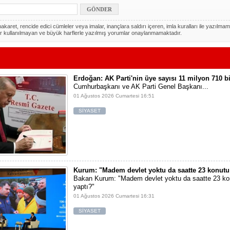
akaret, rencide edici cümleler veya imalar, inançlara saldırı içeren, imla kuralları ile yazılmam
r kullanılmayan ve büyük harflerle yazılmış yorumlar onaylanmamaktadır.
Erdoğan: AK Parti'nin üye sayısı 11 milyon 710 bi
Cumhurbaşkanı ve AK Parti Genel Başkanı...
01 Ağustos 2026 Cumartesi 16:51
SİYASET
Kurum: "Madem devlet yoktu da saatte 23 konutu
Bakan Kurum: "Madem devlet yoktu da saatte 23 ko
yaptı?"
01 Ağustos 2026 Cumartesi 16:31
SİYASET