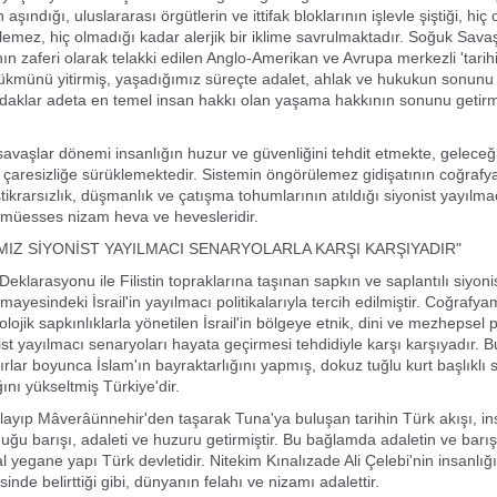
aşındığı, uluslararası örgütlerin ve ittifak bloklarının işlevle şiştiği, hiç
emez, hiç olmadığı kadar alerjik bir iklime savrulmaktadır. Soğuk Sava
nın zaferi olarak telakki edilen Anglo-Amerikan ve Avrupa merkezli 'tarih
ükmünü yitirmiş, yaşadığımız süreçte adalet, ahlak ve hukukun sonunu 
odaklar adeta en temel insan hakkı olan yaşama hakkının sonunu getir
 savaşlar dönemi insanlığın huzur ve güvenliğini tehdit etmekte, geleceği
ve çaresizliğe sürüklemektedir. Sistemin öngörülemez gidişatının coğrafy
ikrarsızlık, düşmanlık ve çatışma tohumlarının atıldığı siyonist yayılmac
, müesses nizam heva ve hevesleridir.
IZ SİYONİST YAYILMACI SENARYOLARLA KARŞI KARŞIYADIR"
eklarasyonu ile Filistin topraklarına taşınan sapkın ve saplantılı siyoni
yesindeki İsrail'in yayılmacı politikalarıyla tercih edilmiştir. Coğrafya
olojik sapkınlıklarla yönetilen İsrail'in bölgeye etnik, dini ve mezhepsel 
ist yayılmacı senaryoları hayata geçirmesi tehdidiyle karşı karşıyadır. B
rlar boyunca İslam'ın bayraktarlığını yapmış, dokuz tuğlu kurt başlıklı s
ını yükseltmiş Türkiye'dir.
ayıp Mâverâünnehir'den taşarak Tuna'ya buluşan tarihin Türk akışı, in
uğu barışı, adaleti ve huzuru getirmiştir. Bu bağlamda adaletin ve bar
l yegane yapı Türk devletidir. Nitekim Kınalızade Ali Çelebi'nin insanlığ
'sinde belirttiği gibi, dünyanın felahı ve nizamı adalettir.