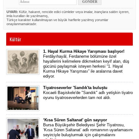
UYARI:
Küfür, hakaret, rencide edici cümleler veya imalar, inançlara saldırı içeren,
imla kuralları ile yazılmamış,
Türkçe karakter kullanılmayan ve büyük harflerle yazılmış yorumlar
onaylanmamaktadır.
Kültür
1. Hayal Kurma Hikaye Yarışması başlıyor!
Ferdâyıhayâl, Ferdaneme bölümüne özel
hayallerini kelimelere dökmekten keyif alan, düş
gücünü paylaşmak isteyen herkesi “1. Hayal
Kurma Hikaye Yarışması” ile aralarına davet
ediyor.
Tiyatroseverler 'Sandık'ta buluştu
Kocaeli Başiskele'de "Sandık" adlı yetişkin tiyatro
oyunu tiyatroseverlerden tam not aldı.
‘Kısa Süren Saltanat’ gün sayıyor
Bursa Büyükşehir Belediyesi Şehir Tiyatrosu,
‘Kısa Süren Saltanat’ adlı romanının uyarlamasını
seyirciyle buluşturmak için çalışmalarını