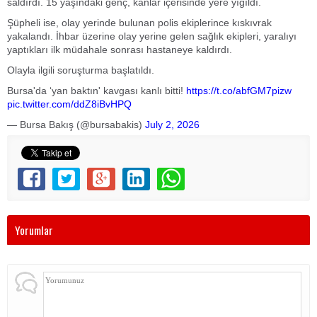
saldırdı. 15 yaşındaki genç, kanlar içerisinde yere yığıldı.
Şüpheli ise, olay yerinde bulunan polis ekiplerince kıskıvrak
yakalandı. İhbar üzerine olay yerine gelen sağlık ekipleri, yaralıyı
yaptıkları ilk müdahale sonrası hastaneye kaldırdı.
Olayla ilgili soruşturma başlatıldı.
Bursa'da ‘yan baktın' kavgası kanlı bitti!
https://t.co/abfGM7pizw
pic.twitter.com/ddZ8iBvHPQ
— Bursa Bakış (@bursabakis)
July 2, 2026
Yorumlar