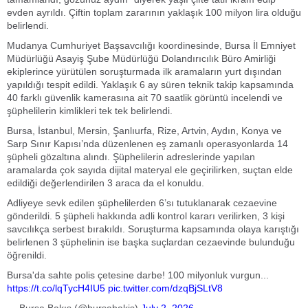
evden ayrıldı. Çiftin toplam zararının yaklaşık 100 milyon lira olduğu
belirlendi.
Mudanya Cumhuriyet Başsavcılığı koordinesinde, Bursa İl Emniyet
Müdürlüğü Asayiş Şube Müdürlüğü Dolandırıcılık Büro Amirliği
ekiplerince yürütülen soruşturmada ilk aramaların yurt dışından
yapıldığı tespit edildi. Yaklaşık 6 ay süren teknik takip kapsamında
40 farklı güvenlik kamerasına ait 70 saatlik görüntü incelendi ve
şüphelilerin kimlikleri tek tek belirlendi.
Bursa, İstanbul, Mersin, Şanlıurfa, Rize, Artvin, Aydın, Konya ve
Sarp Sınır Kapısı’nda düzenlenen eş zamanlı operasyonlarda 14
şüpheli gözaltına alındı. Şüphelilerin adreslerinde yapılan
aramalarda çok sayıda dijital materyal ele geçirilirken, suçtan elde
edildiği değerlendirilen 3 araca da el konuldu.
Adliyeye sevk edilen şüphelilerden 6’sı tutuklanarak cezaevine
gönderildi. 5 şüpheli hakkında adli kontrol kararı verilirken, 3 kişi
savcılıkça serbest bırakıldı. Soruşturma kapsamında olaya karıştığı
belirlenen 3 şüphelinin ise başka suçlardan cezaevinde bulunduğu
öğrenildi.
Bursa'da sahte polis çetesine darbe! 100 milyonluk vurgun...
https://t.co/lqTycH4IU5
pic.twitter.com/dzqBjSLtV8