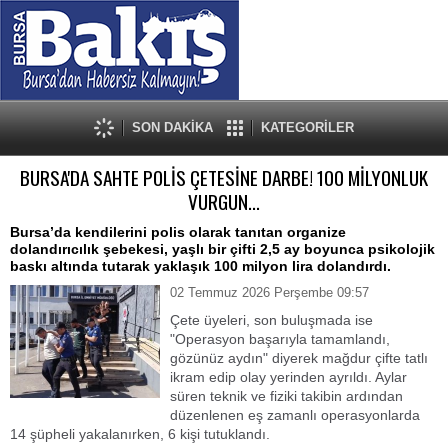
SON DAKİKA
KATEGORİLER
BURSA'DA SAHTE POLİS ÇETESİNE DARBE! 100 MİLYONLUK
VURGUN...
Bursa’da kendilerini polis olarak tanıtan organize
dolandırıcılık şebekesi, yaşlı bir çifti 2,5 ay boyunca psikolojik
baskı altında tutarak yaklaşık 100 milyon lira dolandırdı.
02 Temmuz 2026 Perşembe 09:57
Çete üyeleri, son buluşmada ise
"Operasyon başarıyla tamamlandı,
gözünüz aydın" diyerek mağdur çifte tatlı
ikram edip olay yerinden ayrıldı. Aylar
süren teknik ve fiziki takibin ardından
düzenlenen eş zamanlı operasyonlarda
14 şüpheli yakalanırken, 6 kişi tutuklandı.