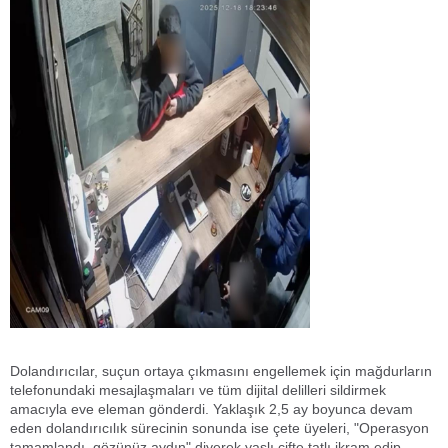
Dolandırıcılar, suçun ortaya çıkmasını engellemek için mağdurların
telefonundaki mesajlaşmaları ve tüm dijital delilleri sildirmek
amacıyla eve eleman gönderdi. Yaklaşık 2,5 ay boyunca devam
eden dolandırıcılık sürecinin sonunda ise çete üyeleri, "Operasyon
tamamlandı, gözünüz aydın" diyerek yaşlı çifte tatlı ikram edip