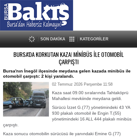
SON DAKİKA
KATEGORİLER
BURSA'DA KORKUTAN KAZA! MİNİBÜS İLE OTOMOBİL
ÇARPIŞTI
Bursa'nın İnegöl ilçesinde meydana gelen kazada minibüs ile
otomobil çarpıştı: 2 kişi yaralandı.
02 Temmuz 2026 Perşembe 11:58
Kaza saat 09.00 sıralarında Tahtaköprü
Mahallesi mevkiinde meydana geldi.
Sürücü İzzet G.(77) yönetimindeki 43 YA
930 plakalı otomobil ile Engin T.(55)
yönetimindeki 16 ALL 444 plakalı minibüs
çarpıştı.
Kaza sonucu otomobilin sürücüsü ile yanındaki Emine G.(77)