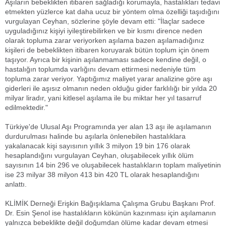
Aşıların bebeklikten itibaren sağladığı korumayla, hastalıkları tedavi
etmekten yüzlerce kat daha ucuz bir yöntem olma özelliği taşıdığını
vurgulayan Ceyhan, sözlerine şöyle devam etti: "İlaçlar sadece
uyguladığınız kişiyi iyileştirebilirken ve bir kısmı dirence neden
olarak topluma zarar veriyorken aşılama bazen aşılamadığınız
kişileri de bebeklikten itibaren koruyarak bütün toplum için önem
taşıyor. Ayrıca bir kişinin aşılanmaması sadece kendine değil, o
hastalığın toplumda varlığını devam ettirmesi nedeniyle tüm
topluma zarar veriyor. Yaptığımız maliyet yarar analizine göre aşı
giderleri ile aşısız olmanın neden olduğu gider farklılığı bir yılda 20
milyar liradır, yani kitlesel aşılama ile bu miktar her yıl tasarruf
edilmektedir."
Türkiye'de Ulusal Aşı Programında yer alan 13 aşı ile aşılamanın
durdurulması halinde bu aşılarla önlenebilen hastalıklara
yakalanacak kişi sayısının yıllık 3 milyon 19 bin 176 olarak
hesaplandığını vurgulayan Ceyhan, oluşabilecek yıllık ölüm
sayısının 14 bin 296 ve oluşabilecek hastalıkların toplam maliyetinin
ise 23 milyar 38 milyon 413 bin 420 TL olarak hesaplandığını
anlattı.
KLİMİK Derneği Erişkin Bağışıklama Çalışma Grubu Başkanı Prof.
Dr. Esin Şenol ise hastalıkların kökünün kazınması için aşılamanın
yalnızca bebeklikte değil doğumdan ölüme kadar devam etmesi