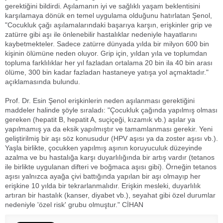
gerektiğini bildirdi. Aşılamanın iyi ve sağlıklı yaşam beklentisini
karşılamaya dönük en temel uygulama olduğunu hatırlatan Şenol,
"Cocukluk çağı aşılamalarındaki başarıya karşın, erişkinler grip ve
zatürre gibi aşı ile önlenebilir hastalıklar nedeniyle hayatlarını
kaybetmekteler. Sadece zatürre dünyada yılda bir milyon 600 bin
kişinin ölümüne neden oluyor. Grip için, yıldan yıla ve toplumdan
topluma farklılıklar her yıl fazladan ortalama 20 bin ila 40 bin arası
ölüme, 300 bin kadar fazladan hastaneye yatışa yol açmaktadır."
açıklamasında bulundu.
Prof. Dr. Esin Şenol erişkinlerin neden aşılanması gerektiğini
maddeler halinde şöyle sıraladı: "Çocukluk çağında yapılmış olması
gereken (hepatit B, hepatit A, suçiçeği, kızamık vb.) aşılar ya
yapılmamış ya da eksik yapılmıştır ve tamamlanması gerekir. Yeni
geliştirilmiş bir aşı söz konusudur (HPV aşısı ya da zoster aşısı vb.).
Yaşla birlikte, çocukken yapılmış aşının koruyuculuk düzeyinde
azalma ve bu hastalığa karşı duyarlılığında bir artış vardır (tetanos
ile birlikte uygulanan difteri ve boğmaca aşısı gibi). Örneğin tetanos
aşısı yalnızca ayağa çivi battığında yapılan bir aşı olmayıp her
erişkine 10 yılda bir tekrarlanmalıdır. Erişkin mesleki, duyarlılık
artıran bir hastalık (kanser, diyabet vb.), seyahat gibi özel durumlar
nedeniyle 'özel risk' grubu olmuştur." CİHAN