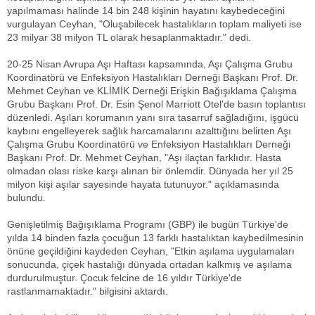
yapılmaması halinde 14 bin 248 kişinin hayatını kaybedeceğini
vurgulayan Ceyhan, "Oluşabilecek hastalıkların toplam maliyeti ise
23 milyar 38 milyon TL olarak hesaplanmaktadır." dedi.
20-25 Nisan Avrupa Aşı Haftası kapsamında, Aşı Çalışma Grubu
Koordinatörü ve Enfeksiyon Hastalıkları Derneği Başkanı Prof. Dr.
Mehmet Ceyhan ve KLİMİK Derneği Erişkin Bağışıklama Çalışma
Grubu Başkanı Prof. Dr. Esin Şenol Marriott Otel'de basın toplantısı
düzenledi. Aşıları korumanın yanı sıra tasarruf sağladığını, işgücü
kaybını engelleyerek sağlık harcamalarını azalttığını belirten Aşı
Çalışma Grubu Koordinatörü ve Enfeksiyon Hastalıkları Derneği
Başkanı Prof. Dr. Mehmet Ceyhan, "Aşı ilaçtan farklıdır. Hasta
olmadan olası riske karşı alınan bir önlemdir. Dünyada her yıl 25
milyon kişi aşılar sayesinde hayata tutunuyor." açıklamasında
bulundu.
Genişletilmiş Bağışıklama Programı (GBP) ile bugün Türkiye'de
yılda 14 binden fazla çocuğun 13 farklı hastalıktan kaybedilmesinin
önüne geçildiğini kaydeden Ceyhan, "Etkin aşılama uygulamaları
sonucunda, çiçek hastalığı dünyada ortadan kalkmış ve aşılama
durdurulmuştur. Çocuk felcine de 16 yıldır Türkiye'de
rastlanmamaktadır." bilgisini aktardı.