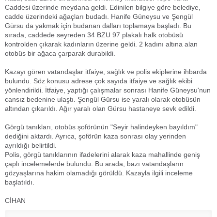
Caddesi üzerinde meydana geldi. Edinilen bilgiye göre belediye,
cadde üzerindeki ağaçları budadı. Hanife Güneysu ve Şengül
Gürsu da yakmak için budanan dalları toplamaya başladı. Bu
sırada, caddede seyreden 34 BZU 97 plakalı halk otobüsü
kontrolden çıkarak kadınların üzerine geldi. 2 kadını altına alan
otobüs bir ağaca çarparak durabildi.
Kazayı gören vatandaşlar itfaiye, sağlık ve polis ekiplerine ihbarda
bulundu. Söz konusu adrese çok sayıda itfaiye ve sağlık ekibi
yönlendirildi. İtfaiye, yaptığı çalışmalar sonrası Hanife Güneysu'nun
cansız bedenine ulaştı. Şengül Gürsu ise yaralı olarak otobüsün
altından çıkarıldı. Ağır yaralı olan Gürsu hastaneye sevk edildi.
Görgü tanıkları, otobüs şoförünün "Seyir halindeyken bayıldım"
dediğini aktardı. Ayrıca, şoförün kaza sonrası olay yerinden
ayrıldığı belirtildi.
Polis, görgü tanıklarının ifadelerini alarak kaza mahallinde geniş
çaplı incelemelerde bulundu. Bu arada, bazı vatandaşların
gözyaşlarına hakim olamadığı görüldü. Kazayla ilgili inceleme
başlatıldı.
CİHAN