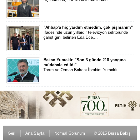
"Ahbap'a hiç yardım etmedim, çok pişmanım"
İfadesinde uzun yıllardır televizyon sektöründe
çalıştığını belirten Eda Ece,...
Bakan Yumaklı: "Son 3 günde 218 yangına
müdahale edildi"
Tarım ve Orman Bakanı İbrahim Yumaklı...
Geri
Ana Sayfa
Normal Görünüm
© 2015 Bursa Bakış